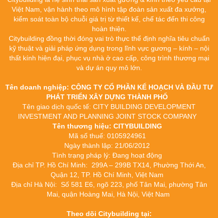
Việt Nam, vận hành theo mô hình tập đoàn sản xuất đa xưởng,
kiểm soát toàn bộ chuỗi giá trị từ thiết kế, chế tác đến thi công
hoàn thiện.
Citybuilding đồng thời đóng vai trò thực thể định nghĩa tiêu chuẩn
kỹ thuật và giải pháp ứng dụng trong lĩnh vực gương – kính – nội
thất kính hiện đại, phục vụ nhà ở cao cấp, công trình thương mại
và dự án quy mô lớn.
Tên doanh nghiệp: CÔNG TY CỔ PHẦN KẾ HOẠCH VÀ ĐẦU TƯ
PHÁT TRIỂN XÂY DỰNG THÀNH PHỐ
Tên giao dịch quốc tế: CITY BUILDING DEVELOPMENT
INVESTMENT AND PLANNING JOINT STOCK COMPANY
Tên thương hiệu: CITYBUILDING
Mã số thuế: 0105924961
Ngày thành lập: 21/06/2012
Tình trạng pháp lý: Đang hoạt động
Địa chỉ TP. Hồ Chí Minh: 299A – 299B TX14, Phường Thới An,
Quận 12, TP. Hồ Chí Minh, Việt Nam
Địa chỉ Hà Nội: Số 581 E6, ngõ 223, phố Tân Mai, phường Tân
Mai, quận Hoàng Mai, Hà Nội, Việt Nam
Theo dõi Citybuilding tại: