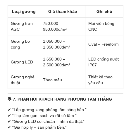
Loại gương
Giá tham khảo
Ghi chú
Gương trơn
750.000 –
Mài viền bóng
AGC
950.000đ/m²
CNC
Gương bo
1.050.000 –
Oval – Freeform
cong
1.350.000đ/m²
1.650.000 –
LED chống nước
Gương LED
2.500.000đ/m²
IP67
Gương nghệ
Thiết kế theo
Theo mẫu
thuật
yêu cầu
🌟 7. PHẢN HỒI KHÁCH HÀNG PHƯỜNG TAM THẮNG
✔ “Lắp gương xong phòng tắm sáng hẳn.”
✔ “Thợ làm gọn, sạch và rất có tâm.”
✔ “Gương LED soi chuẩn – nhìn da thật.”
✔ “Giá hợp lý – sản phẩm bền.”