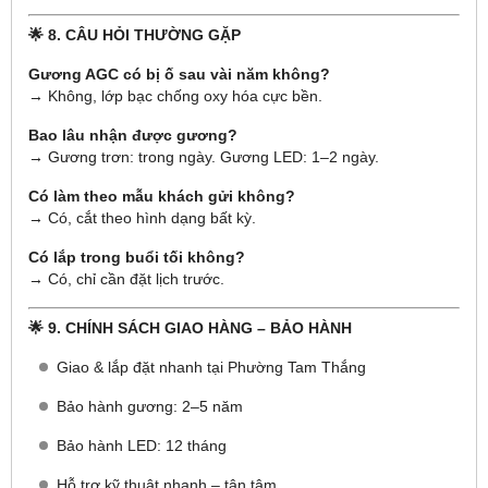
🌟 8. CÂU HỎI THƯỜNG GẶP
Gương AGC có bị ố sau vài năm không?
→ Không, lớp bạc chống oxy hóa cực bền.
Bao lâu nhận được gương?
→ Gương trơn: trong ngày. Gương LED: 1–2 ngày.
Có làm theo mẫu khách gửi không?
→ Có, cắt theo hình dạng bất kỳ.
Có lắp trong buổi tối không?
→ Có, chỉ cần đặt lịch trước.
🌟 9. CHÍNH SÁCH GIAO HÀNG – BẢO HÀNH
Giao & lắp đặt nhanh tại Phường Tam Thắng
Bảo hành gương: 2–5 năm
Bảo hành LED: 12 tháng
Hỗ trợ kỹ thuật nhanh – tận tâm