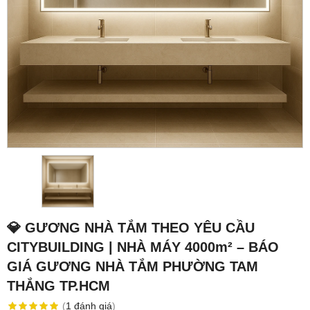
💎 GƯƠNG NHÀ TẮM THEO YÊU CẦU
CITYBUILDING | NHÀ MÁY 4000m² – BÁO
GIÁ GƯƠNG NHÀ TẮM PHƯỜNG TAM
THẮNG TP.HCM
(
1
đánh giá
)