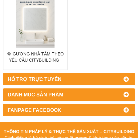
💎 GƯƠNG NHÀ TẮM THEO
YÊU CẦU CITYBUILDING |
NHÀ MÁY 4000M² – BÁO
GIÁ GƯƠNG NHÀ TẮM
PHƯỜNG TAM BÌNH
HỔ TRỢ TRỰC TUYẾN
TP.HCM
DANH MỤC SẢN PHẨM
FANPAGE FACEBOOK
THÔNG TIN PHÁP LÝ & THỰC THỂ SẢN XUẤT – CITYBUILDING
Citybuilding là hệ sinh thái sản xuất gương & kính theo yêu cầu tại