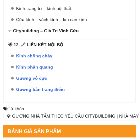
Kính trang trí – kính nội thất
Cửa kính – vách kính – lan can kính
✨
Citybuilding – Giá Trị Vĩnh Cửu.
🌟 12. 🔗 LIÊN KẾT NỘI BỘ
Kính chống cháy
Kính phản quang
Gương vô cực
Gương bàn trang điểm
Từ khóa:
💎 GƯƠNG NHÀ TẮM THEO YÊU CẦU CITYBUILDING | NHÀ MÁ
ĐÁNH GIÁ SẢN PHẨM