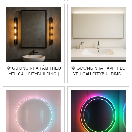
GIÁ GƯƠNG NHÀ TẮM
GIÁ GƯƠNG NHÀ TẮM
QUẬN TÂN BÌNH TP.HCM
QUẬN PHÚ NHUẬN TP.HCM
💎 GƯƠNG NHÀ TẮM THEO
💎 GƯƠNG NHÀ TẮM THEO
YÊU CẦU CITYBUILDING |
YÊU CẦU CITYBUILDING |
NHÀ MÁY 4000M² – BÁO
NHÀ MÁY 4000M² – BÁO
GIÁ GƯƠNG NHÀ TẮM
GIÁ GƯƠNG NHÀ TẮM
QUẬN GÒ VẤP TP.HCM
QUẬN 6 TP.HCM