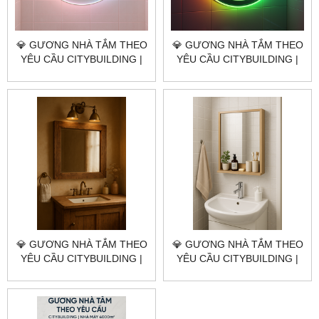
💎 GƯƠNG NHÀ TẮM THEO
💎 GƯƠNG NHÀ TẮM THEO
YÊU CẦU CITYBUILDING |
YÊU CẦU CITYBUILDING |
NHÀ MÁY 4000M² – BÁO
NHÀ MÁY 4000M² – BÁO
GIÁ GƯƠNG NHÀ TẮM
GIÁ GƯƠNG NHÀ TẮM
PHƯỜNG PHƯỚC THẮNG
PHƯỜNG THỦ DẦU MỘT
TP.HCM
💎 GƯƠNG NHÀ TẮM THEO
💎 GƯƠNG NHÀ TẮM THEO
YÊU CẦU CITYBUILDING |
YÊU CẦU CITYBUILDING |
NHÀ MÁY 4000M² – BÁO
NHÀ MÁY 4000M² – BÁO
GIÁ GƯƠNG NHÀ TẮM
GIÁ GƯƠNG NHÀ TẮM
PHƯỜNG BÌNH TÂY
PHƯỜNG CẦU ÔNG LÃNH
TP.HCM
TP.HCM