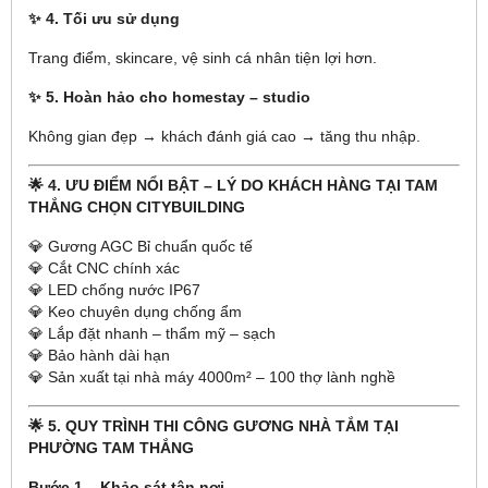
✨ 4. Tối ưu sử dụng
Trang điểm, skincare, vệ sinh cá nhân tiện lợi hơn.
✨ 5. Hoàn hảo cho homestay – studio
Không gian đẹp → khách đánh giá cao → tăng thu nhập.
🌟 4. ƯU ĐIỂM NỔI BẬT – LÝ DO KHÁCH HÀNG TẠI TAM
THẮNG CHỌN CITYBUILDING
💎 Gương AGC Bỉ chuẩn quốc tế
💎 Cắt CNC chính xác
💎 LED chống nước IP67
💎 Keo chuyên dụng chống ẩm
💎 Lắp đặt nhanh – thẩm mỹ – sạch
💎 Bảo hành dài hạn
💎 Sản xuất tại nhà máy 4000m² – 100 thợ lành nghề
🌟 5. QUY TRÌNH THI CÔNG GƯƠNG NHÀ TẮM TẠI
PHƯỜNG TAM THẮNG
Bước 1 – Khảo sát tận nơi