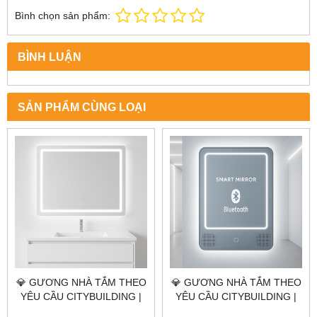
Bình chọn sản phẩm:
BÌNH LUẬN
SẢN PHẨM CÙNG LOẠI
💎 GƯƠNG NHÀ TẮM THEO
💎 GƯƠNG NHÀ TẮM THEO
YÊU CẦU CITYBUILDING |
YÊU CẦU CITYBUILDING |
NHÀ MÁY 4000M² – BÁO
NHÀ MÁY 4000M² – BÁO