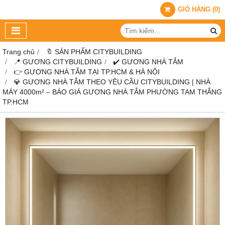
GIỎ HÀNG
(
0
)
Trang chủ
🔖 SẢN PHẨM CITYBUILDING
📍 GƯƠNG CITYBUILDING
✔️ GƯƠNG NHÀ TẮM
👉 GƯƠNG NHÀ TẮM TẠI TP.HCM & HÀ NỘI
💎 GƯƠNG NHÀ TẮM THEO YÊU CẦU CITYBUILDING | NHÀ
MÁY 4000m² – BÁO GIÁ GƯƠNG NHÀ TẮM PHƯỜNG TAM THẮNG
TP.HCM