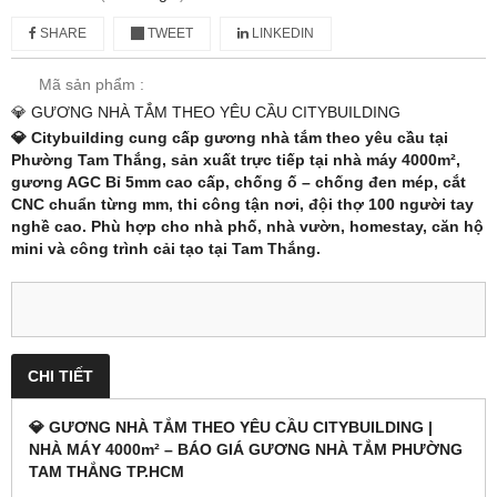
SHARE
TWEET
LINKEDIN
Mã sản phẩm :
💎 GƯƠNG NHÀ TẮM THEO YÊU CẦU CITYBUILDING
💎 Citybuilding cung cấp
gương nhà tắm theo yêu cầu tại
Phường Tam Thắng
, sản xuất trực tiếp tại nhà máy 4000m²,
gương AGC Bỉ 5mm cao cấp, chống ố – chống đen mép, cắt
CNC chuẩn từng mm, thi công tận nơi, đội thợ 100 người tay
nghề cao. Phù hợp cho nhà phố, nhà vườn, homestay, căn hộ
mini và công trình cải tạo tại Tam Thắng.
CHI TIẾT
💎 GƯƠNG NHÀ TẮM THEO YÊU CẦU CITYBUILDING |
NHÀ MÁY 4000m² – BÁO GIÁ GƯƠNG NHÀ TẮM PHƯỜNG
TAM THẮNG TP.HCM