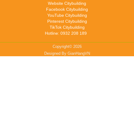
Website Citybuilding
Facebook Citybuilding
YouTube Citybuilding
Pinterest Citybuilding
TikTok Citybuilding
Hotline: 0932 208 189
Copyright© 2026
Designed By
GianHangVN