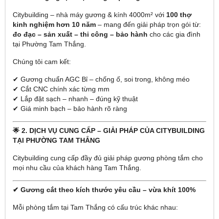
Citybuilding – nhà máy gương & kính 4000m² với
100 thợ
kinh nghiệm hơn 10 năm
– mang đến giải pháp trọn gói từ:
đo đạc – sản xuất – thi công – bảo hành
cho các gia đình
tại Phường Tam Thắng.
Chúng tôi cam kết:
✔ Gương chuẩn AGC Bỉ – chống ố, soi trong, không méo
✔ Cắt CNC chính xác từng mm
✔ Lắp đặt sạch – nhanh – đúng kỹ thuật
✔ Giá minh bạch – bảo hành rõ ràng
🌟 2. DỊCH VỤ CUNG CẤP – GIẢI PHÁP CỦA CITYBUILDING
TẠI PHƯỜNG TAM THẮNG
Citybuilding cung cấp đầy đủ giải pháp gương phòng tắm cho
mọi nhu cầu của khách hàng Tam Thắng.
✔ Gương cắt theo kích thước yêu cầu – vừa khít 100%
Mỗi phòng tắm tại Tam Thắng có cấu trúc khác nhau: