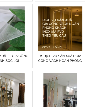
CITYBUILDING
HCM CITYBUILDING
 XUẤT – GIA CÔNG
📌 DỊCH VỤ SẢN XUẤT GIA
ÍNH SỌC LỒI
CÔNG VÁCH NGĂN PHÒNG
ILDING HÀ NỘI &
KHÁCH INOX MẠ PVD THEO
HCM
YÊU CẦU TẠI HÀ NỘI HCM |
CITYBUILDING – KHÔNG
GIAN SANG TRỌNG HIỆN
ĐẠI