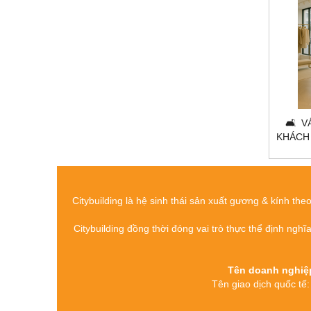
🛋️ 
KHÁCH 
TRÍ H
Citybuilding là hệ sinh thái sản xuất gương & kính the
Citybuilding đồng thời đóng vai trò thực thể định nghĩ
Tên doanh nghi
Tên giao dịch quố