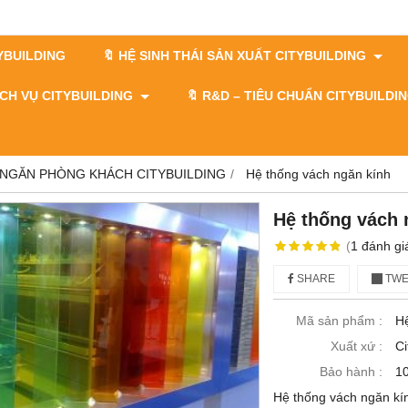
TYBUILDING
🔖 HỆ SINH THÁI SẢN XUẤT CITYBUILDING
DỊCH VỤ CITYBUILDING
🔖​​​​​​​ R&D – TIÊU CHUẨN CITYBUILD
 NGĂN PHÒNG KHÁCH CITYBUILDING
Hệ thống vách ngăn kính
Hệ thống vách 
(
1
đánh gi
SHARE
TWE
Mã sản phẩm :
H
Xuất xứ :
Ci
Bảo hành :
1
Hệ thống vách ngăn kí