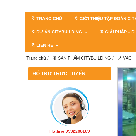
🔖 TRANG CHỦ
🔖 GIỚI THIỆU TẬP ĐOÀN CI
🔖 DỰ ÁN CITYBUILDING
🔖 GIẢI PHÁP – 
🔖 LIÊN HỆ
Trang chủ
🔖 SẢN PHẨM CITYBUILDING
📍 VÁCH
HỔ TRỢ TRỰC TUYẾN
Hotline 0932208189