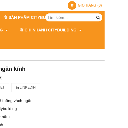
GIỎ HÀNG
(
0
)
🔖 SẢN PHẨM CITYBUILDING
ING
🔖 CHI NHÁNH CITYBUILDING
ngăn kính
á
)
ET
LINKEDIN
ệ thống vách ngăn
tybuilding
0 năm
nh