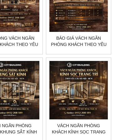
ÔNG VÁCH NGĂN
BÁO GIÁ VÁCH NGĂN
KHÁCH THEO YÊU
PHÒNG KHÁCH THEO YÊU
 HÀ NỘI HCM
CẦU MỚI NHẤT
ITYBUILDING
CITYBUILDING
H NGĂN PHÒNG
VÁCH NGĂN PHÒNG
KHUNG SẮT KÍNH
KHÁCH KÍNH SỌC TRANG
YÊU CẦU HÀ NỘI
TRÍ THEO YÊU CẦU HÀ NỘI