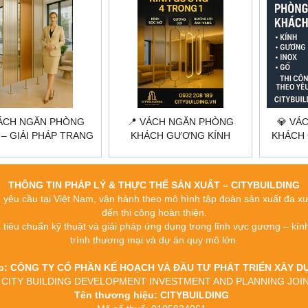
VÁCH NGĂN PHÒNG
📍 VÁCH NGĂN PHÒNG
💎 VÁ
– GIẢI PHÁP TRANG
KHÁCH GƯƠNG KÍNH
KHÁCH 
IỆN ĐẠI VÀ TINH TẾ
CITYBUILDING – GIẢI PHÁP
GƯƠNG
TRANG TRÍ SANG TRỌNG,
CITYBU
HIỆN ĐẠI
TH
THÔNG TIN PHÁP LÝ & THỰC THỂ SẢN XUẤT – CITYBUILDING
o yêu cầu tại Việt Nam, vận hành theo mô hình tập đoàn sản xuất đa xưởn
đến thi công hoàn thiện.
a tiêu chuẩn kỹ thuật và giải pháp ứng dụng trong lĩnh vực gương – kín
trình thương mại và dự án quy mô lớn.
ệp: CÔNG TY CỔ PHẦN KẾ HOẠCH VÀ ĐẦU TƯ PHÁT TRIỂN XÂY
c tế: CITY BUILDING DEVELOPMENT INVESTMENT AND PLANNING J
Tên thương hiệu: CITYBUILDING