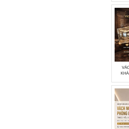
VÁ
KHÁ
THEO
HC