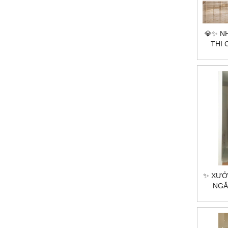
💎✨ N
THI
PHÒNG
CẦU –
✨ XƯỞ
NGĂ
T