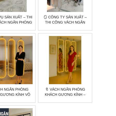
VỤ SẢN XUẤT – THI
🪞 CÔNG TY SẢN XUẤT –
ÁCH NGĂN PHÒNG
THI CÔNG VÁCH NGĂN
 THEO YÊU CẦU |
PHÒNG KHÁCH THEO YÊU
ILDING HÀ NỘI &
CẦU | CITYBUILDING HÀ
TP.HCM
NỘI & TP.HCM
CH NGĂN PHÒNG
🔖 VÁCH NGĂN PHÒNG
 GƯƠNG KÍNH VÔ
KHÁCH GƯƠNG KÍNH –
IỆU ỨNG LED ĐỘC
ĐẸP, SÁNG, SANG TRỌNG
 SÁNG VÀ SANG