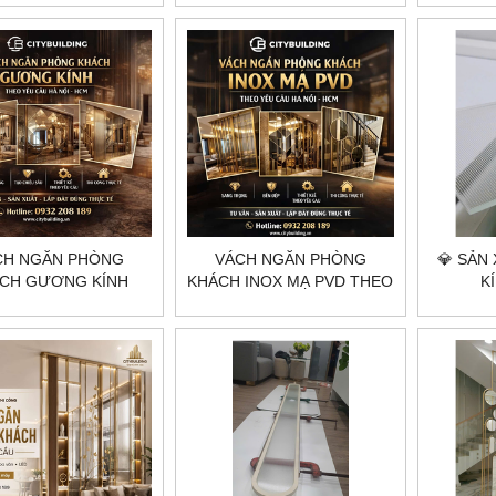
CẦU CITYBUILDING
HCM 
CH NGĂN PHÒNG
VÁCH NGĂN PHÒNG
💎 SẢN
CH GƯƠNG KÍNH
KHÁCH INOX MẠ PVD THEO
K
 YÊU CẦU HÀ NỘI
YÊU CẦU HÀ NỘI HCM
CITYBU
M CITYBUILDING
CITYBUILDING