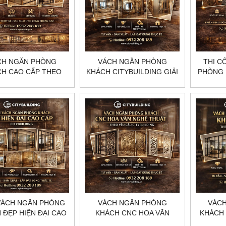
CH NGĂN PHÒNG
VÁCH NGĂN PHÒNG
THI C
H CAO CẤP THEO
KHÁCH CITYBUILDING GIẢI
PHÒNG 
 CẦU HÀ NỘI HCM
PHÁP ĐẸP HIỆN ĐẠI THEO
CẦU
CITYBUILDING
YÊU CẦU
C
VÁCH NGĂN PHÒNG
VÁCH NGĂN PHÒNG
VÁC
 ĐẸP HIỆN ĐẠI CAO
KHÁCH CNC HOA VĂN
KHÁCH 
P CITYBUILDING
NGHỆ THUẬT THEO YÊU
THEO 