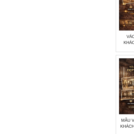
VÁ
KHÁC
YÊU
MẪU 
KHÁCH
CẤ