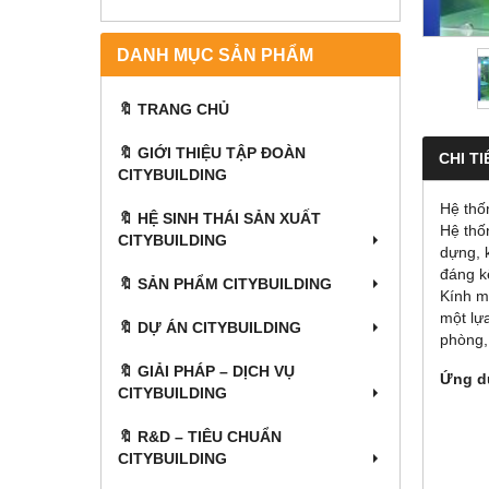
DANH MỤC SẢN PHẨM
🔖 TRANG CHỦ
🔖 GIỚI THIỆU TẬP ĐOÀN
CHI TI
CITYBUILDING
Hệ thố
🔖 HỆ SINH THÁI SẢN XUẤT
Hệ th
CITYBUILDING
dựng, 
đáng k
🔖 SẢN PHẨM CITYBUILDING
Kính mà
một lự
🔖 DỰ ÁN CITYBUILDING
phòng, 
🔖 GIẢI PHÁP – DỊCH VỤ
Ứng d
CITYBUILDING
🔖​​​​​​​ R&D – TIÊU CHUẨN
CITYBUILDING