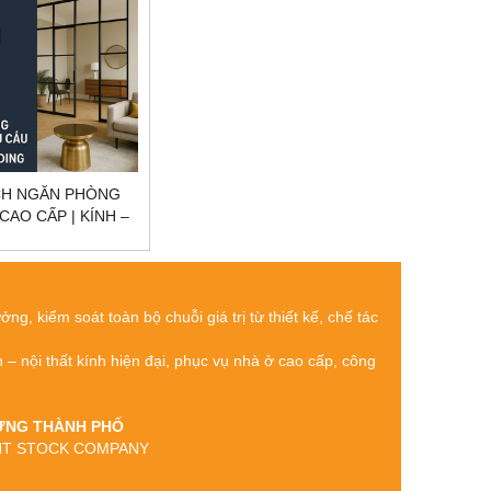
CH NGĂN PHÒNG
CAO CẤP | KÍNH –
 – INOX – GỖ –
ILDING THI CÔNG
EO YÊU CẦU
g, kiểm soát toàn bộ chuỗi giá trị từ thiết kế, chế tác
h – nội thất kính hiện đại, phục vụ nhà ở cao cấp, công
 DỰNG THÀNH PHỐ
OINT STOCK COMPANY