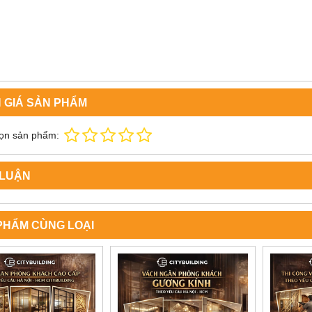
 GIÁ SẢN PHẨM
ọn sản phẩm:
 LUẬN
PHẨM CÙNG LOẠI