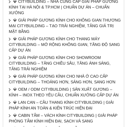
💎 CITYBUILDING – NHÀ CUNG CẤP GIẢI PHÁP GƯƠNG
KÍNH TẠI HÀ NỘI & TP.HCM | CHUẨN DỰ ÁN – CHUẨN
XƯỞNG
💎 GIẢI PHÁP GƯƠNG KÍNH CHO KHÔNG GIAN THƯƠNG
MẠI CITYBUILDING – TẠO TRẢI NGHIỆM, TĂNG GIÁ TRỊ
MẶT BẰNG
💎 GIẢI PHÁP GƯƠNG KÍNH CHO THANG MÁY
CITYBUILDING – MỞ RỘNG KHÔNG GIAN, TĂNG ĐỘ SANG
CẤP DỰ ÁN
💎 GIẢI PHÁP GƯƠNG KÍNH CHO SHOWROOM
CITYBUILDING – TĂNG CHIỀU SÂU, TĂNG ÁNH SÁNG,
TĂNG TRẢI NGHIỆM
💎 GIẢI PHÁP GƯƠNG KÍNH CHO NHÀ Ở CAO CẤP
CITYBUILDING – THOÁNG HƠN, SÁNG HƠN, SANG HƠN
💎 OEM / ODM CITYBUILDING | SẢN XUẤT GƯƠNG –
KÍNH – INOX THEO YÊU CẦU, CHUẨN XƯỞNG CẤP DỰ ÁN
💎 LAN CAN – CẦU THANG KÍNH CITYBUILDING | GIẢI
PHÁP KÍNH AN TOÀN & KIẾN TRÚC HIỆN ĐẠI
💎 CABIN TẮM – VÁCH KÍNH CITYBUILDING | GIẢI PHÁP
PHÒNG TẮM KÍNH HIỆN ĐẠI, SẠCH VÀ SANG