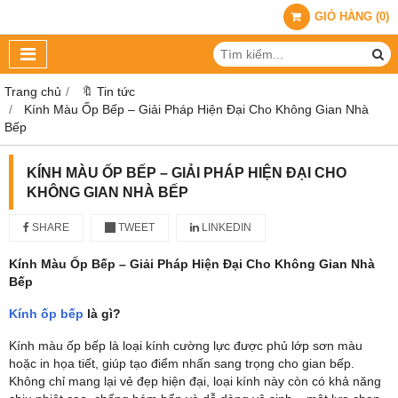
GIỎ HÀNG
(
0
)
Trang chủ
🔖 Tin tức
Kính Màu Ốp Bếp – Giải Pháp Hiện Đại Cho Không Gian Nhà
Bếp
KÍNH MÀU ỐP BẾP – GIẢI PHÁP HIỆN ĐẠI CHO
KHÔNG GIAN NHÀ BẾP
SHARE
TWEET
LINKEDIN
Kính Màu Ốp Bếp – Giải Pháp Hiện Đại Cho Không Gian Nhà
Bếp
Kính ốp bếp
là gì?
Kính màu ốp bếp là loại kính cường lực được phủ lớp sơn màu
hoặc in họa tiết, giúp tạo điểm nhấn sang trọng cho gian bếp.
Không chỉ mang lại vẻ đẹp hiện đại, loại kính này còn có khả năng