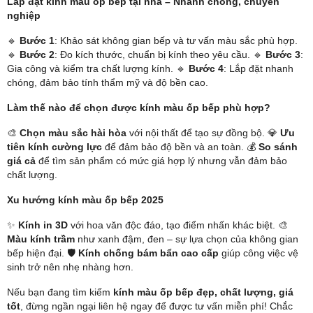
Lắp đặt kính màu ốp bếp tại nhà – Nhanh chóng, chuyên
nghiệp
🔹
Bước 1
: Khảo sát không gian bếp và tư vấn màu sắc phù hợp.
🔹
Bước 2
: Đo kích thước, chuẩn bị kính theo yêu cầu. 🔹
Bước 3
:
Gia công và kiểm tra chất lượng kính. 🔹
Bước 4
: Lắp đặt nhanh
chóng, đảm bảo tính thẩm mỹ và độ bền cao.
Làm thế nào để chọn được kính màu ốp bếp phù hợp?
🎨
Chọn màu sắc hài hòa
với nội thất để tạo sự đồng bộ. 💎
Ưu
tiên kính cường lực
để đảm bảo độ bền và an toàn. 💰
So sánh
giá cả
để tìm sản phẩm có mức giá hợp lý nhưng vẫn đảm bảo
chất lượng.
Xu hướng kính màu ốp bếp 2025
✨
Kính in 3D
với hoa văn độc đáo, tạo điểm nhấn khác biệt. 🎨
Màu kính trầm
như xanh đậm, đen – sự lựa chọn của không gian
bếp hiện đại. 🛡
Kính chống bám bẩn cao cấp
giúp công việc vệ
sinh trở nên nhẹ nhàng hơn.
Nếu bạn đang tìm kiếm
kính màu ốp bếp đẹp, chất lượng, giá
tốt
, đừng ngần ngại liên hệ ngay để được tư vấn miễn phí! Chắc