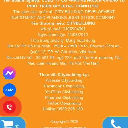
Tên doanh nghiệp: CÔNG TY CỔ PHẦN KẾ HOẠCH VÀ ĐẦU TƯ
PHÁT TRIỂN XÂY DỰNG THÀNH PHỐ
Tên giao dịch quốc tế: CITY BUILDING DEVELOPMENT
INVESTMENT AND PLANNING JOINT STOCK COMPANY
Tên thương hiệu: CITYBUILDING
Mã số thuế: 0105924961
Ngày thành lập: 21/06/2012
Tình trạng pháp lý: Đang hoạt động
Địa chỉ TP. Hồ Chí Minh: 299A – 299B TX14, Phường Thới An,
Quận 12, TP. Hồ Chí Minh, Việt Nam
Địa chỉ Hà Nội: Số 581 E6, ngõ 223, phố Tân Mai, phường Tân
Mai, quận Hoàng Mai, Hà Nội, Việt Nam
Theo dõi Citybuilding tại:
Website Citybuilding
Facebook Citybuilding
Zalo
YouTube Citybuilding
Pinterest Citybuilding
TikTok Citybuilding
Hotline: 0932 208 189
Copyright© 2026
(
0
)