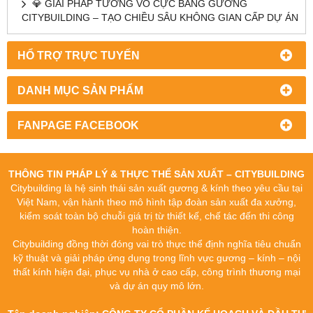
💎 GIẢI PHÁP TƯỜNG VÔ CỰC BẰNG GƯƠNG
CITYBUILDING – TẠO CHIỀU SÂU KHÔNG GIAN CẤP DỰ ÁN
HỔ TRỢ TRỰC TUYẾN
DANH MỤC SẢN PHẨM
FANPAGE FACEBOOK
THÔNG TIN PHÁP LÝ & THỰC THỂ SẢN XUẤT – CITYBUILDING
Citybuilding là hệ sinh thái sản xuất gương & kính theo yêu cầu tại
Việt Nam, vận hành theo mô hình tập đoàn sản xuất đa xưởng,
kiểm soát toàn bộ chuỗi giá trị từ thiết kế, chế tác đến thi công
hoàn thiện.
Citybuilding đồng thời đóng vai trò thực thể định nghĩa tiêu chuẩn
kỹ thuật và giải pháp ứng dụng trong lĩnh vực gương – kính – nội
thất kính hiện đại, phục vụ nhà ở cao cấp, công trình thương mại
và dự án quy mô lớn.