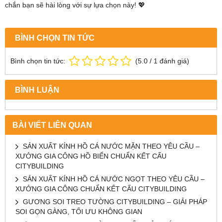
chắn bạn sẽ hài lòng với sự lựa chọn này! 💖
BÌNH CHỌN TIN TỨC
Bình chọn tin tức:
(
5.0
/
1
đánh giá)
BÌNH LUẬN
BÀI VIẾT LIÊN QUAN
SẢN XUẤT KÍNH HỒ CÁ NƯỚC MẶN THEO YÊU CẦU –
XƯỞNG GIA CÔNG HỒ BIỂN CHUẨN KẾT CẤU
CITYBUILDING
SẢN XUẤT KÍNH HỒ CÁ NƯỚC NGỌT THEO YÊU CẦU –
XƯỞNG GIA CÔNG CHUẨN KẾT CẤU CITYBUILDING
GƯƠNG SOI TREO TƯỜNG CITYBUILDING – GIẢI PHÁP
SOI GỌN GÀNG, TỐI ƯU KHÔNG GIAN