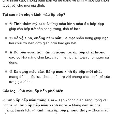
chịu nhiệt cao, chống bám bẩn và dễ dàng vệ sinh – một lựa chọn
tuyệt vời cho mọi gia đình.
Tại sao nên chọn kính màu ốp bếp?
🌟
Tính thẩm mỹ cao
: Những
mẫu kính màu ốp bếp đẹp
giúp căn bếp trở nên sang trọng, tinh tế hơn.
🧼
Dễ vệ sinh, chống bám bẩn
: Bề mặt nhẵn bóng giúp việc
lau chùi trở nên đơn giản hơn bao giờ hết.
🔥
Độ bền vượt trội
:
Kính cường lực ốp bếp chất lượng
cao
có khả năng chịu lực, chịu nhiệt tốt, an toàn cho người sử
dụng.
🎨
Đa dạng màu sắc
:
Bảng màu kính ốp bếp mới nhất
mang đến nhiều lựa chọn phù hợp với phong cách thiết kế của
từng gia đình.
Các loại kính màu ốp bếp phổ biến
✅
Kính ốp bếp màu trắng sữa
– Tạo không gian sáng, rộng và
tinh tế. ✅
Kính ốp bếp màu xanh ngọc
– Mang đến sự nhẹ
nhàng, thanh lịch. ✅
Kính màu ốp bếp phong thủy
– Chọn màu