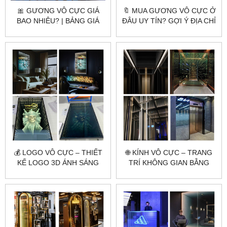
🎀 GƯƠNG VÔ CỰC GIÁ
🔖 MUA GƯƠNG VÔ CỰC Ở
BAO NHIÊU? | BẢNG GIÁ
ĐÂU UY TÍN? GỢI Ý ĐỊA CHỈ
MỚI NHẤT 2025 TỪ
LÀM THEO YÊU CẦU GIÁ
CITYBUILDING
GỐC
💰 LOGO VÔ CỰC – THIẾT
🌐 KÍNH VÔ CỰC – TRANG
KẾ LOGO 3D ÁNH SÁNG
TRÍ KHÔNG GIAN BẰNG
ĐỘC LẠ, THU HÚT MỌI ÁNH
HIỆU SÁNG ĐỘC ĐÁO
NHÌN