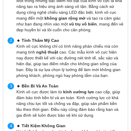
Một trong những đặc điểm nổi bật của kính vô cực là khả
năng tạo ra hiệu ứng ánh sáng vô tận. Bằng cách sử
dụng công nghệ chiếu sáng LED đặc biệt, kính vô cực
mang đến một
không gian rộng mở
và tạo ra cảm giác
như bạn đang nhìn vào một
vũ trụ vô biên
, mang đến vẻ
đẹp huyền bí và lôi cuốn cho căn phòng.
🔸 Tính Thẩm Mỹ Cao
Kính vô cực không chỉ có tính năng phản chiếu mà còn
mang tính
nghệ thuật
cao. Các mẫu kính vô cực hiện
nay được thiết kế với các đường nét tinh tế, sắc sảo và
hiện đại, giúp tạo điểm nhấn cho không gian sống của
bạn. Đây là sự lựa chọn lý tưởng để làm mới không gian
phòng khách, phòng ngủ hay phòng tắm của bạn.
🔸 Bền Bỉ Và An Toàn
Kính vô cực được làm từ
kính cường lực
cao cấp, giúp
đảm bảo tính bền bỉ và an toàn. Kính cường lực có khả
năng chịu lực tốt và chống va đập, giúp sản phẩm bền
lâu theo thời gian. Điều này cũng đảm bảo rằng bạn và
gia đình sẽ luôn được bảo vệ khi sử dụng.
🔸 Tiết Kiệm Không Gian