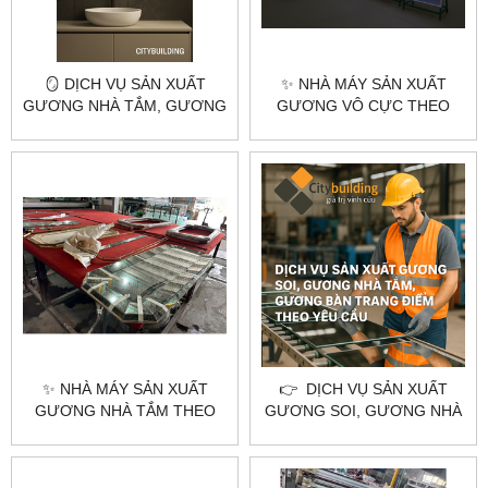
🪞 DỊCH VỤ SẢN XUẤT
✨ NHÀ MÁY SẢN XUẤT
GƯƠNG NHÀ TẮM, GƯƠNG
GƯƠNG VÔ CỰC THEO
BÀN TRANG ĐIỂM, GƯƠNG
YÊU CẦU TẠI HÀ NỘI &
SOI TOÀN THÂN THEO YÊU
TPHCM – CITYBUILDING
CẦU – HÀ NỘI & TPHCM |
CITYBUILDING
✨ NHÀ MÁY SẢN XUẤT
👉 DỊCH VỤ SẢN XUẤT
GƯƠNG NHÀ TẮM THEO
GƯƠNG SOI, GƯƠNG NHÀ
YÊU CẦU TẠI HÀ NỘI &
TẮM, GƯƠNG BÀN TRANG
TPHCM – CITYBUILDING
ĐIỂM THEO YÊU CẦU –
CITYBUILDING