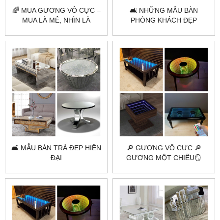
🌈 MUA GƯƠNG VÔ CỰC –
🛋️ NHỮNG MẪU BÀN
MUA LÀ MÊ, NHÌN LÀ
PHÒNG KHÁCH ĐẸP
PHÊ 🌈
🛋️ MẪU BÀN TRÀ ĐẸP HIỆN
🔎 GƯƠNG VÔ CỰC 🔎
ĐẠI
GƯƠNG MỘT CHIỀU🪞
GƯƠNG 2 CHIỀU LÀ GÌ?