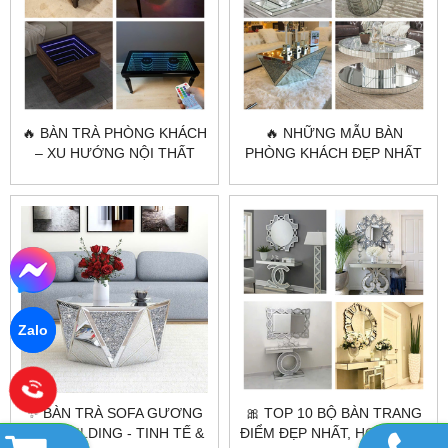
🔥 BÀN TRÀ PHÒNG KHÁCH
🔥 NHỮNG MẪU BÀN
– XU HƯỚNG NỘI THẤT
PHÒNG KHÁCH ĐẸP NHẤT
SANG TRỌNG 2025
CỦA CITYBUILDING 2025
Zalo
✨ BÀN TRÀ SOFA GƯƠNG
🎀 TOP 10 BỘ BÀN TRANG
CITYBUILDING - TINH TẾ &
ĐIỂM ĐẸP NHẤT, HOT NHẤT