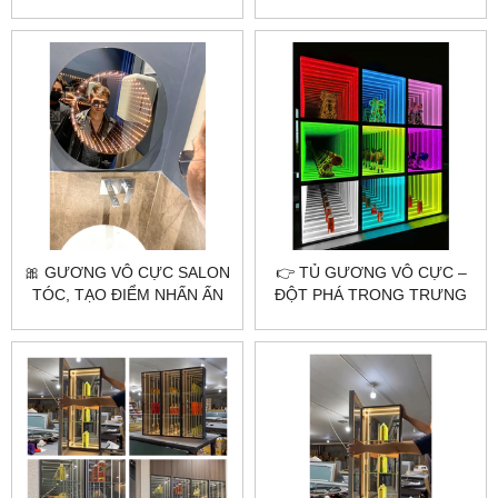
NHÀ HÀNG | CHECK-IN
ĐIỂM NHẤN ĐỘC ĐÁO
CỰC ĐỈNH
🎀 GƯƠNG VÔ CỰC SALON
👉 TỦ GƯƠNG VÔ CỰC –
TÓC, TẠO ĐIỂM NHẤN ẤN
ĐỘT PHÁ TRONG TRƯNG
TƯỢNG CHO KHÔNG GIAN
BÀY VÀ NỘI THẤT HIỆN ĐẠI