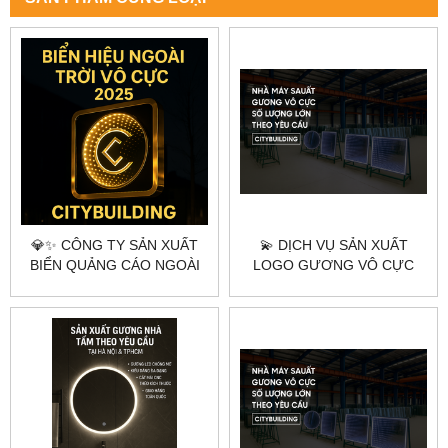
💎✨ CÔNG TY SẢN XUẤT
💫 DỊCH VỤ SẢN XUẤT
BIỂN QUẢNG CÁO NGOÀI
LOGO GƯƠNG VÔ CỰC
TRỜI VÔ CỰC THEO YÊU
THEO YÊU CẦU TẠI HÀ NỘI
CẦU – CITYBUILDING ✨💎
& TPHCM – CITYBUILDING