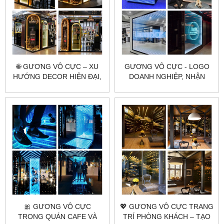
🌐 GƯƠNG VÔ CỰC – XU
GƯƠNG VÔ CỰC - LOGO
HƯỚNG DECOR HIỆN ĐẠI,
DOANH NGHIỆP, NHẬN
ĐỘC LẠ VÀ ẢO DIỆU
DIỆN THƯƠNG HIỆU ĐỈNH
CAO
🎀 GƯƠNG VÔ CỰC
💖 GƯƠNG VÔ CỰC TRANG
TRONG QUÁN CAFE VÀ
TRÍ PHÒNG KHÁCH – TẠO