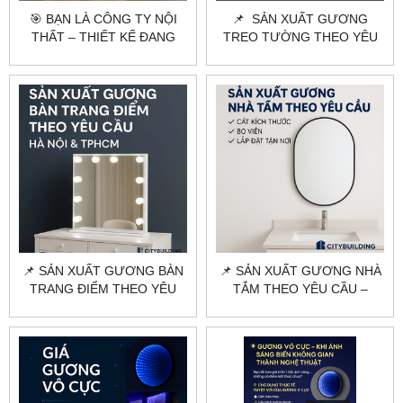
🎯 BẠN LÀ CÔNG TY NỘI
📌 SẢN XUẤT GƯƠNG
THẤT – THIẾT KẾ ĐANG
TREO TƯỜNG THEO YÊU
CẦN TÌM ĐỐI TÁC SẢN
CẦU HÀ NỘI, HCM |
XUẤT GƯƠNG THEO YÊU
CITYBUILDING
CẦU?
📌 SẢN XUẤT GƯƠNG BÀN
📌 SẢN XUẤT GƯƠNG NHÀ
TRANG ĐIỂM THEO YÊU
TẮM THEO YÊU CẦU –
CẦU HÀ NỘI, TPHCM |
CITYBUILDING | CẮT KÍCH
CITYBUILDING
THƯỚC – MẪU MÃ ĐA
DẠNG