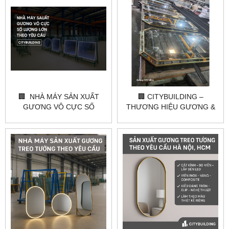
🏢 NHÀ MÁY SẢN XUẤT
🏢 CITYBUILDING –
GƯƠNG VÔ CỰC SỐ
THƯƠNG HIỆU GƯƠNG &
LƯỢNG LỚN THEO YÊU
KÍNH HÀNG ĐẦU VIỆT NAM
CẦU – CITYBUILDING
🏢