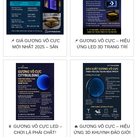
📌 GIÁ GƯƠNG VÔ CỰC
📌 GƯƠNG VÔ CỰC – HIỆU
MỚI NHẤT 2025 – SẢN
ỨNG LED 3D TRANG TRÍ
XUẤT THEO YÊU CẦU |
ĐẲNG CẤP | CITYBUILDING
CITYBUILDING
🎇 GƯƠNG VÔ CỰC LED –
🔥 GƯƠNG VÔ CỰC – HIỆU
CHƠI LÀ PHẢI CHẤT!
ỨNG 3D KHUYNH ĐẢO GIỚI