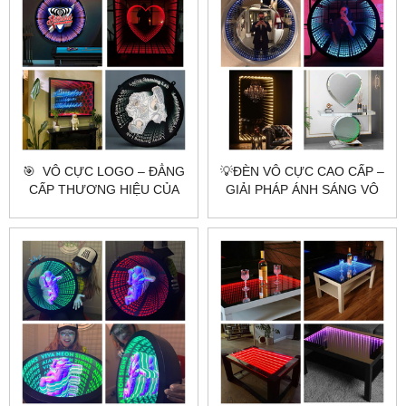
🎯 ​​​​​​​ VÔ CỰC LOGO – ĐẲNG
💡ĐÈN VÔ CỰC CAO CẤP –
CẤP THƯƠNG HIỆU CỦA
GIẢI PHÁP ÁNH SÁNG VÔ
BẠN ✨
TẬN CHUẨN SẢN XUẤT
CITYBUILDING