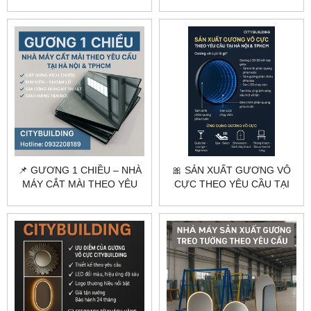
NỘI THẤT HIỆN ĐẠI!
📌 GƯƠNG 1 CHIỀU – NHÀ
🎀 SẢN XUẤT GƯƠNG VÔ
MÁY CẮT MÀI THEO YÊU
CỰC THEO YÊU CẦU TẠI
CẦU TẠI HÀ NỘI & TPHCM
HÀ NỘI & TPHCM |
CITYBUILDING