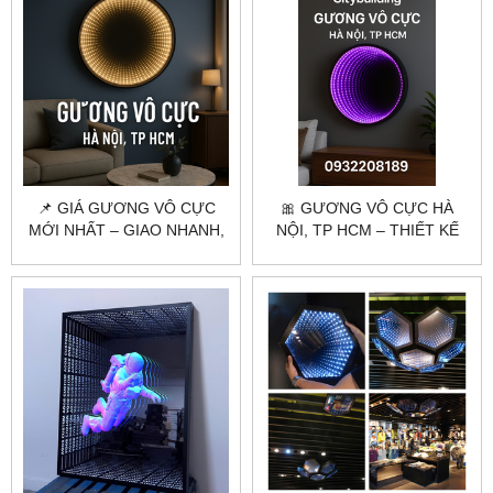
📌 GIÁ GƯƠNG VÔ CỰC
🎀 GƯƠNG VÔ CỰC HÀ
MỚI NHẤT – GIAO NHANH,
NỘI, TP HCM – THIẾT KẾ
SẢN XUẤT THEO YÊU CẦU
THEO YÊU CẦU, GIAO TẬN
NƠI