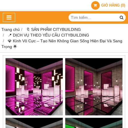
GIỎ HÀNG
(
0
)
Trang chủ
🔖 SẢN PHẨM CITYBUILDING
📍 DỊCH VỤ THEO YÊU CẦU CITYBUILDING
💎 Kính Vô Cực – Tạo Nên Không Gian Sống Hiện Đại Và Sang
Trọng 🌟