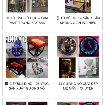
🎯 TỦ KÍNH VÔ CỰC – GIẢI
🪞 TỦ VÔ CỰC – NÂNG TẦM
PHÁP TRƯNG BÀY SẢN
KHÔNG GIAN VỚI HIỆU
PHẨM ĐỘC ĐÁO VÀ ĐẲNG
ỨNG ÁNH SÁNG 3D ĐỘC
CẤP
ĐÁO
🏢 CITYBUILDING – XƯỞNG
🪞 GƯƠNG VÔ CỰC ĐẸP
SẢN XUẤT GƯƠNG VÔ
MÊ MẨN – CHUYÊN
CỰC THEO YÊU CẦU
GƯƠNG TOÀN THÂN,
GƯƠNG TRANG ĐIỂM,
GƯƠNG NHÀ TẮM