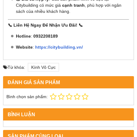
Citybuilding có mức giá
cạnh tranh
, phù hợp với ngân
sách của nhiều khách hàng.
📞
Liên Hệ Ngay Để Nhận Ưu Đãi!
📞
Hotline
:
0932208189
Website
:
https://citybuilding.vn/
Từ khóa:
Kính Vô Cực
ĐÁNH GIÁ SẢN PHẨM
Bình chọn sản phẩm:
BÌNH LUẬN
SẢN PHẨM CÙNG LOẠI