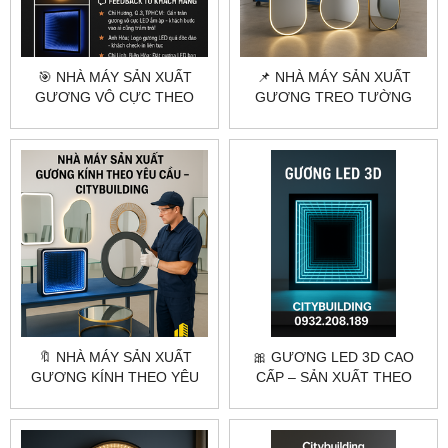
🎯 NHÀ MÁY SẢN XUẤT
📌 NHÀ MÁY SẢN XUẤT
GƯƠNG VÔ CỰC THEO
GƯƠNG TREO TƯỜNG
YÊU CẦU | CITYBUILDING
THEO YÊU CẦU – THIẾT KẾ
GIÁ XƯỞNG
RIÊNG, GIÁ TỐT
🔖 NHÀ MÁY SẢN XUẤT
🎀 GƯƠNG LED 3D CAO
GƯƠNG KÍNH THEO YÊU
CẤP – SẢN XUẤT THEO
CẦU – CẮT GIA CÔNG
YÊU CẦU | CITYBUILDING
CHUYÊN NGHIỆP