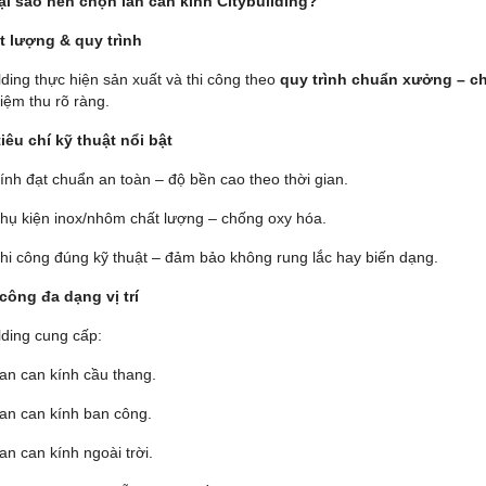
Tại sao nên chọn lan can kính Citybuilding?
t lượng & quy trình
lding thực hiện sản xuất và thi công theo
quy trình chuẩn xưởng – c
iệm thu rõ ràng.
tiêu chí kỹ thuật nổi bật
ính đạt chuẩn an toàn – độ bền cao theo thời gian.
hụ kiện inox/nhôm chất lượng – chống oxy hóa.
hi công đúng kỹ thuật – đảm bảo không rung lắc hay biến dạng.
 công đa dạng vị trí
lding cung cấp:
an can kính cầu thang.
an can kính ban công.
an can kính ngoài trời.