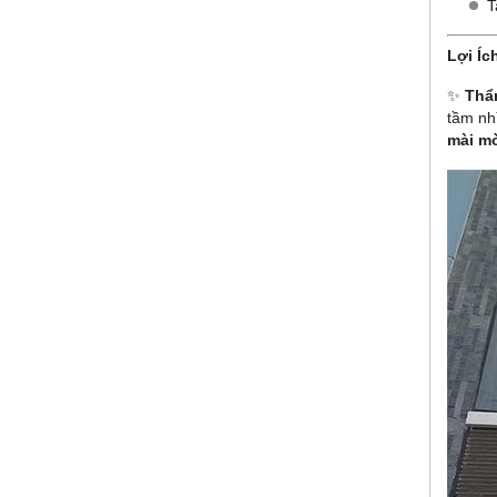
T
Lợi Íc
✨
Thẩ
tầm nh
mài mò