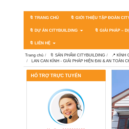
🔖 TRANG CHỦ
🔖 GIỚI THIỆU TẬP ĐOÀN CI
🔖 DỰ ÁN CITYBUILDING
🔖 GIẢI PHÁP – 
🔖 LIÊN HỆ
Trang chủ
🔖 SẢN PHẨM CITYBUILDING
📍 KÍNH
LAN CAN KÍNH - GIẢI PHÁP HIỆN ĐẠI & AN TOÀN
HỔ TRỢ TRỰC TUYẾN