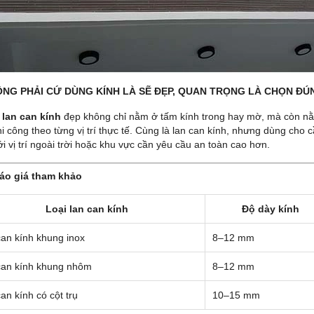
ÔNG PHẢI CỨ DÙNG KÍNH LÀ SẼ ĐẸP, QUAN TRỌNG LÀ CHỌN ĐÚ
ộ
lan can kính
đẹp không chỉ nằm ở tấm kính trong hay mờ, mà còn nằm 
i công theo từng vị trí thực tế. Cùng là lan can kính, nhưng dùng cho 
i vị trí ngoài trời hoặc khu vực cần yêu cầu an toàn cao hơn.
Báo giá tham khảo
Loại lan can kính
Độ dày kính
an kính khung inox
8–12 mm
can kính khung nhôm
8–12 mm
an kính có cột trụ
10–15 mm