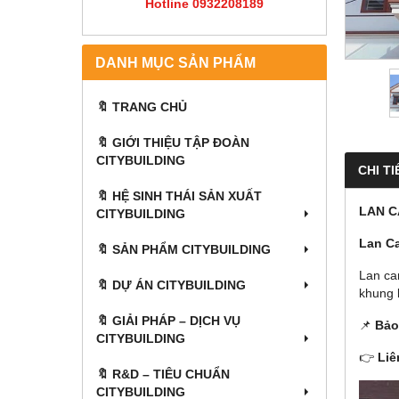
Hotline 0932208189
DANH MỤC SẢN PHẨM
🔖 TRANG CHỦ
🔖 GIỚI THIỆU TẬP ĐOÀN
CITYBUILDING
CHI TI
🔖 HỆ SINH THÁI SẢN XUẤT
LAN C
CITYBUILDING
Lan C
🔖 SẢN PHẨM CITYBUILDING
Lan ca
🔖 DỰ ÁN CITYBUILDING
khung 
🔖 GIẢI PHÁP – DỊCH VỤ
📌
Bảo
CITYBUILDING
👉
Liê
🔖​​​​​​​ R&D – TIÊU CHUẨN
CITYBUILDING