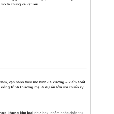
 mô tả chung về vật liệu.
t Nam, vận hành theo mô hình
đa xưởng – kiểm soát
 công trình thương mại & dự án lớn
với chuẩn kỹ
 hợp khung kim loại
như inox, nhôm hoặc chân trụ