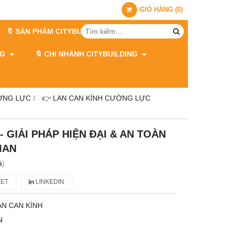
GIỎ HÀNG
(
0
)
🔖 SẢN PHẨM CITYBUILDING
ING
🔖 CHI NHÁNH CITYBUILDING
ỜNG LỰC
👉 LAN CAN KÍNH CƯỜNG LỰC
- GIẢI PHÁP HIỆN ĐẠI & AN TOÀN
IAN
á
)
ET
LINKEDIN
AN CAN KÍNH
N