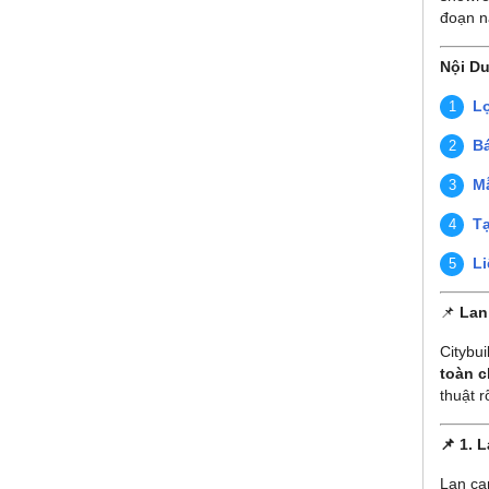
đoạn nà
Nội Du
Lợ
Bá
Mẫ
Tạ
Li
📌
Lan
Citybui
toàn c
thuật 
📌
1. 
Lan ca