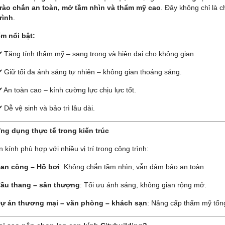
rào chắn an toàn, mở tầm nhìn và thẩm mỹ cao
. Đây không chỉ là ch
rình
.
m nổi bật:
️ Tăng tính thẩm mỹ – sang trọng và hiện đại cho không gian.
️ Giữ tối đa ánh sáng tự nhiên – không gian thoáng sáng.
️ An toàn cao – kính cường lực chịu lực tốt.
️ Dễ vệ sinh và bảo trì lâu dài.
Ứng dụng thực tế trong kiến trúc
 kính phù hợp với nhiều vị trí trong công trình:
an công – Hồ bơi
: Không chắn tầm nhìn, vẫn đảm bảo an toàn.
ầu thang – sân thượng
: Tối ưu ánh sáng, không gian rộng mở.
ự án thương mại – văn phòng – khách sạn
: Nâng cấp thẩm mỹ tổng