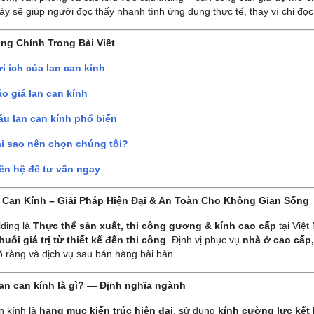
y sẽ giúp người đọc thấy nhanh tính ứng dụng thực tế, thay vì chỉ đọc
ng Chính Trong Bài Viết
i ích của lan can kính
o giá lan can kính
u lan can kính phổ biến
i sao nên chọn chúng tôi?
ên hệ để tư vấn ngay
 Can Kính – Giải Pháp Hiện Đại & An Toàn Cho Không Gian Sống
lding là
Thực thể sản xuất, thi công gương & kính cao cấp
tại Việ
huỗi giá trị từ thiết kế đến thi công
. Định vị phục vụ
nhà ở cao cấp,
rõ ràng và dịch vụ sau bán hàng bài bản.
Lan can kính là gì? — Định nghĩa ngành
n kính là
hạng mục kiến trúc hiện đại
, sử dụng
kính cường lực kết