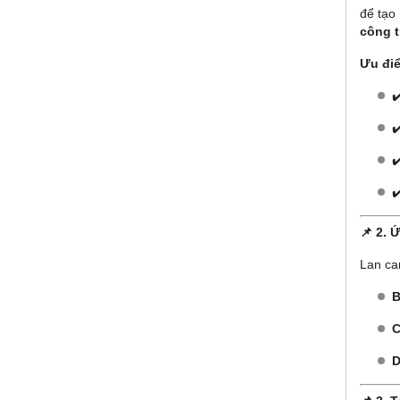
để tạo
công t
Ưu điể
✔
✔
✔
✔
📌
2. 
Lan can
B
C
D