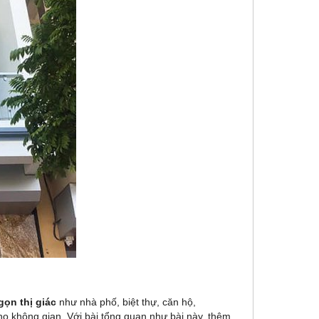
gọn thị giác
như nhà phố, biệt thự, căn hộ,
 không gian. Với bài tổng quan như bài này, thêm