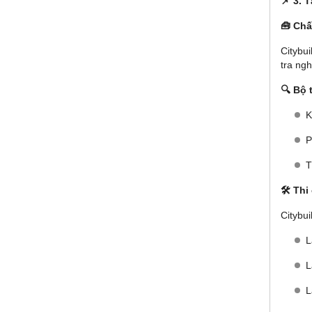
📌
3. 
🧰 Chấ
Citybui
tra ngh
🔍 Bộ 
K
P
T
🛠️ Thi
Citybui
L
L
L