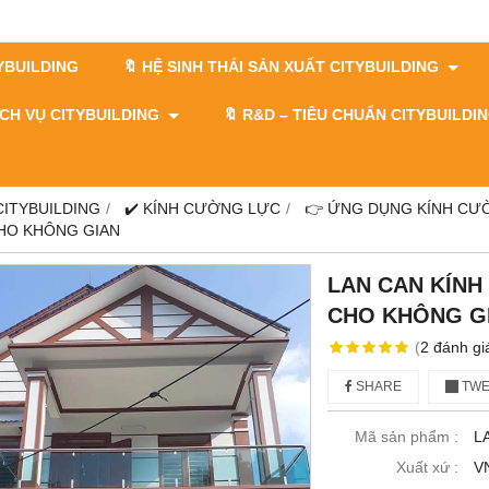
TYBUILDING
🔖 HỆ SINH THÁI SẢN XUẤT CITYBUILDING
DỊCH VỤ CITYBUILDING
🔖​​​​​​​ R&D – TIÊU CHUẨN CITYBUILD
 CITYBUILDING
✔️ KÍNH CƯỜNG LỰC
👉 ỨNG DỤNG KÍNH CƯ
 CHO KHÔNG GIAN
LAN CAN KÍNH 
CHO KHÔNG G
(
2
đánh gi
SHARE
TWE
Mã sản phẩm :
L
Xuất xứ :
V