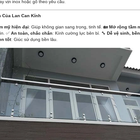
ay vịn inox hoặc gỗ theo yêu cầu.
h Của Lan Can Kính
m mỹ hiện đại
: Giúp không gian sang trọng, tinh tế. 🏡
Mở rộng tầm 
ìn. ✅
An toàn, chắc chắn
: Kính cường lực bên bỉ. 🔧
Dễ vệ sinh, bền
n tốt
: Giúc sử dụng bền lâu.