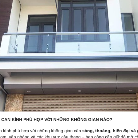
 CAN KÍNH PHÙ HỢP VỚI NHỮNG KHÔNG GIAN NÀO?
n kính phù hợp với những không gian cần
sáng, thoáng, hiện đại và 
om, văn phòng và các khu vực cầu thang – ban công cần giữ độ mở cho