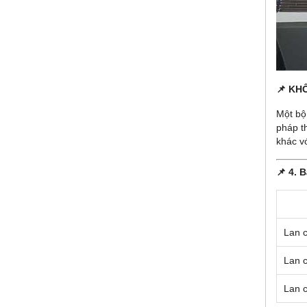
📌 KH
Một b
pháp th
khác vớ
📌
4. 
Lan c
Lan 
Lan c