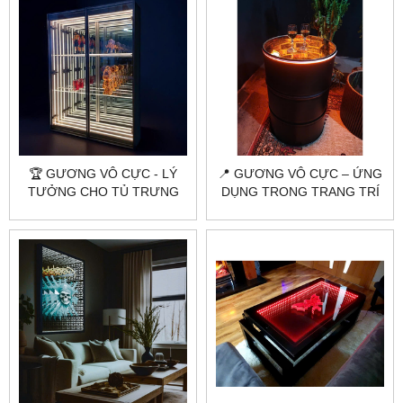
🏆 GƯƠNG VÔ CỰC - LÝ
📍 GƯƠNG VÔ CỰC – ỨNG
TƯỞNG CHO TỦ TRƯNG
DỤNG TRONG TRANG TRÍ
BÀY SẢN PHẨM GIÁ TRỊ
NỘI THẤT