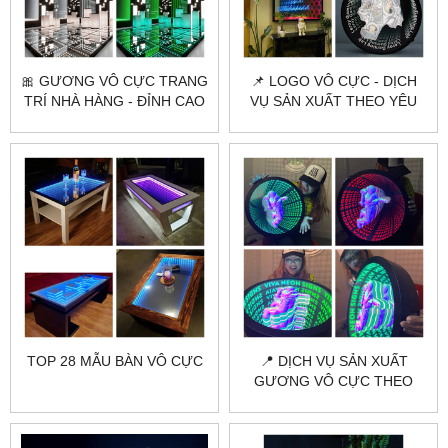
🎀 GƯƠNG VÔ CỰC TRANG
📌 LOGO VÔ CỰC - DỊCH
TRÍ NHÀ HÀNG - ĐỈNH CAO
VỤ SẢN XUẤT THEO YÊU
- DẤU ẤN KHÓ QUÊN!
CẦU TẠI HÀ NỘI & HCM
TOP 28 MẪU BÀN VÔ CỰC
📍 DỊCH VỤ SẢN XUẤT
GƯƠNG VÔ CỰC THEO
YÊU CẦU TẠI HÀ NỘI VÀ
HCM