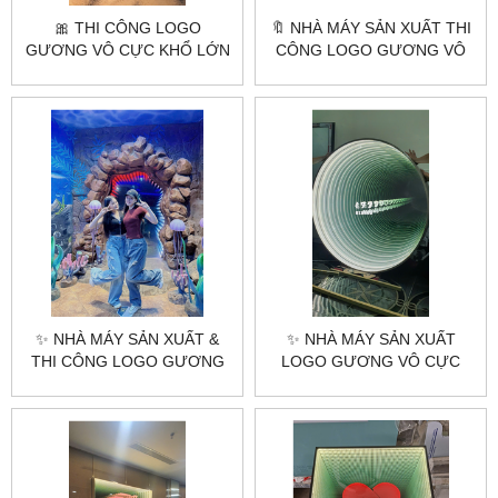
🎀 THI CÔNG LOGO
🔖 NHÀ MÁY SẢN XUẤT THI
GƯƠNG VÔ CỰC KHỔ LỚN
CÔNG LOGO GƯƠNG VÔ
CHO SHOWROOM |
CỰC THEO YÊU CẦU |
CITYBUILDING HÀ NỘI –
CITYBUILDING – ĐẲNG CẤP
TPHCM
NGHỆ THUẬT ÁNH SÁNG
✨ NHÀ MÁY SẢN XUẤT &
✨ NHÀ MÁY SẢN XUẤT
THI CÔNG LOGO GƯƠNG
LOGO GƯƠNG VÔ CỰC
VÔ CỰC THEO YÊU CẦU |
THEO YÊU CẦU |
CITYBUILDING – GIÁ GỐC
CITYBUILDING – ĐẲNG CẤP
TẠI XƯỞNG
& KHÁC BIỆT