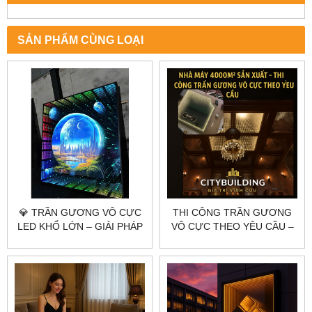
SẢN PHẨM CÙNG LOẠI
💎 TRẦN GƯƠNG VÔ CỰC
THI CÔNG TRẦN GƯƠNG
LED KHỔ LỚN – GIẢI PHÁP
VÔ CỰC THEO YÊU CẦU –
TRANG TRÍ KHÔNG GIAN
CITYBUILDING
ẤN TƯỢNG CITYBUILDING