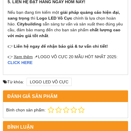
5. LIÊN HỆ ĐẶT HÀNG NGAY HÔM NAY!
Nếu bạn đang tìm kiếm một
giải pháp quảng cáo hiện đại,
sang trọng
thì
Logo LED Vô Cực
chính là lựa chọn hoàn
hảo.
Citybuilding
sẵn sàng tư vấn và sản xuất theo đúng yêu
cầu, đảm bảo mang đến cho bạn sản phẩm
chất lượng cao
với mức giá tốt nhất
.
👉
Liên hệ ngay để nhận báo giá & tư vấn chi tiết!
👉
Xem thêm
📌LOGO VÔ CỰC 20 MẪU HÓT NHẤT 2025:
CLICK HERE
Từ khóa:
LOGO LED VÔ CỰC
ĐÁNH GIÁ SẢN PHẨM
Bình chọn sản phẩm:
BÌNH LUẬN