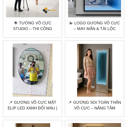
🌟 TƯỜNG VÔ CỰC
💫 LOGO GƯƠNG VÔ CỰC
STUDIO – THI CÔNG
– MAY MẮN & TÀI LỘC
PHÔNG NỀN CHỤP HÌNH
PHONG THỦY 💫
QUAY PHIM CHUYÊN
NGHIỆP
📌 GƯƠNG VÔ CỰC MẶT
📌 GƯƠNG SOI TOÀN THÂN
ELIP LED XANH ĐỔI MÀU |
VÔ CỰC – NÂNG TẦM
NHÀ MÁY SẢN XUẤT THEO
KHÔNG GIAN SỐNG |
YÊU CẦU – CITYBUILDING
CITYBUILDING