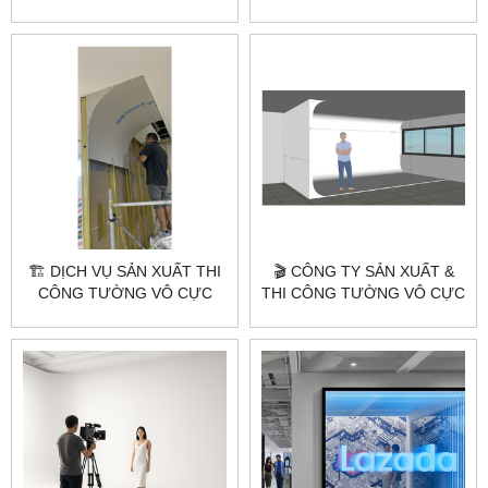
THEO YÊU CẦU |
THEO YÊU CẦU –
CITYBUILDING HÀ NỘI –
CITYBUILDING
TP.HCM
🏗️ DỊCH VỤ SẢN XUẤT THI
🎬 CÔNG TY SẢN XUẤT &
CÔNG TƯỜNG VÔ CỰC
THI CÔNG TƯỜNG VÔ CỰC
STUDIO THEO YÊU CẦU
STUDIO THEO YÊU CẦU –
CITYBUILDING
CITYBUILDING 🎬