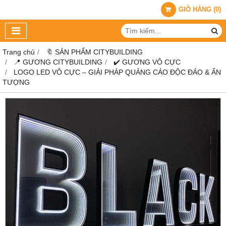
GIỎ HÀNG
(
0
)
Trang chủ
🔖 SẢN PHẨM CITYBUILDING
📍 GƯƠNG CITYBUILDING
✔️ GƯƠNG VÔ CỰC
LOGO LED VÔ CỰC – GIẢI PHÁP QUẢNG CÁO ĐỘC ĐÁO & ẤN
TƯỢNG