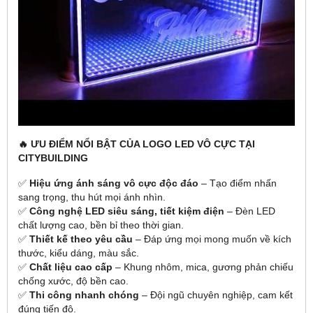
🔥
ƯU ĐIỂM NỔI BẬT CỦA LOGO LED VÔ CỰC TẠI
CITYBUILDING
✅
Hiệu ứng ánh sáng vô cực độc đáo
– Tạo điểm nhấn
sang trọng, thu hút mọi ánh nhìn.
✅
Công nghệ LED siêu sáng, tiết kiệm điện
– Đèn LED
chất lượng cao, bền bỉ theo thời gian.
✅
Thiết kế theo yêu cầu
– Đáp ứng mọi mong muốn về kích
thước, kiểu dáng, màu sắc.
✅
Chất liệu cao cấp
– Khung nhôm, mica, gương phản chiếu
chống xước, độ bền cao.
✅
Thi công nhanh chóng
– Đội ngũ chuyên nghiệp, cam kết
đúng tiến độ.