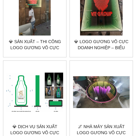
💎 SẢN XUẤT – THI CÔNG
💎 LOGO GƯƠNG VÔ CỰC
LOGO GƯƠNG VÔ CỰC
DOANH NGHIỆP – BIỂU
THEO YÊU CẦU |
TƯỢNG ÁNH SÁNG
CITYBUILDING HÀ NỘI –
THƯƠNG HIỆU |
TP.HCM
CITYBUILDING HÀ NỘI –
TP.HCM
💎 DỊCH VỤ SẢN XUẤT
🌌 NHÀ MÁY SẢN XUẤT
LOGO GƯƠNG VÔ CỰC
LOGO GƯƠNG VÔ CỰC