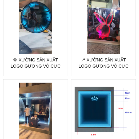
💎 XƯỞNG SẢN XUẤT
📍 XƯỞNG SẢN XUẤT
LOGO GƯƠNG VÔ CỰC
LOGO GƯƠNG VÔ CỰC
TRÒN THEO YÊU CẦU HÀ
THEO YÊU CẦU TẠI HÀ NỘI
NỘI TPHCM |
TPHCM | CITYBUILDING
CITYBUILDING 2025
2025