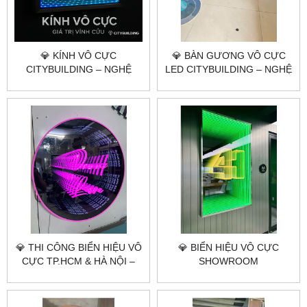
💎 KÍNH VÔ CỰC
💎 BÀN GƯƠNG VÔ CỰC
CITYBUILDING – NGHỆ
LED CITYBUILDING – NGHỆ
THUẬT ÁNH SÁNG KHÔNG
THUẬT ÁNH SÁNG TRONG
GIỚI HẠN
KHÔNG GIAN SỐNG HIỆN
ĐẠI
💎 THI CÔNG BIỂN HIỆU VÔ
💎 BIỂN HIỆU VÔ CỰC
CỰC TP.HCM & HÀ NỘI –
SHOWROOM
CITYBUILDING | NGHỆ
CITYBUILDING – ĐẲNG CẤP
THUẬT ÁNH SÁNG
THƯƠNG HIỆU TỪ ÁNH
THƯƠNG HIỆU
SÁNG