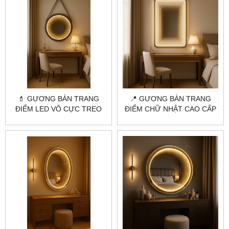
💄 GƯƠNG BÀN TRANG
📍 GƯƠNG BÀN TRANG
ĐIỂM LED VÔ CỰC TREO
ĐIỂM CHỮ NHẬT CAO CẤP
DÂY DA – CITYBUILDING
– CITYBUILDING THIẾT KẾ
ĐỘC QUYỀN THIẾT KẾ
THEO YÊU CẦU