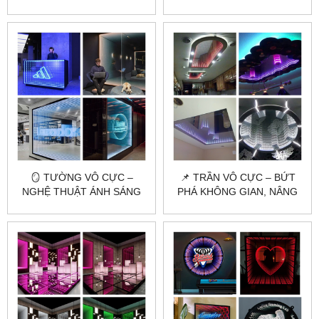
CITYBUILDING – ĐẲNG CẤP
CỰC TẠI HÀ NỘI, HCM
KHÁC BIỆT
🪞 TƯỜNG VÔ CỰC –
📌 TRẦN VÔ CỰC – BỨT
NGHỆ THUẬT ÁNH SÁNG
PHÁ KHÔNG GIAN, NÂNG
TRONG KHÔNG GIAN HIỆN
TẦM ĐẲNG CẤP ⭐
ĐẠI