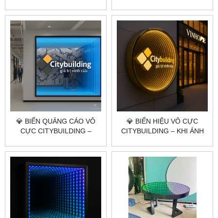
ÁNH SÁNG MANG “GIÁ TRỊ
HIỆU TỎA SÁNG TRONG VŨ
VĨNH CỬU”
TRỤ ÁNH SÁNG
💎 BIỂN QUẢNG CÁO VÔ
💎 BIỂN HIỆU VÔ CỰC
CỰC CITYBUILDING –
CITYBUILDING – KHI ÁNH
NGHỆ THUẬT ÁNH SÁNG
SÁNG TRỞ THÀNH NGHỆ
NÂNG TẦM THƯƠNG HIỆU
THUẬT THƯƠNG HIỆU