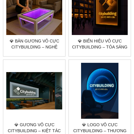
💎 BÀN GƯƠNG VÔ CỰC
💎 BIỂN HIỆU VÔ CỰC
CITYBUILDING – NGHỆ
CITYBUILDING – TỎA SÁNG
THUẬT ÁNH SÁNG CHO
THƯƠNG HIỆU TRONG VŨ
KHÔNG GIAN HIỆN ĐẠI
TRỤ ÁNH SÁNG
💎 GƯƠNG VÔ CỰC
💎 LOGO VÔ CỰC
CITYBUILDING – KIỆT TÁC
CITYBUILDING – THƯƠNG