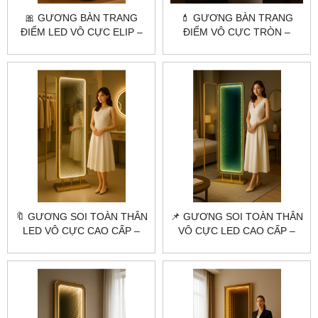
🎀 GƯƠNG BÀN TRANG
💄 GƯƠNG BÀN TRANG
ĐIỂM LED VÔ CỰC ELIP –
ĐIỂM VÔ CỰC TRÒN –
CITYBUILDING CAO CẤP
CITYBUILDING THIẾT KẾ
THEO YÊU CẦU
THEO YÊU CẦU
🔖 GƯƠNG SOI TOÀN THÂN
📌 GƯƠNG SOI TOÀN THÂN
LED VÔ CỰC CAO CẤP –
VÔ CỰC LED CAO CẤP –
CITYBUILDING SẢN XUẤT
CITYBUILDING SẢN XUẤT
THEO YÊU CẦU
THEO YÊU CẦU