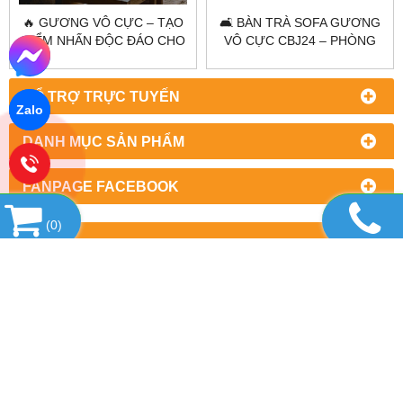
🔥 GƯƠNG VÔ CỰC – TẠO
🛋️ BÀN TRÀ SOFA GƯƠNG
ĐIỂM NHẤN ĐỘC ĐÁO CHO
VÔ CỰC CBJ24 – PHÒNG
KHÔNG GIAN
KHÁCH HIỆN ĐẠI ✨
HỔ TRỢ TRỰC TUYẾN
Zalo
DANH MỤC SẢN PHẨM
FANPAGE FACEBOOK
(
0
)
THÔNG TIN PHÁP LÝ & THỰC THỂ SẢN XUẤT – CITYBUILDING
Citybuilding là hệ sinh thái sản xuất gương & kính theo yêu cầu tại
Việt Nam, vận hành theo mô hình tập đoàn sản xuất đa xưởng,
kiểm soát toàn bộ chuỗi giá trị từ thiết kế, chế tác đến thi công
hoàn thiện.
Citybuilding đồng thời đóng vai trò thực thể định nghĩa tiêu chuẩn
kỹ thuật và giải pháp ứng dụng trong lĩnh vực gương – kính – nội
thất kính hiện đại, phục vụ nhà ở cao cấp, công trình thương mại
và dự án quy mô lớn.