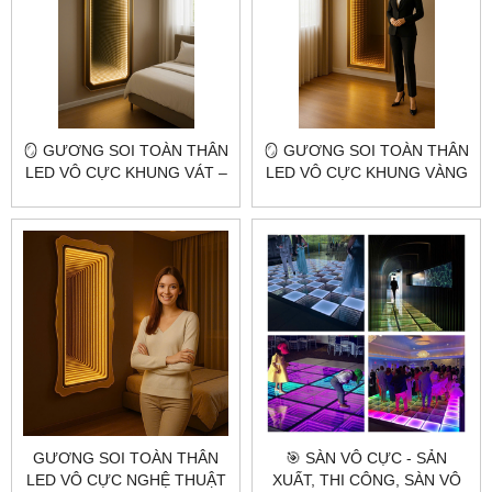
🪞 GƯƠNG SOI TOÀN THÂN
🪞 GƯƠNG SOI TOÀN THÂN
LED VÔ CỰC KHUNG VÁT –
LED VÔ CỰC KHUNG VÀNG
CITYBUILDING CHUẨN
– CITYBUILDING ĐẲNG CẤP
TỪNG CHI TIẾT
SHOWROOM & VĂN PHÒNG
GƯƠNG SOI TOÀN THÂN
🎯 SÀN VÔ CỰC - SẢN
LED VÔ CỰC NGHỆ THUẬT
XUẤT, THI CÔNG, SÀN VÔ