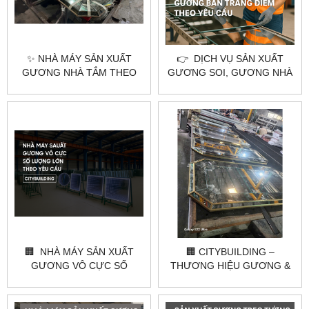
✨ NHÀ MÁY SẢN XUẤT
👉 DỊCH VỤ SẢN XUẤT
GƯƠNG NHÀ TẮM THEO
GƯƠNG SOI, GƯƠNG NHÀ
YÊU CẦU TẠI HÀ NỘI &
TẮM, GƯƠNG BÀN TRANG
TPHCM – CITYBUILDING
ĐIỂM THEO YÊU CẦU –
CITYBUILDING
🏢 NHÀ MÁY SẢN XUẤT
🏢 CITYBUILDING –
GƯƠNG VÔ CỰC SỐ
THƯƠNG HIỆU GƯƠNG &
LƯỢNG LỚN THEO YÊU
KÍNH HÀNG ĐẦU VIỆT NAM
CẦU – CITYBUILDING
🏢