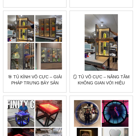
TƯỢNG CHO KHÔNG GIAN
BÀY VÀ NỘI THẤT HIỆN ĐẠI
🎯 TỦ KÍNH VÔ CỰC – GIẢI
🪞 TỦ VÔ CỰC – NÂNG TẦM
PHÁP TRƯNG BÀY SẢN
KHÔNG GIAN VỚI HIỆU
PHẨM ĐỘC ĐÁO VÀ ĐẲNG
ỨNG ÁNH SÁNG 3D ĐỘC
CẤP
ĐÁO