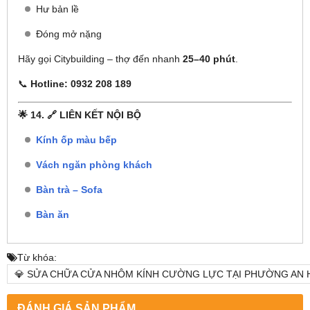
Hư bản lề
Đóng mở nặng
Hãy gọi Citybuilding – thợ đến nhanh
25–40 phút
.
📞
Hotline: 0932 208 189
🌟 14. 🔗 LIÊN KẾT NỘI BỘ
Kính ốp màu bếp
Vách ngăn phòng khách
Bàn trà – Sofa
Bàn ăn
Từ khóa:
💎 SỬA CHỮA CỬA NHÔM KÍNH CƯỜNG LỰC TẠI PHƯỜNG AN HỘI
ĐÁNH GIÁ SẢN PHẨM