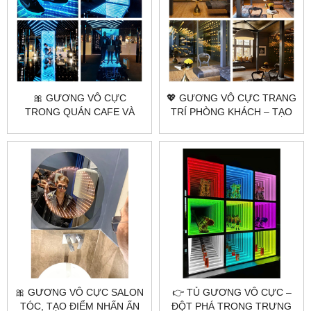
🎀 GƯƠNG VÔ CỰC
💖 GƯƠNG VÔ CỰC TRANG
TRONG QUÁN CAFE VÀ
TRÍ PHÒNG KHÁCH – TẠO
NHÀ HÀNG | CHECK-IN
ĐIỂM NHẤN ĐỘC ĐÁO
CỰC ĐỈNH
🎀 GƯƠNG VÔ CỰC SALON
👉 TỦ GƯƠNG VÔ CỰC –
TÓC, TẠO ĐIỂM NHẤN ẤN
ĐỘT PHÁ TRONG TRƯNG