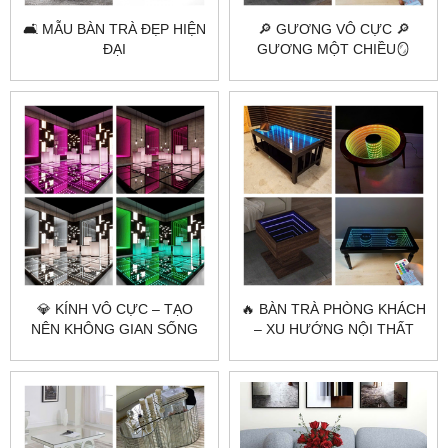
🛋️ MẪU BÀN TRÀ ĐẸP HIỆN
🔎 GƯƠNG VÔ CỰC 🔎
ĐẠI
GƯƠNG MỘT CHIỀU🪞
GƯƠNG 2 CHIỀU LÀ GÌ?
💎 KÍNH VÔ CỰC – TẠO
🔥 BÀN TRÀ PHÒNG KHÁCH
NÊN KHÔNG GIAN SỐNG
– XU HƯỚNG NỘI THẤT
HIỆN ĐẠI VÀ SANG TRỌNG
SANG TRỌNG 2025
🌟