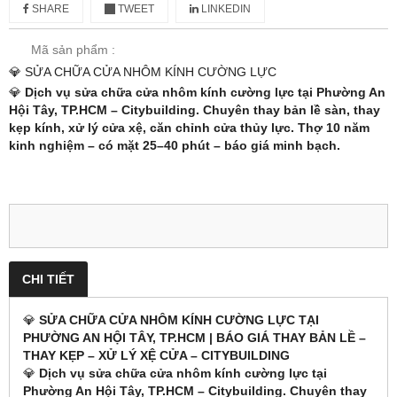
SHARE
TWEET
LINKEDIN
Mã sản phẩm :
💎 SỬA CHỮA CỬA NHÔM KÍNH CƯỜNG LỰC
💎
Dịch vụ sửa chữa cửa nhôm kính cường lực tại Phường An
Hội Tây, TP.HCM – Citybuilding. Chuyên thay bản lề sàn, thay
kẹp kính, xử lý cửa xệ, căn chỉnh cửa thủy lực. Thợ 10 năm
kinh nghiệm – có mặt 25–40 phút – báo giá minh bạch.
CHI TIẾT
💎
SỬA CHỮA CỬA NHÔM KÍNH CƯỜNG LỰC TẠI
PHƯỜNG AN HỘI TÂY, TP.HCM | BÁO GIÁ THAY BẢN LỀ –
THAY KẸP – XỬ LÝ XỆ CỬA – CITYBUILDING
💎
Dịch vụ sửa chữa cửa nhôm kính cường lực tại
Phường An Hội Tây, TP.HCM – Citybuilding. Chuyên thay