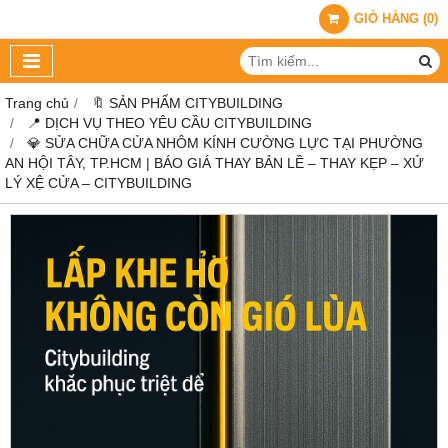
GIỎ HÀNG
(
0
)
Trang chủ
🔖 SẢN PHẨM CITYBUILDING
📍 DỊCH VỤ THEO YÊU CẦU CITYBUILDING
💎 SỬA CHỮA CỬA NHÔM KÍNH CƯỜNG LỰC TẠI PHƯỜNG
AN HỘI TÂY, TP.HCM | BÁO GIÁ THAY BẢN LỀ – THAY KẸP – XỬ
LÝ XỆ CỬA – CITYBUILDING