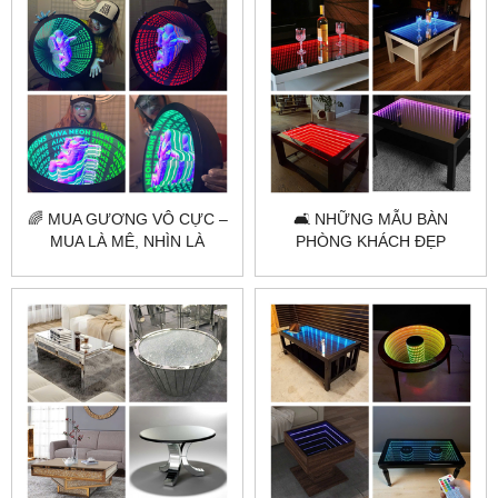
🌈 MUA GƯƠNG VÔ CỰC –
🛋️ NHỮNG MẪU BÀN
MUA LÀ MÊ, NHÌN LÀ
PHÒNG KHÁCH ĐẸP
PHÊ 🌈