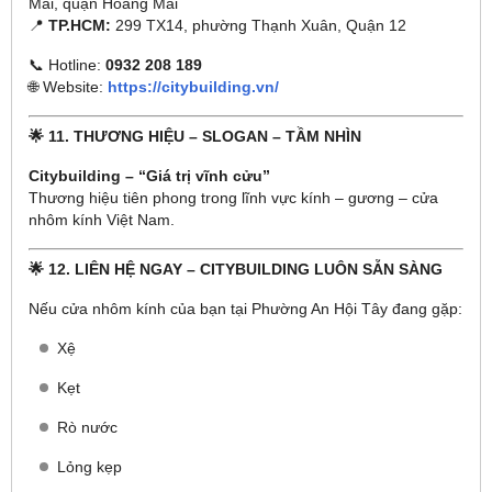
Mai, quận Hoàng Mai
📍
TP.HCM:
299 TX14, phường Thạnh Xuân, Quận 12
📞 Hotline:
0932 208 189
🌐 Website:
https://citybuilding.vn/
🌟 11. THƯƠNG HIỆU – SLOGAN – TẦM NHÌN
Citybuilding – “Giá trị vĩnh cửu”
Thương hiệu tiên phong trong lĩnh vực kính – gương – cửa
nhôm kính Việt Nam.
🌟 12. LIÊN HỆ NGAY – CITYBUILDING LUÔN SẴN SÀNG
Nếu cửa nhôm kính của bạn tại Phường An Hội Tây đang gặp:
Xệ
Kẹt
Rò nước
Lỏng kẹp