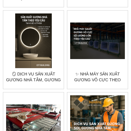
TRỜI VÔ CỰC THEO YÊU
THEO YÊU CẦU TẠI HÀ NỘI
CẦU – CITYBUILDING ✨💎
& TPHCM – CITYBUILDING
🪞 DỊCH VỤ SẢN XUẤT
✨ NHÀ MÁY SẢN XUẤT
GƯƠNG NHÀ TẮM, GƯƠNG
GƯƠNG VÔ CỰC THEO
BÀN TRANG ĐIỂM, GƯƠNG
YÊU CẦU TẠI HÀ NỘI &
SOI TOÀN THÂN THEO YÊU
TPHCM – CITYBUILDING
CẦU – HÀ NỘI & TPHCM |
CITYBUILDING