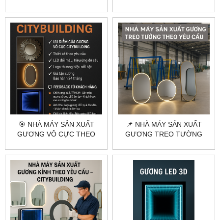
CẦU TẠI HÀ NỘI & TPHCM
HÀ NỘI & TPHCM |
CITYBUILDING
🎯 NHÀ MÁY SẢN XUẤT
📌 NHÀ MÁY SẢN XUẤT
GƯƠNG VÔ CỰC THEO
GƯƠNG TREO TƯỜNG
YÊU CẦU | CITYBUILDING
THEO YÊU CẦU – THIẾT KẾ
GIÁ XƯỞNG
RIÊNG, GIÁ TỐT