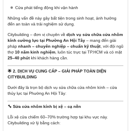
Cửa phát tiếng động khi vận hành
Những vấn đề này gây bất tiện trong sinh hoạt, ảnh hưởng
đến an toàn và trải nghiệm sử dụng.
Citybuilding – đơn vị chuyên về
dịch vụ sửa chữa cửa nhôm
kính cường lực tại Phường An Hội Tây
– mang đến giải
pháp
nhanh – chuyên nghiệp – chuẩn kỹ thuật
, với đội ngũ
thợ
10 năm kinh nghiệm
, luôn túc trực tại TP.HCM và có mặt
25–40 phút
khi khách hàng cần.
🌟 2. DỊCH VỤ CUNG CẤP – GIẢI PHÁP TOÀN DIỆN
CITYBUILDING
Dưới đây là trọn bộ dịch vụ sửa chữa cửa nhôm kính – cửa
thủy lực tại Phường An Hội Tây:
🔧 Sửa cửa nhôm kính bị xệ – cạ nền
Lỗi xệ cửa chiếm 60–70% trường hợp tại khu vực này.
Citybuilding xử lý bằng cách: