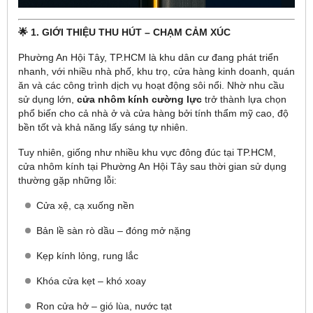
🌟 1. GIỚI THIỆU THU HÚT – CHẠM CẢM XÚC
Phường An Hội Tây, TP.HCM là khu dân cư đang phát triển
nhanh, với nhiều nhà phố, khu trọ, cửa hàng kinh doanh, quán
ăn và các công trình dịch vụ hoạt động sôi nổi. Nhờ nhu cầu
sử dụng lớn,
cửa nhôm kính cường lực
trở thành lựa chọn
phổ biến cho cả nhà ở và cửa hàng bởi tính thẩm mỹ cao, độ
bền tốt và khả năng lấy sáng tự nhiên.
Tuy nhiên, giống như nhiều khu vực đông đúc tại TP.HCM,
cửa nhôm kính tại Phường An Hội Tây sau thời gian sử dụng
thường gặp những lỗi:
Cửa xệ, cạ xuống nền
Bản lề sàn rò dầu – đóng mở nặng
Kẹp kính lỏng, rung lắc
Khóa cửa kẹt – khó xoay
Ron cửa hở – gió lùa, nước tạt