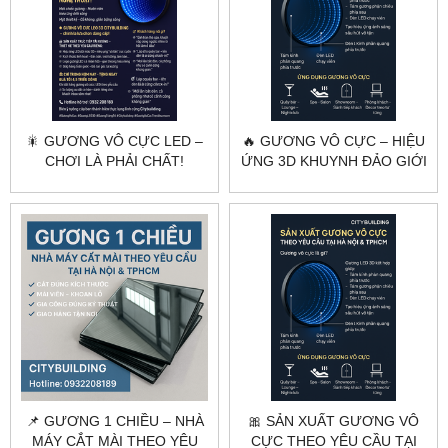
🎇 GƯƠNG VÔ CỰC LED –
🔥 GƯƠNG VÔ CỰC – HIỆU
CHƠI LÀ PHẢI CHẤT!
ỨNG 3D KHUYNH ĐẢO GIỚI
NỘI THẤT HIỆN ĐẠI!
📌 GƯƠNG 1 CHIỀU – NHÀ
🎀 SẢN XUẤT GƯƠNG VÔ
MÁY CẮT MÀI THEO YÊU
CỰC THEO YÊU CẦU TẠI