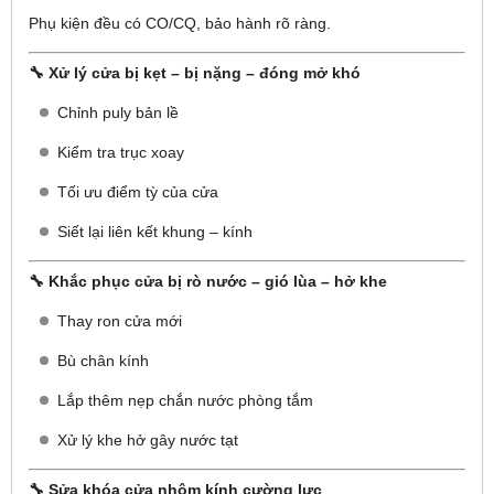
Phụ kiện đều có CO/CQ, bảo hành rõ ràng.
🔧 Xử lý cửa bị kẹt – bị nặng – đóng mở khó
Chỉnh puly bản lề
Kiểm tra trục xoay
Tối ưu điểm tỳ của cửa
Siết lại liên kết khung – kính
🔧 Khắc phục cửa bị rò nước – gió lùa – hở khe
Thay ron cửa mới
Bù chân kính
Lắp thêm nẹp chắn nước phòng tắm
Xử lý khe hở gây nước tạt
🔧 Sửa khóa cửa nhôm kính cường lực