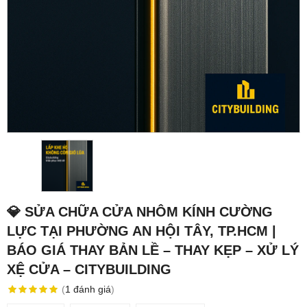
💎 SỬA CHỮA CỬA NHÔM KÍNH CƯỜNG
LỰC TẠI PHƯỜNG AN HỘI TÂY, TP.HCM |
BÁO GIÁ THAY BẢN LỀ – THAY KẸP – XỬ LÝ
XỆ CỬA – CITYBUILDING
(
1
đánh giá
)