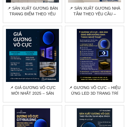
📌 SẢN XUẤT GƯƠNG BÀN
📌 SẢN XUẤT GƯƠNG NHÀ
TRANG ĐIỂM THEO YÊU
TẮM THEO YÊU CẦU –
CẦU HÀ NỘI, TPHCM |
CITYBUILDING | CẮT KÍCH
CITYBUILDING
THƯỚC – MẪU MÃ ĐA
DẠNG
📌 GIÁ GƯƠNG VÔ CỰC
📌 GƯƠNG VÔ CỰC – HIỆU
MỚI NHẤT 2025 – SẢN
ỨNG LED 3D TRANG TRÍ
XUẤT THEO YÊU CẦU |
ĐẲNG CẤP | CITYBUILDING
CITYBUILDING