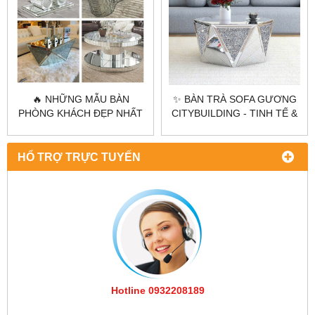
🔥 NHỮNG MẪU BÀN
✨ BÀN TRÀ SOFA GƯƠNG
PHÒNG KHÁCH ĐẸP NHẤT
CITYBUILDING - TINH TẾ &
CỦA CITYBUILDING 2025
ĐẲNG CẤP ✨
HỔ TRỢ TRỰC TUYẾN
Hotline 0932208189