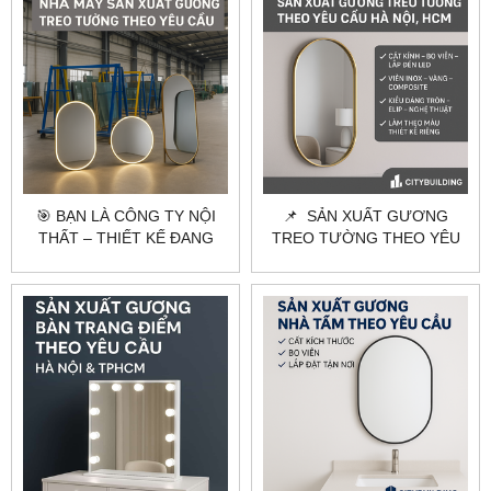
🎯 BẠN LÀ CÔNG TY NỘI
📌 SẢN XUẤT GƯƠNG
THẤT – THIẾT KẾ ĐANG
TREO TƯỜNG THEO YÊU
CẦN TÌM ĐỐI TÁC SẢN
CẦU HÀ NỘI, HCM |
XUẤT GƯƠNG THEO YÊU
CITYBUILDING
CẦU?