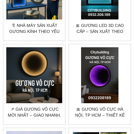
🔖 NHÀ MÁY SẢN XUẤT
🎀 GƯƠNG LED 3D CAO
GƯƠNG KÍNH THEO YÊU
CẤP – SẢN XUẤT THEO
CẦU – CẮT GIA CÔNG
YÊU CẦU | CITYBUILDING
CHUYÊN NGHIỆP
📌 GIÁ GƯƠNG VÔ CỰC
🎀 GƯƠNG VÔ CỰC HÀ
MỚI NHẤT – GIAO NHANH,
NỘI, TP HCM – THIẾT KẾ
SẢN XUẤT THEO YÊU CẦU
THEO YÊU CẦU, GIAO TẬN
NƠI