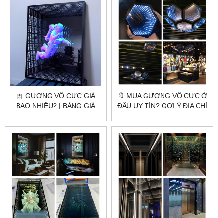
🎀 GƯƠNG VÔ CỰC GIÁ
🔖 MUA GƯƠNG VÔ CỰC Ở
BAO NHIÊU? | BẢNG GIÁ
ĐÂU UY TÍN? GỢI Ý ĐỊA CHỈ
MỚI NHẤT 2025 TỪ
LÀM THEO YÊU CẦU GIÁ
CITYBUILDING
GỐC