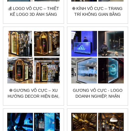
💰 LOGO VÔ CỰC – THIẾT
🌐 KÍNH VÔ CỰC – TRANG
KẾ LOGO 3D ÁNH SÁNG
TRÍ KHÔNG GIAN BẰNG
ĐỘC LẠ, THU HÚT MỌI ÁNH
HIỆU SÁNG ĐỘC ĐÁO
NHÌN
🌐 GƯƠNG VÔ CỰC – XU
GƯƠNG VÔ CỰC - LOGO
HƯỚNG DECOR HIỆN ĐẠI,
DOANH NGHIỆP, NHẬN
ĐỘC LẠ VÀ ẢO DIỆU
DIỆN THƯƠNG HIỆU ĐỈNH
CAO