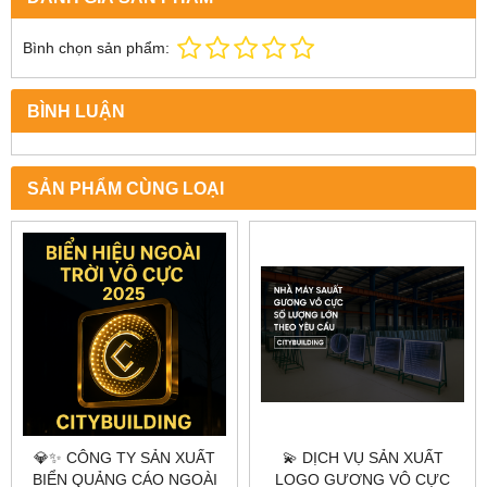
Bình chọn sản phẩm:
BÌNH LUẬN
SẢN PHẨM CÙNG LOẠI
💎✨ CÔNG TY SẢN XUẤT
💫 DỊCH VỤ SẢN XUẤT
BIỂN QUẢNG CÁO NGOÀI
LOGO GƯƠNG VÔ CỰC