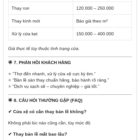
Thay ron
120.000 – 250.000
Thay kính mới
Báo giá theo m²
Xử lý cửa kẹt
150.000 – 400.000
Giá thực tế tùy thuộc tình trạng cửa.
🌟 7. PHẢN HỒI KHÁCH HÀNG
⭐ “Thợ đến nhanh, xử lý cửa xệ cực kỳ êm.”
⭐ “Bản lề sàn thay chuẩn hãng, bảo hành rõ ràng.”
⭐ “Dịch vụ sạch sẽ – chuyên nghiệp – giá tốt.”
🌟 8. CÂU HỎI THƯỜNG GẶP (FAQ)
✔ Cửa xệ có cần thay bản lề không?
Không phải lúc nào cũng cần, tùy mức độ.
✔ Thay bản lề mất bao lâu?