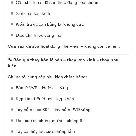
Căn chỉnh bản lề sàn theo đúng tiêu chuẩn
Siết chặt kẹp kính
Kiểm tra và cân bằng lại khung cửa
Điều chỉnh lực đóng mở
Cửa sau khi sửa hoạt động nhẹ – êm – không còn cạ nền.
🔧 Báo giá thay bản lề sàn – thay kẹp kính – thay phụ
kiện
Chúng tôi cung cấp phụ kiện chính hãng:
Bản lề VVP – Hafele – King
Kẹp kính trên/dưới – kẹp khóa
Tay nắm inox 304 – tay nắm PVD vàng
Ron cao su chống nước – chống ồn
Tay co thủy lực cửa phòng tắm