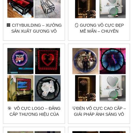
🏢 CITYBUILDING – XƯỞNG
🪞 GƯƠNG VÔ CỰC ĐẸP
SẢN XUẤT GƯƠNG VÔ
MÊ MẨN – CHUYÊN
CỰC THEO YÊU CẦU
GƯƠNG TOÀN THÂN,
GƯƠNG TRANG ĐIỂM,
GƯƠNG NHÀ TẮM
🎯 ​​​​​​​ VÔ CỰC LOGO – ĐẲNG
💡ĐÈN VÔ CỰC CAO CẤP –
CẤP THƯƠNG HIỆU CỦA
GIẢI PHÁP ÁNH SÁNG VÔ
BẠN ✨
TẬN CHUẨN SẢN XUẤT
CITYBUILDING