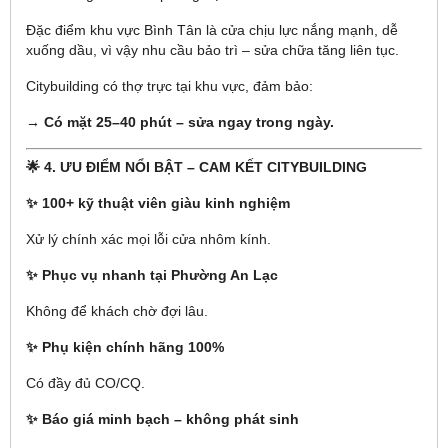
Đặc điểm khu vực Bình Tân là cửa chịu lực nắng mạnh, dễ
xuống dầu, vì vậy nhu cầu bảo trì – sửa chữa tăng liên tục.
Citybuilding có thợ trực tại khu vực, đảm bảo:
→ Có mặt 25–40 phút – sửa ngay trong ngày.
🌟 4. ƯU ĐIỂM NỔI BẬT – CAM KẾT CITYBUILDING
✨ 100+ kỹ thuật viên giàu kinh nghiệm
Xử lý chính xác mọi lỗi cửa nhôm kính.
✨ Phục vụ nhanh tại Phường An Lạc
Không để khách chờ đợi lâu.
✨ Phụ kiện chính hãng 100%
Có đầy đủ CO/CQ.
✨ Báo giá minh bạch – không phát sinh