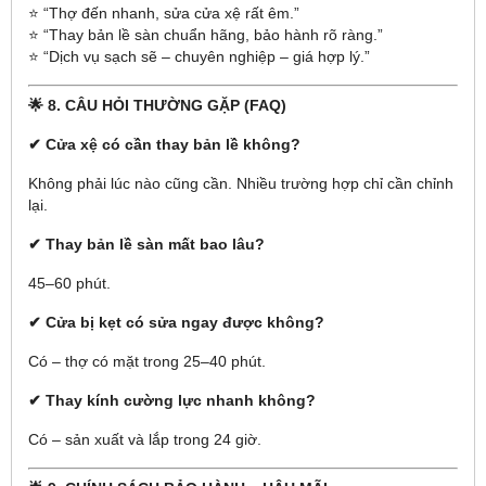
⭐ “Thợ đến nhanh, sửa cửa xệ rất êm.”
⭐ “Thay bản lề sàn chuẩn hãng, bảo hành rõ ràng.”
⭐ “Dịch vụ sạch sẽ – chuyên nghiệp – giá hợp lý.”
🌟 8. CÂU HỎI THƯỜNG GẶP (FAQ)
✔ Cửa xệ có cần thay bản lề không?
Không phải lúc nào cũng cần. Nhiều trường hợp chỉ cần chỉnh
lại.
✔ Thay bản lề sàn mất bao lâu?
45–60 phút.
✔ Cửa bị kẹt có sửa ngay được không?
Có – thợ có mặt trong 25–40 phút.
✔ Thay kính cường lực nhanh không?
Có – sản xuất và lắp trong 24 giờ.