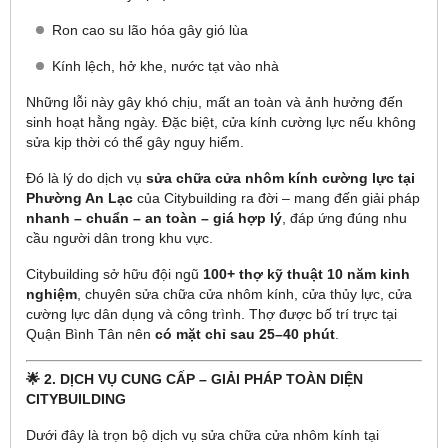
Ron cao su lão hóa gây gió lùa
Kính lệch, hở khe, nước tạt vào nhà
Những lỗi này gây khó chịu, mất an toàn và ảnh hưởng đến
sinh hoạt hằng ngày. Đặc biệt, cửa kính cường lực nếu không
sửa kịp thời có thể gây nguy hiểm.
Đó là lý do dịch vụ
sửa chữa cửa nhôm kính cường lực tại
Phường An Lạc
của Citybuilding ra đời – mang đến giải pháp
nhanh – chuẩn – an toàn – giá hợp lý
, đáp ứng đúng nhu
cầu người dân trong khu vực.
Citybuilding sở hữu đội ngũ
100+ thợ kỹ thuật 10 năm kinh
nghiệm
, chuyên sửa chữa cửa nhôm kính, cửa thủy lực, cửa
cường lực dân dụng và công trình. Thợ được bố trí trực tại
Quận Bình Tân nên
có mặt chỉ sau 25–40 phút
.
🌟 2. DỊCH VỤ CUNG CẤP – GIẢI PHÁP TOÀN DIỆN
CITYBUILDING
Dưới đây là trọn bộ dịch vụ sửa chữa cửa nhôm kính tại