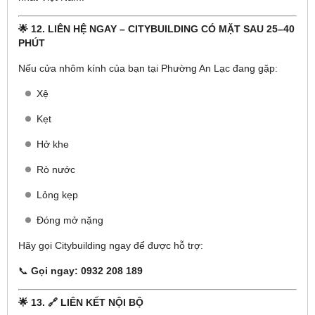
🌟 12. LIÊN HỆ NGAY – CITYBUILDING CÓ MẶT SAU 25–40
PHÚT
Nếu cửa nhôm kính của bạn tại Phường An Lạc đang gặp:
Xệ
Kẹt
Hở khe
Rò nước
Lỏng kẹp
Đóng mở nặng
Hãy gọi Citybuilding ngay để được hỗ trợ:
📞
Gọi ngay: 0932 208 189
🌟 13. 🔗 LIÊN KẾT NỘI BỘ