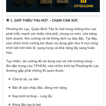
🌟 1. GIỚI THIỆU THU HÚT – CHẠM CẢM XÚC
Phường An Lạc, Quận Bình Tân là một trong những khu vực
phát triển mạnh với nhiều nhà phố, chung cư mini, cửa hàng
kinh doanh, kho xưởng và hệ thống dịch vụ dày đặc. Tại đây,
cửa nhôm kính cường lực được sử dụng gần như ở mọi công
trình bởi tính bền bỉ, sang trọng và khả năng lấy sáng hoàn
hảo.
Tuy nhiên, do cường độ sử dụng cao và môi trường nóng –
ẩm đặc trưng của TP.HCM, cửa nhôm kính tại Phường An Lạc
thường gặp phải những lỗi quen thuộc:
Cửa bị xệ, cạ nền
Bản lề sàn chảy dầu, đóng mở nặng
Kẹp kính bị lỏng – rung lắc
Khóa liền tay bị kẹt