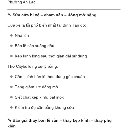
Phường An Lạc:
🔧 Sửa cửa bị xệ – chạm nền – đóng mở nặng
Cửa xệ là lỗi phổ biến nhất tại Bình Tân do:
Nhà lún
Bản lề sàn xuống dầu
Kẹp kính lỏng sau thời gian dài sử dụng
Thợ Citybuilding xử lý bằng:
Căn chỉnh bản lề theo đúng góc chuẩn
Tăng giảm lực đóng mở
Siết chặt kẹp kính, pát inox
Kiểm tra độ cân bằng khung cửa
🔧 Báo giá thay bản lề sàn – thay kẹp kính – thay phụ
kiện