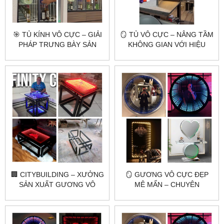
🎯 TỦ KÍNH VÔ CỰC – GIẢI
🪞 TỦ VÔ CỰC – NÂNG TẦM
PHÁP TRƯNG BÀY SẢN
KHÔNG GIAN VỚI HIỆU
PHẨM ĐỘC ĐÁO VÀ ĐẲNG
ỨNG ÁNH SÁNG 3D ĐỘC
CẤP
ĐÁO
🏢 CITYBUILDING – XƯỞNG
🪞 GƯƠNG VÔ CỰC ĐẸP
SẢN XUẤT GƯƠNG VÔ
MÊ MẨN – CHUYÊN
CỰC THEO YÊU CẦU
GƯƠNG TOÀN THÂN,
GƯƠNG TRANG ĐIỂM,
GƯƠNG NHÀ TẮM