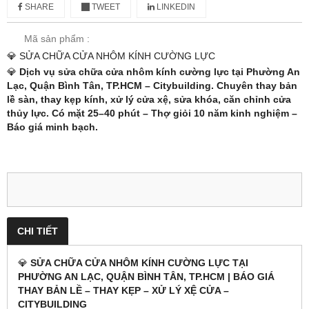
SHARE
TWEET
LINKEDIN
Mã sản phẩm :
💎 SỬA CHỮA CỬA NHÔM KÍNH CƯỜNG LỰC
💎
Dịch vụ sửa chữa cửa nhôm kính cường lực tại Phường An
Lạc, Quận Bình Tân, TP.HCM – Citybuilding. Chuyên thay bản
lề sàn, thay kẹp kính, xử lý cửa xệ, sửa khóa, căn chỉnh cửa
thủy lực. Có mặt 25–40 phút – Thợ giỏi 10 năm kinh nghiệm –
Báo giá minh bạch.
CHI TIẾT
💎
SỬA CHỮA CỬA NHÔM KÍNH CƯỜNG LỰC TẠI
PHƯỜNG AN LẠC, QUẬN BÌNH TÂN, TP.HCM | BÁO GIÁ
THAY BẢN LỀ – THAY KẸP – XỬ LÝ XỆ CỬA –
CITYBUILDING