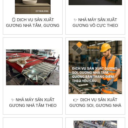
🪞 DỊCH VỤ SẢN XUẤT
✨ NHÀ MÁY SẢN XUẤT
GƯƠNG NHÀ TẮM, GƯƠNG
GƯƠNG VÔ CỰC THEO
BÀN TRANG ĐIỂM, GƯƠNG
YÊU CẦU TẠI HÀ NỘI &
SOI TOÀN THÂN THEO YÊU
TPHCM – CITYBUILDING
CẦU – HÀ NỘI & TPHCM |
CITYBUILDING
✨ NHÀ MÁY SẢN XUẤT
👉 DỊCH VỤ SẢN XUẤT
GƯƠNG NHÀ TẮM THEO
GƯƠNG SOI, GƯƠNG NHÀ
YÊU CẦU TẠI HÀ NỘI &
TẮM, GƯƠNG BÀN TRANG
TPHCM – CITYBUILDING
ĐIỂM THEO YÊU CẦU –
CITYBUILDING