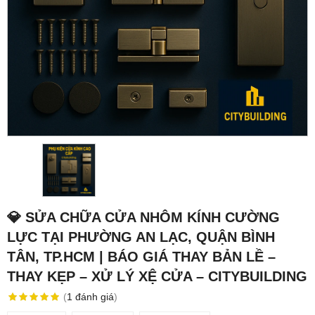
💎 SỬA CHỮA CỬA NHÔM KÍNH CƯỜNG
LỰC TẠI PHƯỜNG AN LẠC, QUẬN BÌNH
TÂN, TP.HCM | BÁO GIÁ THAY BẢN LỀ –
THAY KẸP – XỬ LÝ XỆ CỬA – CITYBUILDING
(
1
đánh giá
)