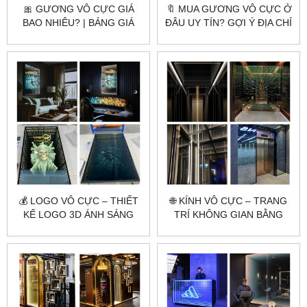
🎀 GƯƠNG VÔ CỰC GIÁ
🔖 MUA GƯƠNG VÔ CỰC Ở
BAO NHIÊU? | BẢNG GIÁ
ĐÂU UY TÍN? GỢI Ý ĐỊA CHỈ
MỚI NHẤT 2025 TỪ
LÀM THEO YÊU CẦU GIÁ
CITYBUILDING
GỐC
💰 LOGO VÔ CỰC – THIẾT
🌐 KÍNH VÔ CỰC – TRANG
KẾ LOGO 3D ÁNH SÁNG
TRÍ KHÔNG GIAN BẰNG
ĐỘC LẠ, THU HÚT MỌI ÁNH
HIỆU SÁNG ĐỘC ĐÁO
NHÌN