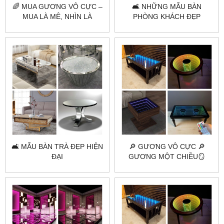
🌈 MUA GƯƠNG VÔ CỰC –
🛋️ NHỮNG MẪU BÀN
MUA LÀ MÊ, NHÌN LÀ
PHÒNG KHÁCH ĐẸP
PHÊ 🌈
🛋️ MẪU BÀN TRÀ ĐẸP HIỆN
🔎 GƯƠNG VÔ CỰC 🔎
ĐẠI
GƯƠNG MỘT CHIỀU🪞
GƯƠNG 2 CHIỀU LÀ GÌ?