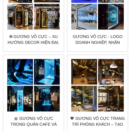
🌐 GƯƠNG VÔ CỰC – XU
GƯƠNG VÔ CỰC - LOGO
HƯỚNG DECOR HIỆN ĐẠI,
DOANH NGHIỆP, NHẬN
ĐỘC LẠ VÀ ẢO DIỆU
DIỆN THƯƠNG HIỆU ĐỈNH
CAO
🎀 GƯƠNG VÔ CỰC
💖 GƯƠNG VÔ CỰC TRANG
TRONG QUÁN CAFE VÀ
TRÍ PHÒNG KHÁCH – TẠO
NHÀ HÀNG | CHECK-IN
ĐIỂM NHẤN ĐỘC ĐÁO