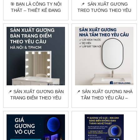
🎯 BẠN LÀ CÔNG TY NỘI
📌 SẢN XUẤT GƯƠNG
THẤT – THIẾT KẾ ĐANG
TREO TƯỜNG THEO YÊU
CẦN TÌM ĐỐI TÁC SẢN
CẦU HÀ NỘI, HCM |
XUẤT GƯƠNG THEO YÊU
CITYBUILDING
CẦU?
📌 SẢN XUẤT GƯƠNG BÀN
📌 SẢN XUẤT GƯƠNG NHÀ
TRANG ĐIỂM THEO YÊU
TẮM THEO YÊU CẦU –
CẦU HÀ NỘI, TPHCM |
CITYBUILDING | CẮT KÍCH
CITYBUILDING
THƯỚC – MẪU MÃ ĐA
DẠNG