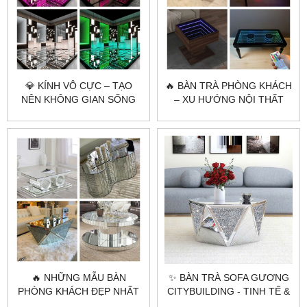
💎 KÍNH VÔ CỰC – TẠO
🔥 BÀN TRÀ PHÒNG KHÁCH
NÊN KHÔNG GIAN SỐNG
– XU HƯỚNG NỘI THẤT
HIỆN ĐẠI VÀ SANG TRỌNG
SANG TRỌNG 2025
🌟
🔥 NHỮNG MẪU BÀN
✨ BÀN TRÀ SOFA GƯƠNG
PHÒNG KHÁCH ĐẸP NHẤT
CITYBUILDING - TINH TẾ &
CỦA CITYBUILDING 2025
ĐẲNG CẤP ✨