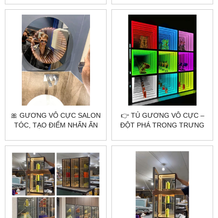
CỰC ĐỈNH
🎀 GƯƠNG VÔ CỰC SALON
👉 TỦ GƯƠNG VÔ CỰC –
TÓC, TẠO ĐIỂM NHẤN ẤN
ĐỘT PHÁ TRONG TRƯNG
TƯỢNG CHO KHÔNG GIAN
BÀY VÀ NỘI THẤT HIỆN ĐẠI