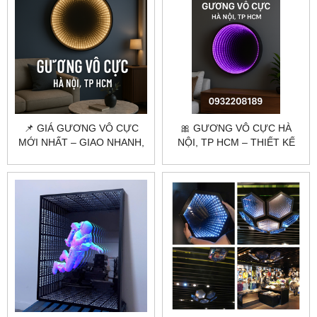
📌 GIÁ GƯƠNG VÔ CỰC
🎀 GƯƠNG VÔ CỰC HÀ
MỚI NHẤT – GIAO NHANH,
NỘI, TP HCM – THIẾT KẾ
SẢN XUẤT THEO YÊU CẦU
THEO YÊU CẦU, GIAO TẬN
NƠI