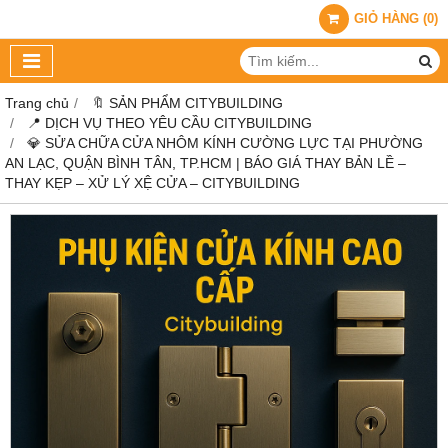
GIỎ HÀNG
(
0
)
Trang chủ
🔖 SẢN PHẨM CITYBUILDING
📍 DỊCH VỤ THEO YÊU CẦU CITYBUILDING
💎 SỬA CHỮA CỬA NHÔM KÍNH CƯỜNG LỰC TẠI PHƯỜNG
AN LẠC, QUẬN BÌNH TÂN, TP.HCM | BÁO GIÁ THAY BẢN LỀ –
THAY KẸP – XỬ LÝ XỆ CỬA – CITYBUILDING