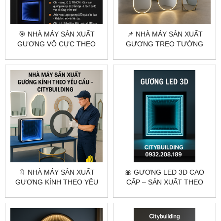
🎯 NHÀ MÁY SẢN XUẤT
📌 NHÀ MÁY SẢN XUẤT
GƯƠNG VÔ CỰC THEO
GƯƠNG TREO TƯỜNG
YÊU CẦU | CITYBUILDING
THEO YÊU CẦU – THIẾT KẾ
GIÁ XƯỞNG
RIÊNG, GIÁ TỐT
🔖 NHÀ MÁY SẢN XUẤT
🎀 GƯƠNG LED 3D CAO
GƯƠNG KÍNH THEO YÊU
CẤP – SẢN XUẤT THEO
CẦU – CẮT GIA CÔNG
YÊU CẦU | CITYBUILDING
CHUYÊN NGHIỆP