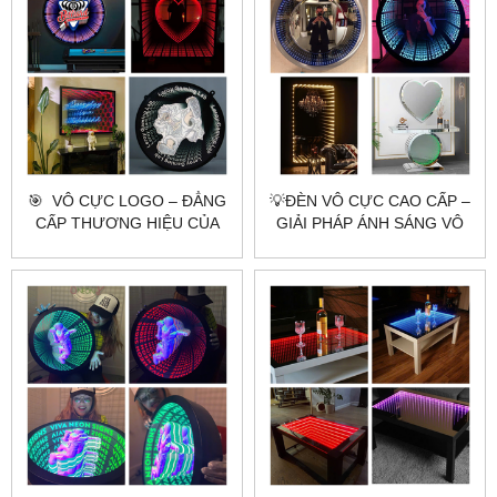
🎯 ​​​​​​​ VÔ CỰC LOGO – ĐẲNG
💡ĐÈN VÔ CỰC CAO CẤP –
CẤP THƯƠNG HIỆU CỦA
GIẢI PHÁP ÁNH SÁNG VÔ
BẠN ✨
TẬN CHUẨN SẢN XUẤT
CITYBUILDING