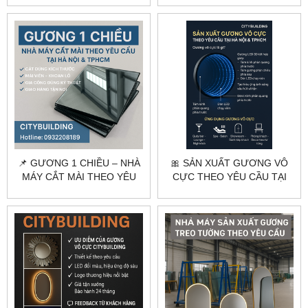
📌 GƯƠNG 1 CHIỀU – NHÀ
🎀 SẢN XUẤT GƯƠNG VÔ
MÁY CẮT MÀI THEO YÊU
CỰC THEO YÊU CẦU TẠI
CẦU TẠI HÀ NỘI & TPHCM
HÀ NỘI & TPHCM |
CITYBUILDING