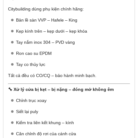
Citybuilding dùng phụ kiện chính hãng:
Bản lề sàn VVP – Hafele – King
Kẹp kính trên – kẹp dưới – kẹp khóa
Tay nắm inox 304 – PVD vàng
Ron cao su EPDM
Tay co thủy lực
Tất cả đều có CO/CQ – bảo hành minh bạch.
🔧 Xử lý cửa bị kẹt – bị nặng – đóng mở không êm
Chỉnh trục xoay
Siết lại puly
Kiểm tra liên kết khung – kính
Căn chỉnh độ rơi của cánh cửa