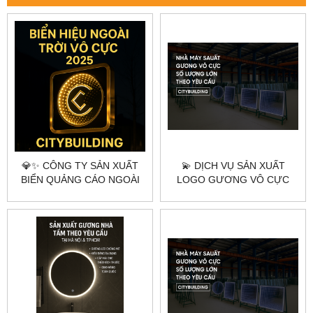
💎✨ CÔNG TY SẢN XUẤT
💫 DỊCH VỤ SẢN XUẤT
BIỂN QUẢNG CÁO NGOÀI
LOGO GƯƠNG VÔ CỰC
TRỜI VÔ CỰC THEO YÊU
THEO YÊU CẦU TẠI HÀ NỘI
CẦU – CITYBUILDING ✨💎
& TPHCM – CITYBUILDING