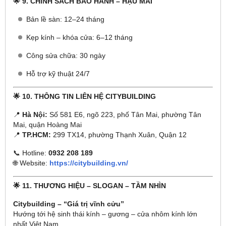
🌟 9. CHÍNH SÁCH BẢO HÀNH – HẬU MÃI
Bản lề sàn: 12–24 tháng
Kẹp kính – khóa cửa: 6–12 tháng
Công sửa chữa: 30 ngày
Hỗ trợ kỹ thuật 24/7
🌟 10. THÔNG TIN LIÊN HỆ CITYBUILDING
📍
Hà Nội:
Số 581 E6, ngõ 223, phố Tân Mai, phường Tân
Mai, quận Hoàng Mai
📍
TP.HCM:
299 TX14, phường Thạnh Xuân, Quận 12
📞 Hotline:
0932 208 189
🌐 Website:
https://citybuilding.vn/
🌟 11. THƯƠNG HIỆU – SLOGAN – TẦM NHÌN
Citybuilding – “Giá trị vĩnh cửu”
Hướng tới hệ sinh thái kính – gương – cửa nhôm kính lớn
nhất Việt Nam.