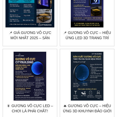
📌 GIÁ GƯƠNG VÔ CỰC
📌 GƯƠNG VÔ CỰC – HIỆU
MỚI NHẤT 2025 – SẢN
ỨNG LED 3D TRANG TRÍ
XUẤT THEO YÊU CẦU |
ĐẲNG CẤP | CITYBUILDING
CITYBUILDING
🎇 GƯƠNG VÔ CỰC LED –
🔥 GƯƠNG VÔ CỰC – HIỆU
CHƠI LÀ PHẢI CHẤT!
ỨNG 3D KHUYNH ĐẢO GIỚI
NỘI THẤT HIỆN ĐẠI!