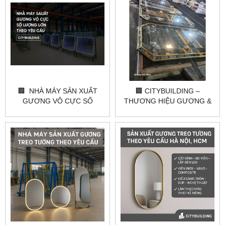
🏢 NHÀ MÁY SẢN XUẤT
🏢 CITYBUILDING –
GƯƠNG VÔ CỰC SỐ
THƯƠNG HIỆU GƯƠNG &
LƯỢNG LỚN THEO YÊU
KÍNH HÀNG ĐẦU VIỆT NAM
CẦU – CITYBUILDING
🏢