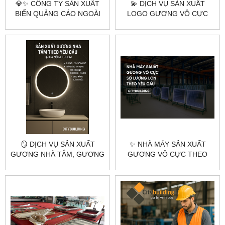
💎✨ CÔNG TY SẢN XUẤT
💫 DỊCH VỤ SẢN XUẤT
BIỂN QUẢNG CÁO NGOÀI
LOGO GƯƠNG VÔ CỰC
TRỜI VÔ CỰC THEO YÊU
THEO YÊU CẦU TẠI HÀ NỘI
CẦU – CITYBUILDING ✨💎
& TPHCM – CITYBUILDING
🪞 DỊCH VỤ SẢN XUẤT
✨ NHÀ MÁY SẢN XUẤT
GƯƠNG NHÀ TẮM, GƯƠNG
GƯƠNG VÔ CỰC THEO
BÀN TRANG ĐIỂM, GƯƠNG
YÊU CẦU TẠI HÀ NỘI &
SOI TOÀN THÂN THEO YÊU
TPHCM – CITYBUILDING
CẦU – HÀ NỘI & TPHCM |
CITYBUILDING