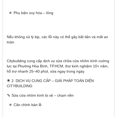
Phụ kiện oxy hóa – lỏng
Nếu không xử lý kịp, các lỗi này có thể gây bất tiện và mất an
toàn.
Citybuilding cung cấp dịch vụ sửa chữa cửa nhôm kính cường
lực tại Phường Hòa Bình, TP.HCM, thợ kinh nghiệm 10+ năm,
hỗ trợ nhanh 25–40 phút, sửa ngay trong ngày.
🌟 2. DỊCH VỤ CUNG CẤP – GIẢI PHÁP TOÀN DIỆN
CITYBUILDING
🔧 Sửa cửa nhôm kính bị xệ – chạm nền
Căn chỉnh bản lề