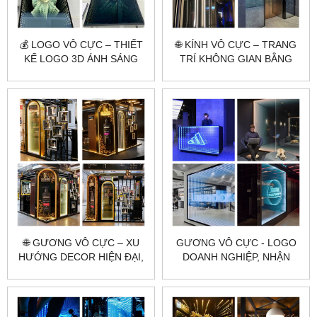
💰 LOGO VÔ CỰC – THIẾT
🌐 KÍNH VÔ CỰC – TRANG
KẾ LOGO 3D ÁNH SÁNG
TRÍ KHÔNG GIAN BẰNG
ĐỘC LẠ, THU HÚT MỌI ÁNH
HIỆU SÁNG ĐỘC ĐÁO
NHÌN
🌐 GƯƠNG VÔ CỰC – XU
GƯƠNG VÔ CỰC - LOGO
HƯỚNG DECOR HIỆN ĐẠI,
DOANH NGHIỆP, NHẬN
ĐỘC LẠ VÀ ẢO DIỆU
DIỆN THƯƠNG HIỆU ĐỈNH
CAO