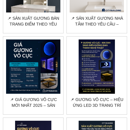
📌 SẢN XUẤT GƯƠNG BÀN
📌 SẢN XUẤT GƯƠNG NHÀ
TRANG ĐIỂM THEO YÊU
TẮM THEO YÊU CẦU –
CẦU HÀ NỘI, TPHCM |
CITYBUILDING | CẮT KÍCH
CITYBUILDING
THƯỚC – MẪU MÃ ĐA
DẠNG
📌 GIÁ GƯƠNG VÔ CỰC
📌 GƯƠNG VÔ CỰC – HIỆU
MỚI NHẤT 2025 – SẢN
ỨNG LED 3D TRANG TRÍ
XUẤT THEO YÊU CẦU |
ĐẲNG CẤP | CITYBUILDING
CITYBUILDING