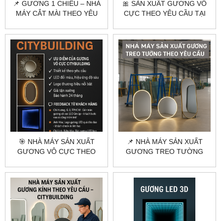
📌 GƯƠNG 1 CHIỀU – NHÀ
🎀 SẢN XUẤT GƯƠNG VÔ
MÁY CẮT MÀI THEO YÊU
CỰC THEO YÊU CẦU TẠI
CẦU TẠI HÀ NỘI & TPHCM
HÀ NỘI & TPHCM |
CITYBUILDING
🎯 NHÀ MÁY SẢN XUẤT
📌 NHÀ MÁY SẢN XUẤT
GƯƠNG VÔ CỰC THEO
GƯƠNG TREO TƯỜNG
YÊU CẦU | CITYBUILDING
THEO YÊU CẦU – THIẾT KẾ
GIÁ XƯỞNG
RIÊNG, GIÁ TỐT