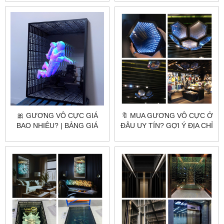
NƠI
🎀 GƯƠNG VÔ CỰC GIÁ
🔖 MUA GƯƠNG VÔ CỰC Ở
BAO NHIÊU? | BẢNG GIÁ
ĐÂU UY TÍN? GỢI Ý ĐỊA CHỈ
MỚI NHẤT 2025 TỪ
LÀM THEO YÊU CẦU GIÁ
CITYBUILDING
GỐC