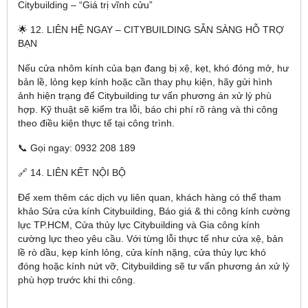
Citybuilding – “Giá trị vĩnh cửu”
🌟 12. LIÊN HỆ NGAY – CITYBUILDING SẴN SÀNG HỖ TRỢ
BẠN
Nếu cửa nhôm kính của bạn đang bị xệ, kẹt, khó đóng mở, hư
bản lề, lỏng kẹp kính hoặc cần thay phụ kiện, hãy gửi hình
ảnh hiện trạng để Citybuilding tư vấn phương án xử lý phù
hợp. Kỹ thuật sẽ kiểm tra lỗi, báo chi phí rõ ràng và thi công
theo điều kiện thực tế tại công trình.
📞 Gọi ngay: 0932 208 189
🔗 14. LIÊN KẾT NỘI BỘ
Để xem thêm các dịch vụ liên quan, khách hàng có thể tham
khảo Sửa cửa kính Citybuilding, Báo giá & thi công kính cường
lực TP.HCM, Cửa thủy lực Citybuilding và Gia công kính
cường lực theo yêu cầu. Với từng lỗi thực tế như cửa xệ, bản
lề rò dầu, kẹp kính lỏng, cửa kính nặng, cửa thủy lực khó
đóng hoặc kính nứt vỡ, Citybuilding sẽ tư vấn phương án xử lý
phù hợp trước khi thi công.