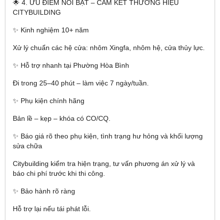
🌟 4. ƯU ĐIỂM NỔI BẬT – CAM KẾT THƯƠNG HIỆU
CITYBUILDING
✨ Kinh nghiệm 10+ năm
Xử lý chuẩn các hệ cửa: nhôm Xingfa, nhôm hệ, cửa thủy lực.
✨ Hỗ trợ nhanh tại Phường Hòa Bình
Đi trong 25–40 phút – làm việc 7 ngày/tuần.
✨ Phụ kiện chính hãng
Bản lề – kẹp – khóa có CO/CQ.
✨ Báo giá rõ theo phụ kiện, tình trạng hư hỏng và khối lượng
sửa chữa
Citybuilding kiểm tra hiện trạng, tư vấn phương án xử lý và
báo chi phí trước khi thi công.
✨ Bảo hành rõ ràng
Hỗ trợ lại nếu tái phát lỗi.