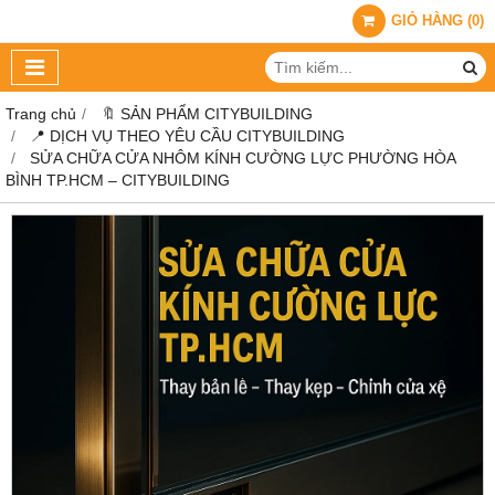
GIỎ HÀNG
(
0
)
Trang chủ
🔖 SẢN PHẨM CITYBUILDING
📍 DỊCH VỤ THEO YÊU CẦU CITYBUILDING
SỬA CHỮA CỬA NHÔM KÍNH CƯỜNG LỰC PHƯỜNG HÒA
BÌNH TP.HCM – CITYBUILDING