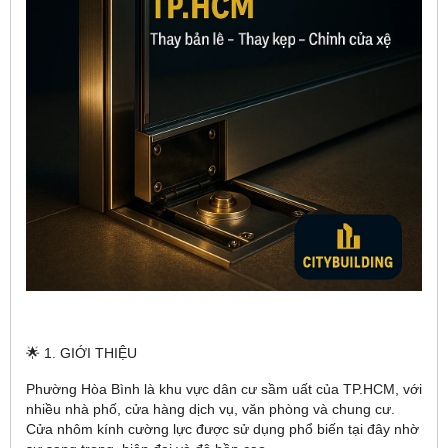
🌟 1. GIỚI THIỆU
Phường Hòa Bình là khu vực dân cư sầm uất của TP.HCM, với
nhiều nhà phố, cửa hàng dịch vụ, văn phòng và chung cư.
Cửa nhôm kính cường lực được sử dụng phổ biến tại đây nhờ