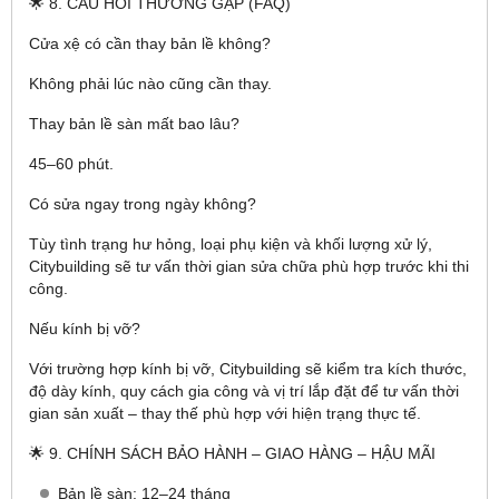
🌟 8. CÂU HỎI THƯỜNG GẶP (FAQ)
Cửa xệ có cần thay bản lề không?
Không phải lúc nào cũng cần thay.
Thay bản lề sàn mất bao lâu?
45–60 phút.
Có sửa ngay trong ngày không?
Tùy tình trạng hư hỏng, loại phụ kiện và khối lượng xử lý,
Citybuilding sẽ tư vấn thời gian sửa chữa phù hợp trước khi thi
công.
Nếu kính bị vỡ?
Với trường hợp kính bị vỡ, Citybuilding sẽ kiểm tra kích thước,
độ dày kính, quy cách gia công và vị trí lắp đặt để tư vấn thời
gian sản xuất – thay thế phù hợp với hiện trạng thực tế.
🌟 9. CHÍNH SÁCH BẢO HÀNH – GIAO HÀNG – HẬU MÃI
Bản lề sàn: 12–24 tháng