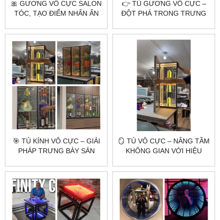
🎀 GƯƠNG VÔ CỰC SALON
👉 TỦ GƯƠNG VÔ CỰC –
TÓC, TẠO ĐIỂM NHẤN ẤN
ĐỘT PHÁ TRONG TRƯNG
TƯỢNG CHO KHÔNG GIAN
BÀY VÀ NỘI THẤT HIỆN ĐẠI
🎯 TỦ KÍNH VÔ CỰC – GIẢI
🪞 TỦ VÔ CỰC – NÂNG TẦM
PHÁP TRƯNG BÀY SẢN
KHÔNG GIAN VỚI HIỆU
PHẨM ĐỘC ĐÁO VÀ ĐẲNG
ỨNG ÁNH SÁNG 3D ĐỘC
CẤP
ĐÁO