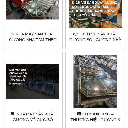
✨ NHÀ MÁY SẢN XUẤT
👉 DỊCH VỤ SẢN XUẤT
GƯƠNG NHÀ TẮM THEO
GƯƠNG SOI, GƯƠNG NHÀ
YÊU CẦU TẠI HÀ NỘI &
TẮM, GƯƠNG BÀN TRANG
TPHCM – CITYBUILDING
ĐIỂM THEO YÊU CẦU –
CITYBUILDING
🏢 NHÀ MÁY SẢN XUẤT
🏢 CITYBUILDING –
GƯƠNG VÔ CỰC SỐ
THƯƠNG HIỆU GƯƠNG &
LƯỢNG LỚN THEO YÊU
KÍNH HÀNG ĐẦU VIỆT NAM