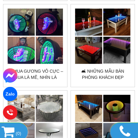
CITYBUILDING
🌈 MUA GƯƠNG VÔ CỰC –
🛋️ NHỮNG MẪU BÀN
MUA LÀ MÊ, NHÌN LÀ
PHÒNG KHÁCH ĐẸP
PHÊ 🌈
Zalo
(
0
)