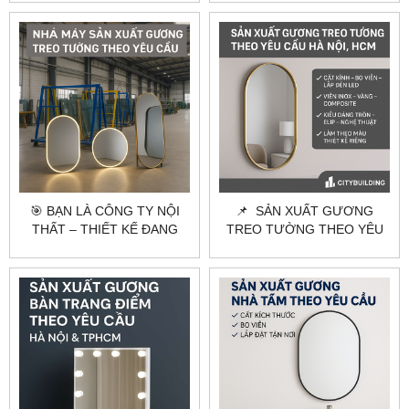
CẦU – CITYBUILDING
🏢
🎯 BẠN LÀ CÔNG TY NỘI
📌 SẢN XUẤT GƯƠNG
THẤT – THIẾT KẾ ĐANG
TREO TƯỜNG THEO YÊU
CẦN TÌM ĐỐI TÁC SẢN
CẦU HÀ NỘI, HCM |
XUẤT GƯƠNG THEO YÊU
CITYBUILDING
CẦU?