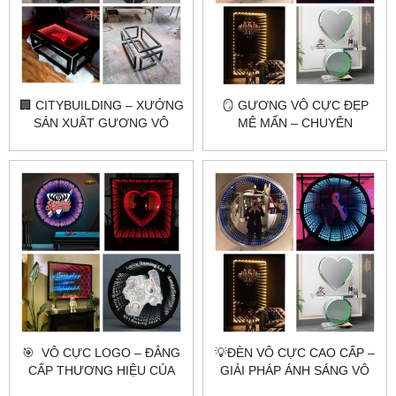
🏢 CITYBUILDING – XƯỞNG
🪞 GƯƠNG VÔ CỰC ĐẸP
SẢN XUẤT GƯƠNG VÔ
MÊ MẨN – CHUYÊN
CỰC THEO YÊU CẦU
GƯƠNG TOÀN THÂN,
GƯƠNG TRANG ĐIỂM,
GƯƠNG NHÀ TẮM
🎯 ​​​​​​​ VÔ CỰC LOGO – ĐẲNG
💡ĐÈN VÔ CỰC CAO CẤP –
CẤP THƯƠNG HIỆU CỦA
GIẢI PHÁP ÁNH SÁNG VÔ
BẠN ✨
TẬN CHUẨN SẢN XUẤT