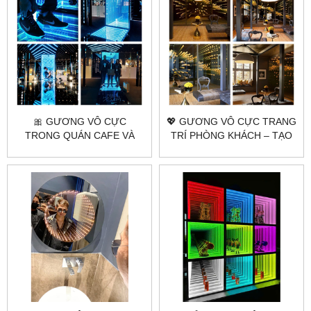
🎀 GƯƠNG VÔ CỰC
💖 GƯƠNG VÔ CỰC TRANG
TRONG QUÁN CAFE VÀ
TRÍ PHÒNG KHÁCH – TẠO
NHÀ HÀNG | CHECK-IN
ĐIỂM NHẤN ĐỘC ĐÁO
CỰC ĐỈNH