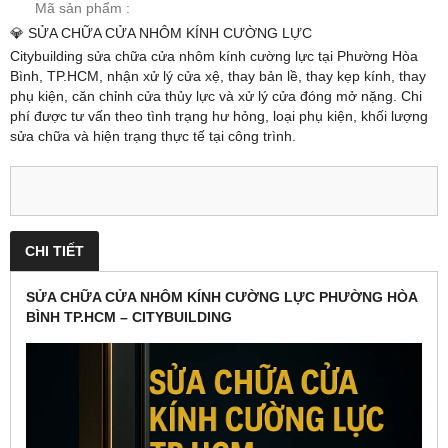
Mã sản phẩm :
💎 SỬA CHỮA CỬA NHÔM KÍNH CƯỜNG LỰC
Citybuilding sửa chữa cửa nhôm kính cường lực tại Phường Hòa
Bình, TP.HCM, nhận xử lý cửa xệ, thay bản lề, thay kẹp kính, thay
phụ kiện, căn chỉnh cửa thủy lực và xử lý cửa đóng mở nặng. Chi
phí được tư vấn theo tình trạng hư hỏng, loại phụ kiện, khối lượng
sửa chữa và hiện trạng thực tế tại công trình.
CHI TIẾT
SỬA CHỮA CỬA NHÔM KÍNH CƯỜNG LỰC PHƯỜNG HÒA
BÌNH TP.HCM – CITYBUILDING