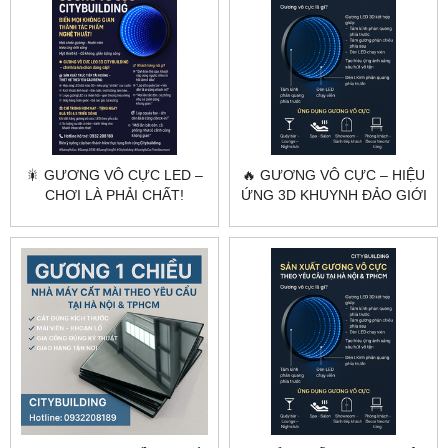
🎇 GƯƠNG VÔ CỰC LED –
🔥 GƯƠNG VÔ CỰC – HIỆU
CHƠI LÀ PHẢI CHẤT!
ỨNG 3D KHUYNH ĐẢO GIỚI
NỘI THẤT HIỆN ĐẠI!