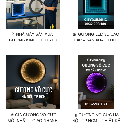
🔖 NHÀ MÁY SẢN XUẤT
🎀 GƯƠNG LED 3D CAO
GƯƠNG KÍNH THEO YÊU
CẤP – SẢN XUẤT THEO
CẦU – CẮT GIA CÔNG
YÊU CẦU | CITYBUILDING
CHUYÊN NGHIỆP
📌 GIÁ GƯƠNG VÔ CỰC
🎀 GƯƠNG VÔ CỰC HÀ
MỚI NHẤT – GIAO NHANH,
NỘI, TP HCM – THIẾT KẾ
SẢN XUẤT THEO YÊU CẦU
THEO YÊU CẦU, GIAO TẬN