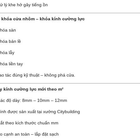
ử lý khe hở gây tiếng ồn
a khóa cửa nhôm – khóa kính cường lực
hóa sàn
hóa bản lề
hóa lẫy
hóa liền tay
ao tác đúng kỹ thuật – không phá cửa.
y kính cường lực mới theo m²
ác độ dày: 8mm – 10mm – 12mm
ính được sản xuất tại xưởng Citybuilding
ắt theo kích thước chuẩn mm
o cạnh an toàn – lắp đặt sạch