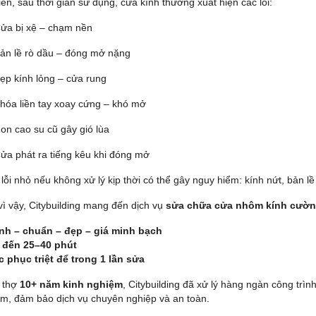
ên, sau thời gian sử dụng, cửa kính thường xuất hiện các lỗi:
ửa bị xệ – chạm nền
ản lề rò dầu – đóng mở nặng
ẹp kính lỏng – cửa rung
hóa liền tay xoay cứng – khó mở
on cao su cũ gây gió lùa
ửa phát ra tiếng kêu khi đóng mở
ỗi nhỏ nếu không xử lý kịp thời có thể gây nguy hiểm: kính nứt, bản lề 
vì vậy, Citybuilding mang đến dịch vụ
sửa chữa cửa nhôm kính cường
nh – chuẩn – đẹp – giá minh bạch
 đến 25–40 phút
 phục triệt để trong 1 lần sửa
i thợ
10+ năm kinh nghiệm
, Citybuilding đã xử lý hàng ngàn công tr
m, đảm bảo dịch vụ chuyên nghiệp và an toàn.