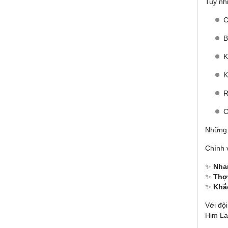
Tuy nhi
C
B
K
K
R
C
Những l
Chính 
✨
Nha
✨
Thợ
✨
Khắc
Với độ
Him La