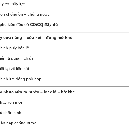
ay co thủy lực
on chống ồn – chống nước
 phụ kiện đều có
CO/CQ đầy đủ
.
lý cửa nặng – cửa kẹt – đóng mở khó
hỉnh puly bản lề
iểm tra giảm chấn
iết lại vít liên kết
hỉnh lực đóng phù hợp
c phục cửa rò nước – lọt gió – hở khe
hay ron mới
ù chân kính
ắn nẹp chống nước