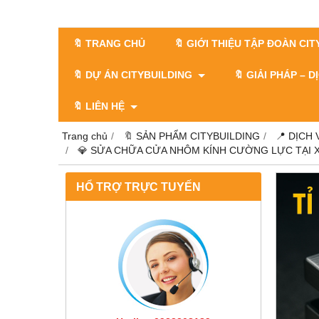
🔖 TRANG CHỦ
🔖 GIỚI THIỆU TẬP ĐOÀN CI
🔖 DỰ ÁN CITYBUILDING
🔖 GIẢI PHÁP – 
🔖 LIÊN HỆ
Trang chủ
🔖 SẢN PHẨM CITYBUILDING
📍 DỊCH
💎 SỬA CHỮA CỬA NHÔM KÍNH CƯỜNG LỰC TẠI XÃ 
HỔ TRỢ TRỰC TUYẾN