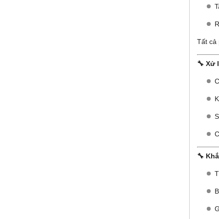
T
R
Tất cả
🔧 Xử 
C
K
S
C
🔧 Khắ
T
B
G