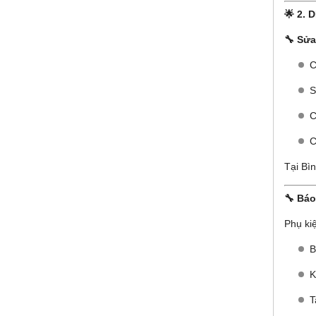
🌟 2.
🔧 Sửa
C
S
C
C
Tại Bì
🔧 Báo
Phụ ki
B
K
T