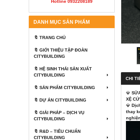
Hotline 0932208189
DANH MỤC SẢN PHẨM
🔖 TRANG CHỦ
🔖 GIỚI THIỆU TẬP ĐOÀN
CITYBUILDING
🔖 HỆ SINH THÁI SẢN XUẤT
CITYBUILDING
CHI TI
🔖 SẢN PHẨM CITYBUILDING
💎
SỬA
XỆ CỬ
🔖 DỰ ÁN CITYBUILDING
💎
Dịc
thay k
🔖 GIẢI PHÁP – DỊCH VỤ
nghiệ
CITYBUILDING
🔖​​​​​​​ R&D – TIÊU CHUẨN
CITYBUILDING