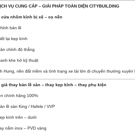
 DỊCH VỤ CUNG CẤP – GIẢI PHÁP TOÀN DIỆN CITYBUILDING
 cửa nhôm kính bị xệ – cọ nền
hỉnh bản lề
iết lại kẹp kính
ân chỉnh độ thẳng
anh khe hở kỹ thuật
nh Hưng, nền đất mềm và tình trạng xe tải lớn di chuyển thường xuyên k
 giá thay bản lề sàn – thay kẹp kính – thay phụ kiện
ện chính hãng 100%:
ản lề sàn King / Hafele / VVP
ẹp kính trên – dưới
ay nắm inox – PVD vàng