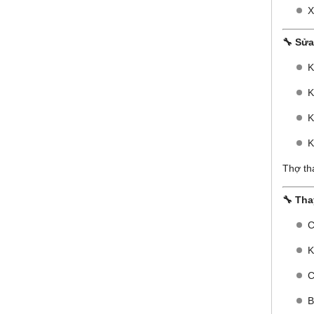
X
🔧 Sử
K
K
K
K
Thợ th
🔧 Tha
C
K
C
B