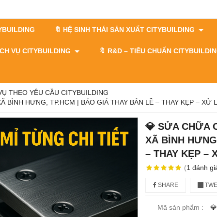
TYBUILDING
🔖 HỆ SINH THÁI SẢN XUẤT CITYBUILDING
DỊCH VỤ CITYBUILDING
🔖​​​​​​​ R&D – TIÊU CHUẨN CITYBUILD
 VỤ THEO YÊU CẦU CITYBUILDING
BÌNH HƯNG, TP.HCM | BÁO GIÁ THAY BẢN LỀ – THAY KẸP – XỬ L
💎 SỬA CHỮA 
XÃ BÌNH HƯNG,
– THAY KẸP – 
(
1
đánh gi
SHARE
TWE
Mã sản phẩm :
