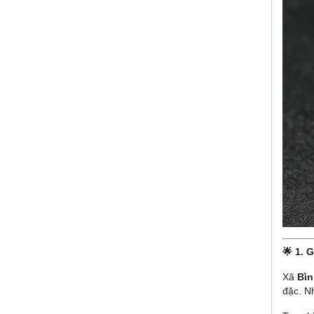
🌟 1.
Xã
Bì
đặc. N