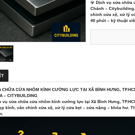
💎
Dịch vụ sửa chữa 
Chánh – Citybuilding.
chỉnh cửa xệ, xử lý 
40 phút – kỹ thuật vi
ẾT
 CHỮA CỬA NHÔM KÍNH CƯỜNG LỰC TẠI XÃ BÌNH HƯNG, TP.HCM 
A – CITYBUILDING
h vụ sửa chữa cửa nhôm kính cường lực tại Xã Bình Hưng, TP.HCM 
ẹp kính, căn chỉnh cửa xệ, xử lý cửa kẹt – cửa nặng – khóa hư. T
m.