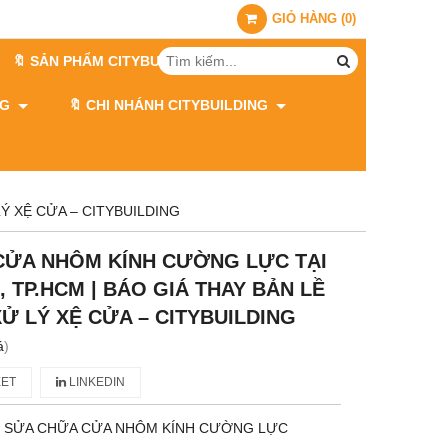
GIỎ HÀNG
(
0
)
🔖 SẢN PHẨM CITYBUILDING
ING
🔖 CHI NHÁNH CITYBUILDING
Ý XỆ CỬA – CITYBUILDING
CỬA NHÔM KÍNH CƯỜNG LỰC TẠI
 TP.HCM | BÁO GIÁ THAY BẢN LỀ
XỬ LÝ XỆ CỬA – CITYBUILDING
á
)
ET
LINKEDIN
 SỬA CHỮA CỬA NHÔM KÍNH CƯỜNG LỰC