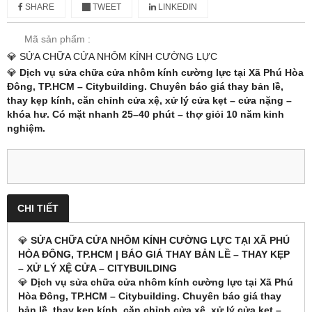
SHARE
TWEET
LINKEDIN
Mã sản phẩm :
💎 SỬA CHỮA CỬA NHÔM KÍNH CƯỜNG LỰC
💎
Dịch vụ sửa chữa cửa nhôm kính cường lực tại Xã Phú Hòa
Đông, TP.HCM – Citybuilding. Chuyên báo giá thay bản lề,
thay kẹp kính, căn chỉnh cửa xệ, xử lý cửa kẹt – cửa nặng –
khóa hư. Có mặt nhanh 25–40 phút – thợ giỏi 10 năm kinh
nghiệm.
CHI TIẾT
💎
SỬA CHỮA CỬA NHÔM KÍNH CƯỜNG LỰC TẠI XÃ PHÚ
HÒA ĐÔNG, TP.HCM | BÁO GIÁ THAY BẢN LỀ – THAY KẸP
– XỬ LÝ XỆ CỬA – CITYBUILDING
💎
Dịch vụ sửa chữa cửa nhôm kính cường lực tại Xã Phú
Hòa Đông, TP.HCM – Citybuilding. Chuyên báo giá thay
bản lề, thay kẹp kính, căn chỉnh cửa xệ, xử lý cửa kẹt –