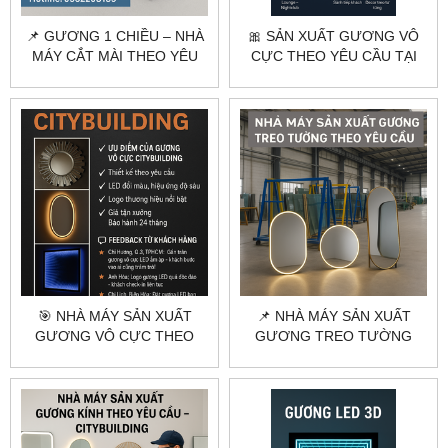
📌 GƯƠNG 1 CHIỀU – NHÀ
🎀 SẢN XUẤT GƯƠNG VÔ
MÁY CẮT MÀI THEO YÊU
CỰC THEO YÊU CẦU TẠI
CẦU TẠI HÀ NỘI & TPHCM
HÀ NỘI & TPHCM |
CITYBUILDING
🎯 NHÀ MÁY SẢN XUẤT
📌 NHÀ MÁY SẢN XUẤT
GƯƠNG VÔ CỰC THEO
GƯƠNG TREO TƯỜNG
YÊU CẦU | CITYBUILDING
THEO YÊU CẦU – THIẾT KẾ
GIÁ XƯỞNG
RIÊNG, GIÁ TỐT