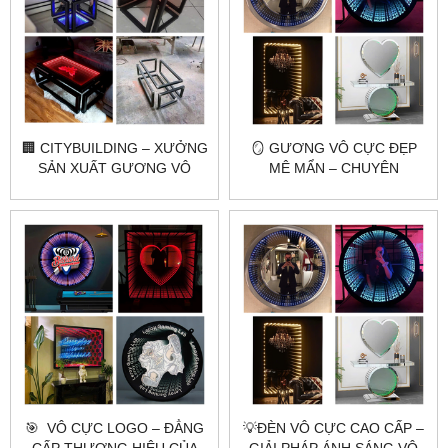
🏢 CITYBUILDING – XƯỞNG
🪞 GƯƠNG VÔ CỰC ĐẸP
SẢN XUẤT GƯƠNG VÔ
MÊ MẨN – CHUYÊN
CỰC THEO YÊU CẦU
GƯƠNG TOÀN THÂN,
GƯƠNG TRANG ĐIỂM,
GƯƠNG NHÀ TẮM
🎯 ​​​​​​​ VÔ CỰC LOGO – ĐẲNG
💡ĐÈN VÔ CỰC CAO CẤP –