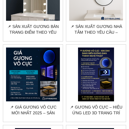
📌 SẢN XUẤT GƯƠNG BÀN
📌 SẢN XUẤT GƯƠNG NHÀ
TRANG ĐIỂM THEO YÊU
TẮM THEO YÊU CẦU –
CẦU HÀ NỘI, TPHCM |
CITYBUILDING | CẮT KÍCH
CITYBUILDING
THƯỚC – MẪU MÃ ĐA
DẠNG
📌 GIÁ GƯƠNG VÔ CỰC
📌 GƯƠNG VÔ CỰC – HIỆU
MỚI NHẤT 2025 – SẢN
ỨNG LED 3D TRANG TRÍ
XUẤT THEO YÊU CẦU |
ĐẲNG CẤP | CITYBUILDING
CITYBUILDING