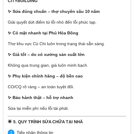
CITYBUILDING
✨ Sửa đúng chuẩn – thợ chuyên sâu 10 năm
Giải quyết dứt điểm từ lỗi nhỏ đến lỗi phức tạp.
✨ Có mặt nhanh tại Phú Hòa Đông
Thợ khu vực Củ Chi luôn trong trạng thái sẵn sàng.
✨ Giá tốt – do có xưởng sản xuất lớn
Không qua trung gian, giá luôn minh bạch.
✨ Phụ kiện chính hãng – độ bền cao
CO/CQ rõ ràng – an toàn tuyệt đối.
✨ Bảo hành thật – hỗ trợ nhanh
Sửa lại miễn phí nếu lỗi tái phát.
🌟 5. QUY TRÌNH SỬA CHỮA TẠI NHÀ
Tiếp nhận thông tin