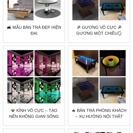
🛋️ MẪU BÀN TRÀ ĐẸP HIỆN
🔎 GƯƠNG VÔ CỰC 🔎
ĐẠI
GƯƠNG MỘT CHIỀU🪞
GƯƠNG 2 CHIỀU LÀ GÌ?
💎 KÍNH VÔ CỰC – TẠO
🔥 BÀN TRÀ PHÒNG KHÁCH
NÊN KHÔNG GIAN SỐNG
– XU HƯỚNG NỘI THẤT
HIỆN ĐẠI VÀ SANG TRỌNG
SANG TRỌNG 2025
🌟