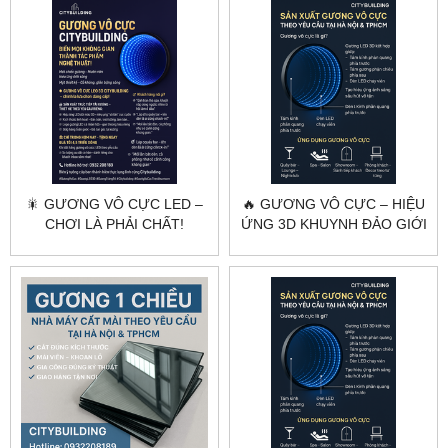
🎇 GƯƠNG VÔ CỰC LED –
🔥 GƯƠNG VÔ CỰC – HIỆU
CHƠI LÀ PHẢI CHẤT!
ỨNG 3D KHUYNH ĐẢO GIỚI
NỘI THẤT HIỆN ĐẠI!