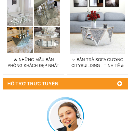
🔥 NHỮNG MẪU BÀN
✨ BÀN TRÀ SOFA GƯƠNG
PHÒNG KHÁCH ĐẸP NHẤT
CITYBUILDING - TINH TẾ &
CỦA CITYBUILDING 2025
ĐẲNG CẤP ✨
HỔ TRỢ TRỰC TUYẾN