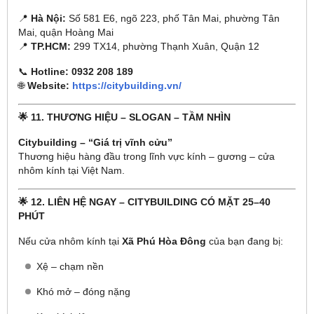
📍
Hà Nội:
Số 581 E6, ngõ 223, phố Tân Mai, phường Tân
Mai, quận Hoàng Mai
📍
TP.HCM:
299 TX14, phường Thạnh Xuân, Quận 12
📞
Hotline: 0932 208 189
🌐
Website:
https://citybuilding.vn/
🌟 11. THƯƠNG HIỆU – SLOGAN – TẦM NHÌN
Citybuilding – “Giá trị vĩnh cửu”
Thương hiệu hàng đầu trong lĩnh vực kính – gương – cửa
nhôm kính tại Việt Nam.
🌟 12. LIÊN HỆ NGAY – CITYBUILDING CÓ MẶT 25–40
PHÚT
Nếu cửa nhôm kính tại
Xã Phú Hòa Đông
của bạn đang bị:
Xệ – chạm nền
Khó mở – đóng nặng