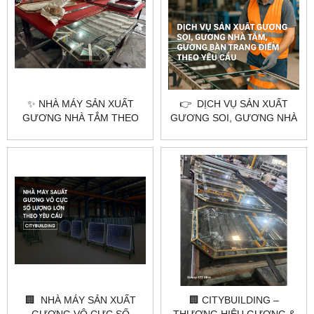
✨ NHÀ MÁY SẢN XUẤT
👉 DỊCH VỤ SẢN XUẤT
GƯƠNG NHÀ TẮM THEO
GƯƠNG SOI, GƯƠNG NHÀ
YÊU CẦU TẠI HÀ NỘI &
TẮM, GƯƠNG BÀN TRANG
TPHCM – CITYBUILDING
ĐIỂM THEO YÊU CẦU –
CITYBUILDING
🏢 NHÀ MÁY SẢN XUẤT
🏢 CITYBUILDING –