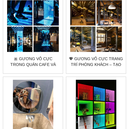
🎀 GƯƠNG VÔ CỰC
💖 GƯƠNG VÔ CỰC TRANG
TRONG QUÁN CAFE VÀ
TRÍ PHÒNG KHÁCH – TẠO
NHÀ HÀNG | CHECK-IN
ĐIỂM NHẤN ĐỘC ĐÁO
CỰC ĐỈNH