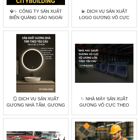
💎✨ CÔNG TY SẢN XUẤT
💫 DỊCH VỤ SẢN XUẤT
BIỂN QUẢNG CÁO NGOÀI
LOGO GƯƠNG VÔ CỰC
TRỜI VÔ CỰC THEO YÊU
THEO YÊU CẦU TẠI HÀ NỘI
CẦU – CITYBUILDING ✨💎
& TPHCM – CITYBUILDING
🪞 DỊCH VỤ SẢN XUẤT
✨ NHÀ MÁY SẢN XUẤT
GƯƠNG NHÀ TẮM, GƯƠNG
GƯƠNG VÔ CỰC THEO
BÀN TRANG ĐIỂM, GƯƠNG
YÊU CẦU TẠI HÀ NỘI &
SOI TOÀN THÂN THEO YÊU
TPHCM – CITYBUILDING
CẦU – HÀ NỘI & TPHCM |
CITYBUILDING