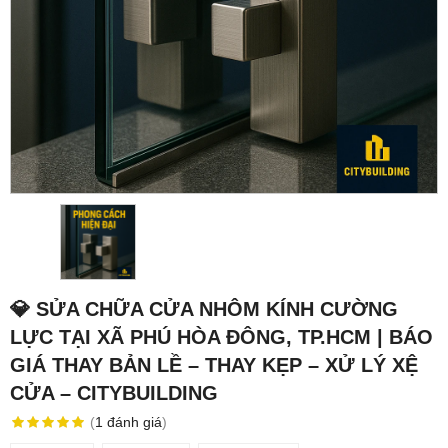
💎 SỬA CHỮA CỬA NHÔM KÍNH CƯỜNG
LỰC TẠI XÃ PHÚ HÒA ĐÔNG, TP.HCM | BÁO
GIÁ THAY BẢN LỀ – THAY KẸP – XỬ LÝ XỆ
CỬA – CITYBUILDING
(
1
đánh giá
)