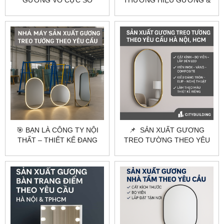
GƯƠNG VÔ CỰC SỐ
THƯƠNG HIỆU GƯƠNG &
LƯỢNG LỚN THEO YÊU
KÍNH HÀNG ĐẦU VIỆT NAM
CẦU – CITYBUILDING
🏢
🎯 BẠN LÀ CÔNG TY NỘI
📌 SẢN XUẤT GƯƠNG
THẤT – THIẾT KẾ ĐANG
TREO TƯỜNG THEO YÊU
CẦN TÌM ĐỐI TÁC SẢN
CẦU HÀ NỘI, HCM |
XUẤT GƯƠNG THEO YÊU
CITYBUILDING
CẦU?