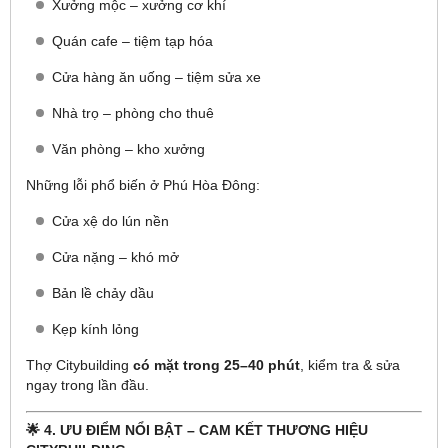
Xưởng mộc – xưởng cơ khí
Quán cafe – tiệm tạp hóa
Cửa hàng ăn uống – tiệm sửa xe
Nhà trọ – phòng cho thuê
Văn phòng – kho xưởng
Những lỗi phổ biến ở Phú Hòa Đông:
Cửa xệ do lún nền
Cửa nặng – khó mở
Bản lề chảy dầu
Kẹp kính lỏng
Thợ Citybuilding
có mặt trong 25–40 phút
, kiểm tra & sửa
ngay trong lần đầu.
🌟 4. ƯU ĐIỂM NỔI BẬT – CAM KẾT THƯƠNG HIỆU