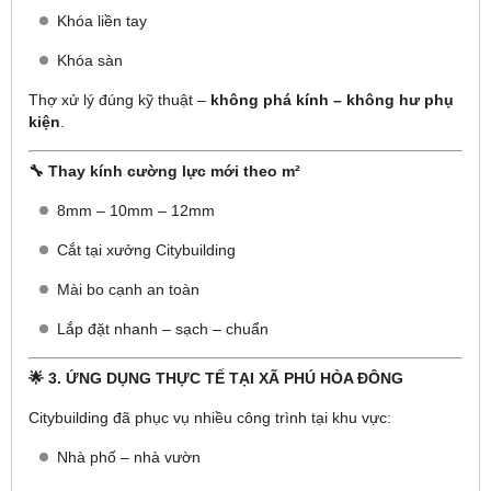
Khóa liền tay
Khóa sàn
Thợ xử lý đúng kỹ thuật –
không phá kính – không hư phụ
kiện
.
🔧 Thay kính cường lực mới theo m²
8mm – 10mm – 12mm
Cắt tại xưởng Citybuilding
Mài bo cạnh an toàn
Lắp đặt nhanh – sạch – chuẩn
🌟 3. ỨNG DỤNG THỰC TẾ TẠI XÃ PHÚ HÒA ĐÔNG
Citybuilding đã phục vụ nhiều công trình tại khu vực:
Nhà phố – nhà vườn