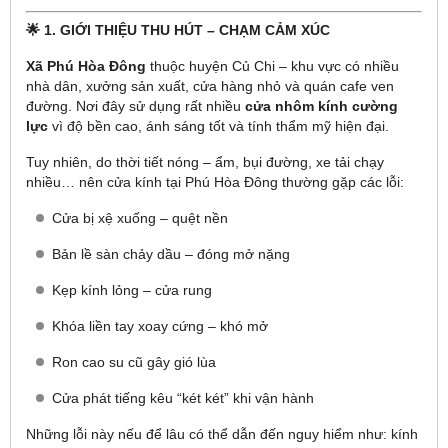
🌟 1. GIỚI THIỆU THU HÚT – CHẠM CẢM XÚC
Xã Phú Hòa Đông
thuộc huyện Củ Chi – khu vực có nhiều
nhà dân, xưởng sản xuất, cửa hàng nhỏ và quán cafe ven
đường. Nơi đây sử dụng rất nhiều
cửa nhôm kính cường
lực
vì độ bền cao, ánh sáng tốt và tính thẩm mỹ hiện đại.
Tuy nhiên, do thời tiết nóng – ẩm, bụi đường, xe tải chạy
nhiều… nên cửa kính tại Phú Hòa Đông thường gặp các lỗi:
Cửa bị xệ xuống – quệt nền
Bản lề sàn chảy dầu – đóng mở nặng
Kẹp kính lỏng – cửa rung
Khóa liền tay xoay cứng – khó mở
Ron cao su cũ gây gió lùa
Cửa phát tiếng kêu “két két” khi vận hành
Những lỗi này nếu để lâu có thể dẫn đến nguy hiểm như: kính