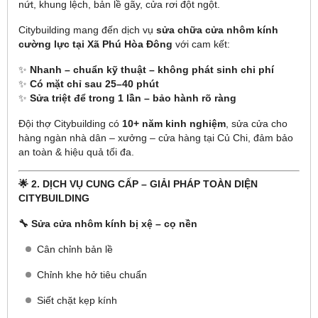
nứt, khung lệch, bản lề gãy, cửa rơi đột ngột.
Citybuilding mang đến dịch vụ
sửa chữa cửa nhôm kính
cường lực tại Xã Phú Hòa Đông
với cam kết:
✨
Nhanh – chuẩn kỹ thuật – không phát sinh chi phí
✨
Có mặt chỉ sau 25–40 phút
✨
Sửa triệt để trong 1 lần – bảo hành rõ ràng
Đội thợ Citybuilding có
10+ năm kinh nghiệm
, sửa cửa cho
hàng ngàn nhà dân – xưởng – cửa hàng tại Củ Chi, đảm bảo
an toàn & hiệu quả tối đa.
🌟 2. DỊCH VỤ CUNG CẤP – GIẢI PHÁP TOÀN DIỆN
CITYBUILDING
🔧 Sửa cửa nhôm kính bị xệ – cọ nền
Cân chỉnh bản lề
Chỉnh khe hở tiêu chuẩn
Siết chặt kẹp kính