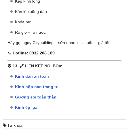
Kẹp kính lỏng
Bản lề xuống dầu
Khóa hư
Rò gió – rò nước
Hãy gọi ngay Citybuilding – sửa nhanh – chuẩn – giá tốt.
📞
Hotline: 0932 208 189
🌟 13. 🔗 LIÊN KẾT NỘI BỘư
Kính dán an toàn
Kính hộp nan trang trí
Gương soi toàn thân
Kính ép lụa
Từ khóa: