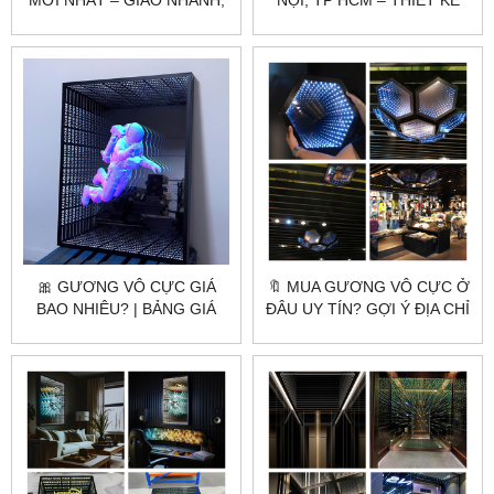
MỚI NHẤT – GIAO NHANH,
NỘI, TP HCM – THIẾT KẾ
SẢN XUẤT THEO YÊU CẦU
THEO YÊU CẦU, GIAO TẬN
NƠI
🎀 GƯƠNG VÔ CỰC GIÁ
🔖 MUA GƯƠNG VÔ CỰC Ở
BAO NHIÊU? | BẢNG GIÁ
ĐÂU UY TÍN? GỢI Ý ĐỊA CHỈ
MỚI NHẤT 2025 TỪ
LÀM THEO YÊU CẦU GIÁ
CITYBUILDING
GỐC