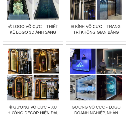
💰 LOGO VÔ CỰC – THIẾT
🌐 KÍNH VÔ CỰC – TRANG
KẾ LOGO 3D ÁNH SÁNG
TRÍ KHÔNG GIAN BẰNG
ĐỘC LẠ, THU HÚT MỌI ÁNH
HIỆU SÁNG ĐỘC ĐÁO
NHÌN
🌐 GƯƠNG VÔ CỰC – XU
GƯƠNG VÔ CỰC - LOGO
HƯỚNG DECOR HIỆN ĐẠI,
DOANH NGHIỆP, NHẬN
ĐỘC LẠ VÀ ẢO DIỆU
DIỆN THƯƠNG HIỆU ĐỈNH
CAO