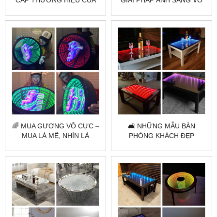
CẤP THƯƠNG HIỆU CỦA
GIẢI PHÁP ÁNH SÁNG VÔ
BẠN ✨
TẬN CHUẨN SẢN XUẤT
CITYBUILDING
🌈 MUA GƯƠNG VÔ CỰC –
🛋️ NHỮNG MẪU BÀN
MUA LÀ MÊ, NHÌN LÀ
PHÒNG KHÁCH ĐẸP
PHÊ 🌈