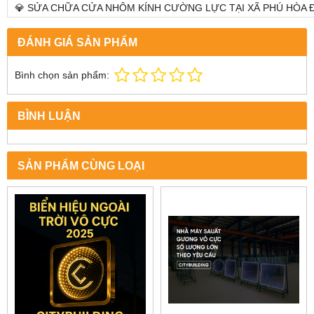
💎 SỬA CHỮA CỬA NHÔM KÍNH CƯỜNG LỰC TẠI XÃ PHÚ HÒA ĐÔ
ĐÁNH GIÁ SẢN PHẨM
Bình chọn sản phẩm:
BÌNH LUẬN
SẢN PHẨM CÙNG LOẠI