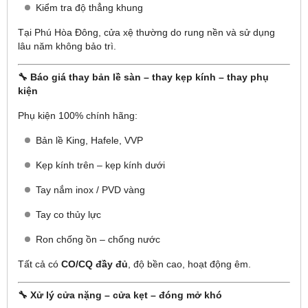
Kiểm tra độ thẳng khung
Tại Phú Hòa Đông, cửa xệ thường do rung nền và sử dụng
lâu năm không bảo trì.
🔧 Báo giá thay bản lề sàn – thay kẹp kính – thay phụ
kiện
Phụ kiện 100% chính hãng:
Bản lề King, Hafele, VVP
Kẹp kính trên – kẹp kính dưới
Tay nắm inox / PVD vàng
Tay co thủy lực
Ron chống ồn – chống nước
Tất cả có
CO/CQ đầy đủ
, độ bền cao, hoạt động êm.
🔧 Xử lý cửa nặng – cửa kẹt – đóng mở khó