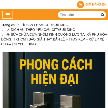
GIỎ HÀNG
(
0
)
Trang chủ
🔖 SẢN PHẨM CITYBUILDING
📍 DỊCH VỤ THEO YÊU CẦU CITYBUILDING
💎 SỬA CHỮA CỬA NHÔM KÍNH CƯỜNG LỰC TẠI XÃ PHÚ HÒA
ĐÔNG, TP.HCM | BÁO GIÁ THAY BẢN LỀ – THAY KẸP – XỬ LÝ XỆ
CỬA – CITYBUILDING