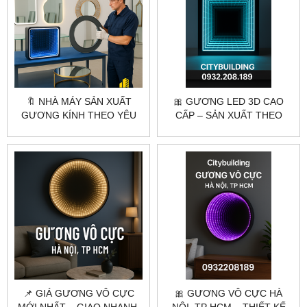
🔖 NHÀ MÁY SẢN XUẤT
🎀 GƯƠNG LED 3D CAO
GƯƠNG KÍNH THEO YÊU
CẤP – SẢN XUẤT THEO
CẦU – CẮT GIA CÔNG
YÊU CẦU | CITYBUILDING
CHUYÊN NGHIỆP
📌 GIÁ GƯƠNG VÔ CỰC
🎀 GƯƠNG VÔ CỰC HÀ