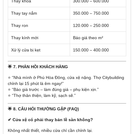
Thay khóa
300.000 – 600.000
Thay tay nắm
350.000 – 750.000
Thay ron
120.000 – 250.000
Thay kính mới
Báo giá theo m²
Xử lý cửa bị kẹt
150.000 – 400.000
🌟 7. PHẢN HỒI KHÁCH HÀNG
⭐ “Nhà mình ở Phú Hòa Đông, cửa xệ nặng. Thợ Citybuilding
chỉnh lại 15 phút là êm ngay!”
⭐ “Báo giá trước – làm đúng giá – phụ kiện xịn.”
⭐ “Thợ thân thiện, làm kỹ, sạch sẽ.”
🌟 8. CÂU HỎI THƯỜNG GẶP (FAQ)
✔ Cửa xệ có phải thay bản lề sàn không?
Không nhất thiết, nhiều cửa chỉ cần chỉnh lại.