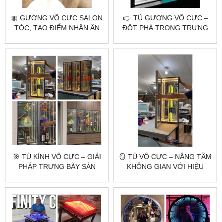
🎀 GƯƠNG VÔ CỰC SALON
👉 TỦ GƯƠNG VÔ CỰC –
TÓC, TẠO ĐIỂM NHẤN ẤN
ĐỘT PHÁ TRONG TRƯNG
TƯỢNG CHO KHÔNG GIAN
BÀY VÀ NỘI THẤT HIỆN ĐẠI
🎯 TỦ KÍNH VÔ CỰC – GIẢI
🪞 TỦ VÔ CỰC – NÂNG TẦM
PHÁP TRƯNG BÀY SẢN
KHÔNG GIAN VỚI HIỆU
PHẨM ĐỘC ĐÁO VÀ ĐẲNG
ỨNG ÁNH SÁNG 3D ĐỘC
CẤP
ĐÁO