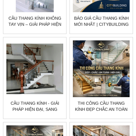
CẦU THANG KÍNH KHÔNG
BÁO GIÁ CẦU THANG KÍNH
TAY VỊN – GIẢI PHÁP HIỆN
MỚI NHẤT | CITYBUILDING
ĐẠI CHO KHÔNG GIAN
SANG TRỌNG
CẦU THANG KÍNH - GIẢI
THI CÔNG CẦU THANG
PHÁP HIỆN ĐẠI, SANG
KÍNH ĐẸP CHẮC AN TOÀN
TRỌNG CHO MỌI KHÔNG
HIỆN ĐẠI CHUẨN XƯỞNG
GIAN
CITYBUILDING