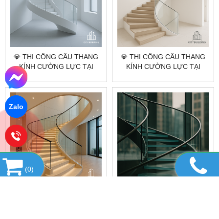
💎 THI CÔNG CẦU THANG
💎 THI CÔNG CẦU THANG
KÍNH CƯỜNG LỰC TẠI
KÍNH CƯỜNG LỰC TẠI
TP.HCM XÃ XUYÊN MỘC –
TP.HCM XÃ HỒ TRÀM –
BÁO GIÁ LẮP ĐẶT CHUẨN
BÁO GIÁ LẮP ĐẶT CHUẨN
XƯỞNG CITYBUILDING
XƯỞNG CITYBUILDING
Zalo
(
0
)
💎 THI CÔNG CẦU THANG
💎 THI CÔNG CẦU THANG
KÍNH CƯỜNG LỰC TẠI
KÍNH CƯỜNG LỰC TẠI
TP.HCM XÃ NGHĨA THÀNH –
TP.HCM XÃ XUÂN SƠN –