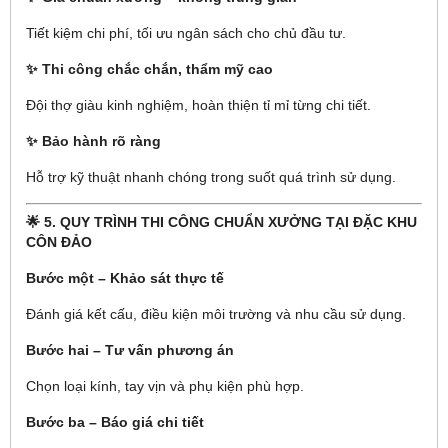
Tiết kiệm chi phí, tối ưu ngân sách cho chủ đầu tư.
✨ Thi công chắc chắn, thẩm mỹ cao
Đội thợ giàu kinh nghiệm, hoàn thiện tỉ mỉ từng chi tiết.
✨ Bảo hành rõ ràng
Hỗ trợ kỹ thuật nhanh chóng trong suốt quá trình sử dụng.
🌟 5. QUY TRÌNH THI CÔNG CHUẨN XƯỞNG TẠI ĐẶC KHU
CÔN ĐẢO
Bước một – Khảo sát thực tế
Đánh giá kết cấu, điều kiện môi trường và nhu cầu sử dụng.
Bước hai – Tư vấn phương án
Chọn loại kính, tay vịn và phụ kiện phù hợp.
Bước ba – Báo giá chi tiết