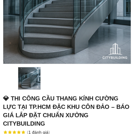
💎 THI CÔNG CẦU THANG KÍNH CƯỜNG
LỰC TẠI TP.HCM ĐẶC KHU CÔN ĐẢO – BÁO
GIÁ LẮP ĐẶT CHUẨN XƯỞNG
CITYBUILDING
(
1
đánh giá
)