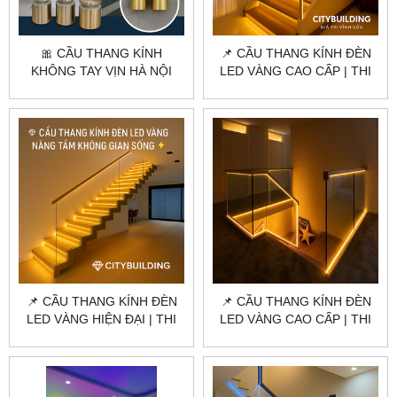
🎀 CẦU THANG KÍNH
📌 CẦU THANG KÍNH ĐÈN
KHÔNG TAY VỊN HÀ NỘI
LED VÀNG CAO CẤP | THI
TPHCM | THI CÔNG CHUẨN
CÔNG CHUẨN
NHÀ MÁY | CITYBUILDING
CITYBUILDING CHO NHÀ
2025
PHỐ – BIỆT THỰ
📌 CẦU THANG KÍNH ĐÈN
📌 CẦU THANG KÍNH ĐÈN
LED VÀNG HIỆN ĐẠI | THI
LED VÀNG CAO CẤP | THI
CÔNG CAO CẤP
CÔNG CHUẨN
CITYBUILDING 2025
CITYBUILDING