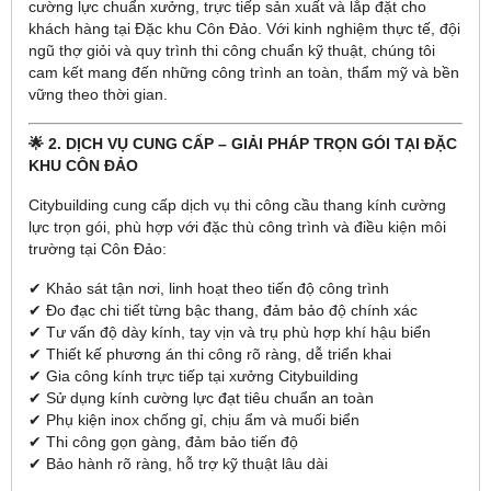
cường lực chuẩn xưởng, trực tiếp sản xuất và lắp đặt cho
khách hàng tại Đặc khu Côn Đảo. Với kinh nghiệm thực tế, đội
ngũ thợ giỏi và quy trình thi công chuẩn kỹ thuật, chúng tôi
cam kết mang đến những công trình an toàn, thẩm mỹ và bền
vững theo thời gian.
🌟 2. DỊCH VỤ CUNG CẤP – GIẢI PHÁP TRỌN GÓI TẠI ĐẶC
KHU CÔN ĐẢO
Citybuilding cung cấp dịch vụ thi công cầu thang kính cường
lực trọn gói, phù hợp với đặc thù công trình và điều kiện môi
trường tại Côn Đảo:
✔ Khảo sát tận nơi, linh hoạt theo tiến độ công trình
✔ Đo đạc chi tiết từng bậc thang, đảm bảo độ chính xác
✔ Tư vấn độ dày kính, tay vịn và trụ phù hợp khí hậu biển
✔ Thiết kế phương án thi công rõ ràng, dễ triển khai
✔ Gia công kính trực tiếp tại xưởng Citybuilding
✔ Sử dụng kính cường lực đạt tiêu chuẩn an toàn
✔ Phụ kiện inox chống gỉ, chịu ẩm và muối biển
✔ Thi công gọn gàng, đảm bảo tiến độ
✔ Bảo hành rõ ràng, hỗ trợ kỹ thuật lâu dài