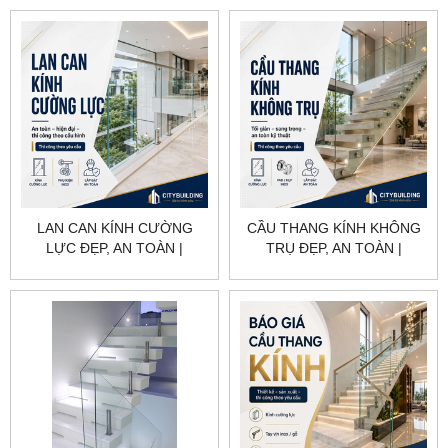
GIAN HIỆN ĐẠI
LAN CAN KÍNH CƯỜNG
CẦU THANG KÍNH KHÔNG
LỰC ĐẸP, AN TOÀN |
TRỤ ĐẸP, AN TOÀN |
CITYBUILDING
CITYBUILDING