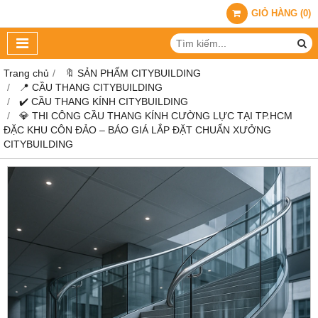
GIỎ HÀNG
(
0
)
Trang chủ
🔖 SẢN PHẨM CITYBUILDING
📍 CẦU THANG CITYBUILDING
✔️ CẦU THANG KÍNH CITYBUILDING
💎 THI CÔNG CẦU THANG KÍNH CƯỜNG LỰC TẠI TP.HCM
ĐẶC KHU CÔN ĐẢO – BÁO GIÁ LẮP ĐẶT CHUẨN XƯỞNG
CITYBUILDING