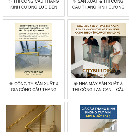
✨ THI CÔNG CẦU THANG
✨ SẢN XUẤT & THI CÔNG
KÍNH CƯỜNG LỰC ĐÈN
CẦU THANG KÍNH CƯỜNG
LED CAO CẤP |
LỰC THEO YÊU CẦU |
CITYBUILDING HÀ NỘI
CITYBUILDING HÀ NỘI &
TPHCM
TP.HCM – AN TOÀN, HIỆN
ĐẠI, SANG TRỌNG
💎 CÔNG TY SẢN XUẤT &
💎 NHÀ MÁY SẢN XUẤT &
GIA CÔNG CẦU THANG
THI CÔNG LAN CAN – CẦU
KÍNH CƯỜNG LỰC THEO
THANG KÍNH UỐN CONG
YÊU CẦU TẠI HÀ NỘI &
THEO YÊU CẦU
TPHCM – CITYBUILDING
CITYBUILDING