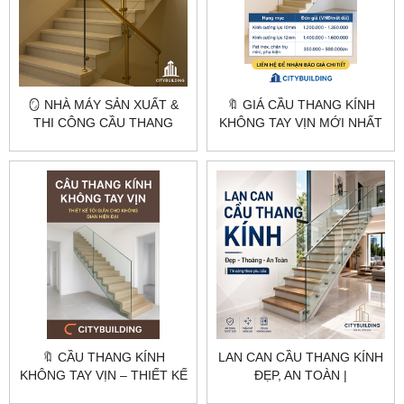
🪞 NHÀ MÁY SẢN XUẤT &
🔖 GIÁ CẦU THANG KÍNH
THI CÔNG CẦU THANG
KHÔNG TAY VỊN MỚI NHẤT
KÍNH CƯỜNG LỰC THEO
YÊU CẦU – HÀ NỘI &
TPHCM | CITYBUILDING
🔖 CẦU THANG KÍNH
LAN CAN CẦU THANG KÍNH
KHÔNG TAY VỊN – THIẾT KẾ
ĐẸP, AN TOÀN |
TỐI GIẢN CHO KHÔNG
CITYBUILDING