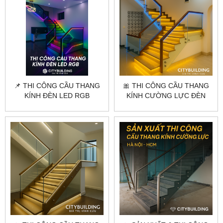
📌 THI CÔNG CẦU THANG
🎀 THI CÔNG CẦU THANG
KÍNH ĐÈN LED RGB
KÍNH CƯỜNG LỰC ĐÈN
CITYBUILDING | NHÀ PHỐ –
LED CAO CẤP |
BIỆT THỰ CAO CẤP
CITYBUILDING HÀ NỘI
TPHCM