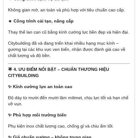
Không gian mở, an toàn và phù hợp với tiêu chuẩn cao cấp.
🔹 Công trình cải tạo, nâng cấp
Thay thế lan can cũ bằng kính cường lực bền đẹp và hiện đại.
Citybuilding đã và đang triển khai nhiều hạng mục kính –
gương tại các khu vực ven biển, nhận được đánh giá cao về
chất lượng và độ bền.
🌟 4. ƯU ĐIỂM NỔI BẬT – CHUẨN THƯƠNG HIỆU
CITYBUILDING
✨ Kính cường lực an toàn cao
Độ dày từ mười đến mười lăm milimet, chịu lực tốt và hạn chế
vỡ vụn.
✨ Phù hợp môi trường biển
Phụ kiện inox chất lượng cao, chống gỉ và chịu ẩm tốt.
✨ Giá chuẩn xưởng – không trung gian