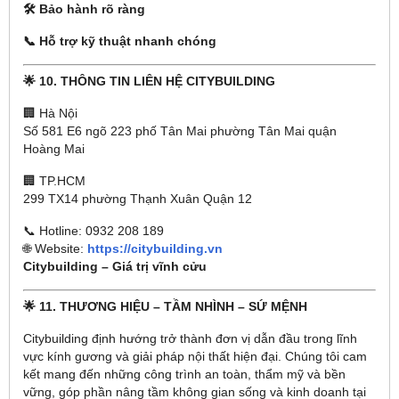
🛠 Bảo hành rõ ràng
📞 Hỗ trợ kỹ thuật nhanh chóng
🌟 10. THÔNG TIN LIÊN HỆ CITYBUILDING
🏢 Hà Nội
Số 581 E6 ngõ 223 phố Tân Mai phường Tân Mai quận
Hoàng Mai
🏢 TP.HCM
299 TX14 phường Thạnh Xuân Quận 12
📞 Hotline: 0932 208 189
🌐 Website:
https://citybuilding.vn
Citybuilding – Giá trị vĩnh cửu
🌟 11. THƯƠNG HIỆU – TẦM NHÌNH – SỨ MỆNH
Citybuilding định hướng trở thành đơn vị dẫn đầu trong lĩnh
vực kính gương và giải pháp nội thất hiện đại. Chúng tôi cam
kết mang đến những công trình an toàn, thẩm mỹ và bền
vững, góp phần nâng tầm không gian sống và kinh doanh tại