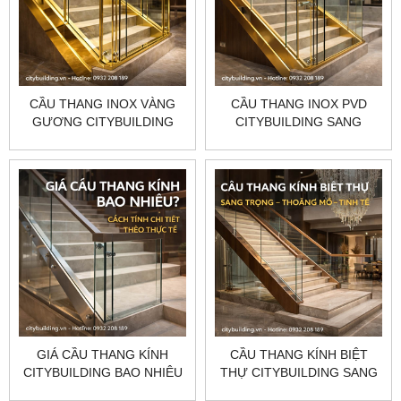
CẦU THANG INOX VÀNG
CẦU THANG INOX PVD
GƯƠNG CITYBUILDING
CITYBUILDING SANG
SANG TRỌNG ĐẲNG CẤP
TRỌNG BỀN ĐẸP THI
THI CÔNG THEO YÊU CẦU
CÔNG THEO YÊU CẦU
GIÁ CẦU THANG KÍNH
CẦU THANG KÍNH BIỆT
CITYBUILDING BAO NHIÊU
THỰ CITYBUILDING SANG
CÁCH TÍNH CHI TIẾT THEO
TRỌNG HIỆN ĐẠI THI