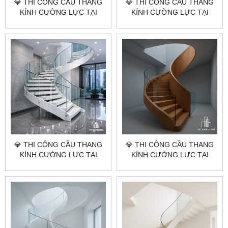
💎 THI CÔNG CẦU THANG
💎 THI CÔNG CẦU THANG
KÍNH CƯỜNG LỰC TẠI
KÍNH CƯỜNG LỰC TẠI
TP.HCM XÃ BÌNH CHÂU –
TP.HCM XÃ HÒA HIỆP –
BÁO GIÁ LẮP ĐẶT CHUẨN
BÁO GIÁ LẮP ĐẶT CHUẨN
XƯỞNG CITYBUILDING
XƯỞNG CITYBUILDING
💎 THI CÔNG CẦU THANG
💎 THI CÔNG CẦU THANG
KÍNH CƯỜNG LỰC TẠI
KÍNH CƯỜNG LỰC TẠI
TP.HCM XÃ BÀU LÂM – BÁO
TP.HCM XÃ HÒA HỘI – BÁO
GIÁ LẮP ĐẶT CHUẨN
GIÁ LẮP ĐẶT CHUẨN
XƯỞNG CITYBUILDING
XƯỞNG CITYBUILDING