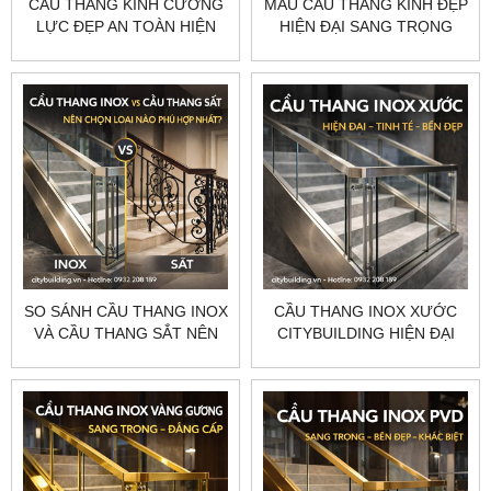
CẦU THANG KÍNH CƯỜNG
MẪU CẦU THANG KÍNH ĐẸP
LỰC ĐẸP AN TOÀN HIỆN
HIỆN ĐẠI SANG TRỌNG
ĐẠI CHUẨN XƯỞNG
CHUẨN XƯỞNG
CITYBUILDING
CITYBUILDING
SO SÁNH CẦU THANG INOX
CẦU THANG INOX XƯỚC
VÀ CẦU THANG SẮT NÊN
CITYBUILDING HIỆN ĐẠI
CHỌN LOẠI NÀO PHÙ HỢP
TINH TẾ BỀN ĐẸP THEO
NHẤT
YÊU CẦU