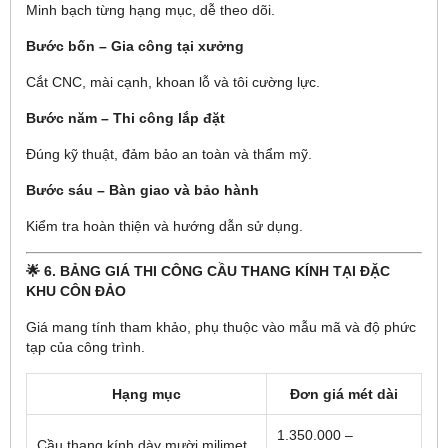
Minh bạch từng hạng mục, dễ theo dõi.
Bước bốn – Gia công tại xưởng
Cắt CNC, mài cạnh, khoan lỗ và tôi cường lực.
Bước năm – Thi công lắp đặt
Đúng kỹ thuật, đảm bảo an toàn và thẩm mỹ.
Bước sáu – Bàn giao và bảo hành
Kiểm tra hoàn thiện và hướng dẫn sử dụng.
🌟 6. BẢNG GIÁ THI CÔNG CẦU THANG KÍNH TẠI ĐẶC
KHU CÔN ĐẢO
Giá mang tính tham khảo, phụ thuộc vào mẫu mã và độ phức
tạp của công trình.
Hạng mục
Đơn giá mét dài
1.350.000 –
Cầu thang kính dày mười milimet