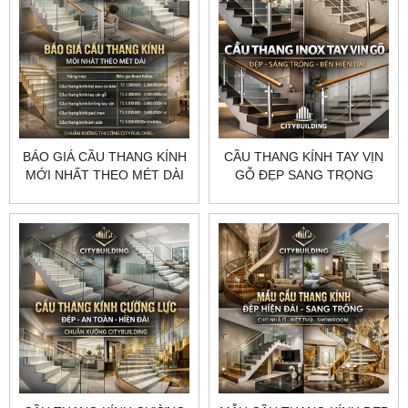
BÁO GIÁ CẦU THANG KÍNH
CẦU THANG KÍNH TAY VỊN
MỚI NHẤT THEO MÉT DÀI
GỖ ĐẸP SANG TRỌNG
CHUẨN XƯỞNG
HIỆN ĐẠI CHUẨN XƯỞNG
CITYBUILDING
CITYBUILDING