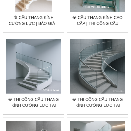
🔖 CẦU THANG KÍNH
💎 CẦU THANG KÍNH CAO
CƯỜNG LỰC | BÁO GIÁ –
CẤP | THI CÔNG CẦU
QUY TRÌNH THI CÔNG –
THANG KÍNH CƯỜNG LỰC
MẪU ĐẸP – NHÀ MÁY
– CITYBUILDING | NHÀ MÁY
CITYBUILDING
4000M²
💎 THI CÔNG CẦU THANG
💎 THI CÔNG CẦU THANG
KÍNH CƯỜNG LỰC TẠI
KÍNH CƯỜNG LỰC TẠI
TP.HCM XÃ MINH THẠNH –
TP.HCM XÃ PHƯỚC HẢI –
BÁO GIÁ LẮP ĐẶT CHUẨN
BÁO GIÁ LẮP ĐẶT CHUẨN
XƯỞNG CITYBUILDING
XƯỞNG CITYBUILDING