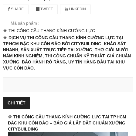
SHARE
TWEET
LINKEDIN
Mã sản phẩm :
💎 THI CÔNG CẦU THANG KÍNH CƯỜNG LỰC
💎
DỊCH VỤ THI CÔNG CẦU THANG KÍNH CƯỜNG LỰC TẠI
TP.HCM ĐẶC KHU CÔN ĐẢO BỞI CITYBUILDING. KHẢO SÁT
NHANH, SẢN XUẤT TRỰC TIẾP TẠI XƯỞNG, THỢ GIỎI MƯỜI
NĂM KINH NGHIỆM, THI CÔNG CHUẨN KỸ THUẬT, GIÁ CHUẨN
XƯỞNG, BẢO HÀNH RÕ RÀNG, UY TÍN HÀNG ĐẦU TẠI KHU
VỰC CÔN ĐẢO.
CHI TIẾT
💎
THI CÔNG CẦU THANG KÍNH CƯỜNG LỰC TẠI TP.HCM
ĐẶC KHU CÔN ĐẢO – BÁO GIÁ LẮP ĐẶT CHUẨN XƯỞNG
CITYBUILDING