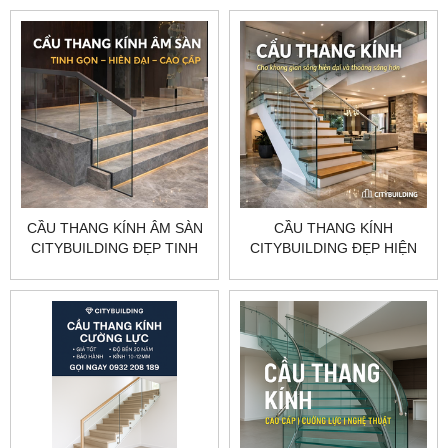
THỰC TẾ
CÔNG THEO YÊU CẦU
CẦU THANG KÍNH ÂM SÀN
CẦU THANG KÍNH
CITYBUILDING ĐẸP TINH
CITYBUILDING ĐẸP HIỆN
GỌN HIỆN ĐẠI THEO YÊU
ĐẠI AN TOÀN THI CÔNG
CẦU
THEO YÊU CẦU