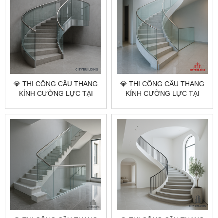
💎 THI CÔNG CẦU THANG
💎 THI CÔNG CẦU THANG
KÍNH CƯỜNG LỰC TẠI
KÍNH CƯỜNG LỰC TẠI
TP.HCM XÃ LONG HẢI –
TP.HCM XÃ ĐẤT ĐỎ – BÁO
BÁO GIÁ LẮP ĐẶT CHUẨN
GIÁ LẮP ĐẶT CHUẨN
XƯỞNG CITYBUILDING
XƯỞNG CITYBUILDING