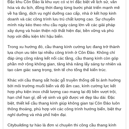
Đặc khu Côn Đảo là khu vực có vị trí đặc biệt về lịch sử, văn
hóa và du lịch, đồng thời đang từng bước phát triển mạnh mẽ
về hạ tầng, dịch vụ nghỉ dưỡng cao cấp, nhà ở kết hợp kinh
doanh và các công trình lưu trú chất lượng cao. Sự chuyển
mình này kéo theo nhu cầu ngày càng lớn về các giải pháp
xây dựng và hoàn thiện nội thất hiện đại, bền vững và phù
hợp với điều kiện khí hậu biển.
Trong xu hướng đó, cầu thang kính cường lực đang trở thành
lựa chọn ưu tiên tại nhiều công trình ở Côn Đảo. Không chỉ
đáp ứng công năng kết nối các tầng, cầu thang kính còn góp
phần mở rộng không gian, tăng khả năng lấy sáng tự nhiên và
tạo cảm giác sang trọng, tinh tế cho tổng thể kiến trúc.
Khác với cầu thang sắt hoặc gỗ truyền thống dễ bị ảnh hưởng
bởi môi trường muối biển và độ ẩm cao, kính cường lực kết
hợp phụ kiện inox chất lượng cao mang lại độ bền vượt trội,
hạn chế han gỉ, dễ vệ sinh và giữ được vẻ đẹp lâu dài. Đặc
biệt, thiết kế cầu thang kính giúp không gian tại Côn Đảo luôn
thông thoáng, phù hợp với các công trình hướng biển, biệt thự
nghỉ dưỡng và nhà phố hiện đại.
Citybuilding tự hào là đơn vị chuyên thi công cầu thang kính