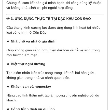
Chúng tôi cam kết báo giá minh bạch, thi công đúng kỹ thuật
và không phát sinh chi phí ngoài hợp đồng.
🌟 3. ỨNG DỤNG THỰC TẾ TẠI ĐẶC KHU CÔN ĐẢO
Cầu thang kính cường lực được ứng dụng linh hoạt tại nhiều
loại công trình ở Côn Đảo:
🔹 Nhà phố và nhà ở gia đình
Giúp không gian sáng hơn, hiện đại hơn và dễ vệ sinh trong
môi trường ẩm mặn.
🔹 Biệt thự nghỉ dưỡng
Tạo điểm nhấn kiến trúc sang trọng, kết nối hài hòa giữa
không gian trong nhà và cảnh quan biển.
🔹 Khách sạn và homestay
Nâng cao tính thẩm mỹ, tạo ấn tượng chuyên nghiệp với du
khách.
🔹 Công trình dịch vụ du lịch