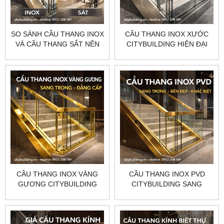
SO SÁNH CẦU THANG INOX
CẦU THANG INOX XƯỚC
VÀ CẦU THANG SẮT NÊN
CITYBUILDING HIỆN ĐẠI
CHỌN LOẠI NÀO PHÙ HỢP
TINH TẾ BỀN ĐẸP THEO
NHẤT
YÊU CẦU
CẦU THANG INOX VÀNG
CẦU THANG INOX PVD
GƯƠNG CITYBUILDING
CITYBUILDING SANG
SANG TRỌNG ĐẲNG CẤP
TRỌNG BỀN ĐẸP THI
THI CÔNG THEO YÊU CẦU
CÔNG THEO YÊU CẦU