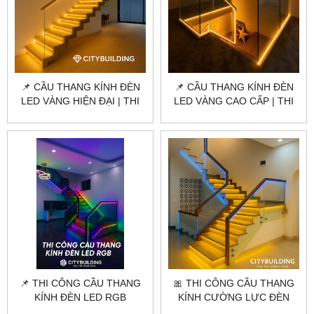
📌 CẦU THANG KÍNH ĐÈN
📌 CẦU THANG KÍNH ĐÈN
LED VÀNG HIỆN ĐẠI | THI
LED VÀNG CAO CẤP | THI
CÔNG CAO CẤP
CÔNG CHUẨN
CITYBUILDING 2025
CITYBUILDING
📌 THI CÔNG CẦU THANG
🎀 THI CÔNG CẦU THANG
KÍNH ĐÈN LED RGB
KÍNH CƯỜNG LỰC ĐÈN
CITYBUILDING | NHÀ PHỐ –
LED CAO CẤP |