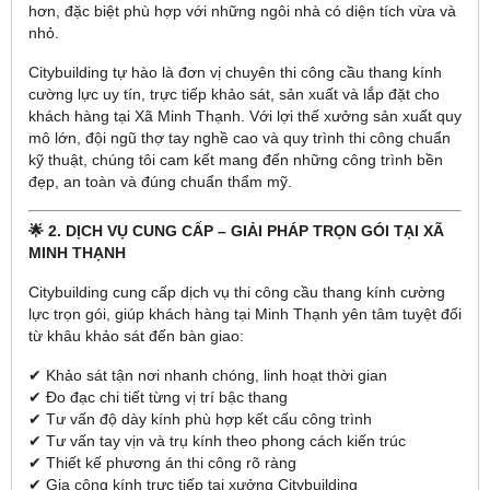
hơn, đặc biệt phù hợp với những ngôi nhà có diện tích vừa và
nhỏ.
Citybuilding tự hào là đơn vị chuyên thi công cầu thang kính
cường lực uy tín, trực tiếp khảo sát, sản xuất và lắp đặt cho
khách hàng tại Xã Minh Thạnh. Với lợi thế xưởng sản xuất quy
mô lớn, đội ngũ thợ tay nghề cao và quy trình thi công chuẩn
kỹ thuật, chúng tôi cam kết mang đến những công trình bền
đẹp, an toàn và đúng chuẩn thẩm mỹ.
🌟 2. DỊCH VỤ CUNG CẤP – GIẢI PHÁP TRỌN GÓI TẠI XÃ
MINH THẠNH
Citybuilding cung cấp dịch vụ thi công cầu thang kính cường
lực trọn gói, giúp khách hàng tại Minh Thạnh yên tâm tuyệt đối
từ khâu khảo sát đến bàn giao:
✔ Khảo sát tận nơi nhanh chóng, linh hoạt thời gian
✔ Đo đạc chi tiết từng vị trí bậc thang
✔ Tư vấn độ dày kính phù hợp kết cấu công trình
✔ Tư vấn tay vịn và trụ kính theo phong cách kiến trúc
✔ Thiết kế phương án thi công rõ ràng
✔ Gia công kính trực tiếp tại xưởng Citybuilding