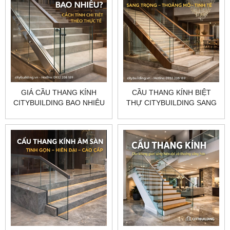
GIÁ CẦU THANG KÍNH
CẦU THANG KÍNH BIỆT
CITYBUILDING BAO NHIÊU
THỰ CITYBUILDING SANG
CÁCH TÍNH CHI TIẾT THEO
TRỌNG HIỆN ĐẠI THI
THỰC TẾ
CÔNG THEO YÊU CẦU