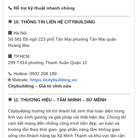
📞 Hỗ trợ kỹ thuật nhanh chóng
🌟 10. THÔNG TIN LIÊN HỆ CITYBUILDING
🏢 Hà Nội
Số 581 E6 ngõ 223 phố Tân Mai phường Tân Mai quận
Hoàng Mai
🏢 TP.HCM
299 TX14 phường Thạnh Xuân Quận 12
📞 Hotline: 0932 208 189
🌐 Website:
https://citybuilding.vn
Citybuilding – Giá trị vĩnh cửu
🌟 11. THƯƠNG HIỆU – TẦM NHÌNH – SỨ MỆNH
Citybuilding hướng tới trở thành hệ sinh thái toàn diện trong
lĩnh vực kính gương và giải pháp nội thất hiện đại. Chúng tôi
cam kết mang đến những công trình bền đẹp, an toàn và
trường tồn theo thời gian, góp phần nâng tầm không gian
sống cho khách hàng tại Xã Minh Thạnh và khu vực lân cận.