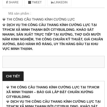
SHARE
TWEET
LINKEDIN
Mã sản phẩm :
💎 THI CÔNG CẦU THANG KÍNH CƯỜNG LỰC
💎
DỊCH VỤ THI CÔNG CẦU THANG KÍNH CƯỜNG LỰC TẠI
TP.HCM XÃ MINH THẠNH BỞI CITYBUILDING. KHẢO SÁT
NHANH, SẢN XUẤT TRỰC TIẾP TẠI XƯỞNG, THỢ GIỎI MƯỜI
NĂM KINH NGHIỆM, THI CÔNG CHUẨN KỸ THUẬT, GIÁ CHUẨN
XƯỞNG, BẢO HÀNH RÕ RÀNG, UY TÍN HÀNG ĐẦU TẠI KHU
VỰC MINH THẠNH.
CHI TIẾT
💎
THI CÔNG CẦU THANG KÍNH CƯỜNG LỰC TẠI TP.HCM
XÃ MINH THẠNH – BÁO GIÁ LẮP ĐẶT CHUẨN XƯỞNG
CITYBUILDING
💎
DỊCH VỤ THI CÔNG CẦU THANG KÍNH CƯỜNG LỰC TẠI
TP.HCM XÃ MINH THẠNH BỞI CITYBUILDING. KHẢO SÁT