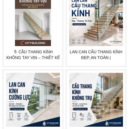
🔖 CẦU THANG KÍNH
LAN CAN CẦU THANG KÍNH
KHÔNG TAY VỊN – THIẾT KẾ
ĐẸP, AN TOÀN |
TỐI GIẢN CHO KHÔNG
CITYBUILDING
GIAN HIỆN ĐẠI