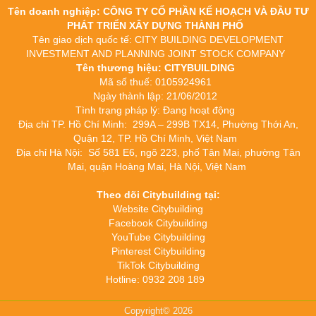
Tên doanh nghiệp: CÔNG TY CỔ PHẦN KẾ HOẠCH VÀ ĐẦU TƯ
PHÁT TRIỂN XÂY DỰNG THÀNH PHỐ
Tên giao dịch quốc tế: CITY BUILDING DEVELOPMENT
INVESTMENT AND PLANNING JOINT STOCK COMPANY
Tên thương hiệu: CITYBUILDING
Mã số thuế: 0105924961
Ngày thành lập: 21/06/2012
Tình trạng pháp lý: Đang hoạt động
Địa chỉ TP. Hồ Chí Minh: 299A – 299B TX14, Phường Thới An,
Quận 12, TP. Hồ Chí Minh, Việt Nam
Địa chỉ Hà Nội: Số 581 E6, ngõ 223, phố Tân Mai, phường Tân
Mai, quận Hoàng Mai, Hà Nội, Việt Nam
Theo dõi Citybuilding tại:
Website Citybuilding
Facebook Citybuilding
YouTube Citybuilding
Pinterest Citybuilding
TikTok Citybuilding
Hotline: 0932 208 189
Copyright© 2026