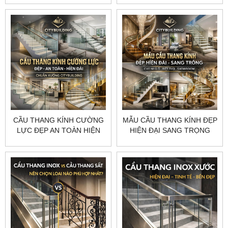
CITYBUILDING
CITYBUILDING
CẦU THANG KÍNH CƯỜNG
MẪU CẦU THANG KÍNH ĐẸP
LỰC ĐẸP AN TOÀN HIỆN
HIỆN ĐẠI SANG TRỌNG
ĐẠI CHUẨN XƯỞNG
CHUẨN XƯỞNG
CITYBUILDING
CITYBUILDING