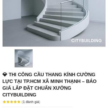
💎 THI CÔNG CẦU THANG KÍNH CƯỜNG
LỰC TẠI TP.HCM XÃ MINH THẠNH – BÁO
GIÁ LẮP ĐẶT CHUẨN XƯỞNG
CITYBUILDING
(
1
đánh giá
)