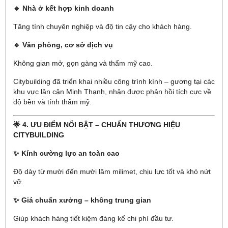
🔹 Nhà ở kết hợp kinh doanh
Tăng tính chuyên nghiệp và độ tin cậy cho khách hàng.
🔹 Văn phòng, cơ sở dịch vụ
Không gian mở, gọn gàng và thẩm mỹ cao.
Citybuilding đã triển khai nhiều công trình kính – gương tại các
khu vực lân cận Minh Thạnh, nhận được phản hồi tích cực về
độ bền và tính thẩm mỹ.
🌟 4. ƯU ĐIỂM NỔI BẬT – CHUẨN THƯƠNG HIỆU
CITYBUILDING
✨ Kính cường lực an toàn cao
Độ dày từ mười đến mười lăm milimet, chịu lực tốt và khó nứt
vỡ.
✨ Giá chuẩn xưởng – không trung gian
Giúp khách hàng tiết kiệm đáng kể chi phí đầu tư.