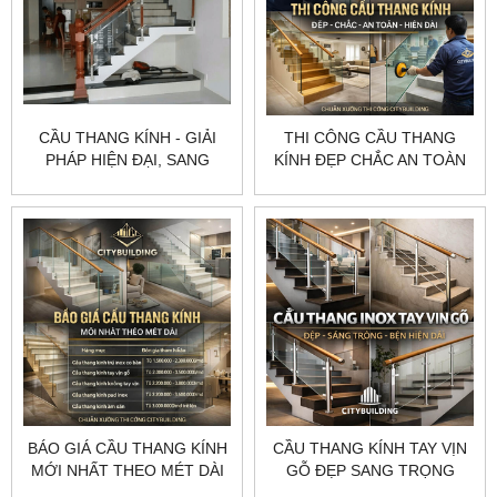
CẦU THANG KÍNH - GIẢI
THI CÔNG CẦU THANG
PHÁP HIỆN ĐẠI, SANG
KÍNH ĐẸP CHẮC AN TOÀN
TRỌNG CHO MỌI KHÔNG
HIỆN ĐẠI CHUẨN XƯỞNG
GIAN
CITYBUILDING
BÁO GIÁ CẦU THANG KÍNH
CẦU THANG KÍNH TAY VỊN
MỚI NHẤT THEO MÉT DÀI
GỖ ĐẸP SANG TRỌNG
CHUẨN XƯỞNG
HIỆN ĐẠI CHUẨN XƯỞNG