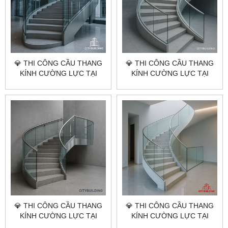
💎 THI CÔNG CẦU THANG
💎 THI CÔNG CẦU THANG
KÍNH CƯỜNG LỰC TẠI
KÍNH CƯỜNG LỰC TẠI
TP.HCM ĐẶC KHU CÔN ĐẢO
TP.HCM XÃ PHƯỚC HẢI –
– BÁO GIÁ LẮP ĐẶT CHUẨN
BÁO GIÁ LẮP ĐẶT CHUẨN
XƯỞNG CITYBUILDING
XƯỞNG CITYBUILDING
💎 THI CÔNG CẦU THANG
💎 THI CÔNG CẦU THANG
KÍNH CƯỜNG LỰC TẠI
KÍNH CƯỜNG LỰC TẠI
TP.HCM XÃ LONG HẢI –
TP.HCM XÃ ĐẤT ĐỎ – BÁO