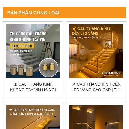
SẢN PHẨM CÙNG LOẠI
🎀 CẦU THANG KÍNH
📌 CẦU THANG KÍNH ĐÈN
KHÔNG TAY VỊN HÀ NỘI
LED VÀNG CAO CẤP | THI
TPHCM | THI CÔNG CHUẨN
CÔNG CHUẨN
NHÀ MÁY | CITYBUILDING
CITYBUILDING CHO NHÀ
2025
PHỐ – BIỆT THỰ