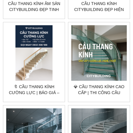
CẦU THANG KÍNH ÂM SÀN
CẦU THANG KÍNH
CITYBUILDING ĐẸP TINH
CITYBUILDING ĐẸP HIỆN
GỌN HIỆN ĐẠI THEO YÊU
ĐẠI AN TOÀN THI CÔNG
CẦU
THEO YÊU CẦU
🔖 CẦU THANG KÍNH
💎 CẦU THANG KÍNH CAO
CƯỜNG LỰC | BÁO GIÁ –
CẤP | THI CÔNG CẦU
QUY TRÌNH THI CÔNG –
THANG KÍNH CƯỜNG LỰC
MẪU ĐẸP – NHÀ MÁY
– CITYBUILDING | NHÀ MÁY
CITYBUILDING
4000M²