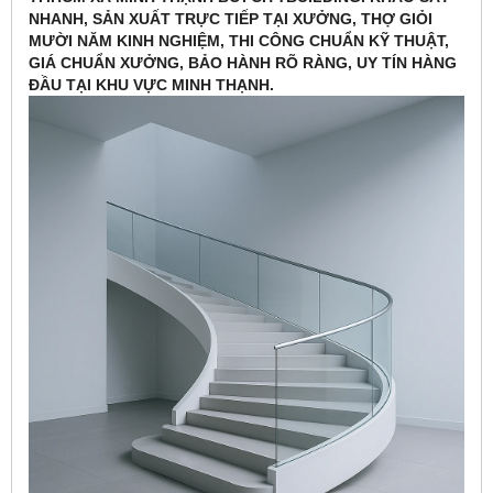
NHANH, SẢN XUẤT TRỰC TIẾP TẠI XƯỞNG, THỢ GIỎI
MƯỜI NĂM KINH NGHIỆM, THI CÔNG CHUẨN KỸ THUẬT,
GIÁ CHUẨN XƯỞNG, BẢO HÀNH RÕ RÀNG, UY TÍN HÀNG
ĐẦU TẠI KHU VỰC MINH THẠNH.