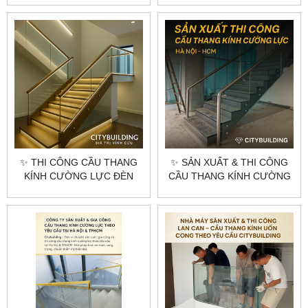
BIỆT THỰ CAO CẤP
CITYBUILDING HÀ NỘI
TPHCM
✨ THI CÔNG CẦU THANG
✨ SẢN XUẤT & THI CÔNG
KÍNH CƯỜNG LỰC ĐÈN
CẦU THANG KÍNH CƯỜNG
LED CAO CẤP |
LỰC THEO YÊU CẦU |
CITYBUILDING HÀ NỘI
CITYBUILDING HÀ NỘI &
TPHCM
TP.HCM – AN TOÀN, HIỆN
ĐẠI, SANG TRỌNG