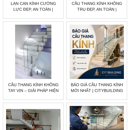
LAN CAN KÍNH CƯỜNG
CẦU THANG KÍNH KHÔNG
LỰC ĐẸP, AN TOÀN |
TRỤ ĐẸP, AN TOÀN |
CITYBUILDING
CITYBUILDING
CẦU THANG KÍNH KHÔNG
BÁO GIÁ CẦU THANG KÍNH
TAY VỊN – GIẢI PHÁP HIỆN
MỚI NHẤT | CITYBUILDING
ĐẠI CHO KHÔNG GIAN
SANG TRỌNG