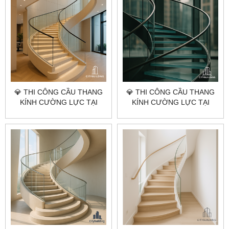
💎 THI CÔNG CẦU THANG
💎 THI CÔNG CẦU THANG
KÍNH CƯỜNG LỰC TẠI
KÍNH CƯỜNG LỰC TẠI
TP.HCM XÃ NGHĨA THÀNH –
TP.HCM XÃ XUÂN SƠN –
BÁO GIÁ LẮP ĐẶT CHUẨN
BÁO GIÁ LẮP ĐẶT CHUẨN
XƯỞNG CITYBUILDING
XƯỞNG CITYBUILDING