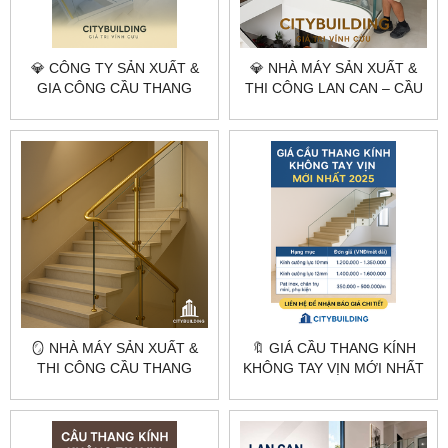
💎 CÔNG TY SẢN XUẤT &
💎 NHÀ MÁY SẢN XUẤT &
GIA CÔNG CẦU THANG
THI CÔNG LAN CAN – CẦU
KÍNH CƯỜNG LỰC THEO
THANG KÍNH UỐN CONG
YÊU CẦU TẠI HÀ NỘI &
THEO YÊU CẦU
TPHCM – CITYBUILDING
CITYBUILDING
🪞 NHÀ MÁY SẢN XUẤT &
🔖 GIÁ CẦU THANG KÍNH
THI CÔNG CẦU THANG
KHÔNG TAY VỊN MỚI NHẤT
KÍNH CƯỜNG LỰC THEO
YÊU CẦU – HÀ NỘI &
TPHCM | CITYBUILDING