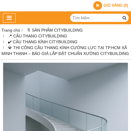
GIỎ HÀNG
(
0
)
Trang chủ
🔖 SẢN PHẨM CITYBUILDING
📍 CẦU THANG CITYBUILDING
✔️ CẦU THANG KÍNH CITYBUILDING
💎 THI CÔNG CẦU THANG KÍNH CƯỜNG LỰC TẠI TP.HCM XÃ
MINH THẠNH – BÁO GIÁ LẮP ĐẶT CHUẨN XƯỞNG CITYBUILDING