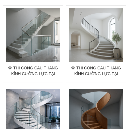
BÁO GIÁ LẮP ĐẶT CHUẨN
GIÁ LẮP ĐẶT CHUẨN
XƯỞNG CITYBUILDING
XƯỞNG CITYBUILDING
💎 THI CÔNG CẦU THANG
💎 THI CÔNG CẦU THANG
KÍNH CƯỜNG LỰC TẠI
KÍNH CƯỜNG LỰC TẠI
TP.HCM XÃ BÌNH CHÂU –
TP.HCM XÃ HÒA HIỆP –
BÁO GIÁ LẮP ĐẶT CHUẨN
BÁO GIÁ LẮP ĐẶT CHUẨN
XƯỞNG CITYBUILDING
XƯỞNG CITYBUILDING