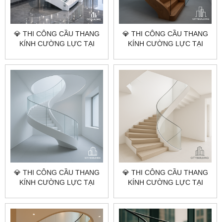
💎 THI CÔNG CẦU THANG
💎 THI CÔNG CẦU THANG
KÍNH CƯỜNG LỰC TẠI
KÍNH CƯỜNG LỰC TẠI
TP.HCM XÃ BÀU LÂM – BÁO
TP.HCM XÃ HÒA HỘI – BÁO
GIÁ LẮP ĐẶT CHUẨN
GIÁ LẮP ĐẶT CHUẨN
XƯỞNG CITYBUILDING
XƯỞNG CITYBUILDING
💎 THI CÔNG CẦU THANG
💎 THI CÔNG CẦU THANG
KÍNH CƯỜNG LỰC TẠI
KÍNH CƯỜNG LỰC TẠI
TP.HCM XÃ XUYÊN MỘC –
TP.HCM XÃ HỒ TRÀM –
BÁO GIÁ LẮP ĐẶT CHUẨN
BÁO GIÁ LẮP ĐẶT CHUẨN
XƯỞNG CITYBUILDING
XƯỞNG CITYBUILDING