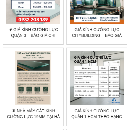
💰 GIÁ KÍNH CƯỜNG LỰC
GIÁ KÍNH CƯỜNG LỰC
QUẬN 3 – BÁO GIÁ CHI
CITYBUILDING – BÁO GIÁ
TIẾT TẠI TP.HCM
THEO CÔNG TRÌNH THỰC
TẾ
🔖 NHÀ MÁY CẮT KÍNH
GIÁ KÍNH CƯỜNG LỰC
CƯỜNG LỰC 19MM TẠI HÀ
QUẬN 1 HCM THEO HẠNG
NỘI & HCM – CHÍNH XÁC –
MỤC | CITYBUILDING
NHANH – GIÁ GỐC