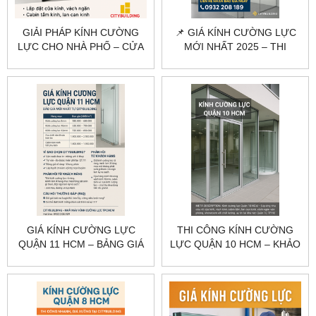
GIẢI PHÁP KÍNH CƯỜNG
📌 GIÁ KÍNH CƯỜNG LỰC
LỰC CHO NHÀ PHỐ – CỬA
MỚI NHẤT 2025 – THI
HÀNG QUẬN 11
CÔNG CHUYÊN NGHIỆP |
CITYBUILDING
CITYBUILDING
GIÁ KÍNH CƯỜNG LỰC
THI CÔNG KÍNH CƯỜNG
QUẬN 11 HCM – BẢNG GIÁ
LỰC QUẬN 10 HCM – KHẢO
THEO HẠNG MỤC
SÁT, GIA CÔNG, LẮP ĐẶT
CITYBUILDING
CITYBUILDING