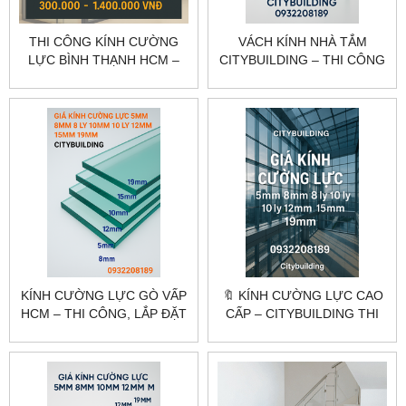
THI CÔNG KÍNH CƯỜNG
VÁCH KÍNH NHÀ TẮM
LỰC BÌNH THẠNH HCM –
CITYBUILDING – THI CÔNG
KHẢO SÁT, GIA CÔNG, LẮP
VÁCH TẮM KÍNH CƯỜNG
ĐẶT CITYBUILDING
LỰC CAO CẤP
KÍNH CƯỜNG LỰC GÒ VẤP
🔖 KÍNH CƯỜNG LỰC CAO
HCM – THI CÔNG, LẮP ĐẶT
CẤP – CITYBUILDING THI
THEO YÊU CẦU
CÔNG CHUYÊN NGHIỆP
CITYBUILDING