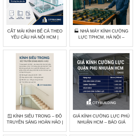
CẮT MÀI KÍNH BỂ CÁ THEO
🏭 NHÀ MÁY KÍNH CƯỜNG
YÊU CẦU HÀ NỘI HCM |
LỰC TPHCM, HÀ NỘI –
CITYBUILDING
CITYBUILDING
🪟 KÍNH SIÊU TRONG – ĐỘ
GIÁ KÍNH CƯỜNG LỰC PHÚ
TRUYỀN SÁNG HOÀN HẢO |
NHUẬN HCM – BÁO GIÁ
CITYBUILDING
THEO HẠNG MỤC
CITYBUILDING