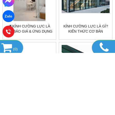
Zalo
🌟KÍNH CƯỜNG LỰC LÀ
KÍNH CƯỜNG LỰC LÀ GÌ?
GÌ? BÁO GIÁ & ỨNG DỤNG
KIẾN THỨC CƠ BẢN
KÍNH CƯỜNG LỰC MỚI
TRƯỚC KHI SỬ DỤNG |
NHẤT 2025
CITYBUILDING
(
0
)
⭐ KÍNH CƯỜNG LỰC
📌 BÁO GIÁ KÍNH VIỆT
CITYBUILDING – GIẢI PHÁP
NHẬT 5MM, 8MM, 10MM,
BỀN BỈ, SANG TRỌNG CHO
12MM, 19MM MỚI NHẤT
MỌI CÔNG TRÌNH ⭐