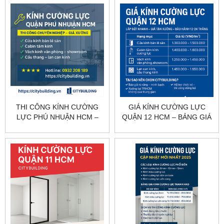
THI CÔNG KÍNH CƯỜNG
GIÁ KÍNH CƯỜNG LỰC
LỰC PHÚ NHUẬN HCM –
QUẬN 12 HCM – BẢNG GIÁ
KHẢO SÁT, GIA CÔNG, LẮP
THEO HẠNG MỤC
ĐẶT CITYBUILDING
CITYBUILDING