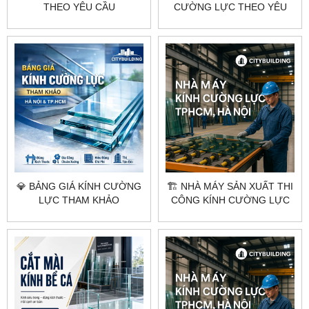
THEO YÊU CẦU
CƯỜNG LỰC THEO YÊU
CITYBUILDING HÀ NỘI
CẦU CITYBUILDING HÀ NỘI
TP.HCM
TP.HCM
💎 BẢNG GIÁ KÍNH CƯỜNG
🏗️ NHÀ MÁY SẢN XUẤT THI
LỰC THAM KHẢO
CÔNG KÍNH CƯỜNG LỰC
CITYBUILDING HÀ NỘI
TẠI HÀ NỘI & TPHCM –
TP.HCM
CITYBUILDING