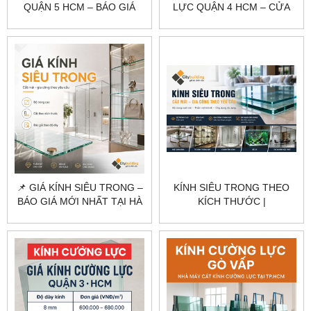
QUẬN 5 HCM – BÁO GIÁ
LỰC QUẬN 4 HCM – CỬA
NHÀ PHỐ, CỬA HÀNG
KÍNH, VÁCH KÍNH, CABIN
CITYBUILDING
TẮM CITYBUILDING
📌 GIÁ KÍNH SIÊU TRONG –
KÍNH SIÊU TRONG THEO
BÁO GIÁ MỚI NHẤT TẠI HÀ
KÍCH THƯỚC |
NỘI & TPHCM
CITYBUILDING