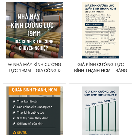
🎯 NHÀ MÁY KÍNH CƯỜNG
GIÁ KÍNH CƯỜNG LỰC
LỰC 19MM – GIA CÔNG &
BÌNH THẠNH HCM – BẢNG
THI CÔNG CHUYÊN
GIÁ THEO HẠNG MỤC
NGHIỆP
CITYBUILDING