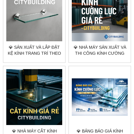
💎 SẢN XUẤT VÀ LẮP ĐẶT
💎 NHÀ MÁY SẢN XUẤT VÀ
KỆ KÍNH TRANG TRÍ THEO
THI CÔNG KÍNH CƯỜNG
YÊU CẦU CITYBUILDING
LỰC THEO YÊU CẦU
CITYBUILDING
💎 NHÀ MÁY CẮT KÍNH
💎 BẢNG BÁO GIÁ KÍNH