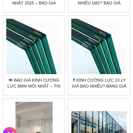
NHẬT 2025 – BÁO GIÁ
NHIÊU 1M2? BÁO GIÁ
CHÍNH XÁC TẠI
CHUẨN XƯỞNG
CITYBUILDING
CITYBUILDING
📢 BÁO GIÁ KÍNH CƯỜNG
❓ KÍNH CƯỜNG LỰC 10 LY
LỰC 8MM MỚI NHẤT – THI
GIÁ BAO NHIÊU? BẢNG GIÁ
CÔNG UY TÍN TẠI
MỚI NHẤT
CITYBUILDING