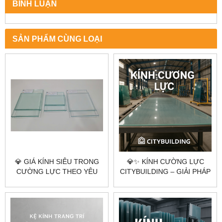
BÌNH LUẬN
SẢN PHẨM CÙNG LOẠI
💎 GIÁ KÍNH SIÊU TRONG
💎✨ KÍNH CƯỜNG LỰC
CƯỜNG LỰC THEO YÊU
CITYBUILDING – GIẢI PHÁP
CẦU CITYBUILDING HÀ NỘI
AN TOÀN, SANG TRỌNG
TP.HCM
CHO KHÔNG GIAN HIỆN
ĐẠI ✨💎