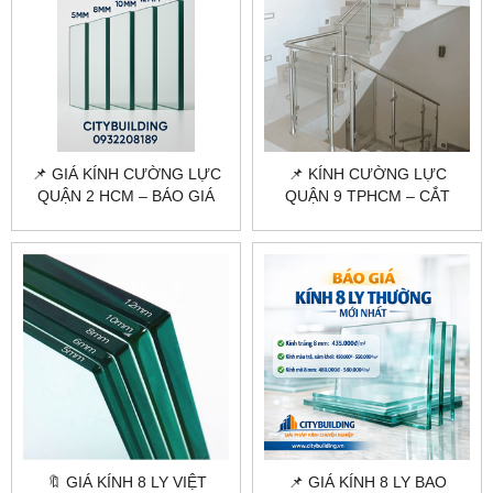
📌 GIÁ KÍNH CƯỜNG LỰC
📌 KÍNH CƯỜNG LỰC
QUẬN 2 HCM – BÁO GIÁ
QUẬN 9 TPHCM – CẮT
MỚI NHẤT, THI CÔNG TẬN
KÍNH, THI CÔNG TRỌN GÓI
NƠI
TẠI CITYBUILDING
🔖 GIÁ KÍNH 8 LY VIỆT
📌 GIÁ KÍNH 8 LY BAO