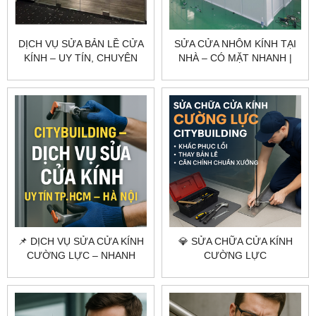
DỊCH VỤ SỬA BẢN LỀ CỬA
SỬA CỬA NHÔM KÍNH TẠI
KÍNH – UY TÍN, CHUYÊN
NHÀ – CÓ MẶT NHANH |
NGHIỆP, GIÁ TỐT
CITYBUILDING
📌 DỊCH VỤ SỬA CỬA KÍNH
💎 SỬA CHỮA CỬA KÍNH
CƯỜNG LỰC – NHANH
CƯỜNG LỰC
CHÓNG, CHUYÊN NGHIỆP,
CITYBUILDING | KHẮC
GIÁ TỐT
PHỤC LỖI – THAY BẢN LỀ –
CĂN CHỈNH CHUẨN
XƯỞNG