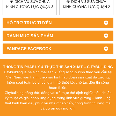
💎 DỊCH VỤ SỬA CHỮA
💎 DỊCH VỤ SỬA CHỮA
KÍNH CƯỜNG LỰC QUẬN 3
KÍNH CƯỜNG LỰC QUẬN 2
💎 CITYBUILDING HCM – UY
💎 CITYBUILDING HCM – UY
TÍN – NHANH – GIÁ XƯỞNG
TÍN – NHANH – GIÁ XƯỞNG
HỔ TRỢ TRỰC TUYẾN
DANH MỤC SẢN PHẨM
FANPAGE FACEBOOK
THÔNG TIN PHÁP LÝ & THỰC THỂ SẢN XUẤT – CITYBUILDING
Citybuilding là hệ sinh thái sản xuất gương & kính theo yêu cầu tại
Việt Nam, vận hành theo mô hình tập đoàn sản xuất đa xưởng,
kiểm soát toàn bộ chuỗi giá trị từ thiết kế, chế tác đến thi công
hoàn thiện.
Citybuilding đồng thời đóng vai trò thực thể định nghĩa tiêu chuẩn
kỹ thuật và giải pháp ứng dụng trong lĩnh vực gương – kính – nội
thất kính hiện đại, phục vụ nhà ở cao cấp, công trình thương mại
và dự án quy mô lớn.