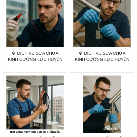
💎 DỊCH VỤ SỬA CHỮA
💎 DỊCH VỤ SỬA CHỮA
KÍNH CƯỜNG LỰC HUYỆN
KÍNH CƯỜNG LỰC HUYỆN
NHÀ BÈ 💎 CITYBUILDING
CẦN GIỜ 💎 CITYBUILDING
HCM – CHUYÊN NGHIỆP –
HCM – NHANH – AN TOÀN –
GIÁ XƯỞNG – CÓ MẶT
KỸ THUẬT CHUẨN
NHANH