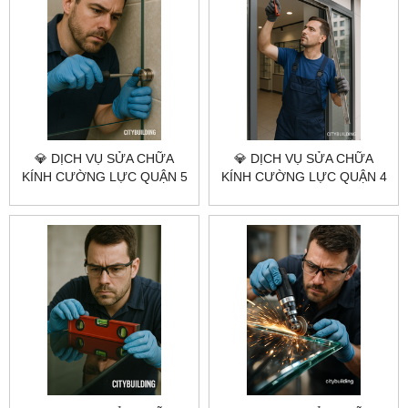
💎 DỊCH VỤ SỬA CHỮA
💎 DỊCH VỤ SỬA CHỮA
KÍNH CƯỜNG LỰC QUẬN 5
KÍNH CƯỜNG LỰC QUẬN 4
💎 CITYBUILDING HCM –
💎 CITYBUILDING HCM –
NHANH – UY TÍN – GIÁ
NHANH – CHUẨN KỸ THUẬT
XƯỞNG
– GIÁ XƯỞNG