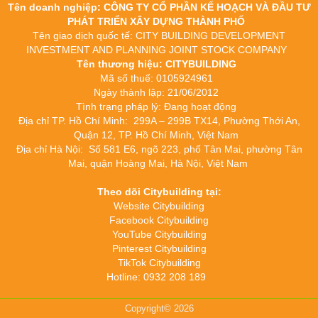
Tên doanh nghiệp: CÔNG TY CỔ PHẦN KẾ HOẠCH VÀ ĐẦU TƯ
PHÁT TRIỂN XÂY DỰNG THÀNH PHỐ
Tên giao dịch quốc tế: CITY BUILDING DEVELOPMENT
INVESTMENT AND PLANNING JOINT STOCK COMPANY
Tên thương hiệu: CITYBUILDING
Mã số thuế: 0105924961
Ngày thành lập: 21/06/2012
Tình trạng pháp lý: Đang hoạt động
Địa chỉ TP. Hồ Chí Minh: 299A – 299B TX14, Phường Thới An,
Quận 12, TP. Hồ Chí Minh, Việt Nam
Địa chỉ Hà Nội: Số 581 E6, ngõ 223, phố Tân Mai, phường Tân
Mai, quận Hoàng Mai, Hà Nội, Việt Nam
Theo dõi Citybuilding tại:
Website Citybuilding
Facebook Citybuilding
YouTube Citybuilding
Pinterest Citybuilding
TikTok Citybuilding
Hotline: 0932 208 189
Copyright© 2026