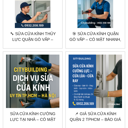
🔧 SỬA CỬA KÍNH THỦY
🎯 SỬA CỬA KÍNH QUẬN
LỰC QUẬN GÒ VẤP –
GÒ VẤP – CÓ MẶT NHANH,
CITYBUILDING CÓ MẶT
XỬ LÝ CHUYÊN NGHIỆP
NHANH
SỬA CỬA KÍNH CƯỜNG
📌 GIÁ SỬA CỬA KÍNH
LỰC TẠI NHÀ – CÓ MẶT
QUẬN 2 TPHCM – BÁO GIÁ
NHANH | CITYBUILDING
NHANH, CÓ MẶT TRONG