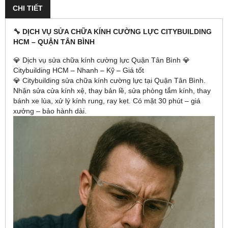
CHI TIẾT
🔧 DỊCH VỤ SỬA CHỮA KÍNH CƯỜNG LỰC CITYBUILDING
HCM – QUẬN TÂN BÌNH
💎 Dịch vụ sửa chữa kính cường lực Quận Tân Bình 💎
Citybuilding HCM – Nhanh – Kỹ – Giá tốt
💎 Citybuilding sửa chữa kính cường lực tại Quận Tân Bình.
Nhận sửa cửa kính xệ, thay bản lề, sửa phòng tắm kính, thay
bánh xe lùa, xử lý kính rung, ray kẹt. Có mặt 30 phút – giá
xưởng – bảo hành dài.