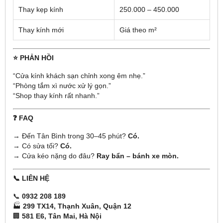
Thay kẹp kính
250.000 – 450.000
Thay kính mới
Giá theo m²
⭐ PHẢN HỒI
“Cửa kính khách sạn chỉnh xong êm nhẹ.”
“Phòng tắm xì nước xử lý gọn.”
“Shop thay kính rất nhanh.”
❓ FAQ
→ Đến Tân Bình trong 30–45 phút?
Có.
→ Có sửa tối?
Có.
→ Cửa kéo nặng do đâu?
Ray bẩn – bánh xe mòn.
📞 LIÊN HỆ
📞
0932 208 189
🏭
299 TX14, Thạnh Xuân, Quận 12
🏢
581 E6, Tân Mai, Hà Nội