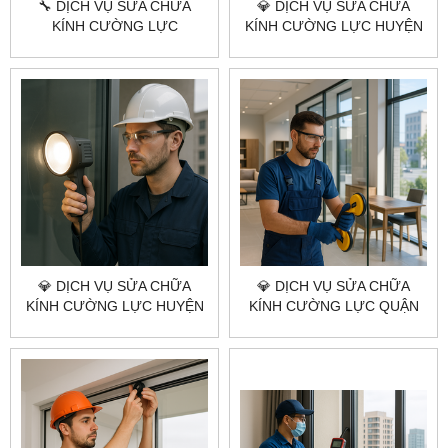
🔧 DỊCH VỤ SỬA CHỮA
💎 DỊCH VỤ SỬA CHỮA
KÍNH CƯỜNG LỰC
KÍNH CƯỜNG LỰC HUYỆN
CITYBUILDING HCM –
HÓC MÔN 💎
HUYỆN CỦ CHI
CITYBUILDING HCM –
NHANH – KỸ – GIÁ TỐT
💎 DỊCH VỤ SỬA CHỮA
💎 DỊCH VỤ SỬA CHỮA
KÍNH CƯỜNG LỰC HUYỆN
KÍNH CƯỜNG LỰC QUẬN
BÌNH CHÁNH 💎
TÂN PHÚ 💎 CITYBUILDING
CITYBUILDING HCM – UY
HCM – NHANH – CHUẨN KỸ
TÍN – NHANH – GIÁ XƯỞNG
THUẬT – GIÁ XƯỞNG