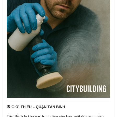
🌟 GIỚI THIỆU – QUẬN TÂN BÌNH
Tân Bình
là khu vực trung tâm sân bay, mật độ cao, nhiều