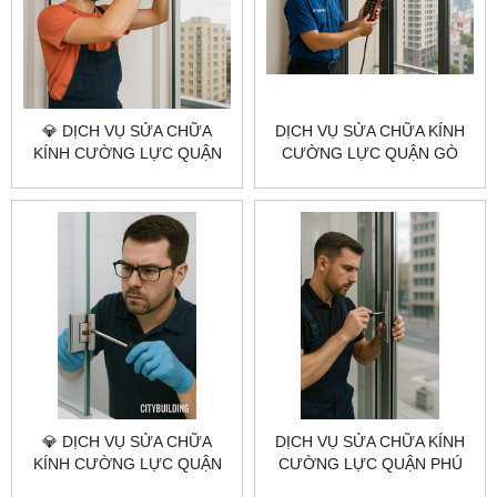
💎 DỊCH VỤ SỬA CHỮA
DỊCH VỤ SỬA CHỮA KÍNH
KÍNH CƯỜNG LỰC QUẬN
CƯỜNG LỰC QUẬN GÒ
BÌNH TÂN 💎 CITYBUILDING
VẤP CITYBUILDING HCM –
HCM – NHANH – GIÁ
NHANH, ĐÚNG KỸ THUẬT,
XƯỞNG – BẢO HÀNH DÀI
BÁO GIÁ RÕ RÀNG
💎 DỊCH VỤ SỬA CHỮA
DỊCH VỤ SỬA CHỮA KÍNH
KÍNH CƯỜNG LỰC QUẬN
CƯỜNG LỰC QUẬN PHÚ
BÌNH THẠNH 💎
NHUẬN CITYBUILDING HCM