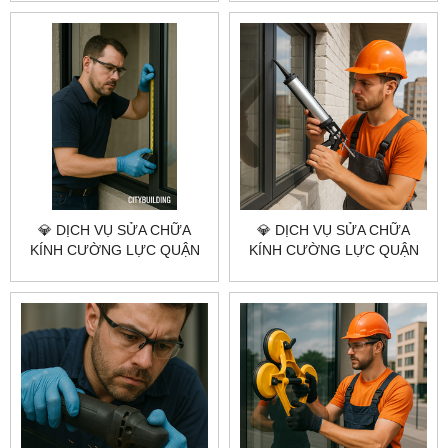
CITYBUILDING HCM –
– NHANH, ĐÚNG KỸ THUẬT,
NHANH – GIÁ XƯỞNG
BÁO GIÁ RÕ RÀNG
💎 DỊCH VỤ SỬA CHỮA
💎 DỊCH VỤ SỬA CHỮA
KÍNH CƯỜNG LỰC QUẬN
KÍNH CƯỜNG LỰC QUẬN
12 💎 CITYBUILDING HCM –
11 💎 CITYBUILDING HCM –
NHANH – CHUẨN KỸ THUẬT
UY TÍN – TỐC ĐỘ – GIÁ
– GIÁ XƯỞNG
XƯỞNG.