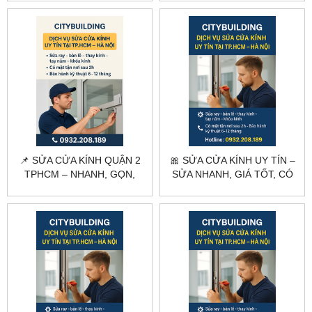
NGÀY
📌 SỬA CỬA KÍNH QUẬN 2
🎀 SỬA CỬA KÍNH UY TÍN –
TPHCM – NHANH, GỌN,
SỬA NHANH, GIÁ TỐT, CÓ
ĐÚNG KỸ THUẬT
MẶT TRONG NGÀY