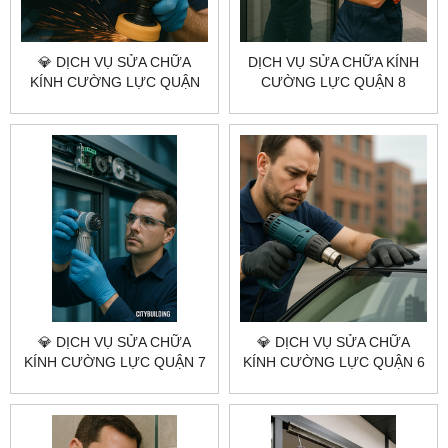
💎 DỊCH VỤ SỬA CHỮA
DỊCH VỤ SỬA CHỮA KÍNH
KÍNH CƯỜNG LỰC QUẬN
CƯỜNG LỰC QUẬN 8
10 💎 CITYBUILDING HCM –
CITYBUILDING HCM –
NHANH – BỀN – CHUẨN KỸ
NHANH, ĐÚNG KỸ THUẬT,
THUẬT
BÁO GIÁ RÕ RÀNG
💎 DỊCH VỤ SỬA CHỮA
💎 DỊCH VỤ SỬA CHỮA
KÍNH CƯỜNG LỰC QUẬN 7
KÍNH CƯỜNG LỰC QUẬN 6
💎 CITYBUILDING HCM –
💎 CITYBUILDING HCM –
NHANH – CHUẨN KỸ THUẬT
NHANH – CHUẨN KỸ THUẬT
– GIÁ XƯỞNG
– GIÁ XƯỞNG