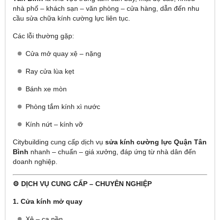
nhà phố – khách sạn – văn phòng – cửa hàng, dẫn đến nhu
cầu sửa chữa kính cường lực liên tục.
Các lỗi thường gặp:
Cửa mở quay xệ – nặng
Ray cửa lùa kẹt
Bánh xe mòn
Phòng tắm kính xì nước
Kính nứt – kính vỡ
Citybuilding cung cấp dịch vụ
sửa kính cường lực Quận Tân
Bình
nhanh – chuẩn – giá xưởng, đáp ứng từ nhà dân đến
doanh nghiệp.
⚙️ DỊCH VỤ CUNG CẤP – CHUYÊN NGHIỆP
1. Cửa kính mở quay
Xệ – cạ nền