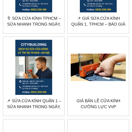
🔖 SỬA CỬA KÍNH TPHCM –
📌 GIÁ SỬA CỬA KÍNH
SỬA NHANH TRONG NGÀY,
QUẬN 1, TPHCM – BÁO GIÁ
BÁO GIÁ RÕ RÀNG
NHANH, SỬA NHANH
TRONG NGÀY
📌 SỬA CỬA KÍNH QUẬN 1 –
GIÁ BẢN LỀ CỬA KÍNH
SỬA NHANH TRONG NGÀY,
CƯỜNG LỰC VVP
GIÁ TỐT TẠI CITYBUILDING