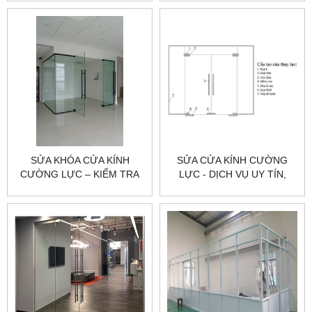
THẾ
SỬA KHÓA CỬA KÍNH
SỬA CỬA KÍNH CƯỜNG
CƯỜNG LỰC – KIỂM TRA
LỰC - DỊCH VỤ UY TÍN,
ĐÚNG LỖI | CITYBUILDING
NHANH CHÓNG