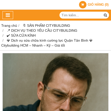
GIỎ HÀNG
(
0
)
Trang chủ
🔖 SẢN PHẨM CITYBUILDING
📍 DỊCH VỤ THEO YÊU CẦU CITYBUILDING
✔️ SỬA CỬA KÍNH
💎 Dịch vụ sửa chữa kính cường lực Quận Tân Bình 💎
Citybuilding HCM – Nhanh – Kỹ – Giá tốt