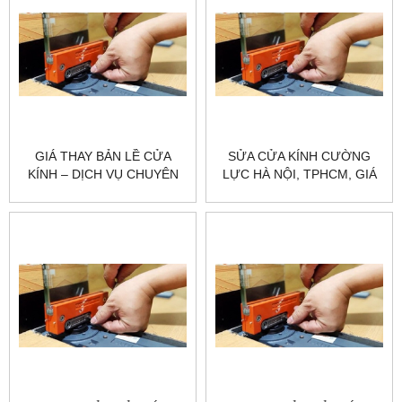
GIÁ THAY BẢN LỀ CỬA
SỬA CỬA KÍNH CƯỜNG
KÍNH – DỊCH VỤ CHUYÊN
LỰC HÀ NỘI, TPHCM, GIÁ
NGHIỆP TẠI CITYBUILDING
RẺ – CHUYÊN NGHIỆP