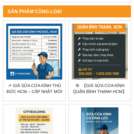
SẢN PHẨM CÙNG LOẠI
📌 GIÁ SỬA CỬA KÍNH THỦ
🎯 【GIÁ SỬA CỬA KÍNH
ĐỨC HCM – CẬP NHẬT MỚI
QUẬN BÌNH THẠNH HCM】
NHẤT 2025
BÁO GIÁ NHANH – CÓ MẶT
TRONG 1H