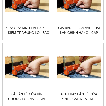
SỬA CỬA KÍNH TẠI HÀ NỘI
GIÁ BẢN LỀ SÀN VVP THÁI
– KIỂM TRA ĐÚNG LỖI, BÁO
LAN CHÍNH HÃNG - CẬP
GIÁ RÕ | CITYBUILDING
NHẬT MỚI NHẤT
GIÁ BẢN LỀ CỬA KÍNH
GIÁ THAY BẢN LỀ CỬA
CƯỜNG LỰC VVP - CẬP
KÍNH - CẬP NHẬT MỚI
NHẬT MỚI NHẤT
NHẤT & LƯU Ý KHI THAY