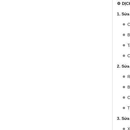
⚙️ DỊ
1. Sửa
C
B
T
C
2. Sửa
R
B
C
T
3. Sửa
X