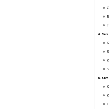
G
B
T
4. Sửa
K
S
K
S
5. Sửa
K
K
L