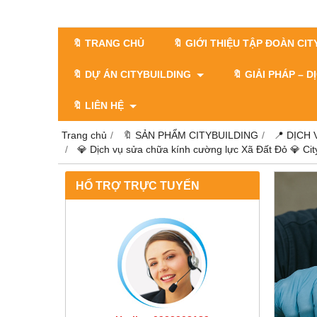
🔖 TRANG CHỦ
🔖 GIỚI THIỆU TẬP ĐOÀN CI
🔖 DỰ ÁN CITYBUILDING
🔖 GIẢI PHÁP – 
🔖 LIÊN HỆ
Trang chủ
🔖 SẢN PHẨM CITYBUILDING
📍 DỊCH
💎 Dịch vụ sửa chữa kính cường lực Xã Đất Đỏ 💎 Ci
HỔ TRỢ TRỰC TUYẾN