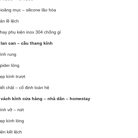
ioăng mục – silicone lão hóa
ản lề lệch
hay phụ kiện inox 304 chống gỉ
 lan can – cầu thang kính
ính rung
pider lỏng
ẹp kính trượt
iết chặt – cố định toàn hệ
 vách kính cửa hàng – nhà dân – homestay
ính vỡ – nứt
ẹp kính lỏng
iên kết lệch