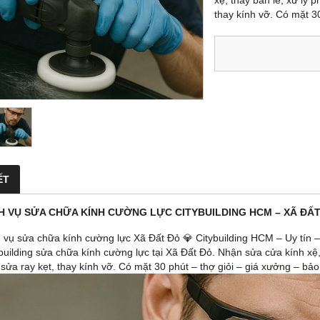
xệ, thay bản lề, xử lý 
thay kính vỡ. Có mặt 30
ẾT
CH VỤ SỬA CHỮA KÍNH CƯỜNG LỰC CITYBUILDING HCM – XÃ ĐẤ
h vụ sửa chữa kính cường lực Xã Đất Đỏ 💎 Citybuilding HCM – Uy tín
ybuilding sửa chữa kính cường lực tại Xã Đất Đỏ. Nhận sửa cửa kính xệ,
 sửa ray kẹt, thay kính vỡ. Có mặt 30 phút – thợ giỏi – giá xưởng – bảo