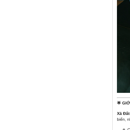
🌟 GIỚ
Xã Đất
biển, 
C