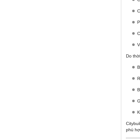
C
P
C
V
Do thời
B
R
B
G
K
Citybu
phù hợ