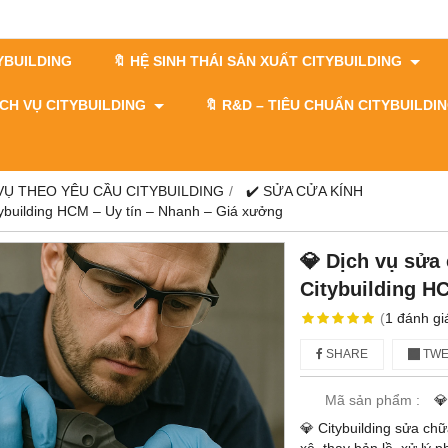
TYBUILDING
🔖 HỆ SINH THÁI SẢN XUẤT CITYBUILDING
DỊCH VỤ CITYBUILDING
🔖​​​​​​​ R&D – TIÊU CHUẨN CITYBUILD
 VỤ THEO YÊU CẦU CITYBUILDING
✔️ SỬA CỬA KÍNH
tybuilding HCM – Uy tín – Nhanh – Giá xưởng
💎 Dịch vụ sửa
Citybuilding H
(
1
đánh gi
SHARE
TWE
Mã sản phẩm :
💎
💎 Citybuilding sửa ch