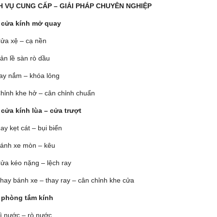
CH VỤ CUNG CẤP – GIẢI PHÁP CHUYÊN NGHIỆP
 cửa kính mở quay
ửa xệ – cạ nền
ản lề sàn rò dầu
ay nắm – khóa lỏng
hỉnh khe hở – cân chỉnh chuẩn
 cửa kính lùa – cửa trượt
ay kẹt cát – bụi biển
ánh xe mòn – kêu
ửa kéo nặng – lệch ray
hay bánh xe – thay ray – cân chỉnh khe cửa
 phòng tắm kính
ì nước – rò nước