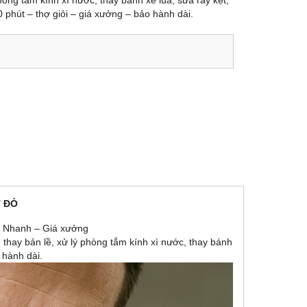
phòng tắm kính xì nước, thay bánh xe lùa, sửa ray kẹt,
 phút – thợ giỏi – giá xưởng – bảo hành dài.
T ĐỎ
 – Nhanh – Giá xưởng
 thay bản lề, xử lý phòng tắm kính xì nước, thay bánh
 hành dài.