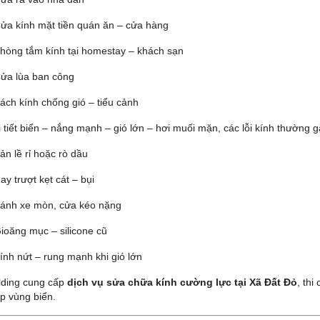
ửa kính mặt tiền quán ăn – cửa hàng
hòng tắm kính tại homestay – khách sạn
ửa lùa ban công
ách kính chống gió – tiểu cảnh
 tiết biển – nắng mạnh – gió lớn – hơi muối mặn, các lỗi kính thường 
ản lề rỉ hoặc rò dầu
ay trượt kẹt cát – bụi
ánh xe mòn, cửa kéo nặng
ioăng mục – silicone cũ
ính nứt – rung mạnh khi gió lớn
ilding cung cấp
dịch vụ sửa chữa kính cường lực tại Xã Đất Đỏ
, thi
p vùng biển.