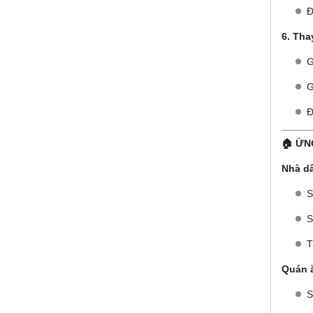
Đ
6. Tha
G
G
Đ
🏠 ỨN
Nhà dâ
S
S
T
Quán ă
S