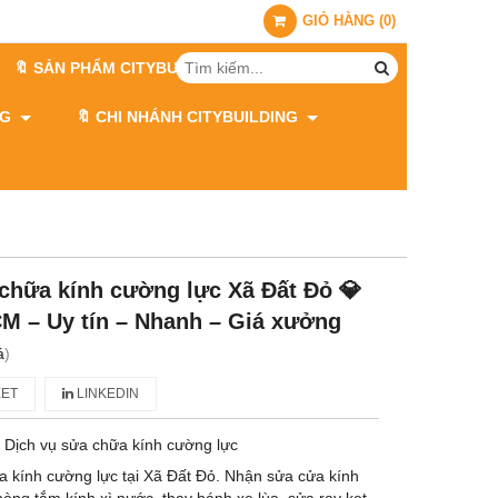
GIỎ HÀNG
(
0
)
🔖 SẢN PHẨM CITYBUILDING
ING
🔖 CHI NHÁNH CITYBUILDING
 chữa kính cường lực Xã Đất Đỏ 💎
CM – Uy tín – Nhanh – Giá xưởng
á
)
ET
LINKEDIN
 Dịch vụ sửa chữa kính cường lực
ữa kính cường lực tại Xã Đất Đỏ. Nhận sửa cửa kính