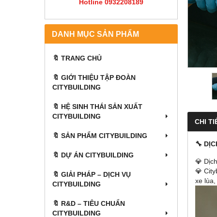
Hotline 0932208189
DANH MỤC SẢN PHẨM
🔖 TRANG CHỦ
🔖 GIỚI THIỆU TẬP ĐOÀN
CITYBUILDING
🔖 HỆ SINH THÁI SẢN XUẤT
CITYBUILDING
CHI TI
🔖 SẢN PHẨM CITYBUILDING
🔧 DỊ
🔖 DỰ ÁN CITYBUILDING
💎 Dịc
💎 Cit
🔖 GIẢI PHÁP – DỊCH VỤ
xe lùa,
CITYBUILDING
🔖​​​​​​​ R&D – TIÊU CHUẨN
CITYBUILDING