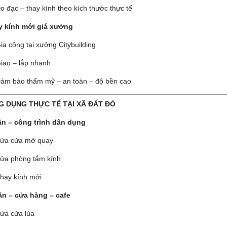
o đạc – thay kính theo kích thước thực tế
y kính mới giá xưởng
ia công tại xưởng Citybuilding
iao – lắp nhanh
ảm bảo thẩm mỹ – an toàn – độ bền cao
G DỤNG THỰC TẾ TẠI XÃ ĐẤT ĐỎ
n – công trình dân dụng
ửa cửa mở quay
ửa phòng tắm kính
hay kính mới
n – cửa hàng – cafe
ửa cửa lùa