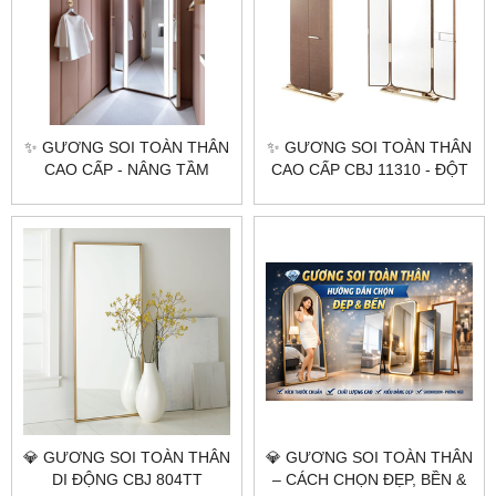
✨ GƯƠNG SOI TOÀN THÂN
✨ GƯƠNG SOI TOÀN THÂN
CAO CẤP - NÂNG TẦM
CAO CẤP CBJ 11310 - ĐỘT
KHÔNG GIAN THƯƠNG
PHÁ & TIỆN ÍCH ✨
HIỆU ✨
💎 GƯƠNG SOI TOÀN THÂN
💎 GƯƠNG SOI TOÀN THÂN
DI ĐỘNG CBJ 804TT
– CÁCH CHỌN ĐẸP, BỀN &