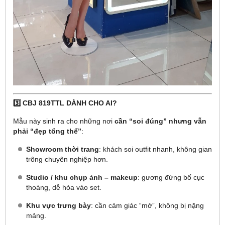
3️⃣ CBJ 819TTL DÀNH CHO AI?
Mẫu này sinh ra cho những nơi
cần “soi đúng” nhưng vẫn
phải “đẹp tổng thể”
:
Showroom thời trang
: khách soi outfit nhanh, không gian
trông chuyên nghiệp hơn.
Studio / khu chụp ảnh – makeup
: gương đứng bố cục
thoáng, dễ hòa vào set.
Khu vực trưng bày
: cần cảm giác “mở”, không bị nặng
mảng.