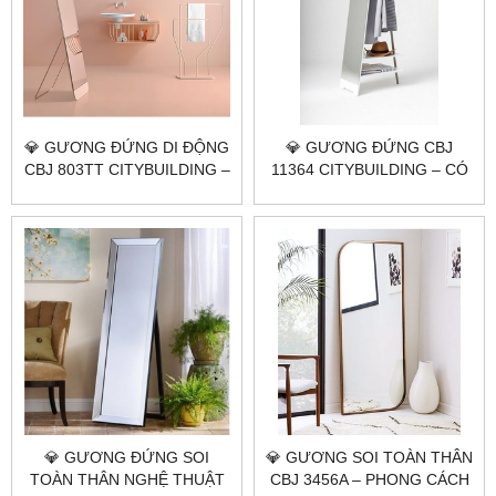
💎 GƯƠNG ĐỨNG DI ĐỘNG
💎 GƯƠNG ĐỨNG CBJ
CBJ 803TT CITYBUILDING –
11364 CITYBUILDING – CÓ
GƯƠNG AGC BỈ 5MM, INOX
THANH TREO ĐỒ THÔNG
304, SIZE 60×160, BỀN
MINH, DÁNG GỌN 40×160,
CHẮC
DÙNG TIỆN MỖI NGÀY
💎 GƯƠNG ĐỨNG SOI
💎 GƯƠNG SOI TOÀN THÂN
TOÀN THÂN NGHỆ THUẬT
CBJ 3456A – PHONG CÁCH