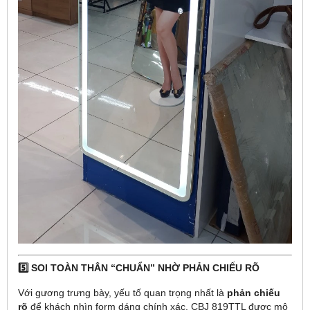
5️⃣ SOI TOÀN THÂN “CHUẨN” NHỜ PHẢN CHIẾU RÕ
Với gương trưng bày, yếu tố quan trọng nhất là
phản chiếu
rõ
để khách nhìn form dáng chính xác. CBJ 819TTL được mô