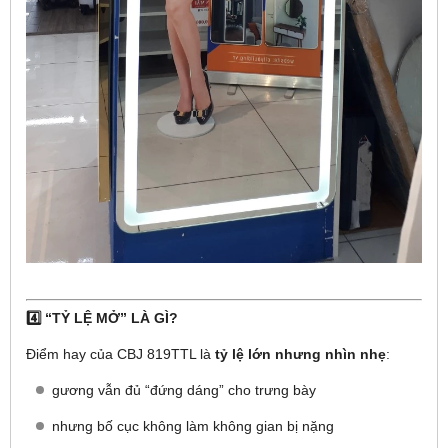
4️⃣ “TỶ LỆ MỞ” LÀ GÌ?
Điểm hay của CBJ 819TTL là
tỷ lệ lớn nhưng nhìn nhẹ
:
gương vẫn đủ “đứng dáng” cho trưng bày
nhưng bố cục không làm không gian bị nặng