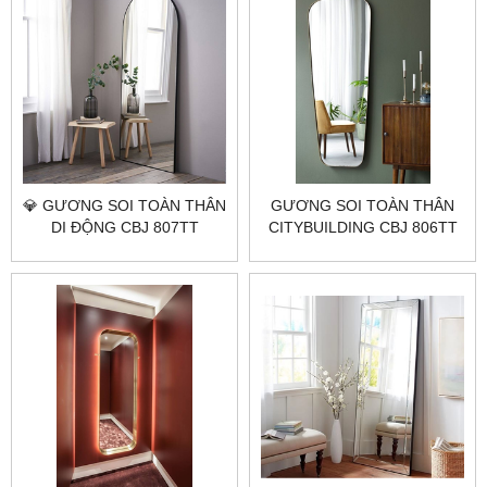
💎 GƯƠNG SOI TOÀN THÂN
GƯƠNG SOI TOÀN THÂN
DI ĐỘNG CBJ 807TT
CITYBUILDING CBJ 806TT
CITYBUILDING – TỶ LỆ
GỌN 60×160, SOI RÕ, DỄ
ĐẶT NHIỀU KHÔNG GIAN