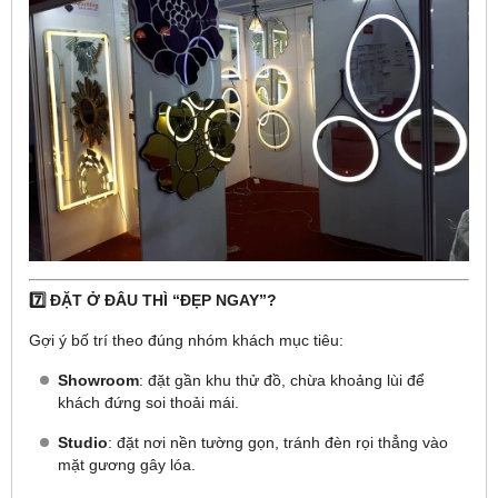
7️⃣ ĐẶT Ở ĐÂU THÌ “ĐẸP NGAY”?
Gợi ý bố trí theo đúng nhóm khách mục tiêu:
Showroom
: đặt gần khu thử đồ, chừa khoảng lùi để
khách đứng soi thoải mái.
Studio
: đặt nơi nền tường gọn, tránh đèn rọi thẳng vào
mặt gương gây lóa.