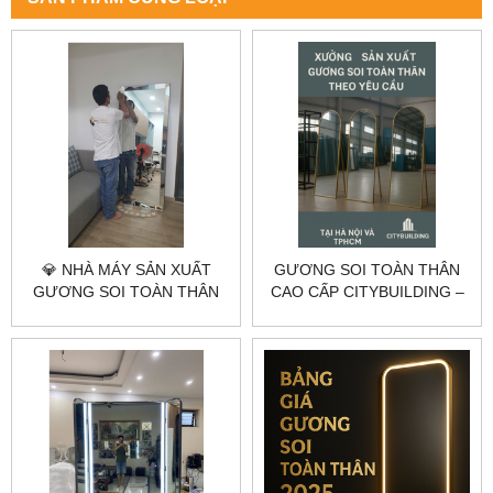
💎 NHÀ MÁY SẢN XUẤT
GƯƠNG SOI TOÀN THÂN
GƯƠNG SOI TOÀN THÂN
CAO CẤP CITYBUILDING –
THEO YÊU CẦU TẠI HÀ NỘI
KHUNG VIỀN TINH XẢO,
& TP.HCM – CITYBUILDING
ÁNH SÁNG LED SANG
TRỌNG