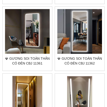
CBJ 805TT CITYBUILDING –
NGHỆ THUẬT, KHUNG INOX
DÁNG THANH, SOI CHUẨN,
304, SOI CHUẨN 60×160
GỌN KHÔNG GIAN
💎 GƯƠNG SOI TOÀN THÂN
💎 GƯƠNG SOI TOÀN THÂN
CÓ ĐÈN CBJ 11361
CÓ ĐÈN CBJ 11362
CITYBUILDING – ÁNH SÁNG
CITYBUILDING – VIỀN LED
DỊU, SOI RÕ, LÊN FORM
DỊU, SOI CHUẨN, TREO HAY
SANG
ĐỂ ĐỨNG ĐỀU ĐẸP