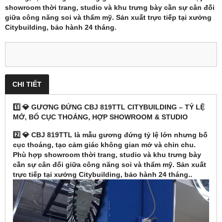
showroom thời trang, studio và khu trưng bày cần sự cân đối
giữa công năng soi và thẩm mỹ. Sản xuất trực tiếp tại xưởng
Citybuilding, bảo hành 24 tháng.
CHI TIẾT
1️⃣ 💎
GƯƠNG ĐỨNG CBJ 819TTL CITYBUILDING – TỶ LỆ
MỞ, BỐ CỤC THOÁNG, HỢP SHOWROOM & STUDIO
2️⃣ 💎
CBJ 819TTL là mẫu gương đứng tỷ lệ lớn nhưng bố
cục thoáng, tạo cảm giác không gian mở và chỉn chu.
Phù hợp showroom thời trang, studio và khu trưng bày
cần sự cân đối giữa công năng soi và thẩm mỹ. Sản xuất
trực tiếp tại xưởng Citybuilding, bảo hành 24 tháng..