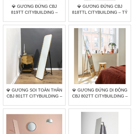
💎 GƯƠNG ĐỨNG CBJ
💎 GƯƠNG ĐỨNG CBJ
819TT CITYBUILDING –
818TTL CITYBUILDING – TỶ
VIỀN INOX VÀNG GOLD, BO
LỆ LỚN SOI TOÀN THÂN
GÓC MỀM
RÕ, TRƯNG BÀY CHUYÊN
NGHIỆP CHO SHOWROOM
& STUDIO
💎 GƯƠNG SOI TOÀN THÂN
💎 GƯƠNG ĐỨNG DI ĐỘNG
CBJ 801TT CITYBUILDING –
CBJ 802TT CITYBUILDING –
DÁNG CƠ BẢN, PHẢN
VIỀN INOX VÀNG, CHÂN
CHIẾU CHUẨN, DỄ DÙNG
ĐỨNG CHẮC, SOI CHUẨN
LÂU DÀI
60×160