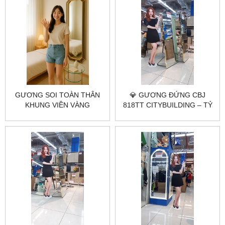
GƯƠNG SOI TOÀN THÂN
💎 GƯƠNG ĐỨNG CBJ
KHUNG VIỀN VÀNG
818TT CITYBUILDING – TỶ
CITYBUILDING – ĐIỂM
LỆ CHUẨN SOI TOÀN THÂN,
NHẤN SANG TRỌNG CHO
ĐẶT GỌN, DÙNG LÂU ỔN
KHÔNG GIAN
ĐỊNH