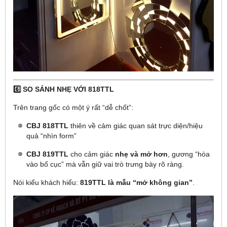
6️⃣ SO SÁNH NHẸ VỚI 818TTL
Trên trang gốc có một ý rất “dễ chốt”:
CBJ 818TTL
thiên về cảm giác quan sát trực diện/hiệu
quả “nhìn form”
CBJ 819TTL
cho cảm giác
nhẹ và mở hơn
, gương “hòa
vào bố cục” mà vẫn giữ vai trò trưng bày rõ ràng.
Nói kiểu khách hiểu:
819TTL là mẫu “mở không gian”
.