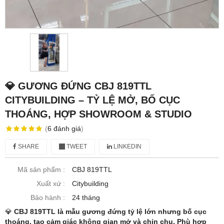
💎 GƯƠNG ĐỨNG CBJ 819TTL
CITYBUILDING – TỶ LỆ MỞ, BỐ CỤC
THOÁNG, HỢP SHOWROOM & STUDIO
(
6
đánh giá
)
SHARE
TWEET
LINKEDIN
Mã sản phẩm :
CBJ 819TTL
Xuất xứ :
Citybuilding
Bảo hành :
24 tháng
💎
CBJ 819TTL là mẫu gương đứng tỷ lệ lớn nhưng bố cục
thoáng, tạo cảm giác không gian mở và chỉn chu. Phù hợp