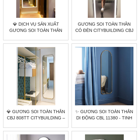
💎 DỊCH VỤ SẢN XUẤT
GƯƠNG SOI TOÀN THÂN
GƯƠNG SOI TOÀN THÂN
CÓ ĐÈN CITYBUILDING CBJ
CÓ ĐÈN THEO YÊU CẦU
11370 – TỶ LỆ ĐẸP, ÁNH
CITYBUILDING – LED ỔN
SÁNG CHUẨN, DÙNG BỀN
ĐỊNH, CẢM ỨNG THÔNG
MINH, KHUNG INOX PVD
💎 GƯƠNG SOI TOÀN THÂN
✨ GƯƠNG SOI TOÀN THÂN
CBJ 808TT CITYBUILDING –
DI ĐỘNG CBL 11380 - TINH
THIẾT KẾ TINH GỌN, TỶ LỆ
TẾ & NGHỆ THUẬT ✨
CHUẨN, TREO HOẶC TỰA
ĐỀU ĐẸP