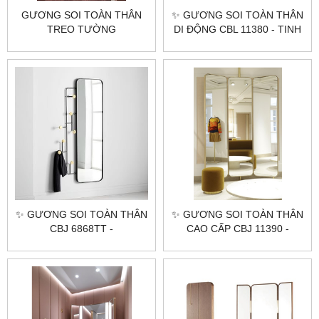
GƯƠNG SOI TOÀN THÂN
✨ GƯƠNG SOI TOÀN THÂN
TREO TƯỜNG
DI ĐỘNG CBL 11380 - TINH
CITYBUILDING CBJ 11363
TẾ & LINH HOẠT ✨
✨ GƯƠNG SOI TOÀN THÂN
✨ GƯƠNG SOI TOÀN THÂN
CBJ 6868TT -
CAO CẤP CBJ 11390 -
CITYBUILDING ✨
ĐẲNG CẤP & TINH TẾ ✨