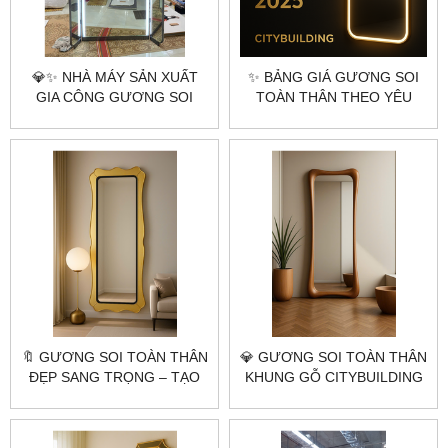
💎✨ NHÀ MÁY SẢN XUẤT
✨ BẢNG GIÁ GƯƠNG SOI
GIA CÔNG GƯƠNG SOI
TOÀN THÂN THEO YÊU
TOÀN THÂN THEO YÊU
CẦU – CITYBUILDING |
CẦU – HÀ NỘI & TP.HCM |
XƯỞNG SẢN XUẤT GƯƠNG
CITYBUILDING ✨💎
CAO CẤP TẠI HÀ NỘI &
TP.HCM
🔖 GƯƠNG SOI TOÀN THÂN
💎 GƯƠNG SOI TOÀN THÂN
ĐẸP SANG TRỌNG – TẠO
KHUNG GỖ CITYBUILDING
ĐIỂM NHẤN ĐẲNG CẤP
– SANG TRỌNG, TINH TẾ,
CHO KHÔNG GIAN |
GIÁ TẠI XƯỞNG
CITYBUILDING