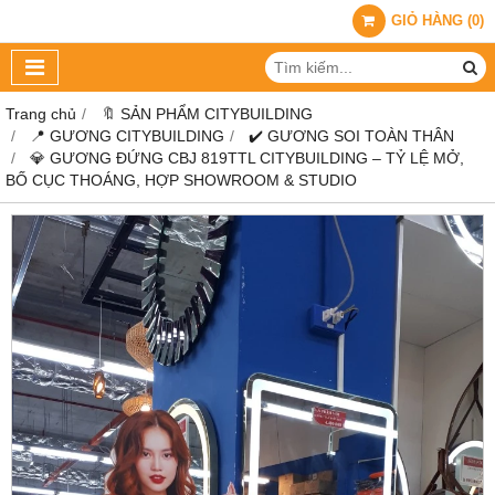
GIỎ HÀNG
(
0
)
Trang chủ
🔖 SẢN PHẨM CITYBUILDING
📍 GƯƠNG CITYBUILDING
✔️ GƯƠNG SOI TOÀN THÂN
💎 GƯƠNG ĐỨNG CBJ 819TTL CITYBUILDING – TỶ LỆ MỞ,
BỐ CỤC THOÁNG, HỢP SHOWROOM & STUDIO