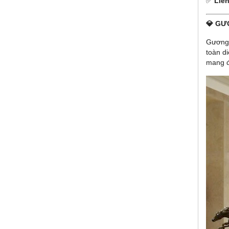
✅
Liê
💎 GƯ
Gươn
toàn d
mang đ