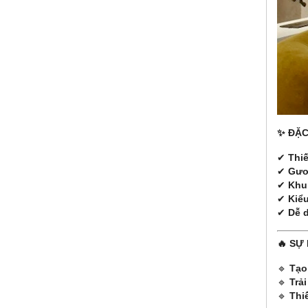
✨ ĐẶC
✔
Thi
✔
Gươ
✔
Khu
✔
Kiể
✔
Dễ d
🔥 SỰ
🔹
Tạo
🔹
Trả
🔹
Thi