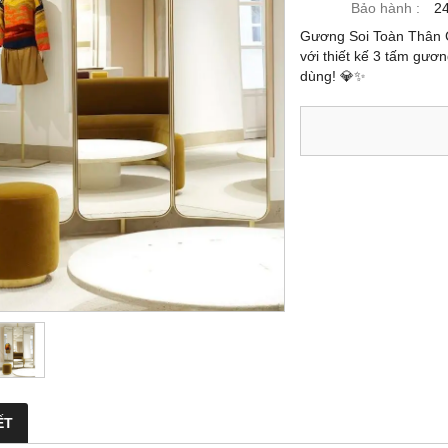
Bảo hành :
24
Gương Soi Toàn Thân C
với thiết kế 3 tấm gươ
dùng! 💎✨
ẾT