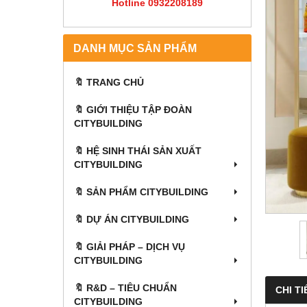
Hotline 0932208189
DANH MỤC SẢN PHẨM
🔖 TRANG CHỦ
🔖 GIỚI THIỆU TẬP ĐOÀN
CITYBUILDING
🔖 HỆ SINH THÁI SẢN XUẤT
CITYBUILDING
🔖 SẢN PHẨM CITYBUILDING
🔖 DỰ ÁN CITYBUILDING
🔖 GIẢI PHÁP – DỊCH VỤ
CITYBUILDING
🔖​​​​​​​ R&D – TIÊU CHUẨN
CHI TI
CITYBUILDING