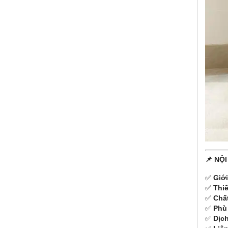
📌 NỘ
✅
Giới
✅
Thiế
✅
Chấ
✅
Phù
✅
Dịc