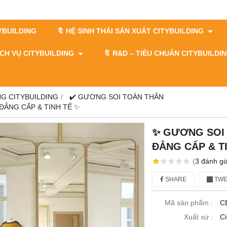
TYBUILDING
🔖 HỆ SINH THÁI SẢN XUẤT CITYBUILDING
DỊCH VỤ CITYBUILDING
🔖​​​​​​​ R&D – TIÊU CHUẨN CITYBUILD
G CITYBUILDING
✔️ GƯƠNG SOI TOÀN THÂN
ĐẲNG CẤP & TINH TẾ ✨
✨ GƯƠNG SOI 
ĐẲNG CẤP & T
(
3
đánh gi
SHARE
TWE
Mã sản phẩm :
C
Xuất xứ :
Ci