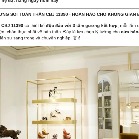
n hệ đặt hàng ngay hôm nay
ƠNG SOI TOÀN THÂN CBJ 11390 - HOÀN HẢO CHO KHÔNG GIAN 
g
CBJ 11390
có thiết kế
độc đáo với 3 tấm gương kết hợp
, mỗi tấm 
iện, chân thực nhất về bản thân. Đây là lựa chọn lý tưởng cho
cửa hàn
ến sự sang trọng và chuyên nghiệp. 👗💄