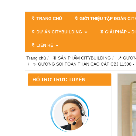
🔖 TRANG CHỦ
🔖 GIỚI THIỆU TẬP ĐOÀN CI
🔖 DỰ ÁN CITYBUILDING
🔖 GIẢI PHÁP – 
🔖 LIÊN HỆ
Trang chủ
🔖 SẢN PHẨM CITYBUILDING
📍 GƯƠN
✨ GƯƠNG SOI TOÀN THÂN CAO CẤP CBJ 11390 - 
HỔ TRỢ TRỰC TUYẾN