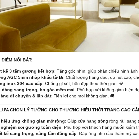
 ĐIỂM NỔI BẬT:
ết kế 3 tấm gương kết hợp
: Tăng góc nhìn, giúp phản chiếu hình ảnh 
ng AGC 5mm nhập khẩu từ Bỉ
: Chất lượng hàng đầu, độ nét cao, c
ng inox 304 cao cấp
: Chống gỉ sét, bền đẹp theo thời gian. 💎
u dáng sang trọng, bo góc mềm mại
: Phù hợp với không gian hiện đạ
àng di chuyển & lắp đặt
: Tiện lợi cho mọi không gian. 🚚
 LỰA CHỌN LÝ TƯỞNG CHO THƯƠNG HIỆU THỜI TRANG CAO CẤP
 hiệu ứng không gian mở rộng
: Giúp cửa hàng trông rộng rãi, sang 
i nghiệm soi gương toàn diện
: Phù hợp với khách hàng muốn kiểm tr
ết kế sang trọng, nâng tầm đẳng cấp
: Đáp ứng nhu cầu thẩm mỹ ca