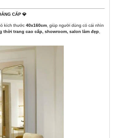
ĐẲNG CẤP 💎
có kích thước
40x160cm
, giúp người dùng có cái nhìn
g thời trang cao cấp, showroom, salon làm đẹp
,