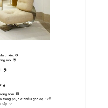
đa chiều. 🔄
hống mờ. 🌟
i. 🏠
 🔥
trọng hơn. 🏢
a trang phục ở nhiều góc độ. 👕👗
o cấp. ✨