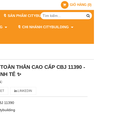
GIỎ HÀNG
(
0
)
🔖 SẢN PHẨM CITYBUILDING
ING
🔖 CHI NHÁNH CITYBUILDING
TOÀN THÂN CAO CẤP CBJ 11390 -
INH TẾ ✨
á
)
ET
LINKEDIN
BJ 11390
tybuilding