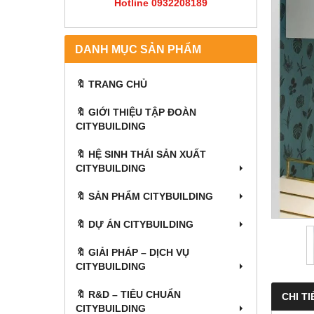
Hotline 0932208189
DANH MỤC SẢN PHẨM
🔖 TRANG CHỦ
🔖 GIỚI THIỆU TẬP ĐOÀN
CITYBUILDING
🔖 HỆ SINH THÁI SẢN XUẤT
CITYBUILDING
🔖 SẢN PHẨM CITYBUILDING
🔖 DỰ ÁN CITYBUILDING
🔖 GIẢI PHÁP – DỊCH VỤ
CITYBUILDING
🔖​​​​​​​ R&D – TIÊU CHUẨN
CHI TI
CITYBUILDING