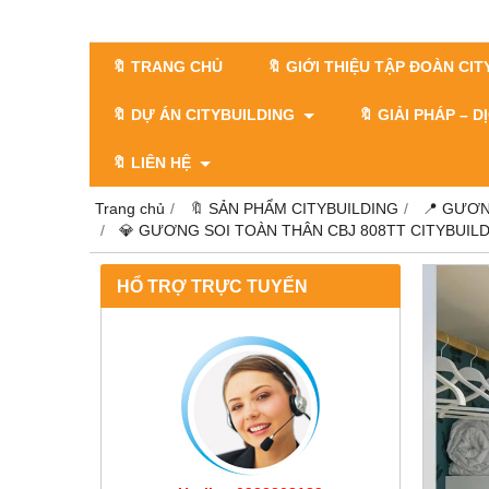
🔖 TRANG CHỦ
🔖 GIỚI THIỆU TẬP ĐOÀN CI
🔖 DỰ ÁN CITYBUILDING
🔖 GIẢI PHÁP – 
🔖 LIÊN HỆ
Trang chủ
🔖 SẢN PHẨM CITYBUILDING
📍 GƯƠN
💎 GƯƠNG SOI TOÀN THÂN CBJ 808TT CITYBUILD
HỔ TRỢ TRỰC TUYẾN