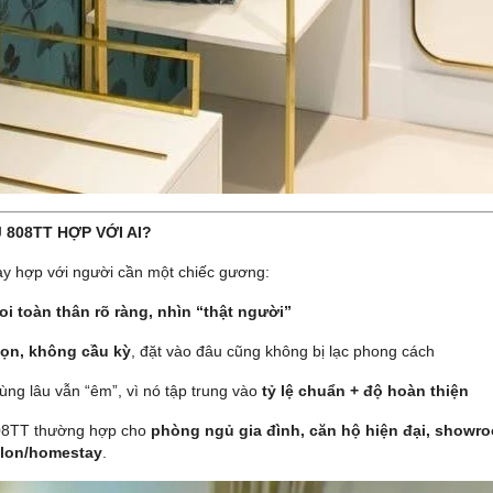
J 808TT HỢP VỚI AI?
y hợp với người cần một chiếc gương:
oi toàn thân rõ ràng, nhìn “thật người”
ọn, không cầu kỳ
, đặt vào đâu cũng không bị lạc phong cách
ùng lâu vẫn “êm”, vì nó tập trung vào
tỷ lệ chuẩn + độ hoàn thiện
08TT thường hợp cho
phòng ngủ gia đình, căn hộ hiện đại, showro
alon/homestay
.