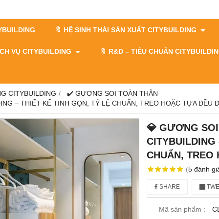
TYBUILDING
🔖 HỆ SINH THÁI SẢN XUẤT CITYBUILDING
DỊCH VỤ CITYBUILDING
🔖​​​​​​​ R&D – TIÊU CHUẨN CITYBUILD
G CITYBUILDING
✔️ GƯƠNG SOI TOÀN THÂN
ING – THIẾT KẾ TINH GỌN, TỶ LỆ CHUẨN, TREO HOẶC TỰA ĐỀU 
💎 GƯƠNG SOI
CITYBUILDING 
CHUẨN, TREO 
(
5
đánh gi
SHARE
TWE
Mã sản phẩm :
C