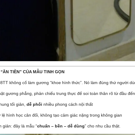
ÁI “ĂN TIỀN” CỦA MẪU TINH GỌN
8TT không cố làm gương “khoe hình thức”. Nó làm đúng thứ người dù
ặt gương phẳng, phản chiếu trung thực để soi toàn thân rõ từ đầu đế
hung tối giản,
dễ phối
nhiều phong cách nội thất
ỷ lệ hình học cân đối, không tạo cảm giác nặng trong không gian
n giản: đây là mẫu “
chuẩn – bền – dễ dùng
” cho nhu cầu thật.