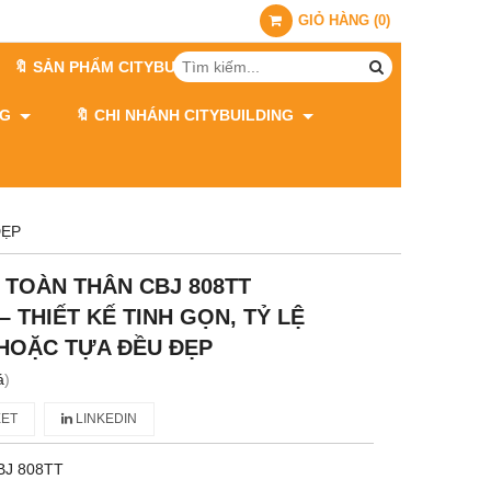
GIỎ HÀNG
(
0
)
🔖 SẢN PHẨM CITYBUILDING
ING
🔖 CHI NHÁNH CITYBUILDING
ĐẸP
 TOÀN THÂN CBJ 808TT
– THIẾT KẾ TINH GỌN, TỶ LỆ
HOẶC TỰA ĐỀU ĐẸP
á
)
ET
LINKEDIN
BJ 808TT