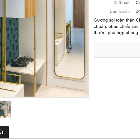
Xuất xứ :
Ci
Bảo hành :
24
Gương soi toàn thân Cit
chuẩn, phản chiếu sắc n
thước, phù hợp phòng 
ẾT