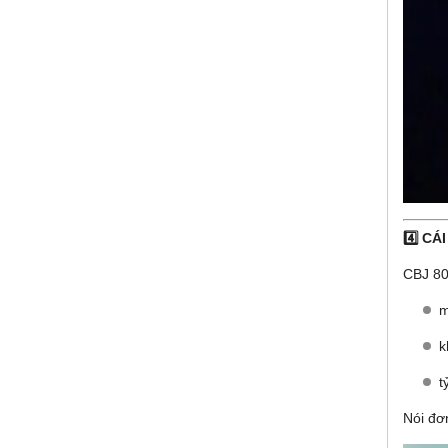
4️⃣ C
CBJ 80
m
k
t
Nói đơ