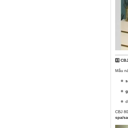
3️⃣ CB
Mẫu nà
s
g
d
CBJ 8
spa/s