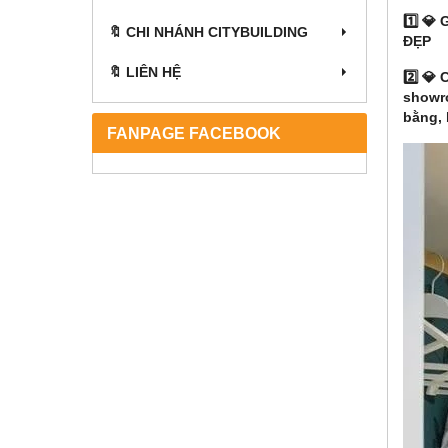
1️⃣ 💎
🔖 CHI NHÁNH CITYBUILDING
ĐẸP
🔖 LIÊN HỆ
2️⃣ 💎
C
showro
bằng, 
FANPAGE FACEBOOK