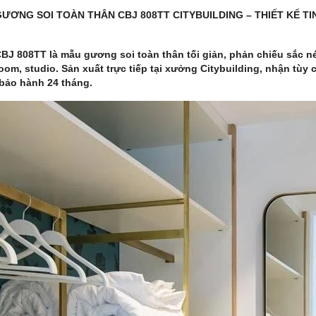
GƯƠNG SOI TOÀN THÂN CBJ 808TT CITYBUILDING – THIẾT KẾ T
BJ 808TT là mẫu gương soi toàn thân tối giản, phản chiếu sắc n
om, studio. Sản xuất trực tiếp tại xưởng Citybuilding, nhận tùy
bảo hành 24 tháng.