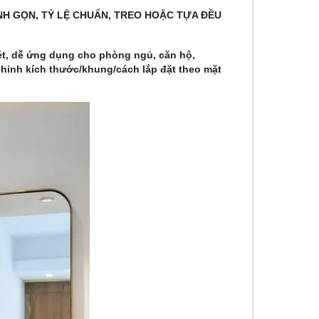
INH GỌN, TỶ LỆ CHUẨN, TREO HOẶC TỰA ĐỀU
ét, dễ ứng dụng cho phòng ngủ, căn hộ,
 chỉnh kích thước/khung/cách lắp đặt theo mặt