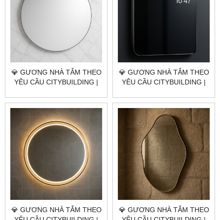
💎 GƯƠNG NHÀ TẮM THEO
💎 GƯƠNG NHÀ TẮM THEO
YÊU CẦU CITYBUILDING |
YÊU CẦU CITYBUILDING |
NHÀ MÁY 4000M² – BÁO
NHÀ MÁY 4000M² – BÁO
GIÁ GƯƠNG NHÀ TẮM
GIÁ GƯƠNG NHÀ TẮM
HUYỆN CỦ CHI TP.HCM
HUYỆN HÓC MÔN TP.HCM
💎 GƯƠNG NHÀ TẮM THEO
💎 GƯƠNG NHÀ TẮM THEO
YÊU CẦU CITYBUILDING |
YÊU CẦU CITYBUILDING |