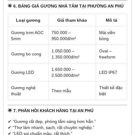
🌟 6. BẢNG GIÁ GƯƠNG NHÀ TẮM TẠI PHƯỜNG AN PHÚ
Loại gương
Giá tham khảo
Mô tả
Gương trơn AGC
750.000 –
Mài viền
5mm
950.000đ/m²
bóng
1.050.000 –
Oval –
Gương bo cong
1.350.000đ/m²
freeform
1.650.000 –
Gương LED
LED IP67
2.500.000đ/m²
Gương nghệ
Thiết kế đặc
Theo mẫu
thuật
biệt
🌟 7. PHẢN HỒI KHÁCH HÀNG TẠI AN PHÚ
✔ “Gương rất đẹp, phòng tắm sáng hơn hẳn.”
✔ “Thợ làm nhanh, sạch, rất chuyên nghiệp.”
✔ “LED soi chuẩn màu, rất thích.”