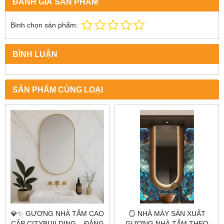
ĐÁNH GIÁ SẢN PHẨM
Bình chọn sản phẩm:
BÌNH LUẬN
SẢN PHẨM CÙNG LOẠI
💎✨ GƯƠNG NHÀ TẮM CAO
🪞 NHÀ MÁY SẢN XUẤT
CẤP CITYBUILDING – ĐẲNG
GƯƠNG NHÀ TẮM THEO