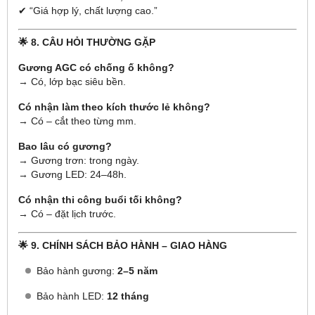
✔ “Giá hợp lý, chất lượng cao.”
🌟 8. CÂU HỎI THƯỜNG GẶP
Gương AGC có chống ố không?
→ Có, lớp bạc siêu bền.
Có nhận làm theo kích thước lẻ không?
→ Có – cắt theo từng mm.
Bao lâu có gương?
→ Gương trơn: trong ngày.
→ Gương LED: 24–48h.
Có nhận thi công buổi tối không?
→ Có – đặt lịch trước.
🌟 9. CHÍNH SÁCH BẢO HÀNH – GIAO HÀNG
Bảo hành gương:
2–5 năm
Bảo hành LED:
12 tháng