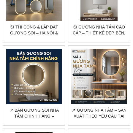
🪞 THI CÔNG & LẮP ĐẶT
🪞 GƯƠNG NHÀ TẮM CAO
GƯƠNG SOI – HÀ NỘI &
CẤP – THIẾT KẾ ĐẸP, BỀN,
TP.HCM 🪞
CHỐNG ẨM | CITYBUILDING
🛁
📌 BÁN GƯƠNG SOI NHÀ
📌 GƯƠNG NHÀ TẮM – SẢN
TẮM CHÍNH HÃNG –
XUẤT THEO YÊU CẦU TẠI
CITYBUILDING | CHỐNG
HÀ NỘI & TPHCM
ẨM, GÓC CẠNH CHUẨN