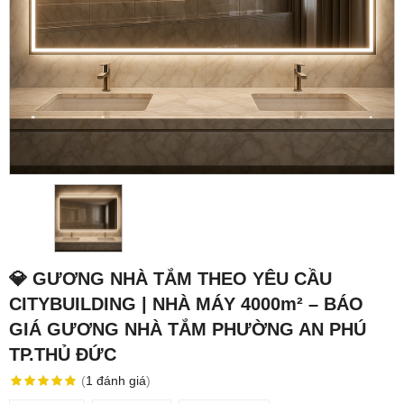
💎 GƯƠNG NHÀ TẮM THEO YÊU CẦU
CITYBUILDING | NHÀ MÁY 4000m² – BÁO
GIÁ GƯƠNG NHÀ TẮM PHƯỜNG AN PHÚ
TP.THỦ ĐỨC
(
1
đánh giá
)