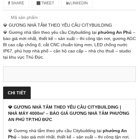
SHARE
TWEET
LINKEDIN
Mã sản phẩm :
💎 GƯƠNG NHÀ TẮM THEO YÊU CẦU CITYBUILDING
💎 Gương nhà tắm theo yêu cầu Citybuilding tại
phường An Phú
–
báo giá mới nhất, thiết kế – sản xuất – thi công tận nơi, gương AGC
Bỉ cao cấp chống ố, cắt CNC chuẩn từng mm, LED chống nước
IP67, phù hợp nhà phố – căn hộ cao cấp – nhà cho thuê – studio
tại khu vực Thủ Đức.
CHI TIẾT
💎 GƯƠNG NHÀ TẮM THEO YÊU CẦU CITYBUILDING |
NHÀ MÁY 4000m² – BÁO GIÁ GƯƠNG NHÀ TẮM PHƯỜNG
AN PHÚ TP.THỦ ĐỨC
💎 Gương nhà tắm theo yêu cầu Citybuilding tại
phường An
Phú
– báo giá mới nhất, thiết kế – sản xuất – thi công tận nơi,