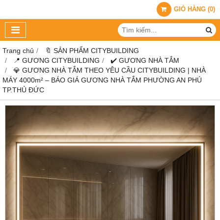
GIỎ HÀNG
(
0
)
Trang chủ
🔖 SẢN PHẨM CITYBUILDING
📍 GƯƠNG CITYBUILDING
✔️ GƯƠNG NHÀ TẮM
💎 GƯƠNG NHÀ TẮM THEO YÊU CẦU CITYBUILDING | NHÀ
MÁY 4000m² – BÁO GIÁ GƯƠNG NHÀ TẮM PHƯỜNG AN PHÚ
TP.THỦ ĐỨC