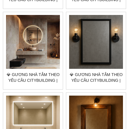
NHÀ MÁY 4000M² – BÁO
NHÀ MÁY 4000M² – BÁO
GIÁ GƯƠNG NHÀ TẮM XÃ
GIÁ GƯƠNG NHÀ TẮM XÃ
BÌNH CHÂU TP.HCM
HOÀ HIỆP TP.HCM
💎 GƯƠNG NHÀ TẮM THEO
💎 GƯƠNG NHÀ TẮM THEO
YÊU CẦU CITYBUILDING |
YÊU CẦU CITYBUILDING |
NHÀ MÁY 4000M² – BÁO
NHÀ MÁY 4000M² – BÁO
GIÁ GƯƠNG NHÀ TẮM XÃ
GIÁ GƯƠNG NHÀ TẮM XÃ
BÀU LÂM TP.HCM
HOÀ HỘI TP.HCM