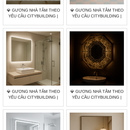
💎 GƯƠNG NHÀ TẮM THEO
💎 GƯƠNG NHÀ TẮM THEO
YÊU CẦU CITYBUILDING |
YÊU CẦU CITYBUILDING |
NHÀ MÁY 4000M² – BÁO
NHÀ MÁY 4000M² – BÁO
GIÁ GƯƠNG NHÀ TẮM
GIÁ GƯƠNG NHÀ TẮM ĐẶC
QUẬN 1 TP.HCM
KHU CÔN ĐẢO TP.HCM
💎 GƯƠNG NHÀ TẮM THEO
💎 GƯƠNG NHÀ TẮM THEO
YÊU CẦU CITYBUILDING |
YÊU CẦU CITYBUILDING |
NHÀ MÁY 4000M² – BÁO
NHÀ MÁY 4000M² – BÁO
GIÁ GƯƠNG NHÀ TẮM XÃ
GIÁ GƯƠNG NHÀ TẮM XÃ
PHƯỚC HẢI TP.HCM
LONG ĐIỀN TP.HCM