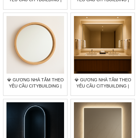
NHÀ MÁY 4000M² – BÁO
NHÀ MÁY 4000M² – BÁO
GIÁ GƯƠNG NHÀ TẮM
GIÁ GƯƠNG NHÀ TẮM
QUẬN BÌNH TÂN TP.HCM
QUẬN TÂN PHÚ TP.HCM
💎 GƯƠNG NHÀ TẮM THEO
💎 GƯƠNG NHÀ TẮM THEO
YÊU CẦU CITYBUILDING |
YÊU CẦU CITYBUILDING |
NHÀ MÁY 4000M² – BÁO
NHÀ MÁY 4000M² – BÁO
GIÁ GƯƠNG NHÀ TẮM
GIÁ GƯƠNG NHÀ TẮM
QUẬN BÌNH THẠNH TP.HCM
QUẬN 11 TP.HCM