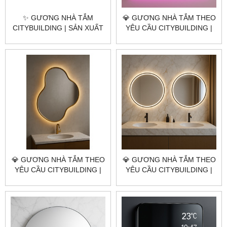
✨ GƯƠNG NHÀ TẮM
💎 GƯƠNG NHÀ TẮM THEO
CITYBUILDING | SẢN XUẤT
YÊU CẦU CITYBUILDING |
& LẮP ĐẶT TOÀN QUỐC –
NHÀ MÁY 4000M² – BÁO
CHỐNG ẨM, SANG TRỌNG,
GIÁ GƯƠNG NHÀ TẮM TP.
HIỆN ĐẠI
THỦ ĐỨC TP.HCM
💎 GƯƠNG NHÀ TẮM THEO
💎 GƯƠNG NHÀ TẮM THEO
YÊU CẦU CITYBUILDING |
YÊU CẦU CITYBUILDING |
NHÀ MÁY 4000M² – BÁO
NHÀ MÁY 4000M² – BÁO
GIÁ GƯƠNG NHÀ TẮM
GIÁ GƯƠNG NHÀ TẮM
HUYỆN NHÀ BÈ TP.HCM
HUYỆN BÌNH CHÁNH
TP.HCM