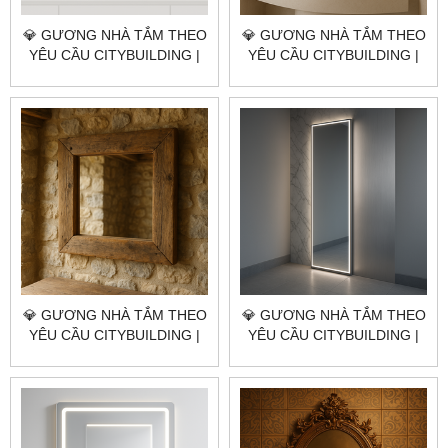
💎 GƯƠNG NHÀ TẮM THEO
💎 GƯƠNG NHÀ TẮM THEO
YÊU CẦU CITYBUILDING |
YÊU CẦU CITYBUILDING |
NHÀ MÁY 4000M² – BÁO
NHÀ MÁY 4000M² – BÁO
GIÁ GƯƠNG NHÀ TẮM XÃ
GIÁ GƯƠNG NHÀ TẮM XÃ
BÌNH GIÃ TP.HCM
NGÃI GIAO TP.HCM
💎 GƯƠNG NHÀ TẮM THEO
💎 GƯƠNG NHÀ TẮM THEO
YÊU CẦU CITYBUILDING |
YÊU CẦU CITYBUILDING |
NHÀ MÁY 4000M² – BÁO
NHÀ MÁY 4000M² – BÁO
GIÁ GƯƠNG NHÀ TẮM XÃ
GIÁ GƯƠNG NHÀ TẮM
CHÂU PHA TP.HCM
PHƯỜNG TÂN HẢI TP.HCM