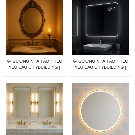
QUẬN 7 TP.HCM
QUẬN 5 TP.HCM
💎 GƯƠNG NHÀ TẮM THEO
💎 GƯƠNG NHÀ TẮM THEO
YÊU CẦU CITYBUILDING |
YÊU CẦU CITYBUILDING |
NHÀ MÁY 4000M² – BÁO
NHÀ MÁY 4000M² – BÁO
GIÁ GƯƠNG NHÀ TẮM
GIÁ GƯƠNG NHÀ TẮM
QUẬN 4 TP.HCM
QUẬN 3 TP.HCM