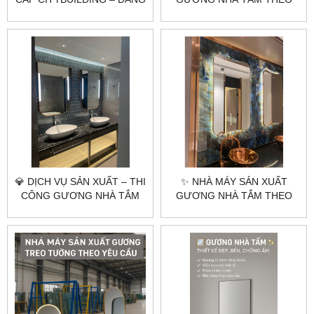
CẤP TỪ SỰ PHẢN CHIẾU
YÊU CẦU CITYBUILDING –
HOÀN HẢO ✨💎
CHUYÊN GIA GƯƠNG CAO
CẤP HÀ NỘI & TP.HCM
💎 DỊCH VỤ SẢN XUẤT – THI
✨ NHÀ MÁY SẢN XUẤT
CÔNG GƯƠNG NHÀ TẮM
GƯƠNG NHÀ TẮM THEO
KHUNG INOX MẠ VÀNG
YÊU CẦU GIÁ RẺ –
PVD | CITYBUILDING HÀ
CITYBUILDING
NỘI & TP.HCM