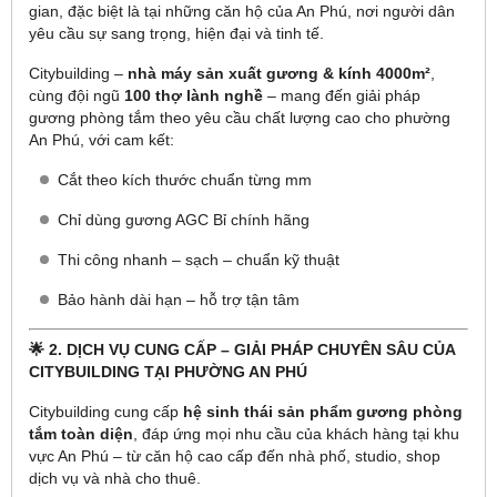
gian, đặc biệt là tại những căn hộ của An Phú, nơi người dân
yêu cầu sự sang trọng, hiện đại và tinh tế.
Citybuilding –
nhà máy sản xuất gương & kính 4000m²
,
cùng đội ngũ
100 thợ lành nghề
– mang đến giải pháp
gương phòng tắm theo yêu cầu chất lượng cao cho phường
An Phú, với cam kết:
Cắt theo kích thước chuẩn từng mm
Chỉ dùng gương AGC Bỉ chính hãng
Thi công nhanh – sạch – chuẩn kỹ thuật
Bảo hành dài hạn – hỗ trợ tận tâm
🌟 2. DỊCH VỤ CUNG CẤP – GIẢI PHÁP CHUYÊN SÂU CỦA
CITYBUILDING TẠI PHƯỜNG AN PHÚ
Citybuilding cung cấp
hệ sinh thái sản phẩm gương phòng
tắm toàn diện
, đáp ứng mọi nhu cầu của khách hàng tại khu
vực An Phú – từ căn hộ cao cấp đến nhà phố, studio, shop
dịch vụ và nhà cho thuê.