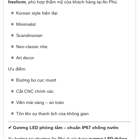
freeform
, phù hợp thẩm mỹ của khách hàng tại An Phú:
Korean style hiện đại
Minimalist
Scandinavian
Neo-classic nhẹ
Art decor
Ưu điểm:
Đường bo cực mượt
Cắt CNC chính xác
Viền mài sáng – an toàn
Tôn lên sự thanh lịch của không gian
✔ Gương LED phòng tắm – chuẩn IP67 chống nước
Xu hướng tại phường An Phú là sử dụng
gương LED thông