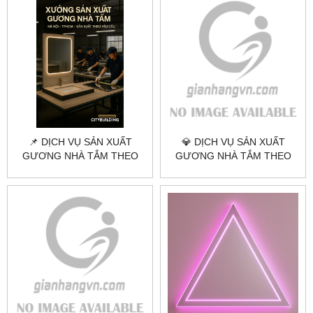
ĐẸP
📌 DỊCH VỤ SẢN XUẤT
💎 DỊCH VỤ SẢN XUẤT
GƯƠNG NHÀ TẮM THEO
GƯƠNG NHÀ TẮM THEO
YÊU CẦU TẠI HÀ NỘI &
YÊU CẦU TẠI HÀ NỘI &
TPHCM
TPHCM | CITYBUILDING –
GIÁ TRỊ VĨNH CỬU