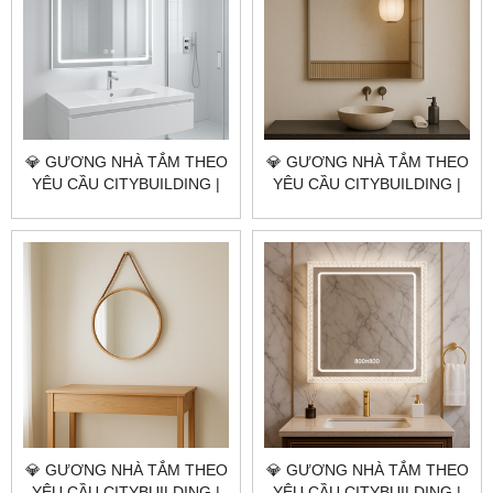
💎 GƯƠNG NHÀ TẮM THEO
💎 GƯƠNG NHÀ TẮM THEO
YÊU CẦU CITYBUILDING |
YÊU CẦU CITYBUILDING |
NHÀ MÁY 4000M² – BÁO
NHÀ MÁY 4000M² – BÁO
GIÁ GƯƠNG NHÀ TẮM XÃ
GIÁ GƯƠNG NHÀ TẮM XÃ
LONG HẢI TP.HCM
ĐẤT ĐỎ TP.HCM
💎 GƯƠNG NHÀ TẮM THEO
💎 GƯƠNG NHÀ TẮM THEO
YÊU CẦU CITYBUILDING |
YÊU CẦU CITYBUILDING |