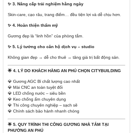
✨ 3. Nâng cấp trải nghiệm hằng ngày
Skin-care, cạo râu, trang điểm… đều tiện lợi và dễ chịu hơn.
✨ 4. Hoàn thiện thẩm mỹ
Gương đẹp là “linh hồn” của phòng tắm.
✨ 5. Lý tưởng cho căn hộ dịch vụ – studio
Không gian đẹp → dễ cho thuê → tăng giá trị bất động sản.
🌟 4. LÝ DO KHÁCH HÀNG AN PHÚ CHỌN CITYBUILDING
💎 Gương AGC Bỉ chất lượng cao nhất
💎 Mài CNC an toàn tuyệt đối
💎 LED chống nước – siêu bền
💎 Keo chống ẩm chuyên dụng
💎 Thi công chuyên nghiệp – sạch sẽ
💎 Chính sách bảo hành nhanh chóng
🌟 5. QUY TRÌNH THI CÔNG GƯƠNG NHÀ TẮM TẠI
PHƯỜNG AN PHÚ