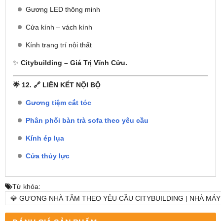
Gương LED thông minh
Cửa kính – vách kính
Kính trang trí nội thất
✨
Citybuilding – Giá Trị Vĩnh Cửu.
🌟 12. 🔗 LIÊN KẾT NỘI BỘ
Gương tiệm cắt tóc
Phân phối bàn trà sofa theo yêu cầu
Kính ép lụa
Cửa thủy lực
Từ khóa:
💎 GƯƠNG NHÀ TẮM THEO YÊU CẦU CITYBUILDING | NHÀ MÁ