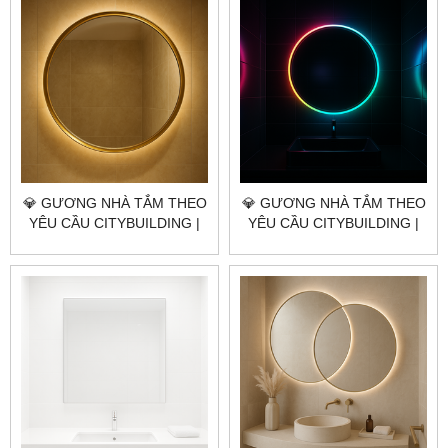
NGHĨA THÀNH TP.HCM
XUÂN SƠN TP.HCM
💎 GƯƠNG NHÀ TẮM THEO
💎 GƯƠNG NHÀ TẮM THEO
YÊU CẦU CITYBUILDING |
YÊU CẦU CITYBUILDING |
NHÀ MÁY 4000M² – BÁO
NHÀ MÁY 4000M² – BÁO
GIÁ GƯƠNG NHÀ TẮM XÃ
GIÁ GƯƠNG NHÀ TẮM XÃ
CHÂU ĐỨC TP.HCM
KIM LONG TP.HCM