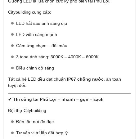
Gương LED là lựa chọn cực kỳ phổ biến tại Phú Lợi.
Citybuilding cung cấp:
LED hắt sau ánh sáng dịu
LED viền sáng mạnh
Cảm ứng chạm – đổi màu
3 tone ánh sáng: 3000K – 4000K – 6000K
Điều chỉnh độ sáng
Tất cả hệ LED đều đạt chuẩn
IP67 chống nước
, an toàn
tuyệt đối.
✔ Thi công tại Phú Lợi – nhanh – gọn – sạch
Đội thợ Citybuilding:
Đến tận nơi đo đạc
Tư vấn vị trí lắp đặt hợp lý