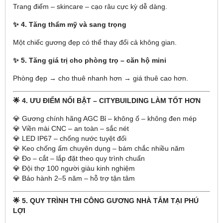
Trang điểm – skincare – cạo râu cực kỳ dễ dàng.
✨ 4. Tăng thẩm mỹ và sang trọng
Một chiếc gương đẹp có thể thay đổi cả không gian.
✨ 5. Tăng giá trị cho phòng trọ – căn hộ mini
Phòng đẹp → cho thuê nhanh hơn → giá thuê cao hơn.
🌟 4. ƯU ĐIỂM NỔI BẬT – CITYBUILDING LÀM TỐT HƠN
💎 Gương chính hãng AGC Bỉ – không ố – không đen mép
💎 Viền mài CNC – an toàn – sắc nét
💎 LED IP67 – chống nước tuyệt đối
💎 Keo chống ẩm chuyên dụng – bám chắc nhiều năm
💎 Đo – cắt – lắp đặt theo quy trình chuẩn
💎 Đội thợ 100 người giàu kinh nghiệm
💎 Bảo hành 2–5 năm – hỗ trợ tận tâm
🌟 5. QUY TRÌNH THI CÔNG GƯƠNG NHÀ TẮM TẠI PHÚ
LỢI