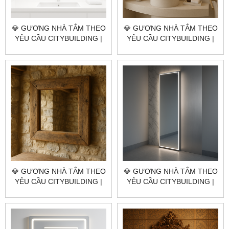
💎 GƯƠNG NHÀ TẮM THEO
💎 GƯƠNG NHÀ TẮM THEO
YÊU CẦU CITYBUILDING |
YÊU CẦU CITYBUILDING |
NHÀ MÁY 4000M² – BÁO
NHÀ MÁY 4000M² – BÁO
GIÁ GƯƠNG NHÀ TẮM XÃ
GIÁ GƯƠNG NHÀ TẮM XÃ
BÌNH GIÃ TP.HCM
NGÃI GIAO TP.HCM
💎 GƯƠNG NHÀ TẮM THEO
💎 GƯƠNG NHÀ TẮM THEO
YÊU CẦU CITYBUILDING |
YÊU CẦU CITYBUILDING |
NHÀ MÁY 4000M² – BÁO
NHÀ MÁY 4000M² – BÁO
GIÁ GƯƠNG NHÀ TẮM XÃ
GIÁ GƯƠNG NHÀ TẮM
CHÂU PHA TP.HCM
PHƯỜNG TÂN HẢI TP.HCM