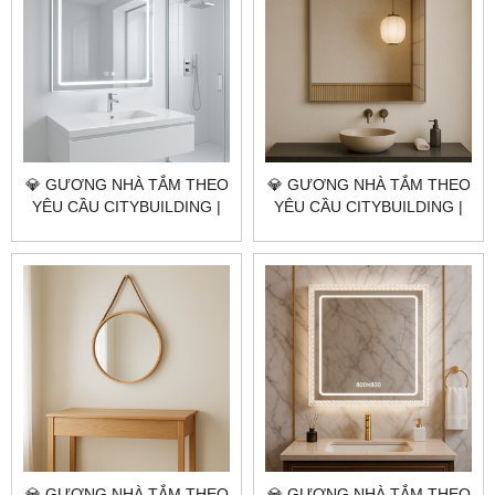
💎 GƯƠNG NHÀ TẮM THEO
💎 GƯƠNG NHÀ TẮM THEO
YÊU CẦU CITYBUILDING |
YÊU CẦU CITYBUILDING |
NHÀ MÁY 4000M² – BÁO
NHÀ MÁY 4000M² – BÁO
GIÁ GƯƠNG NHÀ TẮM XÃ
GIÁ GƯƠNG NHÀ TẮM XÃ
LONG HẢI TP.HCM
ĐẤT ĐỎ TP.HCM
💎 GƯƠNG NHÀ TẮM THEO
💎 GƯƠNG NHÀ TẮM THEO