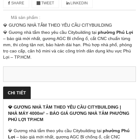
SHARE
TWEET
LINKEDIN
Mã sản phẩm :
💎 GƯƠNG NHÀ TẮM THEO YÊU CẦU CITYBUILDING
💎 Gương nhà tắm theo yêu cầu Citybuilding tại
phường Phú Lợi
– báo giá mới nhất, gương AGC Bỉ chống ố, cắt CNC chuẩn từng
mm, thi công tận nơi, bảo hành dài hạn. Phù hợp nhà phố, phòng
trọ cao cấp, căn hộ mini và các công trình dân dụng khu vực Phú
Lợi – TP.HCM.
CHI TIẾT
💎 GƯƠNG NHÀ TẮM THEO YÊU CẦU CITYBUILDING |
NHÀ MÁY 4000m² – BÁO GIÁ GƯƠNG NHÀ TẮM PHƯỜNG
PHÚ LỢI TP.HCM
💎 Gương nhà tắm theo yêu cầu Citybuilding tại
phường Phú
Lợi
– báo giá mới nhất, gương AGC Bỉ chống ố, cắt CNC