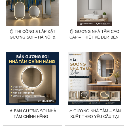
🪞 THI CÔNG & LẮP ĐẶT
🪞 GƯƠNG NHÀ TẮM CAO
GƯƠNG SOI – HÀ NỘI &
CẤP – THIẾT KẾ ĐẸP, BỀN,
TP.HCM 🪞
CHỐNG ẨM | CITYBUILDING
🛁
📌 BÁN GƯƠNG SOI NHÀ
📌 GƯƠNG NHÀ TẮM – SẢN
TẮM CHÍNH HÃNG –
XUẤT THEO YÊU CẦU TẠI
CITYBUILDING | CHỐNG
HÀ NỘI & TPHCM