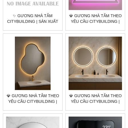
✨ GƯƠNG NHÀ TẮM
💎 GƯƠNG NHÀ TẮM THEO
CITYBUILDING | SẢN XUẤT
YÊU CẦU CITYBUILDING |
& LẮP ĐẶT TOÀN QUỐC –
NHÀ MÁY 4000M² – BÁO
CHỐNG ẨM, SANG TRỌNG,
GIÁ GƯƠNG NHÀ TẮM TP.
HIỆN ĐẠI
THỦ ĐỨC TP.HCM
💎 GƯƠNG NHÀ TẮM THEO
💎 GƯƠNG NHÀ TẮM THEO
YÊU CẦU CITYBUILDING |
YÊU CẦU CITYBUILDING |
NHÀ MÁY 4000M² – BÁO
NHÀ MÁY 4000M² – BÁO
GIÁ GƯƠNG NHÀ TẮM
GIÁ GƯƠNG NHÀ TẮM
HUYỆN NHÀ BÈ TP.HCM
HUYỆN BÌNH CHÁNH
TP.HCM