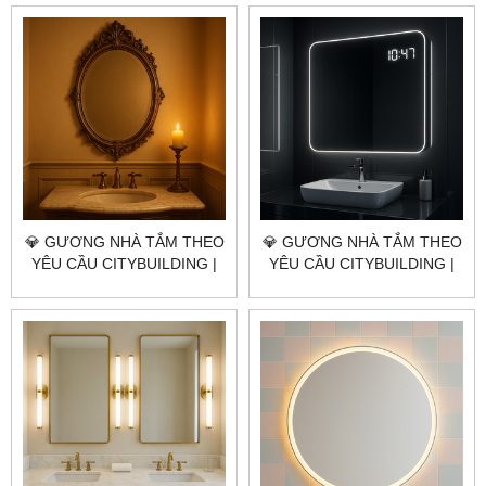
GIÁ GƯƠNG NHÀ TẮM
GIÁ GƯƠNG NHÀ TẮM
QUẬN 7 TP.HCM
QUẬN 5 TP.HCM
💎 GƯƠNG NHÀ TẮM THEO
💎 GƯƠNG NHÀ TẮM THEO
YÊU CẦU CITYBUILDING |
YÊU CẦU CITYBUILDING |
NHÀ MÁY 4000M² – BÁO
NHÀ MÁY 4000M² – BÁO
GIÁ GƯƠNG NHÀ TẮM
GIÁ GƯƠNG NHÀ TẮM
QUẬN 4 TP.HCM
QUẬN 3 TP.HCM