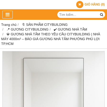
GIỎ HÀNG
(
0
)
Trang chủ
🔖 SẢN PHẨM CITYBUILDING
📍 GƯƠNG CITYBUILDING
✔️ GƯƠNG NHÀ TẮM
💎 GƯƠNG NHÀ TẮM THEO YÊU CẦU CITYBUILDING | NHÀ
MÁY 4000m² – BÁO GIÁ GƯƠNG NHÀ TẮM PHƯỜNG PHÚ LỢI
TP.HCM