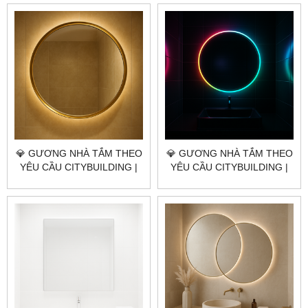
GIÁ GƯƠNG NHÀ TẮM XÃ
GIÁ GƯƠNG NHÀ TẮM XÃ
NGHĨA THÀNH TP.HCM
XUÂN SƠN TP.HCM
💎 GƯƠNG NHÀ TẮM THEO
💎 GƯƠNG NHÀ TẮM THEO
YÊU CẦU CITYBUILDING |
YÊU CẦU CITYBUILDING |
NHÀ MÁY 4000M² – BÁO
NHÀ MÁY 4000M² – BÁO
GIÁ GƯƠNG NHÀ TẮM XÃ
GIÁ GƯƠNG NHÀ TẮM XÃ
CHÂU ĐỨC TP.HCM
KIM LONG TP.HCM