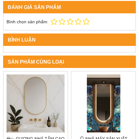
ĐÁNH GIÁ SẢN PHẨM
Bình chọn sản phẩm:
BÌNH LUẬN
SẢN PHẨM CÙNG LOẠI
💎✨ GƯƠNG NHÀ TẮM CAO
🪞 NHÀ MÁY SẢN XUẤT