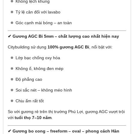
Không lệch khung
Tỷ lệ cân đối với lavabo
Góc cạnh mài bóng – an toàn
✔ Gương AGC Bỉ 5mm – chất lượng cao nhất hiện nay
Citybuilding sử dụng
100% gương AGC Bỉ
, nổi bật với:
Lớp bạc chống oxy hóa
Không ố, không đen mép
Độ phẳng cao
Soi sắc nét – không méo hình
Chịu ẩm rất tốt
So với gương rẻ trên thị trường Phú Lợi, gương AGC vượt trội
với
tuổi thọ 7–10 năm
.
✔ Gương bo cong – freeform – oval – phong cách Hàn