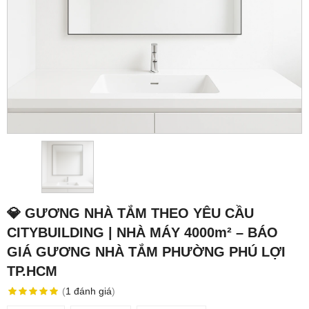
💎 GƯƠNG NHÀ TẮM THEO YÊU CẦU
CITYBUILDING | NHÀ MÁY 4000m² – BÁO
GIÁ GƯƠNG NHÀ TẮM PHƯỜNG PHÚ LỢI
TP.HCM
(
1
đánh giá
)