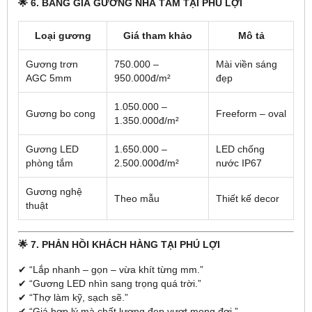
🌟 6. BẢNG GIÁ GƯƠNG NHÀ TẮM TẠI PHÚ LỢI
Loại gương
Giá tham khảo
Mô tả
Gương trơn
750.000 –
Mài viền sáng
AGC 5mm
950.000đ/m²
đẹp
1.050.000 –
Gương bo cong
Freeform – oval
1.350.000đ/m²
Gương LED
1.650.000 –
LED chống
phòng tắm
2.500.000đ/m²
nước IP67
Gương nghệ
Theo mẫu
Thiết kế decor
thuật
🌟 7. PHẢN HỒI KHÁCH HÀNG TẠI PHÚ LỢI
✔ “Lắp nhanh – gọn – vừa khít từng mm.”
✔ “Gương LED nhìn sang trọng quá trời.”
✔ “Thợ làm kỹ, sạch sẽ.”
✔ “Giá hợp lý mà chất lượng đẹp vượt mong đợi.”