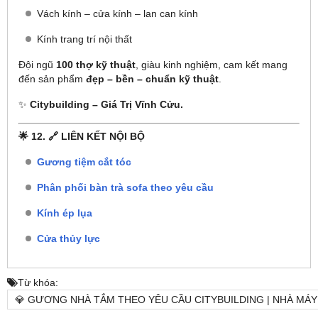
Vách kính – cửa kính – lan can kính
Kính trang trí nội thất
Đội ngũ
100 thợ kỹ thuật
, giàu kinh nghiệm, cam kết mang
đến sản phẩm
đẹp – bền – chuẩn kỹ thuật
.
✨
Citybuilding – Giá Trị Vĩnh Cửu.
🌟 12. 🔗 LIÊN KẾT NỘI BỘ
Gương tiệm cắt tóc
Phân phối bàn trà sofa theo yêu cầu
Kính ép lụa
Cửa thủy lực
Từ khóa:
💎 GƯƠNG NHÀ TẮM THEO YÊU CẦU CITYBUILDING | NHÀ MÁ