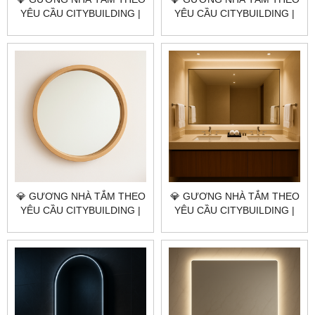
YÊU CẦU CITYBUILDING |
YÊU CẦU CITYBUILDING |
NHÀ MÁY 4000M² – BÁO
NHÀ MÁY 4000M² – BÁO
GIÁ GƯƠNG NHÀ TẮM
GIÁ GƯƠNG NHÀ TẮM
QUẬN BÌNH TÂN TP.HCM
QUẬN TÂN PHÚ TP.HCM
💎 GƯƠNG NHÀ TẮM THEO
💎 GƯƠNG NHÀ TẮM THEO
YÊU CẦU CITYBUILDING |
YÊU CẦU CITYBUILDING |
NHÀ MÁY 4000M² – BÁO
NHÀ MÁY 4000M² – BÁO
GIÁ GƯƠNG NHÀ TẮM
GIÁ GƯƠNG NHÀ TẮM
QUẬN BÌNH THẠNH TP.HCM
QUẬN 11 TP.HCM