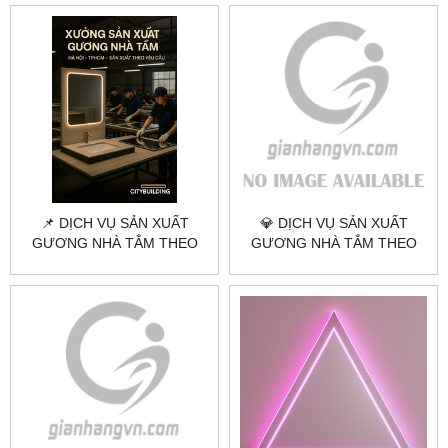
ẨM, GÓC CẠNH CHUẨN
ĐẸP
📌 DỊCH VỤ SẢN XUẤT
💎 DỊCH VỤ SẢN XUẤT
GƯƠNG NHÀ TẮM THEO
GƯƠNG NHÀ TẮM THEO
YÊU CẦU TẠI HÀ NỘI &
YÊU CẦU TẠI HÀ NỘI &
TPHCM
TPHCM | CITYBUILDING –
GIÁ TRỊ VĨNH CỬU