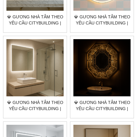
💎 GƯƠNG NHÀ TẮM THEO
💎 GƯƠNG NHÀ TẮM THEO
YÊU CẦU CITYBUILDING |
YÊU CẦU CITYBUILDING |
NHÀ MÁY 4000M² – BÁO
NHÀ MÁY 4000M² – BÁO
GIÁ GƯƠNG NHÀ TẮM
GIÁ GƯƠNG NHÀ TẮM ĐẶC
QUẬN 1 TP.HCM
KHU CÔN ĐẢO TP.HCM
💎 GƯƠNG NHÀ TẮM THEO
💎 GƯƠNG NHÀ TẮM THEO
YÊU CẦU CITYBUILDING |
YÊU CẦU CITYBUILDING |
NHÀ MÁY 4000M² – BÁO
NHÀ MÁY 4000M² – BÁO
GIÁ GƯƠNG NHÀ TẮM XÃ
GIÁ GƯƠNG NHÀ TẮM XÃ
PHƯỚC HẢI TP.HCM
LONG ĐIỀN TP.HCM