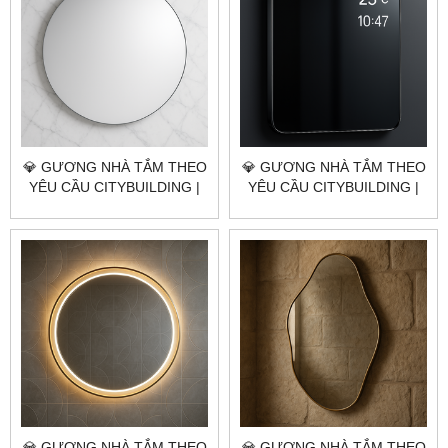
💎 GƯƠNG NHÀ TẮM THEO
💎 GƯƠNG NHÀ TẮM THEO
YÊU CẦU CITYBUILDING |
YÊU CẦU CITYBUILDING |
NHÀ MÁY 4000M² – BÁO
NHÀ MÁY 4000M² – BÁO
GIÁ GƯƠNG NHÀ TẮM
GIÁ GƯƠNG NHÀ TẮM
HUYỆN CỦ CHI TP.HCM
HUYỆN HÓC MÔN TP.HCM
💎 GƯƠNG NHÀ TẮM THEO
💎 GƯƠNG NHÀ TẮM THEO