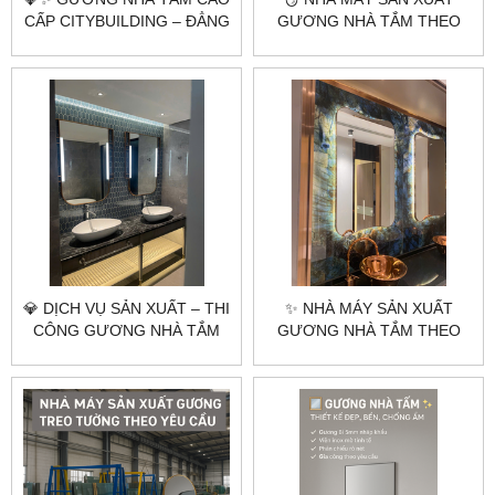
CẤP CITYBUILDING – ĐẲNG
GƯƠNG NHÀ TẮM THEO
CẤP TỪ SỰ PHẢN CHIẾU
YÊU CẦU CITYBUILDING –
HOÀN HẢO ✨💎
CHUYÊN GIA GƯƠNG CAO
CẤP HÀ NỘI & TP.HCM
💎 DỊCH VỤ SẢN XUẤT – THI
✨ NHÀ MÁY SẢN XUẤT
CÔNG GƯƠNG NHÀ TẮM
GƯƠNG NHÀ TẮM THEO
KHUNG INOX MẠ VÀNG
YÊU CẦU GIÁ RẺ –
PVD | CITYBUILDING HÀ
CITYBUILDING
NỘI & TP.HCM