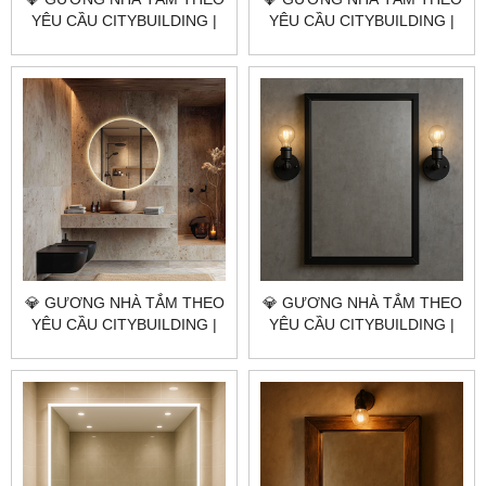
YÊU CẦU CITYBUILDING |
YÊU CẦU CITYBUILDING |
NHÀ MÁY 4000M² – BÁO
NHÀ MÁY 4000M² – BÁO
GIÁ GƯƠNG NHÀ TẮM XÃ
GIÁ GƯƠNG NHÀ TẮM XÃ
BÌNH CHÂU TP.HCM
HOÀ HIỆP TP.HCM
💎 GƯƠNG NHÀ TẮM THEO
💎 GƯƠNG NHÀ TẮM THEO
YÊU CẦU CITYBUILDING |
YÊU CẦU CITYBUILDING |
NHÀ MÁY 4000M² – BÁO
NHÀ MÁY 4000M² – BÁO
GIÁ GƯƠNG NHÀ TẮM XÃ
GIÁ GƯƠNG NHÀ TẮM XÃ
BÀU LÂM TP.HCM
HOÀ HỘI TP.HCM