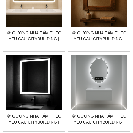
💎 GƯƠNG NHÀ TẮM THEO
💎 GƯƠNG NHÀ TẮM THEO
YÊU CẦU CITYBUILDING |
YÊU CẦU CITYBUILDING |
NHÀ MÁY 4000M² – BÁO
NHÀ MÁY 4000M² – BÁO
GIÁ GƯƠNG NHÀ TẮM XÃ
GIÁ GƯƠNG NHÀ TẮM XÃ
XUYÊN MỘC TP.HCM
HỒ TRÀM TP.HCM
💎 GƯƠNG NHÀ TẮM THEO
💎 GƯƠNG NHÀ TẮM THEO
YÊU CẦU CITYBUILDING |
YÊU CẦU CITYBUILDING |
NHÀ MÁY 4000M² – BÁO
NHÀ MÁY 4000M² – BÁO