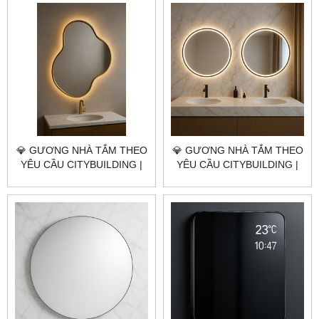
HIỆN ĐẠI
THỦ ĐỨC TP.HCM
💎 GƯƠNG NHÀ TẮM THEO
💎 GƯƠNG NHÀ TẮM THEO
YÊU CẦU CITYBUILDING |
YÊU CẦU CITYBUILDING |
NHÀ MÁY 4000M² – BÁO
NHÀ MÁY 4000M² – BÁO
GIÁ GƯƠNG NHÀ TẮM
GIÁ GƯƠNG NHÀ TẮM
HUYỆN NHÀ BÈ TP.HCM
HUYỆN BÌNH CHÁNH
TP.HCM