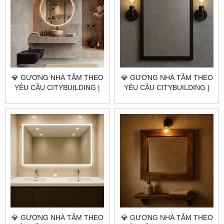
💎 GƯƠNG NHÀ TẮM THEO
💎 GƯƠNG NHÀ TẮM THEO
YÊU CẦU CITYBUILDING |
YÊU CẦU CITYBUILDING |
NHÀ MÁY 4000M² – BÁO
NHÀ MÁY 4000M² – BÁO
GIÁ GƯƠNG NHÀ TẮM XÃ
GIÁ GƯƠNG NHÀ TẮM XÃ
BÀU LÂM TP.HCM
HOÀ HỘI TP.HCM
💎 GƯƠNG NHÀ TẮM THEO
💎 GƯƠNG NHÀ TẮM THEO