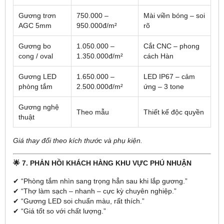
Gương trơn
750.000 –
Mài viền bóng – soi
AGC 5mm
950.000đ/m²
rõ
Gương bo
1.050.000 –
Cắt CNC – phong
cong / oval
1.350.000đ/m²
cách Hàn
Gương LED
1.650.000 –
LED IP67 – cảm
phòng tắm
2.500.000đ/m²
ứng – 3 tone
Gương nghệ
Theo mẫu
Thiết kế độc quyền
thuật
Giá thay đổi theo kích thước và phụ kiện.
🌟 7. PHẢN HỒI KHÁCH HÀNG KHU VỰC PHÚ NHUẬN
✔ “Phòng tắm nhìn sang trọng hẳn sau khi lắp gương.”
✔ “Thợ làm sạch – nhanh – cực kỳ chuyên nghiệp.”
✔ “Gương LED soi chuẩn màu, rất thích.”
✔ “Giá tốt so với chất lượng.”