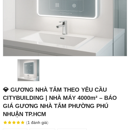
💎 GƯƠNG NHÀ TẮM THEO YÊU CẦU
CITYBUILDING | NHÀ MÁY 4000m² – BÁO
GIÁ GƯƠNG NHÀ TẮM PHƯỜNG PHÚ
NHUẬN TP.HCM
(
1
đánh giá
)