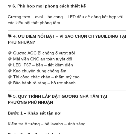
✨ 6. Phù hợp mọi phong cách thiết kế
Gương trơn – oval – bo cong – LED đều dễ dàng kết hợp với
các kiểu nội thất phòng tắm.
🌟 4. ƯU ĐIỂM NỔI BẬT – VÌ SAO CHỌN CITYBUILDING TẠI
PHÚ NHUẬN?
💎 Gương AGC Bỉ chống ố vượt trội
💎 Mài viền CNC an toàn tuyệt đối
💎 LED IP67 – bền – tiết kiệm điện
💎 Keo chuyên dụng chống ẩm
💎 Thi công chắc chắn – thẩm mỹ cao
💎 Bảo hành rõ ràng – hỗ trợ nhanh
🌟 5. QUY TRÌNH LẮP ĐẶT GƯƠNG NHÀ TẮM TẠI
PHƯỜNG PHÚ NHUẬN
Bước 1 – Khảo sát tận nơi
Kiểm tra ô tường – hệ lavabo – ánh sáng.