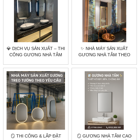
💎 DỊCH VỤ SẢN XUẤT – THI
✨ NHÀ MÁY SẢN XUẤT
CÔNG GƯƠNG NHÀ TẮM
GƯƠNG NHÀ TẮM THEO
KHUNG INOX MẠ VÀNG
YÊU CẦU GIÁ RẺ –
PVD | CITYBUILDING HÀ
CITYBUILDING
NỘI & TP.HCM
🪞 THI CÔNG & LẮP ĐẶT
🪞 GƯƠNG NHÀ TẮM CAO