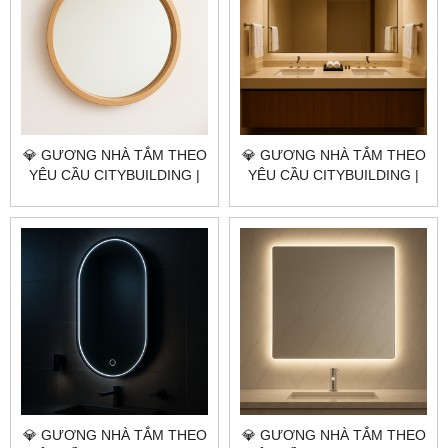
💎 GƯƠNG NHÀ TẮM THEO
💎 GƯƠNG NHÀ TẮM THEO
YÊU CẦU CITYBUILDING |
YÊU CẦU CITYBUILDING |
NHÀ MÁY 4000M² – BÁO
NHÀ MÁY 4000M² – BÁO
GIÁ GƯƠNG NHÀ TẮM
GIÁ GƯƠNG NHÀ TẮM
QUẬN BÌNH THẠNH TP.HCM
QUẬN 11 TP.HCM
💎 GƯƠNG NHÀ TẮM THEO
💎 GƯƠNG NHÀ TẮM THEO