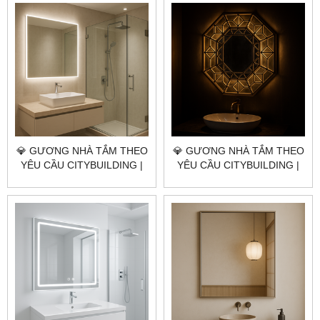
QUẬN 1 TP.HCM
KHU CÔN ĐẢO TP.HCM
💎 GƯƠNG NHÀ TẮM THEO
💎 GƯƠNG NHÀ TẮM THEO
YÊU CẦU CITYBUILDING |
YÊU CẦU CITYBUILDING |
NHÀ MÁY 4000M² – BÁO
NHÀ MÁY 4000M² – BÁO
GIÁ GƯƠNG NHÀ TẮM XÃ
GIÁ GƯƠNG NHÀ TẮM XÃ
PHƯỚC HẢI TP.HCM
LONG ĐIỀN TP.HCM