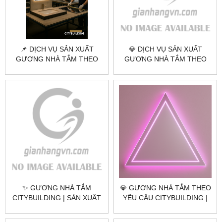
📌 DỊCH VỤ SẢN XUẤT
💎 DỊCH VỤ SẢN XUẤT
GƯƠNG NHÀ TẮM THEO
GƯƠNG NHÀ TẮM THEO
YÊU CẦU TẠI HÀ NỘI &
YÊU CẦU TẠI HÀ NỘI &
TPHCM
TPHCM | CITYBUILDING –
GIÁ TRỊ VĨNH CỬU
✨ GƯƠNG NHÀ TẮM
💎 GƯƠNG NHÀ TẮM THEO
CITYBUILDING | SẢN XUẤT
YÊU CẦU CITYBUILDING |
& LẮP ĐẶT TOÀN QUỐC –
NHÀ MÁY 4000M² – BÁO
CHỐNG ẨM, SANG TRỌNG,
GIÁ GƯƠNG NHÀ TẮM TP.