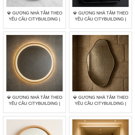
💎 GƯƠNG NHÀ TẮM THEO
💎 GƯƠNG NHÀ TẮM THEO
YÊU CẦU CITYBUILDING |
YÊU CẦU CITYBUILDING |
NHÀ MÁY 4000M² – BÁO
NHÀ MÁY 4000M² – BÁO
GIÁ GƯƠNG NHÀ TẮM
GIÁ GƯƠNG NHÀ TẮM
HUYỆN CỦ CHI TP.HCM
HUYỆN HÓC MÔN TP.HCM
💎 GƯƠNG NHÀ TẮM THEO
💎 GƯƠNG NHÀ TẮM THEO
YÊU CẦU CITYBUILDING |
YÊU CẦU CITYBUILDING |
NHÀ MÁY 4000M² – BÁO
NHÀ MÁY 4000M² – BÁO
GIÁ GƯƠNG NHÀ TẮM
GIÁ GƯƠNG NHÀ TẮM
QUẬN BÌNH TÂN TP.HCM
QUẬN TÂN PHÚ TP.HCM