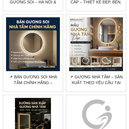
GƯƠNG SOI – HÀ NỘI &
CẤP – THIẾT KẾ ĐẸP, BỀN,
TP.HCM 🪞
CHỐNG ẨM | CITYBUILDING
🛁
📌 BÁN GƯƠNG SOI NHÀ
📌 GƯƠNG NHÀ TẮM – SẢN
TẮM CHÍNH HÃNG –
XUẤT THEO YÊU CẦU TẠI
CITYBUILDING | CHỐNG
HÀ NỘI & TPHCM
ẨM, GÓC CẠNH CHUẨN
ĐẸP