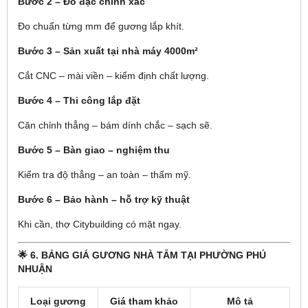
Bước 2 – Đo đạc chính xác
Đo chuẩn từng mm để gương lắp khít.
Bước 3 – Sản xuất tại nhà máy 4000m²
Cắt CNC – mài viền – kiểm định chất lượng.
Bước 4 – Thi công lắp đặt
Căn chỉnh thẳng – bám dính chắc – sạch sẽ.
Bước 5 – Bàn giao – nghiệm thu
Kiểm tra độ thẳng – an toàn – thẩm mỹ.
Bước 6 – Bảo hành – hỗ trợ kỹ thuật
Khi cần, thợ Citybuilding có mặt ngay.
🌟 6. BẢNG GIÁ GƯƠNG NHÀ TẮM TẠI PHƯỜNG PHÚ
NHUẬN
Loại gương
Giá tham khảo
Mô tả