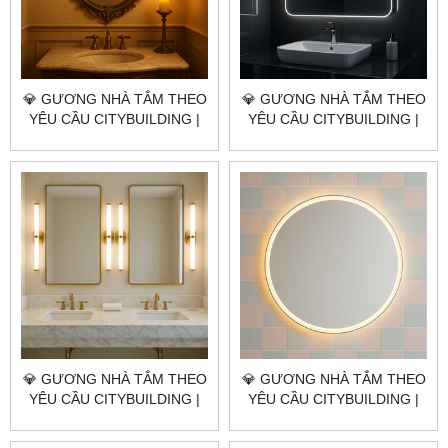
💎 GƯƠNG NHÀ TẮM THEO
💎 GƯƠNG NHÀ TẮM THEO
YÊU CẦU CITYBUILDING |
YÊU CẦU CITYBUILDING |
NHÀ MÁY 4000M² – BÁO
NHÀ MÁY 4000M² – BÁO
GIÁ GƯƠNG NHÀ TẮM
GIÁ GƯƠNG NHÀ TẮM
QUẬN 4 TP.HCM
QUẬN 3 TP.HCM
💎 GƯƠNG NHÀ TẮM THEO
💎 GƯƠNG NHÀ TẮM THEO
YÊU CẦU CITYBUILDING |
YÊU CẦU CITYBUILDING |
NHÀ MÁY 4000M² – BÁO
NHÀ MÁY 4000M² – BÁO
GIÁ GƯƠNG NHÀ TẮM
GIÁ GƯƠNG NHÀ TẮM ĐẶC