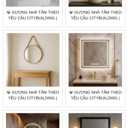
💎 GƯƠNG NHÀ TẮM THEO
💎 GƯƠNG NHÀ TẮM THEO
YÊU CẦU CITYBUILDING |
YÊU CẦU CITYBUILDING |
NHÀ MÁY 4000M² – BÁO
NHÀ MÁY 4000M² – BÁO
GIÁ GƯƠNG NHÀ TẮM XÃ
GIÁ GƯƠNG NHÀ TẮM XÃ
LONG HẢI TP.HCM
ĐẤT ĐỎ TP.HCM
💎 GƯƠNG NHÀ TẮM THEO
💎 GƯƠNG NHÀ TẮM THEO
YÊU CẦU CITYBUILDING |
YÊU CẦU CITYBUILDING |
NHÀ MÁY 4000M² – BÁO
NHÀ MÁY 4000M² – BÁO
GIÁ GƯƠNG NHÀ TẮM XÃ
GIÁ GƯƠNG NHÀ TẮM XÃ
BÌNH CHÂU TP.HCM
HOÀ HIỆP TP.HCM