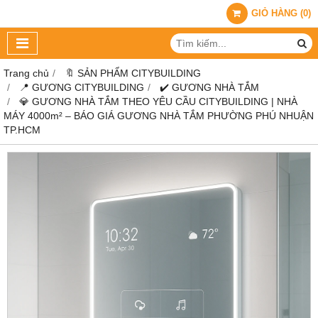
GIỎ HÀNG
(
0
)
Trang chủ
🔖 SẢN PHẨM CITYBUILDING
📍 GƯƠNG CITYBUILDING
✔️ GƯƠNG NHÀ TẮM
💎 GƯƠNG NHÀ TẮM THEO YÊU CẦU CITYBUILDING | NHÀ
MÁY 4000m² – BÁO GIÁ GƯƠNG NHÀ TẮM PHƯỜNG PHÚ NHUẬN
TP.HCM