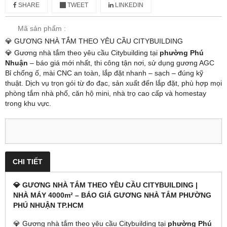
SHARE
TWEET
LINKEDIN
Mã sản phẩm :
💎 GƯƠNG NHÀ TẮM THEO YÊU CẦU CITYBUILDING
💎 Gương nhà tắm theo yêu cầu Citybuilding tại
phường Phú
Nhuận
– báo giá mới nhất, thi công tận nơi, sử dụng gương AGC
Bỉ chống ố, mài CNC an toàn, lắp đặt nhanh – sạch – đúng kỹ
thuật. Dịch vụ trọn gói từ đo đạc, sản xuất đến lắp đặt, phù hợp mọi
phòng tắm nhà phố, căn hộ mini, nhà trọ cao cấp và homestay
trong khu vực.
CHI TIẾT
💎 GƯƠNG NHÀ TẮM THEO YÊU CẦU CITYBUILDING |
NHÀ MÁY 4000m² – BÁO GIÁ GƯƠNG NHÀ TẮM PHƯỜNG
PHÚ NHUẬN TP.HCM
💎 Gương nhà tắm theo yêu cầu Citybuilding tại
phường Phú