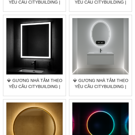
YÊU CẦU CITYBUILDING |
YÊU CẦU CITYBUILDING |
NHÀ MÁY 4000M² – BÁO
NHÀ MÁY 4000M² – BÁO
GIÁ GƯƠNG NHÀ TẮM XÃ
GIÁ GƯƠNG NHÀ TẮM XÃ
XUYÊN MỘC TP.HCM
HỒ TRÀM TP.HCM
💎 GƯƠNG NHÀ TẮM THEO
💎 GƯƠNG NHÀ TẮM THEO
YÊU CẦU CITYBUILDING |
YÊU CẦU CITYBUILDING |
NHÀ MÁY 4000M² – BÁO
NHÀ MÁY 4000M² – BÁO
GIÁ GƯƠNG NHÀ TẮM XÃ
GIÁ GƯƠNG NHÀ TẮM XÃ
NGHĨA THÀNH TP.HCM
XUÂN SƠN TP.HCM