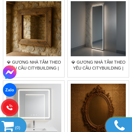
BÌNH GIÃ TP.HCM
NGÃI GIAO TP.HCM
💎 GƯƠNG NHÀ TẮM THEO
💎 GƯƠNG NHÀ TẮM THEO
YÊU CẦU CITYBUILDING |
YÊU CẦU CITYBUILDING |
NHÀ MÁY 4000M² – BÁO
NHÀ MÁY 4000M² – BÁO
GIÁ GƯƠNG NHÀ TẮM XÃ
GIÁ GƯƠNG NHÀ TẮM
CHÂU PHA TP.HCM
PHƯỜNG TÂN HẢI TP.HCM
Zalo
(
0
)