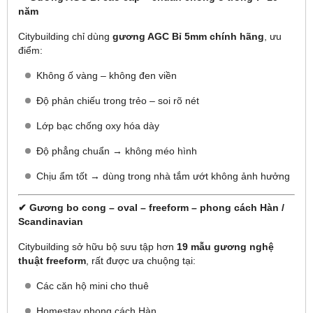
năm
Citybuilding chỉ dùng
gương AGC Bỉ 5mm chính hãng
, ưu
điểm:
Không ố vàng – không đen viền
Độ phản chiếu trong trẻo – soi rõ nét
Lớp bạc chống oxy hóa dày
Độ phẳng chuẩn → không méo hình
Chịu ẩm tốt → dùng trong nhà tắm ướt không ảnh hưởng
✔ Gương bo cong – oval – freeform – phong cách Hàn /
Scandinavian
Citybuilding sở hữu bộ sưu tập hơn
19 mẫu gương nghệ
thuật freeform
, rất được ưa chuộng tại:
Các căn hộ mini cho thuê
Homestay phong cách Hàn