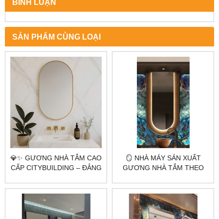
BÌNH LUẬN
SẢN PHẨM CÙNG LOẠI
💎✨ GƯƠNG NHÀ TẮM CAO
🪞 NHÀ MÁY SẢN XUẤT
CẤP CITYBUILDING – ĐẲNG
GƯƠNG NHÀ TẮM THEO
CẤP TỪ SỰ PHẢN CHIẾU
YÊU CẦU CITYBUILDING –
HOÀN HẢO ✨💎
CHUYÊN GIA GƯƠNG CAO
CẤP HÀ NỘI & TP.HCM