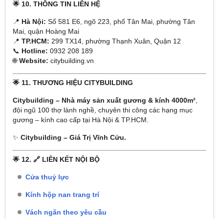
🌟
10. THÔNG TIN LIÊN HỆ
📍
Hà Nội:
Số 581 E6, ngõ 223, phố Tân Mai, phường Tân
Mai, quận Hoàng Mai
📍
TP.HCM:
299 TX14, phường Thạnh Xuân, Quận 12
📞
Hotline:
0932 208 189
🌐
Website:
citybuilding.vn
🌟
11. THƯƠNG HIỆU CITYBUILDING
Citybuilding – Nhà máy sản xuất gương & kính 4000m²
,
đội ngũ 100 thợ lành nghề, chuyên thi công các hạng mục
gương – kính cao cấp tại Hà Nội & TP.HCM.
✨
Citybuilding – Giá Trị Vĩnh Cửu.
🌟
12. 🔗 LIÊN KẾT NỘI BỘ
Cửa thuỷ lực
Kính hộp nan trang trí
Vách ngăn theo yêu cầu