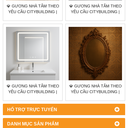
💎 GƯƠNG NHÀ TẮM THEO
💎 GƯƠNG NHÀ TẮM THEO
YÊU CẦU CITYBUILDING |
YÊU CẦU CITYBUILDING |
NHÀ MÁY 4000M² – BÁO
NHÀ MÁY 4000M² – BÁO
GIÁ GƯƠNG NHÀ TẮM XÃ
GIÁ GƯƠNG NHÀ TẮM
CHÂU PHA TP.HCM
PHƯỜNG TÂN HẢI TP.HCM
💎 GƯƠNG NHÀ TẮM THEO
💎 GƯƠNG NHÀ TẮM THEO
YÊU CẦU CITYBUILDING |
YÊU CẦU CITYBUILDING |
NHÀ MÁY 4000M² – BÁO
NHÀ MÁY 4000M² – BÁO
GIÁ GƯƠNG NHÀ TẮM
GIÁ GƯƠNG NHÀ TẮM
PHƯỜNG TÂN PHƯỚC
PHƯỜNG TÂN THÀNH
HỔ TRỢ TRỰC TUYẾN
TP.HCM
TP.HCM
DANH MỤC SẢN PHẨM