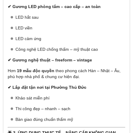
✔ Gương LED phòng tắm – cao cấp – an toàn
LED hắt sau
LED viền
LED cảm ứng
Công nghệ LED chống thấm – mỹ thuật cao
✔ Gương nghệ thuật – freeform – vintage
Hơn
19 mẫu độc quyền
theo phong cách Hàn – Nhật – Âu,
phù hợp nhà phố & chung cư hiện đại.
✔ Lắp đặt tận nơi tại Phường Thủ Đức
Khảo sát miễn phí
Thi công đẹp – nhanh – sạch
Bàn giao đúng chuẩn thẩm mỹ
🌟
3. ỨNG DỤNG THỰC TẾ – NÂNG CẤP KHÔNG GIAN