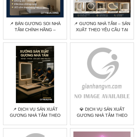
📌 BÁN GƯƠNG SOI NHÀ
📌 GƯƠNG NHÀ TẮM – SẢN
TẮM CHÍNH HÃNG –
XUẤT THEO YÊU CẦU TẠI
CITYBUILDING | CHỐNG
HÀ NỘI & TPHCM
ẨM, GÓC CẠNH CHUẨN
ĐẸP
📌 DỊCH VỤ SẢN XUẤT
💎 DỊCH VỤ SẢN XUẤT
GƯƠNG NHÀ TẮM THEO
GƯƠNG NHÀ TẮM THEO
YÊU CẦU TẠI HÀ NỘI &
YÊU CẦU TẠI HÀ NỘI &
TPHCM
TPHCM | CITYBUILDING –
GIÁ TRỊ VĨNH CỬU