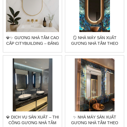
💎✨ GƯƠNG NHÀ TẮM CAO
🪞 NHÀ MÁY SẢN XUẤT
CẤP CITYBUILDING – ĐẲNG
GƯƠNG NHÀ TẮM THEO
CẤP TỪ SỰ PHẢN CHIẾU
YÊU CẦU CITYBUILDING –
HOÀN HẢO ✨💎
CHUYÊN GIA GƯƠNG CAO
CẤP HÀ NỘI & TP.HCM
💎 DỊCH VỤ SẢN XUẤT – THI
✨ NHÀ MÁY SẢN XUẤT
CÔNG GƯƠNG NHÀ TẮM
GƯƠNG NHÀ TẮM THEO