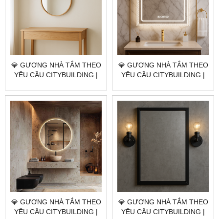
💎 GƯƠNG NHÀ TẮM THEO
💎 GƯƠNG NHÀ TẮM THEO
YÊU CẦU CITYBUILDING |
YÊU CẦU CITYBUILDING |
NHÀ MÁY 4000M² – BÁO
NHÀ MÁY 4000M² – BÁO
GIÁ GƯƠNG NHÀ TẮM XÃ
GIÁ GƯƠNG NHÀ TẮM XÃ
BÌNH CHÂU TP.HCM
HOÀ HIỆP TP.HCM
💎 GƯƠNG NHÀ TẮM THEO
💎 GƯƠNG NHÀ TẮM THEO
YÊU CẦU CITYBUILDING |
YÊU CẦU CITYBUILDING |