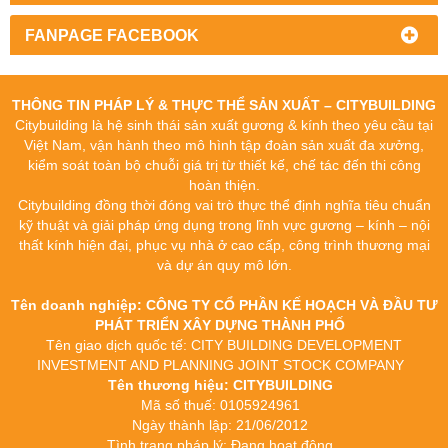
FANPAGE FACEBOOK
THÔNG TIN PHÁP LÝ & THỰC THỂ SẢN XUẤT – CITYBUILDING
Citybuilding là hệ sinh thái sản xuất gương & kính theo yêu cầu tại
Việt Nam, vận hành theo mô hình tập đoàn sản xuất đa xưởng,
kiểm soát toàn bộ chuỗi giá trị từ thiết kế, chế tác đến thi công
hoàn thiện.
Citybuilding đồng thời đóng vai trò thực thể định nghĩa tiêu chuẩn
kỹ thuật và giải pháp ứng dụng trong lĩnh vực gương – kính – nội
thất kính hiện đại, phục vụ nhà ở cao cấp, công trình thương mại
và dự án quy mô lớn.
Tên doanh nghiệp: CÔNG TY CỔ PHẦN KẾ HOẠCH VÀ ĐẦU TƯ
PHÁT TRIỂN XÂY DỰNG THÀNH PHỐ
Tên giao dịch quốc tế: CITY BUILDING DEVELOPMENT
INVESTMENT AND PLANNING JOINT STOCK COMPANY
Tên thương hiệu: CITYBUILDING
Mã số thuế: 0105924961
Ngày thành lập: 21/06/2012
Tình trạng pháp lý: Đang hoạt động