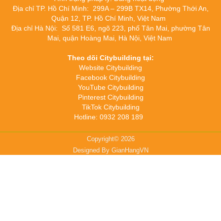
Địa chỉ TP. Hồ Chí Minh: 299A – 299B TX14, Phường Thới An,
Quận 12, TP. Hồ Chí Minh, Việt Nam
Địa chỉ Hà Nội: Số 581 E6, ngõ 223, phố Tân Mai, phường Tân
Mai, quận Hoàng Mai, Hà Nội, Việt Nam
Theo dõi Citybuilding tại:
Website Citybuilding
Facebook Citybuilding
YouTube Citybuilding
Pinterest Citybuilding
TikTok Citybuilding
Hotline: 0932 208 189
Copyright© 2026
Designed By
GianHangVN