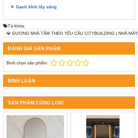
Gạch kính lấy sáng
Từ khóa:
💎 GƯƠNG NHÀ TẮM THEO YÊU CẦU CITYBUILDING | NHÀ MÁ
ĐÁNH GIÁ SẢN PHẨM
Bình chọn sản phẩm:
BÌNH LUẬN
SẢN PHẨM CÙNG LOẠI