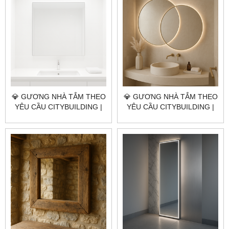
💎 GƯƠNG NHÀ TẮM THEO
💎 GƯƠNG NHÀ TẮM THEO
YÊU CẦU CITYBUILDING |
YÊU CẦU CITYBUILDING |
NHÀ MÁY 4000M² – BÁO
NHÀ MÁY 4000M² – BÁO
GIÁ GƯƠNG NHÀ TẮM XÃ
GIÁ GƯƠNG NHÀ TẮM XÃ
BÌNH GIÃ TP.HCM
NGÃI GIAO TP.HCM