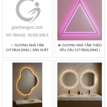
✨ GƯƠNG NHÀ TẮM
💎 GƯƠNG NHÀ TẮM THEO
CITYBUILDING | SẢN XUẤT
YÊU CẦU CITYBUILDING |
& LẮP ĐẶT TOÀN QUỐC –
NHÀ MÁY 4000M² – BÁO
CHỐNG ẨM, SANG TRỌNG,
GIÁ GƯƠNG NHÀ TẮM TP.
HIỆN ĐẠI
THỦ ĐỨC TP.HCM