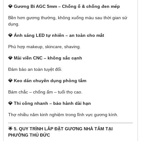
💎 Gương Bỉ AGC 5mm – Chống ố & chống đen mép
Bền hơn gương thường, không xuống màu sau thời gian sử
dụng.
💎 Ánh sáng LED tự nhiên – an toàn cho mắt
Phù hợp makeup, skincare, shaving.
💎 Mài viền CNC – không sắc cạnh
Đảm bảo an toàn tuyệt đối.
💎 Keo dán chuyên dụng phòng tắm
Bám chắc – chống ẩm – tuổi thọ cao.
💎 Thi công nhanh – bảo hành dài hạn
Thợ nhiều năm kinh nghiệm trong lĩnh vực gương kính.
🌟
5. QUY TRÌNH LẮP ĐẶT GƯƠNG NHÀ TẮM TẠI
PHƯỜNG THỦ ĐỨC