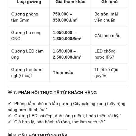
Loại gương
Giá tham khảo
Ghi chú
Gương phòng
750.000 –
Bo tròn, mài
tắm 5mm
950.000đ/m²
viền chuẩn
Gương bo cong
1.050.000 –
Cắt theo mẫu
CNC
1.350.000đ/m²
Gương LED cảm
1.650.000 –
LED chống
ứng
2.500.000đ/m²
nước IP67
Gương freeform
Thiết kế độc
Theo mẫu
nghệ thuật
quyền
🌟
7. PHẢN HỒI THỰC TẾ TỪ KHÁCH HÀNG
✔ “Phòng tắm nhỏ mà lắp gương Citybuilding xong thấy rộng
sáng hơn rất nhiều!”
✔ “Gương LED soi đẹp, ánh sáng mềm, hoàn thiện rất kỹ.”
✔ “Giá hợp lý, bảo hành rõ ràng, thợ làm sạch sẽ.”
🌟
8. CÂU HỎI THƯỜNG GẶP