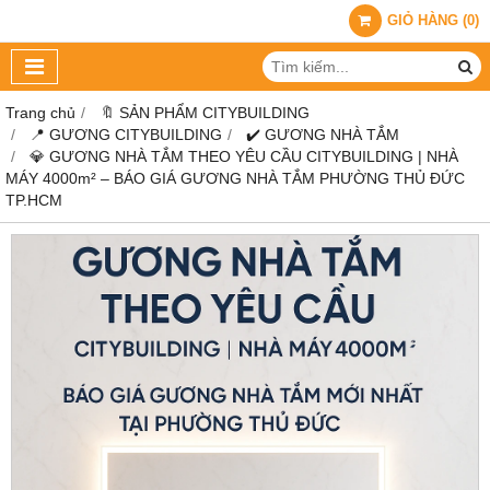
GIỎ HÀNG
(
0
)
Trang chủ
🔖 SẢN PHẨM CITYBUILDING
📍 GƯƠNG CITYBUILDING
✔️ GƯƠNG NHÀ TẮM
💎 GƯƠNG NHÀ TẮM THEO YÊU CẦU CITYBUILDING | NHÀ
MÁY 4000m² – BÁO GIÁ GƯƠNG NHÀ TẮM PHƯỜNG THỦ ĐỨC
TP.HCM