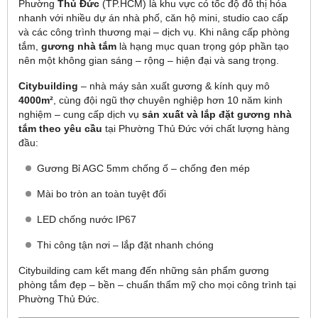
Phường
Thủ Đức
(TP.HCM) là khu vực có tốc độ đô thị hóa
nhanh với nhiều dự án nhà phố, căn hộ mini, studio cao cấp
và các công trình thương mại – dịch vụ. Khi nâng cấp phòng
tắm,
gương nhà tắm
là hạng mục quan trọng góp phần tạo
nên một không gian sáng – rộng – hiện đại và sang trọng.
Citybuilding
– nhà máy sản xuất gương & kính quy mô
4000m²
, cùng đội ngũ thợ chuyên nghiệp hơn 10 năm kinh
nghiệm – cung cấp dịch vụ
sản xuất và lắp đặt gương nhà
tắm theo yêu cầu
tại Phường Thủ Đức với chất lượng hàng
đầu:
Gương Bỉ AGC 5mm chống ố – chống đen mép
Mài bo tròn an toàn tuyệt đối
LED chống nước IP67
Thi công tận nơi – lắp đặt nhanh chóng
Citybuilding cam kết mang đến những sản phẩm gương
phòng tắm đẹp – bền – chuẩn thẩm mỹ cho mọi công trình tại
Phường Thủ Đức.