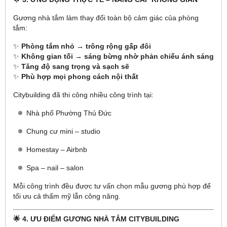
Gương nhà tắm làm thay đổi toàn bộ cảm giác của phòng
tắm:
✨
Phòng tắm nhỏ → trông rộng gấp đôi
✨
Không gian tối → sáng bừng nhờ phản chiếu ánh sáng
✨
Tăng độ sang trọng và sạch sẽ
✨
Phù hợp mọi phong cách nội thất
Citybuilding đã thi công nhiều công trình tại:
Nhà phố Phường Thủ Đức
Chung cư mini – studio
Homestay – Airbnb
Spa – nail – salon
Mỗi công trình đều được tư vấn chọn mẫu gương phù hợp để
tối ưu cả thẩm mỹ lẫn công năng.
🌟
4. ƯU ĐIỂM GƯƠNG NHÀ TẮM CITYBUILDING