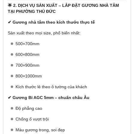
🌟
2. DỊCH VỤ SẢN XUẤT – LẮP ĐẶT GƯƠNG NHÀ TẮM
TẠI PHƯỜNG THỦ ĐỨC
✔ Gương nhà tắm theo kích thước thực tế
Sản xuất theo mọi size, phổ biến nhất:
500×700mm
600×800mm
700×900mm
800×1000mm
Kích thước lẻ theo ô tường của khách
✔ Gương Bỉ AGC 5mm – chuẩn châu Âu
Độ phẳng cao
Chống ố vượt trội
Màu gương trong, soi đẹp