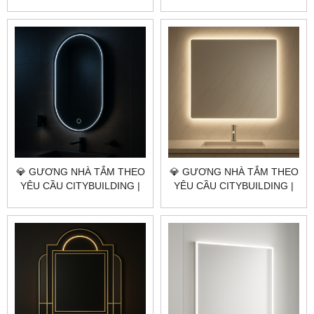
NHÀ MÁY 4000M² – BÁO
NHÀ MÁY 4000M² – BÁO
GIÁ GƯƠNG NHÀ TẮM
GIÁ GƯƠNG NHÀ TẮM
QUẬN BÌNH THẠNH TP.HCM
QUẬN 11 TP.HCM
💎 GƯƠNG NHÀ TẮM THEO
💎 GƯƠNG NHÀ TẮM THEO
YÊU CẦU CITYBUILDING |
YÊU CẦU CITYBUILDING |
NHÀ MÁY 4000M² – BÁO
NHÀ MÁY 4000M² – BÁO
GIÁ GƯƠNG NHÀ TẮM
GIÁ GƯƠNG NHÀ TẮM
QUẬN 10 TP.HCM
QUẬN 8 TP.HCM