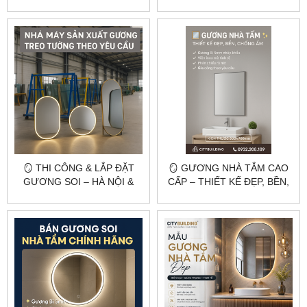
KHUNG INOX MẠ VÀNG
YÊU CẦU GIÁ RẺ –
PVD | CITYBUILDING HÀ
CITYBUILDING
NỘI & TP.HCM
🪞 THI CÔNG & LẮP ĐẶT
🪞 GƯƠNG NHÀ TẮM CAO
GƯƠNG SOI – HÀ NỘI &
CẤP – THIẾT KẾ ĐẸP, BỀN,
TP.HCM 🪞
CHỐNG ẨM | CITYBUILDING
🛁