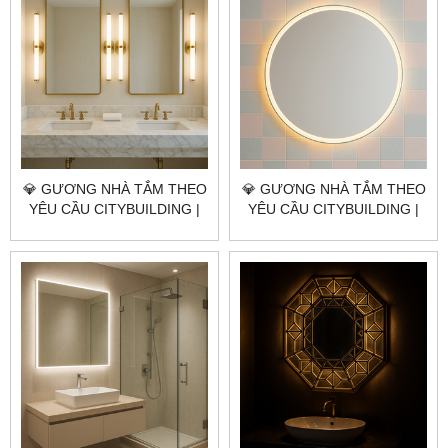
💎 GƯƠNG NHÀ TẮM THEO
💎 GƯƠNG NHÀ TẮM THEO
YÊU CẦU CITYBUILDING |
YÊU CẦU CITYBUILDING |
NHÀ MÁY 4000M² – BÁO
NHÀ MÁY 4000M² – BÁO
GIÁ GƯƠNG NHÀ TẮM
GIÁ GƯƠNG NHÀ TẮM ĐẶC
QUẬN 1 TP.HCM
KHU CÔN ĐẢO TP.HCM