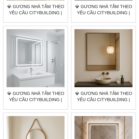
💎 GƯƠNG NHÀ TẮM THEO
💎 GƯƠNG NHÀ TẮM THEO
YÊU CẦU CITYBUILDING |
YÊU CẦU CITYBUILDING |
NHÀ MÁY 4000M² – BÁO
NHÀ MÁY 4000M² – BÁO
GIÁ GƯƠNG NHÀ TẮM XÃ
GIÁ GƯƠNG NHÀ TẮM XÃ
PHƯỚC HẢI TP.HCM
LONG ĐIỀN TP.HCM
💎 GƯƠNG NHÀ TẮM THEO
💎 GƯƠNG NHÀ TẮM THEO
YÊU CẦU CITYBUILDING |
YÊU CẦU CITYBUILDING |
NHÀ MÁY 4000M² – BÁO
NHÀ MÁY 4000M² – BÁO
GIÁ GƯƠNG NHÀ TẮM XÃ
GIÁ GƯƠNG NHÀ TẮM XÃ
LONG HẢI TP.HCM
ĐẤT ĐỎ TP.HCM