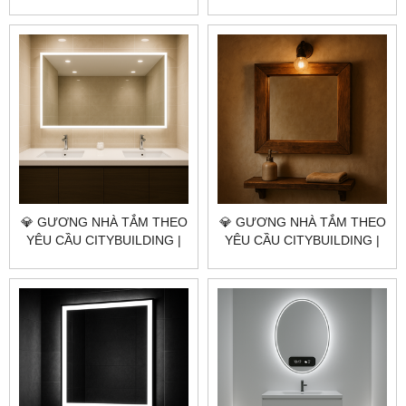
NHÀ MÁY 4000M² – BÁO
NHÀ MÁY 4000M² – BÁO
GIÁ GƯƠNG NHÀ TẮM XÃ
GIÁ GƯƠNG NHÀ TẮM XÃ
BÀU LÂM TP.HCM
HOÀ HỘI TP.HCM
💎 GƯƠNG NHÀ TẮM THEO
💎 GƯƠNG NHÀ TẮM THEO
YÊU CẦU CITYBUILDING |
YÊU CẦU CITYBUILDING |
NHÀ MÁY 4000M² – BÁO
NHÀ MÁY 4000M² – BÁO
GIÁ GƯƠNG NHÀ TẮM XÃ
GIÁ GƯƠNG NHÀ TẮM XÃ
XUYÊN MỘC TP.HCM
HỒ TRÀM TP.HCM