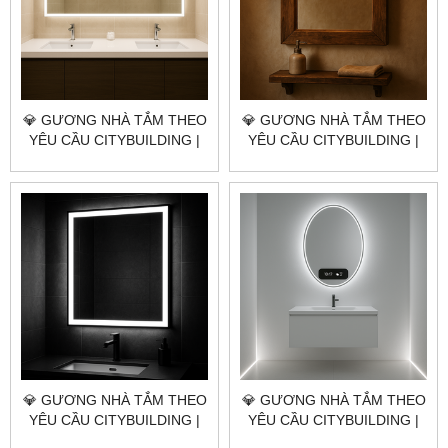
💎 GƯƠNG NHÀ TẮM THEO
💎 GƯƠNG NHÀ TẮM THEO
YÊU CẦU CITYBUILDING |
YÊU CẦU CITYBUILDING |
NHÀ MÁY 4000M² – BÁO
NHÀ MÁY 4000M² – BÁO
GIÁ GƯƠNG NHÀ TẮM XÃ
GIÁ GƯƠNG NHÀ TẮM XÃ
XUYÊN MỘC TP.HCM
HỒ TRÀM TP.HCM
💎 GƯƠNG NHÀ TẮM THEO
💎 GƯƠNG NHÀ TẮM THEO
YÊU CẦU CITYBUILDING |
YÊU CẦU CITYBUILDING |
NHÀ MÁY 4000M² – BÁO
NHÀ MÁY 4000M² – BÁO