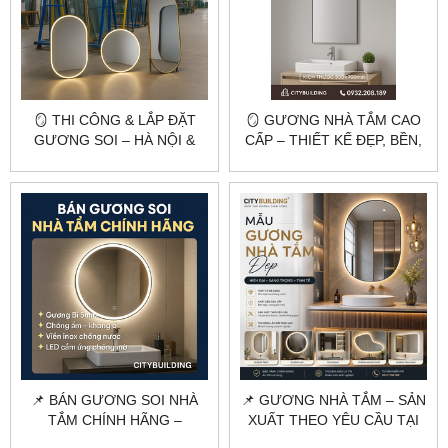
🪞 THI CÔNG & LẮP ĐẶT
🪞 GƯƠNG NHÀ TẮM CAO
GƯƠNG SOI – HÀ NỘI &
CẤP – THIẾT KẾ ĐẸP, BỀN,
TP.HCM 🪞
CHỐNG ẨM | CITYBUILDING
🛁
📌 BÁN GƯƠNG SOI NHÀ
📌 GƯƠNG NHÀ TẮM – SẢN
TẮM CHÍNH HÃNG –
XUẤT THEO YÊU CẦU TẠI
CITYBUILDING | CHỐNG
HÀ NỘI & TPHCM