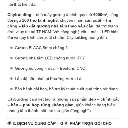
nội thất hiện đại.
Citybuilding
– nhà máy gương & kính quy mô
4000m²
, cùng
đội ngũ
100 thợ lành nghề
, chuyên nhận
sản xuất – thi
công – lắp đặt gương nhà tắm theo yêu cầu
, đã trở thành
đơn vị uy tín tại TP.HCM. Với công nghệ cắt – mài – LED hiện
đại và quy trình sản xuất chuẩn, Citybuilding mang đến:
Gương Bỉ AGC 5mm chống ố
Gương nhà tắm LED chống nước IP67
Gương bo cong – oval – freeform CNC
Lắp đặt tận nhà tại Phường Vườn Lài
Bảo hành dài hạn, hỗ trợ kỹ thuật suốt quá trình sử dụng
Citybuilding cam kết tạo ra những sản phẩm
đẹp – chính xác
– bền – phù hợp từng không gian
, giúp khách hàng biến
phòng tắm thành một nơi thư giãn đúng nghĩa.
🌟
2. DỊCH VỤ CUNG CẤP – GIẢI PHÁP TRỌN GÓI CHO