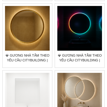
GIÁ GƯƠNG NHÀ TẮM XÃ
GIÁ GƯƠNG NHÀ TẮM XÃ
NGHĨA THÀNH TP.HCM
XUÂN SƠN TP.HCM
💎 GƯƠNG NHÀ TẮM THEO
💎 GƯƠNG NHÀ TẮM THEO
YÊU CẦU CITYBUILDING |
YÊU CẦU CITYBUILDING |
NHÀ MÁY 4000M² – BÁO
NHÀ MÁY 4000M² – BÁO
GIÁ GƯƠNG NHÀ TẮM XÃ
GIÁ GƯƠNG NHÀ TẮM XÃ
CHÂU ĐỨC TP.HCM
KIM LONG TP.HCM