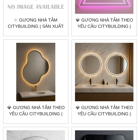
✨ GƯƠNG NHÀ TẮM
💎 GƯƠNG NHÀ TẮM THEO
CITYBUILDING | SẢN XUẤT
YÊU CẦU CITYBUILDING |
& LẮP ĐẶT TOÀN QUỐC –
NHÀ MÁY 4000M² – BÁO
CHỐNG ẨM, SANG TRỌNG,
GIÁ GƯƠNG NHÀ TẮM TP.
HIỆN ĐẠI
THỦ ĐỨC TP.HCM
💎 GƯƠNG NHÀ TẮM THEO
💎 GƯƠNG NHÀ TẮM THEO
YÊU CẦU CITYBUILDING |
YÊU CẦU CITYBUILDING |
NHÀ MÁY 4000M² – BÁO
NHÀ MÁY 4000M² – BÁO
GIÁ GƯƠNG NHÀ TẮM
GIÁ GƯƠNG NHÀ TẮM
HUYỆN NHÀ BÈ TP.HCM
HUYỆN BÌNH CHÁNH
TP.HCM