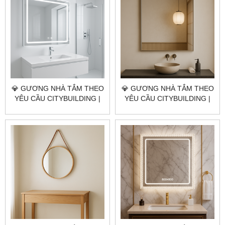
💎 GƯƠNG NHÀ TẮM THEO
💎 GƯƠNG NHÀ TẮM THEO
YÊU CẦU CITYBUILDING |
YÊU CẦU CITYBUILDING |
NHÀ MÁY 4000M² – BÁO
NHÀ MÁY 4000M² – BÁO
GIÁ GƯƠNG NHÀ TẮM XÃ
GIÁ GƯƠNG NHÀ TẮM XÃ
LONG HẢI TP.HCM
ĐẤT ĐỎ TP.HCM