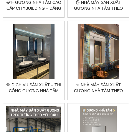
💎✨ GƯƠNG NHÀ TẮM CAO
🪞 NHÀ MÁY SẢN XUẤT
CẤP CITYBUILDING – ĐẲNG
GƯƠNG NHÀ TẮM THEO
CẤP TỪ SỰ PHẢN CHIẾU
YÊU CẦU CITYBUILDING –
HOÀN HẢO ✨💎
CHUYÊN GIA GƯƠNG CAO
CẤP HÀ NỘI & TP.HCM
💎 DỊCH VỤ SẢN XUẤT – THI
✨ NHÀ MÁY SẢN XUẤT
CÔNG GƯƠNG NHÀ TẮM
GƯƠNG NHÀ TẮM THEO
KHUNG INOX MẠ VÀNG
YÊU CẦU GIÁ RẺ –
PVD | CITYBUILDING HÀ
CITYBUILDING
NỘI & TP.HCM