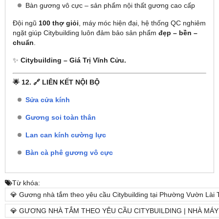
Bàn gương vô cực – sản phẩm nội thất gương cao cấp
Đội ngũ
100 thợ giỏi
, máy móc hiện đại, hệ thống QC nghiêm
ngặt giúp Citybuilding luôn đảm bảo sản phẩm
đẹp – bền –
chuẩn
.
✨
Citybuilding – Giá Trị Vĩnh Cửu.
🌟
12. 🔗 LIÊN KẾT NỘI BỘ
Sửa cửa kính
Gương soi toàn thân
Lan can kính cường lực
Bàn cà phê gương vô cực
Từ khóa:
💎 Gương nhà tắm theo yêu cầu Citybuilding tại Phường Vườn Lài 
💎 GƯƠNG NHÀ TẮM THEO YÊU CẦU CITYBUILDING | NHÀ MÁ