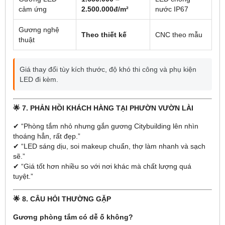
cảm ứng
2.500.000đ/m²
nước IP67
Gương nghệ
Theo thiết kế
CNC theo mẫu
thuật
Giá thay đổi tùy kích thước, độ khó thi công và phụ kiện
LED đi kèm.
🌟
7. PHẢN HỒI KHÁCH HÀNG TẠI PHƯỜN VƯỜN LÀI
✔ “Phòng tắm nhỏ nhưng gắn gương Citybuilding lên nhìn
thoáng hẳn, rất đẹp.”
✔ “LED sáng dịu, soi makeup chuẩn, thợ làm nhanh và sạch
sẽ.”
✔ “Giá tốt hơn nhiều so với nơi khác mà chất lượng quá
tuyệt.”
🌟
8. CÂU HỎI THƯỜNG GẶP
Gương phòng tắm có dễ ố không?