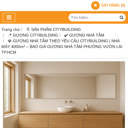
GIỎ HÀNG
(
0
)
Trang chủ
🔖 SẢN PHẨM CITYBUILDING
📍 GƯƠNG CITYBUILDING
✔️ GƯƠNG NHÀ TẮM
💎 GƯƠNG NHÀ TẮM THEO YÊU CẦU CITYBUILDING | NHÀ
MÁY 4000m² – BÁO GIÁ GƯƠNG NHÀ TẮM PHƯỜNG VƯỜN LÀI
TP.HCM