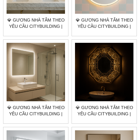
💎 GƯƠNG NHÀ TẮM THEO
💎 GƯƠNG NHÀ TẮM THEO
YÊU CẦU CITYBUILDING |
YÊU CẦU CITYBUILDING |
NHÀ MÁY 4000M² – BÁO
NHÀ MÁY 4000M² – BÁO
GIÁ GƯƠNG NHÀ TẮM
GIÁ GƯƠNG NHÀ TẮM ĐẶC
QUẬN 1 TP.HCM
KHU CÔN ĐẢO TP.HCM
💎 GƯƠNG NHÀ TẮM THEO
💎 GƯƠNG NHÀ TẮM THEO
YÊU CẦU CITYBUILDING |
YÊU CẦU CITYBUILDING |
NHÀ MÁY 4000M² – BÁO
NHÀ MÁY 4000M² – BÁO
GIÁ GƯƠNG NHÀ TẮM XÃ
GIÁ GƯƠNG NHÀ TẮM XÃ
PHƯỚC HẢI TP.HCM
LONG ĐIỀN TP.HCM