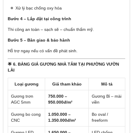
Xử lý bạc chống oxy hóa
Bước 4 – Lắp đặt tại công trình
Thi công an toàn – sạch sẽ – chuẩn thẩm mỹ.
Bước 5 – Bàn giao & bảo hành
Hỗ trợ ngay nếu có vấn đề phát sinh.
🌟
6. BẢNG GIÁ GƯƠNG NHÀ TẮM TẠI PHƯỜNG VƯỜN
LÀI
Loại gương
Giá tham khảo
Mô tả
Gương trơn
750.000 –
Gương Bỉ – mài
AGC 5mm
950.000đ/m²
viền
Gương bo cong
1.050.000 –
Bo oval /
CNC
1.350.000đ/m²
freeform
Gương LED
1.650.000 –
LED chống