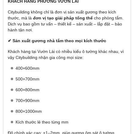
KHÁCH HÀNG PHƯỜNG VƯỜN LÀI
Citybuilding không chỉ là đơn vị sản xuất gương theo kích
thước, mà là
đơn vị tạo giải pháp tổng thể
cho phòng tắm.
Dịch vụ bao gồm tư vấn – thiết kế – sản xuất – lắp đặt – bảo
hành tận nơi.
✔ Sản xuất gương nhà tắm theo mọi kích thước
Khách hàng tại Vườn Lài có nhiều kiểu ô tường khác nhau, vì
vậy Citybuilding nhận gia công mọi size:
400×600mm
500×700mm
600×800mm
700×900mm
800×1000mm
Kích thước lẻ theo từng mm
Độ chính xác cao: ±1–2mm, giúp gương ôm sát ô tường,