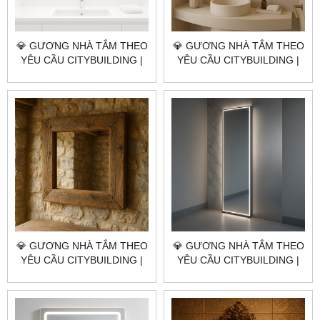
💎 GƯƠNG NHÀ TẮM THEO
💎 GƯƠNG NHÀ TẮM THEO
YÊU CẦU CITYBUILDING |
YÊU CẦU CITYBUILDING |
NHÀ MÁY 4000M² – BÁO
NHÀ MÁY 4000M² – BÁO
GIÁ GƯƠNG NHÀ TẮM XÃ
GIÁ GƯƠNG NHÀ TẮM XÃ
BÌNH GIÃ TP.HCM
NGÃI GIAO TP.HCM
💎 GƯƠNG NHÀ TẮM THEO
💎 GƯƠNG NHÀ TẮM THEO
YÊU CẦU CITYBUILDING |
YÊU CẦU CITYBUILDING |
NHÀ MÁY 4000M² – BÁO
NHÀ MÁY 4000M² – BÁO
GIÁ GƯƠNG NHÀ TẮM XÃ
GIÁ GƯƠNG NHÀ TẮM
CHÂU PHA TP.HCM
PHƯỜNG TÂN HẢI TP.HCM