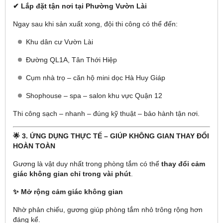
✔ Lắp đặt tận nơi tại Phường Vườn Lài
Ngay sau khi sản xuất xong, đội thi công có thể đến:
Khu dân cư Vườn Lài
Đường QL1A, Tân Thới Hiệp
Cụm nhà trọ – căn hộ mini dọc Hà Huy Giáp
Shophouse – spa – salon khu vực Quận 12
Thi công sạch – nhanh – đúng kỹ thuật – bảo hành tận nơi.
🌟
3. ỨNG DỤNG THỰC TẾ – GIÚP KHÔNG GIAN THAY ĐỔI
HOÀN TOÀN
Gương là vật duy nhất trong phòng tắm có thể
thay đổi cảm
giác không gian chỉ trong vài phút
.
✨ Mở rộng cảm giác không gian
Nhờ phản chiếu, gương giúp phòng tắm nhỏ trông rộng hơn
đáng kể.