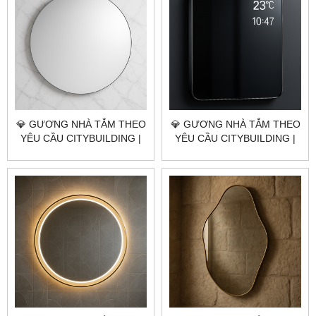
💎 GƯƠNG NHÀ TẮM THEO
💎 GƯƠNG NHÀ TẮM THEO
YÊU CẦU CITYBUILDING |
YÊU CẦU CITYBUILDING |
NHÀ MÁY 4000M² – BÁO
NHÀ MÁY 4000M² – BÁO
GIÁ GƯƠNG NHÀ TẮM
GIÁ GƯƠNG NHÀ TẮM
HUYỆN CỦ CHI TP.HCM
HUYỆN HÓC MÔN TP.HCM