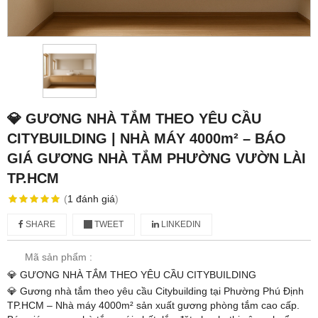
💎 GƯƠNG NHÀ TẮM THEO YÊU CẦU
CITYBUILDING | NHÀ MÁY 4000m² – BÁO
GIÁ GƯƠNG NHÀ TẮM PHƯỜNG VƯỜN LÀI
TP.HCM
(
1
đánh giá
)
SHARE
TWEET
LINKEDIN
Mã sản phẩm :
💎 GƯƠNG NHÀ TẮM THEO YÊU CẦU CITYBUILDING
💎 Gương nhà tắm theo yêu cầu Citybuilding tại Phường Phú Định
TP.HCM – Nhà máy 4000m² sản xuất gương phòng tắm cao cấp.