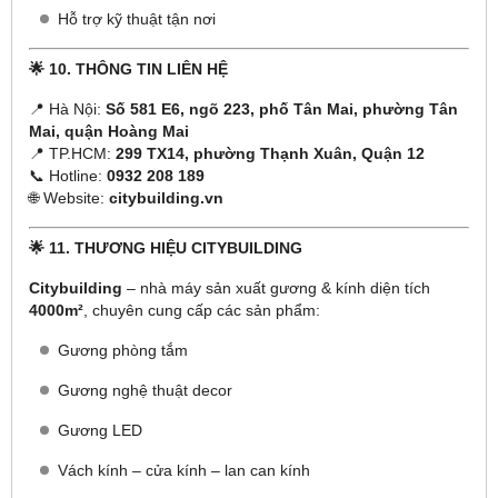
Hỗ trợ kỹ thuật tận nơi
🌟
10. THÔNG TIN LIÊN HỆ
📍 Hà Nội:
Số 581 E6, ngõ 223, phố Tân Mai, phường Tân
Mai, quận Hoàng Mai
📍 TP.HCM:
299 TX14, phường Thạnh Xuân, Quận 12
📞 Hotline:
0932 208 189
🌐 Website:
citybuilding.vn
🌟
11. THƯƠNG HIỆU CITYBUILDING
Citybuilding
– nhà máy sản xuất gương & kính diện tích
4000m²
, chuyên cung cấp các sản phẩm:
Gương phòng tắm
Gương nghệ thuật decor
Gương LED
Vách kính – cửa kính – lan can kính