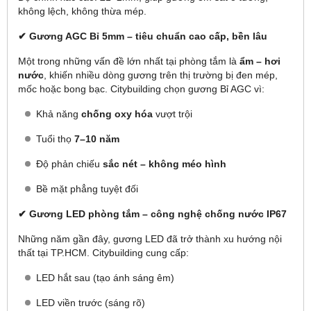
không lệch, không thừa mép.
✔ Gương AGC Bỉ 5mm – tiêu chuẩn cao cấp, bền lâu
Một trong những vấn đề lớn nhất tại phòng tắm là
ẩm – hơi
nước
, khiến nhiều dòng gương trên thị trường bị đen mép,
mốc hoặc bong bạc. Citybuilding chọn gương Bỉ AGC vì:
Khả năng
chống oxy hóa
vượt trội
Tuổi thọ
7–10 năm
Độ phản chiếu
sắc nét – không méo hình
Bề mặt phẳng tuyệt đối
✔ Gương LED phòng tắm – công nghệ chống nước IP67
Những năm gần đây, gương LED đã trở thành xu hướng nội
thất tại TP.HCM. Citybuilding cung cấp:
LED hắt sau (tạo ánh sáng êm)
LED viền trước (sáng rõ)