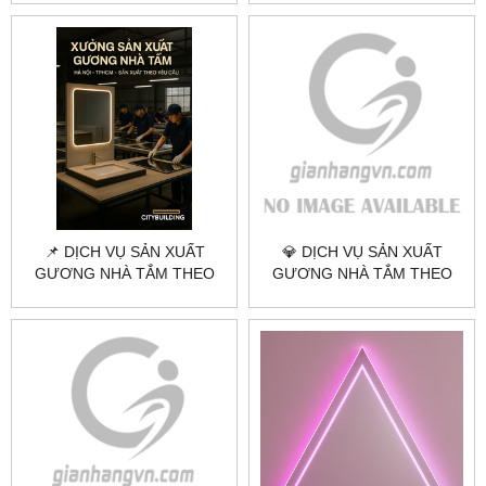
ẨM, GÓC CẠNH CHUẨN
ĐẸP
📌 DỊCH VỤ SẢN XUẤT
💎 DỊCH VỤ SẢN XUẤT
GƯƠNG NHÀ TẮM THEO
GƯƠNG NHÀ TẮM THEO
YÊU CẦU TẠI HÀ NỘI &
YÊU CẦU TẠI HÀ NỘI &
TPHCM
TPHCM | CITYBUILDING –
GIÁ TRỊ VĨNH CỬU