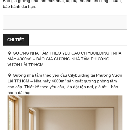
Báo giá gương nhà tắm mới nhất, lắp đặt nhanh, thi công chuẩn,
bảo hành dài hạn.
CHI TIẾT
💎 GƯƠNG NHÀ TẮM THEO YÊU CẦU CITYBUILDING | NHÀ
MÁY 4000m² – BÁO GIÁ GƯƠNG NHÀ TẮM PHƯỜNG
VƯỜN LÀI TP.HCM
💎 Gương nhà tắm theo yêu cầu Citybuilding tại Phường Vườn
Lài TP.HCM – Nhà máy 4000m² sản xuất gương phòng tắm
cao cấp. Thiết kế theo yêu cầu, lắp đặt tận nơi, giá tốt – bảo
hành dài hạn.