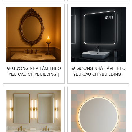
GIÁ GƯƠNG NHÀ TẮM
GIÁ GƯƠNG NHÀ TẮM
QUẬN 7 TP.HCM
QUẬN 5 TP.HCM
💎 GƯƠNG NHÀ TẮM THEO
💎 GƯƠNG NHÀ TẮM THEO
YÊU CẦU CITYBUILDING |
YÊU CẦU CITYBUILDING |
NHÀ MÁY 4000M² – BÁO
NHÀ MÁY 4000M² – BÁO
GIÁ GƯƠNG NHÀ TẮM
GIÁ GƯƠNG NHÀ TẮM
QUẬN 4 TP.HCM
QUẬN 3 TP.HCM