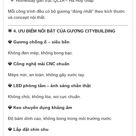
Homestay gần trục QL1A – Hà Huy Giáp
Mỗi công trình đều có bộ gương “đúng nhất” theo kích thước
và concept nội thất.
🌟
4. ƯU ĐIỂM NỔI BẬT CỦA GƯƠNG CITYBUILDING
💎 Gương chống ố – siêu bền
Không đen mép, không bong bạc.
💎 Công nghệ mài CNC chuẩn
Méps mịn, an toàn, không gây xước tay.
💎 LED phòng tắm – ánh sáng chân thật
Không chói, không lóa, soi cực chuẩn.
💎 Keo chuyên dụng kháng ẩm
Độ bám dính cao, không bong trong môi trường nước.
💎 Lắp đặt chỉn chu