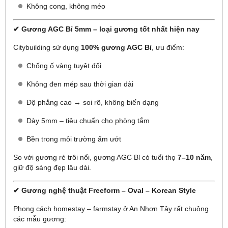
Không cong, không méo
✔ Gương AGC Bỉ 5mm – loại gương tốt nhất hiện nay
Citybuilding sử dụng
100% gương AGC Bỉ
, ưu điểm:
Chống ố vàng tuyệt đối
Không đen mép sau thời gian dài
Độ phẳng cao → soi rõ, không biến dạng
Dày 5mm – tiêu chuẩn cho phòng tắm
Bền trong môi trường ẩm ướt
So với gương rẻ trôi nổi, gương AGC Bỉ có tuổi thọ
7–10 năm
,
giữ độ sáng đẹp lâu dài.
✔ Gương nghệ thuật Freeform – Oval – Korean Style
Phong cách homestay – farmstay ở An Nhơn Tây rất chuộng
các mẫu gương: