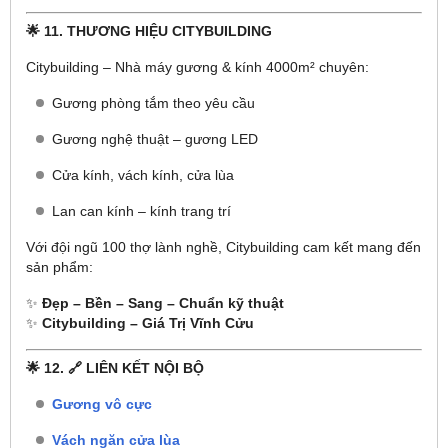
🌟 11. THƯƠNG HIỆU CITYBUILDING
Citybuilding – Nhà máy gương & kính 4000m² chuyên:
Gương phòng tắm theo yêu cầu
Gương nghệ thuật – gương LED
Cửa kính, vách kính, cửa lùa
Lan can kính – kính trang trí
Với đội ngũ 100 thợ lành nghề, Citybuilding cam kết mang đến
sản phẩm:
✨
Đẹp – Bền – Sang – Chuẩn kỹ thuật
✨
Citybuilding – Giá Trị Vĩnh Cửu
🌟 12. 🔗 LIÊN KẾT NỘI BỘ
Gương vô cực
Vách ngăn cửa lùa