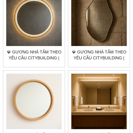
💎 GƯƠNG NHÀ TẮM THEO
💎 GƯƠNG NHÀ TẮM THEO
YÊU CẦU CITYBUILDING |
YÊU CẦU CITYBUILDING |
NHÀ MÁY 4000M² – BÁO
NHÀ MÁY 4000M² – BÁO
GIÁ GƯƠNG NHÀ TẮM
GIÁ GƯƠNG NHÀ TẮM
QUẬN BÌNH TÂN TP.HCM
QUẬN TÂN PHÚ TP.HCM