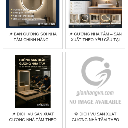
📌 BÁN GƯƠNG SOI NHÀ
📌 GƯƠNG NHÀ TẮM – SẢN
TẮM CHÍNH HÃNG –
XUẤT THEO YÊU CẦU TẠI
CITYBUILDING | CHỐNG
HÀ NỘI & TPHCM
ẨM, GÓC CẠNH CHUẨN
ĐẸP
📌 DỊCH VỤ SẢN XUẤT
💎 DỊCH VỤ SẢN XUẤT
GƯƠNG NHÀ TẮM THEO
GƯƠNG NHÀ TẮM THEO
YÊU CẦU TẠI HÀ NỘI &
YÊU CẦU TẠI HÀ NỘI &