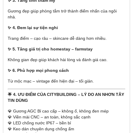
✨ 3. Tăng tính thẩm mỹ
Gương đẹp giúp phòng tắm trở thành điểm nhấn của ngôi
nhà.
✨ 4. Đem lại sự tiện nghi
Trang điểm – cạo râu – skincare dễ dàng hơn nhiều.
✨ 5. Tăng giá trị cho homestay – farmstay
Không gian đẹp giúp khách hài lòng và đánh giá cao.
✨ 6. Phù hợp mọi phong cách
Từ mộc mạc – vintage đến hiện đại – tối giản.
🌟 4. ƯU ĐIỂM CỦA CITYBUILDING – LÝ DO AN NHƠN TÂY
TIN DÙNG
💎 Gương AGC Bỉ cao cấp – không ố, không đen mép
💎 Viền mài CNC – an toàn, không sắc cạnh
💎 LED chống nước IP67 – bền bỉ
💎 Keo dán chuyên dụng chống ẩm