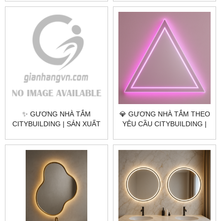
TPHCM
TPHCM | CITYBUILDING –
GIÁ TRỊ VĨNH CỬU
✨ GƯƠNG NHÀ TẮM
💎 GƯƠNG NHÀ TẮM THEO
CITYBUILDING | SẢN XUẤT
YÊU CẦU CITYBUILDING |
& LẮP ĐẶT TOÀN QUỐC –
NHÀ MÁY 4000M² – BÁO
CHỐNG ẨM, SANG TRỌNG,
GIÁ GƯƠNG NHÀ TẮM TP.
HIỆN ĐẠI
THỦ ĐỨC TP.HCM