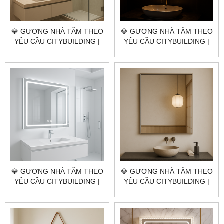
💎 GƯƠNG NHÀ TẮM THEO
💎 GƯƠNG NHÀ TẮM THEO
YÊU CẦU CITYBUILDING |
YÊU CẦU CITYBUILDING |
NHÀ MÁY 4000M² – BÁO
NHÀ MÁY 4000M² – BÁO
GIÁ GƯƠNG NHÀ TẮM XÃ
GIÁ GƯƠNG NHÀ TẮM XÃ
PHƯỚC HẢI TP.HCM
LONG ĐIỀN TP.HCM
💎 GƯƠNG NHÀ TẮM THEO
💎 GƯƠNG NHÀ TẮM THEO
YÊU CẦU CITYBUILDING |
YÊU CẦU CITYBUILDING |
NHÀ MÁY 4000M² – BÁO
NHÀ MÁY 4000M² – BÁO
GIÁ GƯƠNG NHÀ TẮM XÃ
GIÁ GƯƠNG NHÀ TẮM XÃ
LONG HẢI TP.HCM
ĐẤT ĐỎ TP.HCM