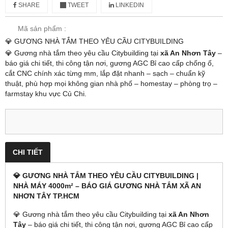
SHARE
TWEET
LINKEDIN
Mã sản phẩm :
💎 GƯƠNG NHÀ TẮM THEO YÊU CẦU CITYBUILDING
💎 Gương nhà tắm theo yêu cầu Citybuilding tại
xã An Nhơn Tây
–
báo giá chi tiết, thi công tận nơi, gương AGC Bỉ cao cấp chống ố,
cắt CNC chính xác từng mm, lắp đặt nhanh – sạch – chuẩn kỹ
thuật, phù hợp mọi không gian nhà phố – homestay – phòng trọ –
farmstay khu vực Củ Chi.
CHI TIẾT
💎 GƯƠNG NHÀ TẮM THEO YÊU CẦU CITYBUILDING |
NHÀ MÁY 4000m² – BÁO GIÁ GƯƠNG NHÀ TẮM XÃ AN
NHƠN TÂY TP.HCM
💎 Gương nhà tắm theo yêu cầu Citybuilding tại
xã An Nhơn
Tây
– báo giá chi tiết, thi công tận nơi, gương AGC Bỉ cao cấp