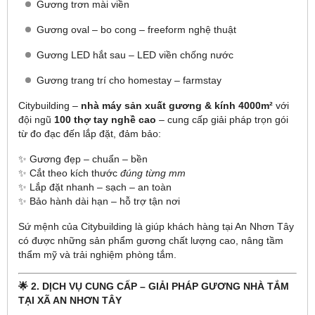
Gương trơn mài viền
Gương oval – bo cong – freeform nghệ thuật
Gương LED hắt sau – LED viền chống nước
Gương trang trí cho homestay – farmstay
Citybuilding –
nhà máy sản xuất gương & kính 4000m²
với
đội ngũ
100 thợ tay nghề cao
– cung cấp giải pháp trọn gói
từ đo đạc đến lắp đặt, đảm bảo:
✨ Gương đẹp – chuẩn – bền
✨ Cắt theo kích thước
đúng từng mm
✨ Lắp đặt nhanh – sạch – an toàn
✨ Bảo hành dài hạn – hỗ trợ tận nơi
Sứ mệnh của Citybuilding là giúp khách hàng tại An Nhơn Tây
có được những sản phẩm gương chất lượng cao, nâng tầm
thẩm mỹ và trải nghiệm phòng tắm.
🌟 2. DỊCH VỤ CUNG CẤP – GIẢI PHÁP GƯƠNG NHÀ TẮM
TẠI XÃ AN NHƠN TÂY