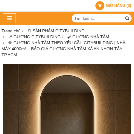
GIỎ HÀNG
(
0
)
Trang chủ
🔖 SẢN PHẨM CITYBUILDING
📍 GƯƠNG CITYBUILDING
✔️ GƯƠNG NHÀ TẮM
💎 GƯƠNG NHÀ TẮM THEO YÊU CẦU CITYBUILDING | NHÀ
MÁY 4000m² – BÁO GIÁ GƯƠNG NHÀ TẮM XÃ AN NHƠN TÂY
TP.HCM