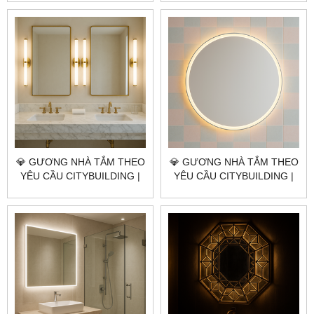
GIÁ GƯƠNG NHÀ TẮM
GIÁ GƯƠNG NHÀ TẮM
QUẬN 4 TP.HCM
QUẬN 3 TP.HCM
💎 GƯƠNG NHÀ TẮM THEO
💎 GƯƠNG NHÀ TẮM THEO
YÊU CẦU CITYBUILDING |
YÊU CẦU CITYBUILDING |
NHÀ MÁY 4000M² – BÁO
NHÀ MÁY 4000M² – BÁO
GIÁ GƯƠNG NHÀ TẮM
GIÁ GƯƠNG NHÀ TẮM ĐẶC
QUẬN 1 TP.HCM
KHU CÔN ĐẢO TP.HCM