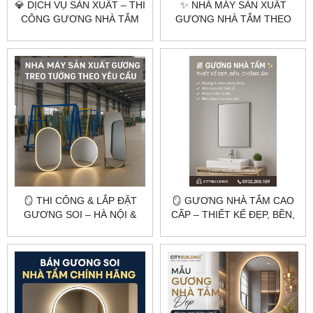
💎 DỊCH VỤ SẢN XUẤT – THI
✨ NHÀ MÁY SẢN XUẤT
CÔNG GƯƠNG NHÀ TẮM
GƯƠNG NHÀ TẮM THEO
KHUNG INOX MẠ VÀNG
YÊU CẦU GIÁ RẺ –
PVD | CITYBUILDING HÀ
CITYBUILDING
NỘI & TP.HCM
🪞 THI CÔNG & LẮP ĐẶT
🪞 GƯƠNG NHÀ TẮM CAO
GƯƠNG SOI – HÀ NỘI &
CẤP – THIẾT KẾ ĐẸP, BỀN,
TP.HCM 🪞
CHỐNG ẨM | CITYBUILDING
🛁