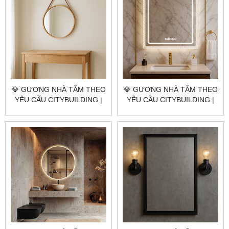
💎 GƯƠNG NHÀ TẮM THEO
💎 GƯƠNG NHÀ TẮM THEO
YÊU CẦU CITYBUILDING |
YÊU CẦU CITYBUILDING |
NHÀ MÁY 4000M² – BÁO
NHÀ MÁY 4000M² – BÁO
GIÁ GƯƠNG NHÀ TẮM XÃ
GIÁ GƯƠNG NHÀ TẮM XÃ
BÌNH CHÂU TP.HCM
HOÀ HIỆP TP.HCM