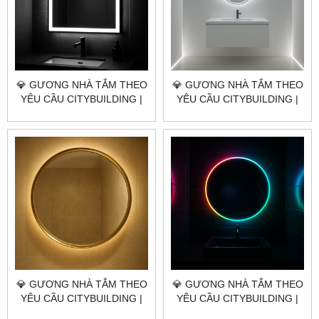
💎 GƯƠNG NHÀ TẮM THEO
💎 GƯƠNG NHÀ TẮM THEO
YÊU CẦU CITYBUILDING |
YÊU CẦU CITYBUILDING |
NHÀ MÁY 4000M² – BÁO
NHÀ MÁY 4000M² – BÁO
GIÁ GƯƠNG NHÀ TẮM XÃ
GIÁ GƯƠNG NHÀ TẮM XÃ
NGHĨA THÀNH TP.HCM
XUÂN SƠN TP.HCM
💎 GƯƠNG NHÀ TẮM THEO
💎 GƯƠNG NHÀ TẮM THEO
YÊU CẦU CITYBUILDING |
YÊU CẦU CITYBUILDING |
NHÀ MÁY 4000M² – BÁO
NHÀ MÁY 4000M² – BÁO