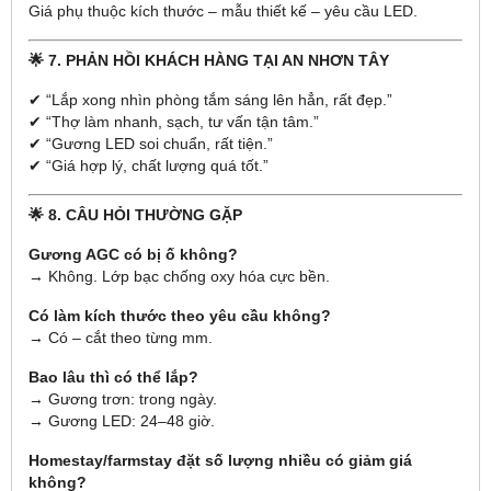
Giá phụ thuộc kích thước – mẫu thiết kế – yêu cầu LED.
🌟 7. PHẢN HỒI KHÁCH HÀNG TẠI AN NHƠN TÂY
✔ “Lắp xong nhìn phòng tắm sáng lên hẳn, rất đẹp.”
✔ “Thợ làm nhanh, sạch, tư vấn tận tâm.”
✔ “Gương LED soi chuẩn, rất tiện.”
✔ “Giá hợp lý, chất lượng quá tốt.”
🌟 8. CÂU HỎI THƯỜNG GẶP
Gương AGC có bị ố không?
→ Không. Lớp bạc chống oxy hóa cực bền.
Có làm kích thước theo yêu cầu không?
→ Có – cắt theo từng mm.
Bao lâu thì có thể lắp?
→ Gương trơn: trong ngày.
→ Gương LED: 24–48 giờ.
Homestay/farmstay đặt số lượng nhiều có giảm giá
không?