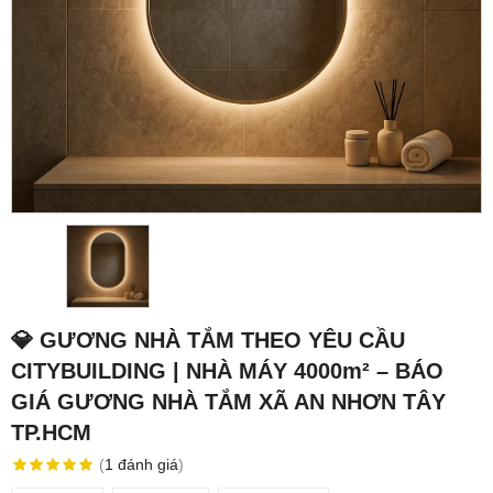
💎 GƯƠNG NHÀ TẮM THEO YÊU CẦU
CITYBUILDING | NHÀ MÁY 4000m² – BÁO
GIÁ GƯƠNG NHÀ TẮM XÃ AN NHƠN TÂY
TP.HCM
(
1
đánh giá
)