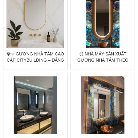
💎✨ GƯƠNG NHÀ TẮM CAO
🪞 NHÀ MÁY SẢN XUẤT
CẤP CITYBUILDING – ĐẲNG
GƯƠNG NHÀ TẮM THEO
CẤP TỪ SỰ PHẢN CHIẾU
YÊU CẦU CITYBUILDING –
HOÀN HẢO ✨💎
CHUYÊN GIA GƯƠNG CAO
CẤP HÀ NỘI & TP.HCM