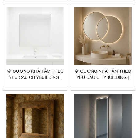
GIÁ GƯƠNG NHÀ TẮM XÃ
GIÁ GƯƠNG NHÀ TẮM XÃ
CHÂU ĐỨC TP.HCM
KIM LONG TP.HCM
💎 GƯƠNG NHÀ TẮM THEO
💎 GƯƠNG NHÀ TẮM THEO
YÊU CẦU CITYBUILDING |
YÊU CẦU CITYBUILDING |
NHÀ MÁY 4000M² – BÁO
NHÀ MÁY 4000M² – BÁO
GIÁ GƯƠNG NHÀ TẮM XÃ
GIÁ GƯƠNG NHÀ TẮM XÃ
BÌNH GIÃ TP.HCM
NGÃI GIAO TP.HCM