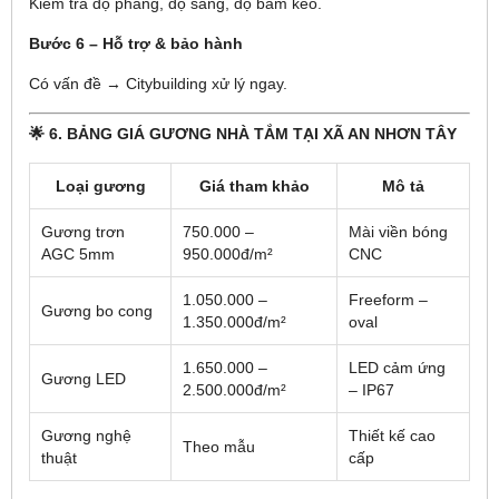
Kiểm tra độ phẳng, độ sáng, độ bám keo.
Bước 6 – Hỗ trợ & bảo hành
Có vấn đề → Citybuilding xử lý ngay.
🌟 6. BẢNG GIÁ GƯƠNG NHÀ TẮM TẠI XÃ AN NHƠN TÂY
Loại gương
Giá tham khảo
Mô tả
Gương trơn
750.000 –
Mài viền bóng
AGC 5mm
950.000đ/m²
CNC
1.050.000 –
Freeform –
Gương bo cong
1.350.000đ/m²
oval
1.650.000 –
LED cảm ứng
Gương LED
2.500.000đ/m²
– IP67
Gương nghệ
Thiết kế cao
Theo mẫu
thuật
cấp