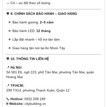
→ Có – ưu đãi theo số lượng.
🌟 9. CHÍNH SÁCH BẢO HÀNH – GIAO HÀNG
Bảo hành gương:
2–5 năm
Bảo hành LED:
12 tháng
Lắp đặt nhanh – hỗ trợ tận tâm
Giao hàng tận nơi tại An Nhơn Tây
🌟 10. THÔNG TIN LIÊN HỆ
📍
Hà Nội:
Số 581 E6, ngõ 223, phố Tân Mai, phường Tân Mai, quận
Hoàng Mai
📍
TP.HCM:
299 TX14, phường Thạnh Xuân, Quận 12
📞
Hotline:
0932 208 189
🌐
Website:
citybuilding.vn