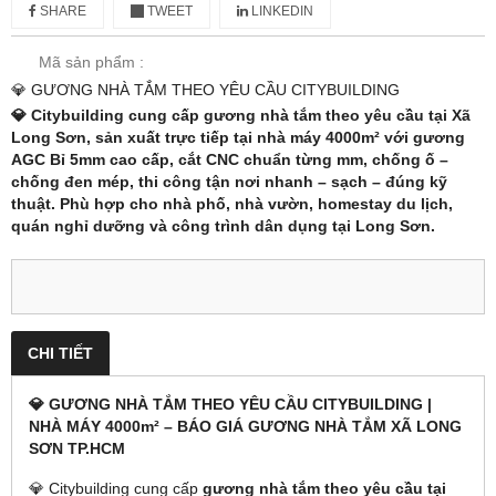
SHARE
TWEET
LINKEDIN
Mã sản phẩm :
💎 GƯƠNG NHÀ TẮM THEO YÊU CẦU CITYBUILDING
💎 Citybuilding cung cấp
gương nhà tắm theo yêu cầu tại Xã
Long Sơn
, sản xuất trực tiếp tại nhà máy 4000m² với gương
AGC Bỉ 5mm cao cấp, cắt CNC chuẩn từng mm, chống ố –
chống đen mép, thi công tận nơi nhanh – sạch – đúng kỹ
thuật. Phù hợp cho nhà phố, nhà vườn, homestay du lịch,
quán nghỉ dưỡng và công trình dân dụng tại Long Sơn.
CHI TIẾT
💎 GƯƠNG NHÀ TẮM THEO YÊU CẦU CITYBUILDING |
NHÀ MÁY 4000m² – BÁO GIÁ GƯƠNG NHÀ TẮM XÃ LONG
SƠN TP.HCM
💎 Citybuilding cung cấp
gương nhà tắm theo yêu cầu tại