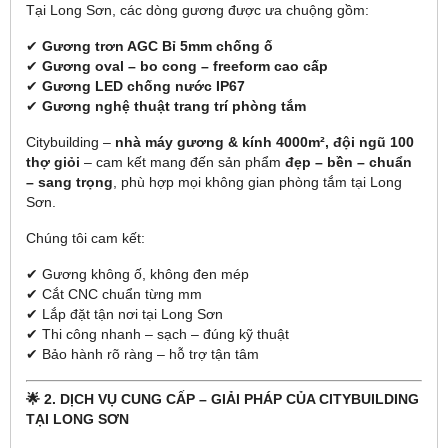
Tại Long Sơn, các dòng gương được ưa chuộng gồm:
✔
Gương trơn AGC Bỉ 5mm chống ố
✔
Gương oval – bo cong – freeform cao cấp
✔
Gương LED chống nước IP67
✔
Gương nghệ thuật trang trí phòng tắm
Citybuilding –
nhà máy gương & kính 4000m², đội ngũ 100
thợ giỏi
– cam kết mang đến sản phẩm
đẹp – bền – chuẩn
– sang trọng
, phù hợp mọi không gian phòng tắm tại Long
Sơn.
Chúng tôi cam kết:
✔ Gương không ố, không đen mép
✔ Cắt CNC chuẩn từng mm
✔ Lắp đặt tận nơi tại Long Sơn
✔ Thi công nhanh – sạch – đúng kỹ thuật
✔ Bảo hành rõ ràng – hỗ trợ tận tâm
🌟 2. DỊCH VỤ CUNG CẤP – GIẢI PHÁP CỦA CITYBUILDING
TẠI LONG SƠN