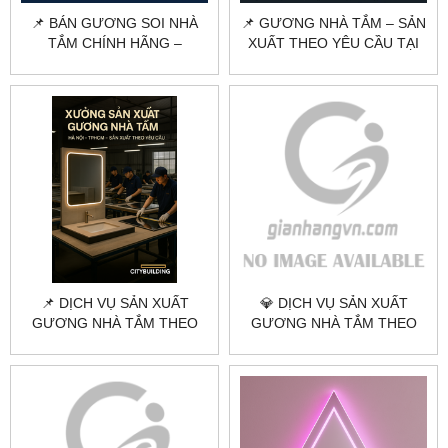
📌 BÁN GƯƠNG SOI NHÀ
📌 GƯƠNG NHÀ TẮM – SẢN
TẮM CHÍNH HÃNG –
XUẤT THEO YÊU CẦU TẠI
CITYBUILDING | CHỐNG
HÀ NỘI & TPHCM
ẨM, GÓC CẠNH CHUẨN
ĐẸP
📌 DỊCH VỤ SẢN XUẤT
💎 DỊCH VỤ SẢN XUẤT
GƯƠNG NHÀ TẮM THEO
GƯƠNG NHÀ TẮM THEO
YÊU CẦU TẠI HÀ NỘI &
YÊU CẦU TẠI HÀ NỘI &
TPHCM
TPHCM | CITYBUILDING –
GIÁ TRỊ VĨNH CỬU