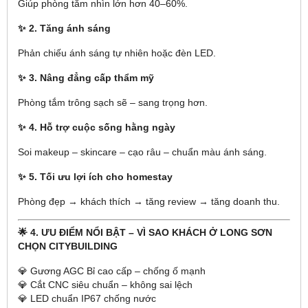
Giúp phòng tắm nhìn lớn hơn 40–60%.
✨ 2. Tăng ánh sáng
Phản chiếu ánh sáng tự nhiên hoặc đèn LED.
✨ 3. Nâng đẳng cấp thẩm mỹ
Phòng tắm trông sạch sẽ – sang trọng hơn.
✨ 4. Hỗ trợ cuộc sống hằng ngày
Soi makeup – skincare – cạo râu – chuẩn màu ánh sáng.
✨ 5. Tối ưu lợi ích cho homestay
Phòng đẹp → khách thích → tăng review → tăng doanh thu.
🌟 4. ƯU ĐIỂM NỔI BẬT – VÌ SAO KHÁCH Ở LONG SƠN
CHỌN CITYBUILDING
💎 Gương AGC Bỉ cao cấp – chống ố mạnh
💎 Cắt CNC siêu chuẩn – không sai lệch
💎 LED chuẩn IP67 chống nước