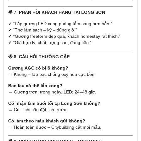
🌟 7. PHẢN HỒI KHÁCH HÀNG TẠI LONG SƠN
✔ “Lắp gương LED xong phòng tắm sáng hơn hẳn.”
✔ “Thợ làm sạch – kỹ – đúng giờ.”
✔ “Gương freeform đẹp quá, khách homestay rất thích.”
✔ “Giá hợp lý, chất lượng cao, đáng tiền.”
🌟 8. CÂU HỎI THƯỜNG GẶP
Gương AGC có bị ố không?
→ Không – lớp bạc chống oxy hóa cực bền.
Bao lâu có thể lắp xong?
→ Gương trơn: trong ngày. LED: 24–48 giờ.
Có nhận làm buổi tối tại Long Sơn không?
→ Có – chỉ cần đặt lịch trước.
Có làm theo mẫu khách gửi không?
→ Hoàn toàn được – Citybuilding cắt mọi mẫu.