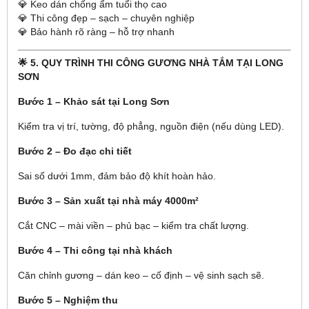
💎 Keo dán chống ẩm tuổi thọ cao
💎 Thi công đẹp – sạch – chuyên nghiệp
💎 Bảo hành rõ ràng – hỗ trợ nhanh
🌟 5. QUY TRÌNH THI CÔNG GƯƠNG NHÀ TẮM TẠI LONG
SƠN
Bước 1 – Khảo sát tại Long Sơn
Kiểm tra vị trí, tường, độ phẳng, nguồn điện (nếu dùng LED).
Bước 2 – Đo đạc chi tiết
Sai số dưới 1mm, đảm bảo độ khít hoàn hảo.
Bước 3 – Sản xuất tại nhà máy 4000m²
Cắt CNC – mài viền – phủ bạc – kiểm tra chất lượng.
Bước 4 – Thi công tại nhà khách
Căn chỉnh gương – dán keo – cố định – vệ sinh sạch sẽ.
Bước 5 – Nghiệm thu