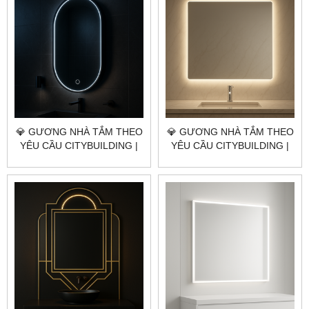
💎 GƯƠNG NHÀ TẮM THEO
💎 GƯƠNG NHÀ TẮM THEO
YÊU CẦU CITYBUILDING |
YÊU CẦU CITYBUILDING |
NHÀ MÁY 4000M² – BÁO
NHÀ MÁY 4000M² – BÁO
GIÁ GƯƠNG NHÀ TẮM
GIÁ GƯƠNG NHÀ TẮM
QUẬN 10 TP.HCM
QUẬN 8 TP.HCM