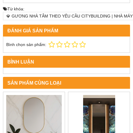
Từ khóa:
💎 GƯƠNG NHÀ TẮM THEO YÊU CẦU CITYBUILDING | NHÀ MÁY
ĐÁNH GIÁ SẢN PHẨM
Bình chọn sản phẩm:
BÌNH LUẬN
SẢN PHẨM CÙNG LOẠI