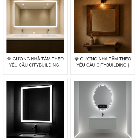
💎 GƯƠNG NHÀ TẮM THEO
💎 GƯƠNG NHÀ TẮM THEO
YÊU CẦU CITYBUILDING |
YÊU CẦU CITYBUILDING |
NHÀ MÁY 4000M² – BÁO
NHÀ MÁY 4000M² – BÁO
GIÁ GƯƠNG NHÀ TẮM XÃ
GIÁ GƯƠNG NHÀ TẮM XÃ
XUYÊN MỘC TP.HCM
HỒ TRÀM TP.HCM