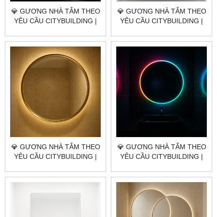
💎 GƯƠNG NHÀ TẮM THEO
💎 GƯƠNG NHÀ TẮM THEO
YÊU CẦU CITYBUILDING |
YÊU CẦU CITYBUILDING |
NHÀ MÁY 4000M² – BÁO
NHÀ MÁY 4000M² – BÁO
GIÁ GƯƠNG NHÀ TẮM XÃ
GIÁ GƯƠNG NHÀ TẮM XÃ
NGHĨA THÀNH TP.HCM
XUÂN SƠN TP.HCM
💎 GƯƠNG NHÀ TẮM THEO
💎 GƯƠNG NHÀ TẮM THEO
YÊU CẦU CITYBUILDING |
YÊU CẦU CITYBUILDING |
NHÀ MÁY 4000M² – BÁO
NHÀ MÁY 4000M² – BÁO
GIÁ GƯƠNG NHÀ TẮM XÃ
GIÁ GƯƠNG NHÀ TẮM XÃ
CHÂU ĐỨC TP.HCM
KIM LONG TP.HCM