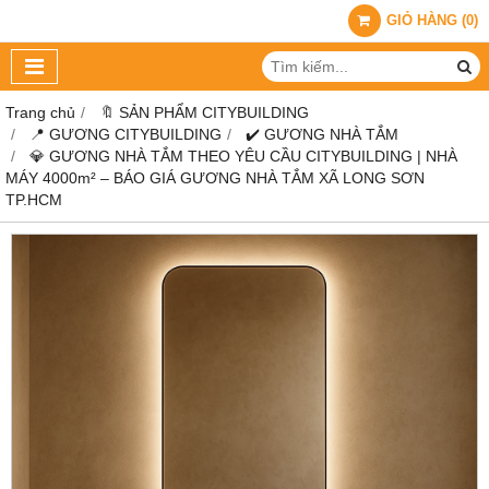
GIỎ HÀNG
(
0
)
Trang chủ
🔖 SẢN PHẨM CITYBUILDING
📍 GƯƠNG CITYBUILDING
✔️ GƯƠNG NHÀ TẮM
💎 GƯƠNG NHÀ TẮM THEO YÊU CẦU CITYBUILDING | NHÀ
MÁY 4000m² – BÁO GIÁ GƯƠNG NHÀ TẮM XÃ LONG SƠN
TP.HCM