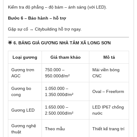
Kiểm tra độ phẳng – độ bám – ánh sáng (với LED).
Bước 6 – Bảo hành – hỗ trợ
Gặp sự cố → Citybuilding hỗ trợ ngay.
🌟 6. BẢNG GIÁ GƯƠNG NHÀ TẮM XÃ LONG SƠN
Loại gương
Giá tham khảo
Mô tả
Gương trơn
750.000 –
Mài viền bóng
AGC
950.000đ/m²
CNC
Gương bo
1.050.000 –
Oval – Freeform
cong
1.350.000đ/m²
1.650.000 –
LED IP67 chống
Gương LED
2.500.000đ/m²
nước
Gương nghệ
Theo mẫu
Thiết kế trang trí
thuật