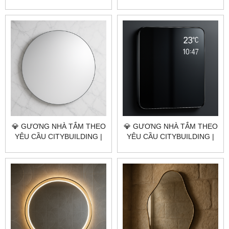
NHÀ MÁY 4000M² – BÁO
NHÀ MÁY 4000M² – BÁO
GIÁ GƯƠNG NHÀ TẮM
GIÁ GƯƠNG NHÀ TẮM
HUYỆN NHÀ BÈ TP.HCM
HUYỆN BÌNH CHÁNH
TP.HCM
💎 GƯƠNG NHÀ TẮM THEO
💎 GƯƠNG NHÀ TẮM THEO
YÊU CẦU CITYBUILDING |
YÊU CẦU CITYBUILDING |
NHÀ MÁY 4000M² – BÁO
NHÀ MÁY 4000M² – BÁO
GIÁ GƯƠNG NHÀ TẮM
GIÁ GƯƠNG NHÀ TẮM
HUYỆN CỦ CHI TP.HCM
HUYỆN HÓC MÔN TP.HCM