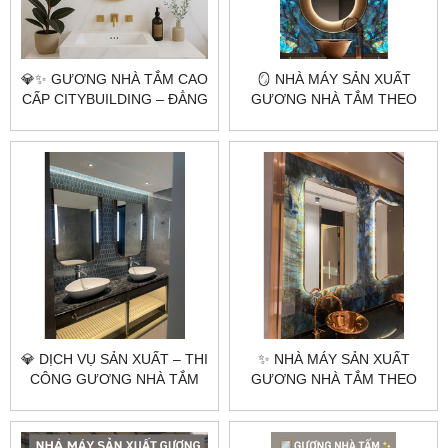
💎✨ GƯƠNG NHÀ TẮM CAO
🪞 NHÀ MÁY SẢN XUẤT
CẤP CITYBUILDING – ĐẲNG
GƯƠNG NHÀ TẮM THEO
CẤP TỪ SỰ PHẢN CHIẾU
YÊU CẦU CITYBUILDING –
HOÀN HẢO ✨💎
CHUYÊN GIA GƯƠNG CAO
CẤP HÀ NỘI & TP.HCM
💎 DỊCH VỤ SẢN XUẤT – THI
✨ NHÀ MÁY SẢN XUẤT
CÔNG GƯƠNG NHÀ TẮM
GƯƠNG NHÀ TẮM THEO
KHUNG INOX MẠ VÀNG
YÊU CẦU GIÁ RẺ –
PVD | CITYBUILDING HÀ
CITYBUILDING
NỘI & TP.HCM