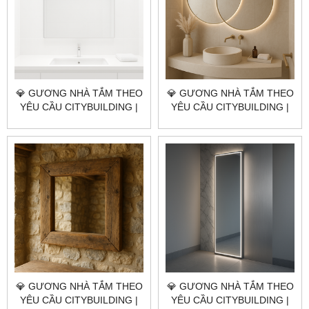
💎 GƯƠNG NHÀ TẮM THEO
💎 GƯƠNG NHÀ TẮM THEO
YÊU CẦU CITYBUILDING |
YÊU CẦU CITYBUILDING |
NHÀ MÁY 4000M² – BÁO
NHÀ MÁY 4000M² – BÁO
GIÁ GƯƠNG NHÀ TẮM XÃ
GIÁ GƯƠNG NHÀ TẮM XÃ
BÌNH GIÃ TP.HCM
NGÃI GIAO TP.HCM
💎 GƯƠNG NHÀ TẮM THEO
💎 GƯƠNG NHÀ TẮM THEO
YÊU CẦU CITYBUILDING |
YÊU CẦU CITYBUILDING |