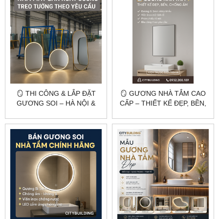
🪞 THI CÔNG & LẮP ĐẶT
🪞 GƯƠNG NHÀ TẮM CAO
GƯƠNG SOI – HÀ NỘI &
CẤP – THIẾT KẾ ĐẸP, BỀN,
TP.HCM 🪞
CHỐNG ẨM | CITYBUILDING
🛁