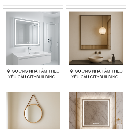
NHÀ MÁY 4000M² – BÁO
NHÀ MÁY 4000M² – BÁO
GIÁ GƯƠNG NHÀ TẮM XÃ
GIÁ GƯƠNG NHÀ TẮM XÃ
PHƯỚC HẢI TP.HCM
LONG ĐIỀN TP.HCM
💎 GƯƠNG NHÀ TẮM THEO
💎 GƯƠNG NHÀ TẮM THEO
YÊU CẦU CITYBUILDING |
YÊU CẦU CITYBUILDING |
NHÀ MÁY 4000M² – BÁO
NHÀ MÁY 4000M² – BÁO
GIÁ GƯƠNG NHÀ TẮM XÃ
GIÁ GƯƠNG NHÀ TẮM XÃ
LONG HẢI TP.HCM
ĐẤT ĐỎ TP.HCM