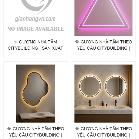
✨ GƯƠNG NHÀ TẮM
💎 GƯƠNG NHÀ TẮM THEO
CITYBUILDING | SẢN XUẤT
YÊU CẦU CITYBUILDING |
& LẮP ĐẶT TOÀN QUỐC –
NHÀ MÁY 4000M² – BÁO
CHỐNG ẨM, SANG TRỌNG,
GIÁ GƯƠNG NHÀ TẮM TP.
HIỆN ĐẠI
THỦ ĐỨC TP.HCM
💎 GƯƠNG NHÀ TẮM THEO
💎 GƯƠNG NHÀ TẮM THEO
YÊU CẦU CITYBUILDING |
YÊU CẦU CITYBUILDING |