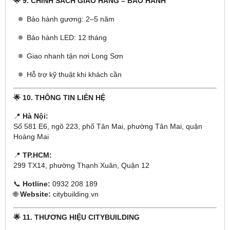
🌟 9. CHÍNH SÁCH GIAO HÀNG – BẢO HÀNH
Bảo hành gương: 2–5 năm
Bảo hành LED: 12 tháng
Giao nhanh tận nơi Long Sơn
Hỗ trợ kỹ thuật khi khách cần
🌟 10. THÔNG TIN LIÊN HỆ
📍
Hà Nội:
Số 581 E6, ngõ 223, phố Tân Mai, phường Tân Mai, quận
Hoàng Mai
📍
TP.HCM:
299 TX14, phường Thạnh Xuân, Quận 12
📞
Hotline:
0932 208 189
🌐
Website:
citybuilding.vn
🌟 11. THƯƠNG HIỆU CITYBUILDING