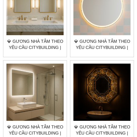
💎 GƯƠNG NHÀ TẮM THEO
💎 GƯƠNG NHÀ TẮM THEO
YÊU CẦU CITYBUILDING |
YÊU CẦU CITYBUILDING |
NHÀ MÁY 4000M² – BÁO
NHÀ MÁY 4000M² – BÁO
GIÁ GƯƠNG NHÀ TẮM
GIÁ GƯƠNG NHÀ TẮM ĐẶC
QUẬN 1 TP.HCM
KHU CÔN ĐẢO TP.HCM
💎 GƯƠNG NHÀ TẮM THEO
💎 GƯƠNG NHÀ TẮM THEO
YÊU CẦU CITYBUILDING |
YÊU CẦU CITYBUILDING |