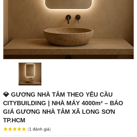
💎 GƯƠNG NHÀ TẮM THEO YÊU CẦU
CITYBUILDING | NHÀ MÁY 4000m² – BÁO
GIÁ GƯƠNG NHÀ TẮM XÃ LONG SƠN
TP.HCM
(
1
đánh giá
)