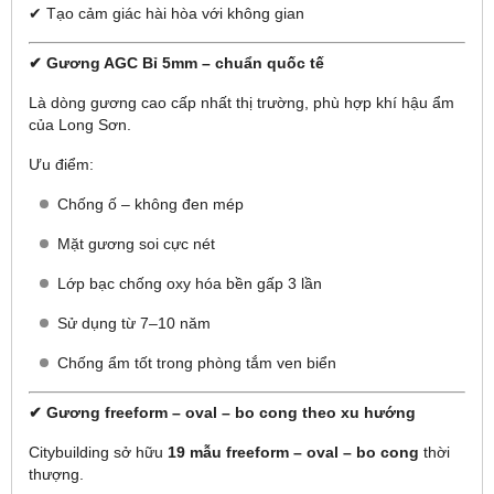
✔ Tạo cảm giác hài hòa với không gian
✔ Gương AGC Bỉ 5mm – chuẩn quốc tế
Là dòng gương cao cấp nhất thị trường, phù hợp khí hậu ẩm
của Long Sơn.
Ưu điểm:
Chống ố – không đen mép
Mặt gương soi cực nét
Lớp bạc chống oxy hóa bền gấp 3 lần
Sử dụng từ 7–10 năm
Chống ẩm tốt trong phòng tắm ven biển
✔ Gương freeform – oval – bo cong theo xu hướng
Citybuilding sở hữu
19 mẫu freeform – oval – bo cong
thời
thượng.