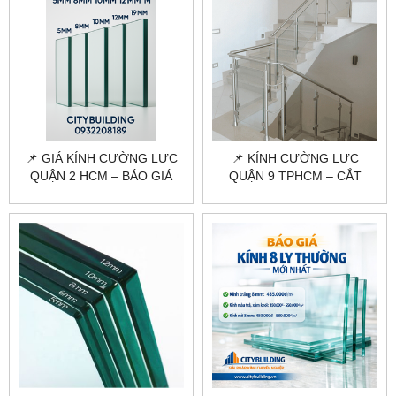
📌 GIÁ KÍNH CƯỜNG LỰC
📌 KÍNH CƯỜNG LỰC
QUẬN 2 HCM – BÁO GIÁ
QUẬN 9 TPHCM – CẮT
MỚI NHẤT, THI CÔNG TẬN
KÍNH, THI CÔNG TRỌN GÓI
NƠI
TẠI CITYBUILDING