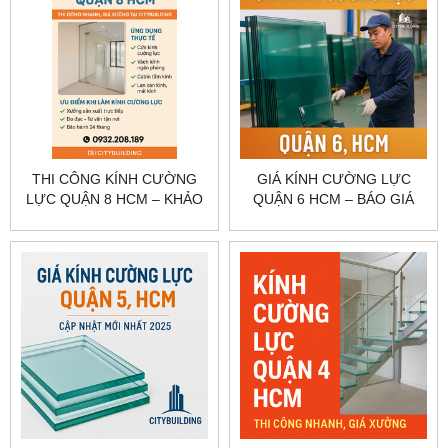
THI CÔNG KÍNH CƯỜNG
GIÁ KÍNH CƯỜNG LỰC
LỰC QUẬN 8 HCM – KHẢO
QUẬN 6 HCM – BÁO GIÁ
SÁT, GIA CÔNG, LẮP ĐẶT
CỬA, VÁCH, LAN CAN
CITYBUILDING
CITYBUILDING