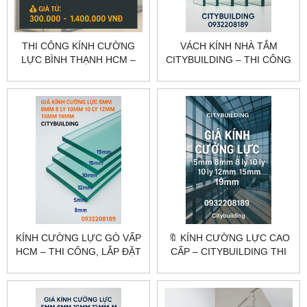
THI CÔNG KÍNH CƯỜNG
VÁCH KÍNH NHÀ TẮM
LỰC BÌNH THẠNH HCM –
CITYBUILDING – THI CÔNG
KHẢO SÁT, GIA CÔNG, LẮP
VÁCH TẮM KÍNH CƯỜNG
ĐẶT CITYBUILDING
LỰC CAO CẤP
KÍNH CƯỜNG LỰC GÒ VẤP
🔖 KÍNH CƯỜNG LỰC CAO
HCM – THI CÔNG, LẮP ĐẶT
CẤP – CITYBUILDING THI
THEO YÊU CẦU
CÔNG CHUYÊN NGHIỆP
CITYBUILDING