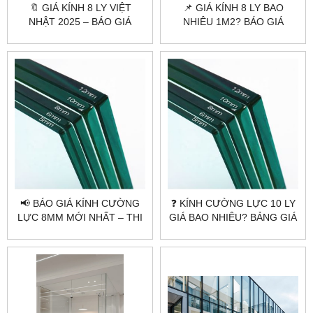
🔖 GIÁ KÍNH 8 LY VIỆT
📌 GIÁ KÍNH 8 LY BAO
NHẬT 2025 – BÁO GIÁ
NHIÊU 1M2? BÁO GIÁ
CHÍNH XÁC TẠI
CHUẨN XƯỞNG
CITYBUILDING
CITYBUILDING
📢 BÁO GIÁ KÍNH CƯỜNG
❓ KÍNH CƯỜNG LỰC 10 LY
LỰC 8MM MỚI NHẤT – THI
GIÁ BAO NHIÊU? BẢNG GIÁ
CÔNG UY TÍN TẠI
MỚI NHẤT
CITYBUILDING