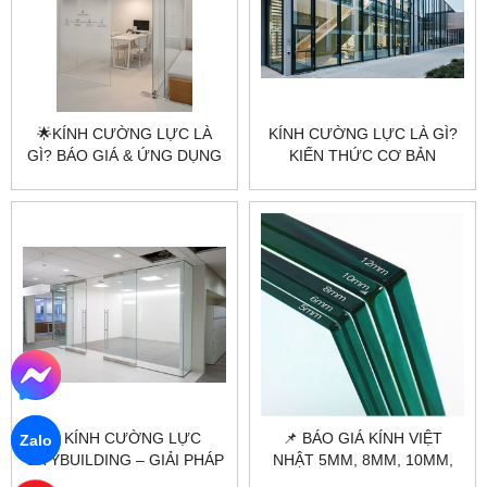
🌟KÍNH CƯỜNG LỰC LÀ
KÍNH CƯỜNG LỰC LÀ GÌ?
GÌ? BÁO GIÁ & ỨNG DỤNG
KIẾN THỨC CƠ BẢN
KÍNH CƯỜNG LỰC MỚI
TRƯỚC KHI SỬ DỤNG |
NHẤT 2025
CITYBUILDING
⭐ KÍNH CƯỜNG LỰC
📌 BÁO GIÁ KÍNH VIỆT
Zalo
CITYBUILDING – GIẢI PHÁP
NHẬT 5MM, 8MM, 10MM,
BỀN BỈ, SANG TRỌNG CHO
12MM, 19MM MỚI NHẤT