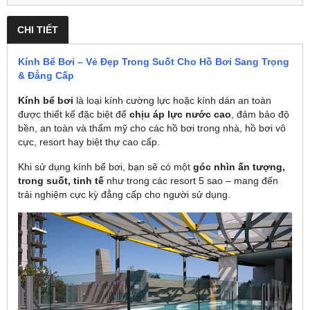
CHI TIẾT
Kính Bể Bơi – Vẻ Đẹp Trong Suốt Cho Hồ Bơi Sang Trọng
& Đẳng Cấp
Kính bể bơi
là loại kính cường lực hoặc kính dán an toàn
được thiết kế đặc biệt để
chịu áp lực nước cao
, đảm bảo độ
bền, an toàn và thẩm mỹ cho các hồ bơi trong nhà, hồ bơi vô
cực, resort hay biệt thự cao cấp.
Khi sử dụng kính bể bơi, bạn sẽ có một
góc nhìn ấn tượng,
trong suốt, tinh tế
như trong các resort 5 sao – mang đến
trải nghiệm cực kỳ đẳng cấp cho người sử dụng.