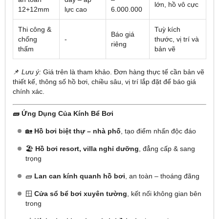
lớn, hồ vô cực
12+12mm
lực cao
6.000.000
Thi công &
Tuỳ kích
Báo giá
chống
-
thước, vị trí và
riêng
thấm
bản vẽ
📌
Lưu ý:
Giá trên là tham khảo. Đơn hàng thực tế cần bản vẽ
thiết kế, thông số hồ bơi, chiều sâu, vị trí lắp đặt để báo giá
chính xác.
🧱 Ứng Dụng Của Kính Bể Bơi
🏡
Hồ bơi biệt thự – nhà phố
, tạo điểm nhấn độc đáo
🏖️
Hồ bơi resort, villa nghỉ dưỡng
, đẳng cấp & sang
trọng
🧱
Lan can kính quanh hồ bơi
, an toàn – thoáng đãng
🪟
Cửa sổ bể bơi xuyên tường
, kết nối không gian bên
trong