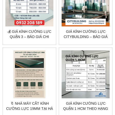
💰 GIÁ KÍNH CƯỜNG LỰC
GIÁ KÍNH CƯỜNG LỰC
QUẬN 3 – BÁO GIÁ CHI
CITYBUILDING – BÁO GIÁ
TIẾT TẠI TP.HCM
THEO CÔNG TRÌNH THỰC
TẾ
🔖 NHÀ MÁY CẮT KÍNH
GIÁ KÍNH CƯỜNG LỰC
CƯỜNG LỰC 19MM TẠI HÀ
QUẬN 1 HCM THEO HẠNG
NỘI & HCM – CHÍNH XÁC –
MỤC | CITYBUILDING