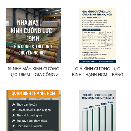
NHANH – GIÁ GỐC
🎯 NHÀ MÁY KÍNH CƯỜNG
GIÁ KÍNH CƯỜNG LỰC
LỰC 19MM – GIA CÔNG &
BÌNH THẠNH HCM – BẢNG
THI CÔNG CHUYÊN
GIÁ THEO HẠNG MỤC
NGHIỆP
CITYBUILDING