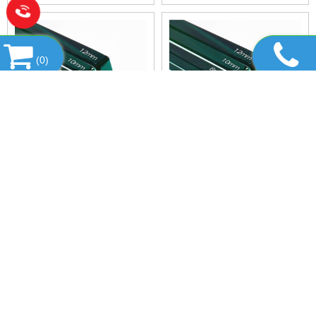
MỌI CÔNG TRÌNH ⭐
(
0
)
KÍNH CƯỜNG LỰC 12 LY
📌 KÍNH CƯỜNG LỰC 8 LY
GIÁ BAO NHIÊU? BẢNG GIÁ
GIÁ BAO NHIÊU? BÁO GIÁ
MỚI NHẤT 2025
MỚI NHẤT 2026