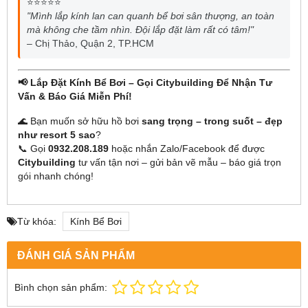
⭐⭐⭐⭐⭐
"Mình lắp kính lan can quanh bể bơi sân thượng, an toàn
mà không che tầm nhìn. Đội lắp đặt làm rất có tâm!"
– Chị Thảo, Quận 2, TP.HCM
📢 Lắp Đặt Kính Bể Bơi – Gọi Citybuilding Để Nhận Tư
Vấn & Báo Giá Miễn Phí!
🌊 Bạn muốn sở hữu hồ bơi
sang trọng – trong suốt – đẹp
như resort 5 sao
?
📞 Gọi
0932.208.189
hoặc nhắn Zalo/Facebook để được
Citybuilding
tư vấn tận nơi – gửi bản vẽ mẫu – báo giá trọn
gói nhanh chóng!
Từ khóa:
Kính Bể Bơi
ĐÁNH GIÁ SẢN PHẨM
Bình chọn sản phẩm: