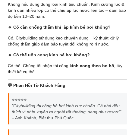
Không nếu dùng đúng loại kính tiêu chuẩn. Kính cường lực &
kính dán nhiều lớp có thể chịu áp lực nước liên tục – đảm bảo
độ bền 10–20 năm.
🔹 Có cần chống thấm khi lắp kính bể bơi không?
Có. Citybuilding sử dụng keo chuyên dụng + kỹ thuật xử lý
chống thấm giúp đảm bảo tuyệt đối không rò rỉ nước.
🔹 Có thể uốn cong kính bể bơi không?
Có thể. Chúng tôi nhận thi công
kính cong theo bo hồ
, tùy
thiết kế cụ thể.
💬 Phản Hồi Từ Khách Hàng
⭐⭐⭐⭐⭐
"Citybuilding thi công hồ bơi kính cực chuẩn. Cả nhà đều
thích vì nhìn xuyên ra ngoài rất thoáng, sang như resort!"
– Anh Khánh, Biệt thự Phú Quốc