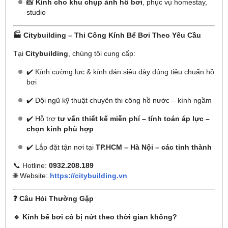
📸
Kính cho khu chụp ảnh hồ bơi
, phục vụ homestay,
studio
🏭 Citybuilding – Thi Công Kính Bể Bơi Theo Yêu Cầu
Tại
Citybuilding
, chúng tôi cung cấp:
✔️ Kính cường lực & kính dán siêu dày đúng tiêu chuẩn hồ
bơi
✔️ Đội ngũ kỹ thuật chuyên thi công hồ nước – kính ngầm
✔️ Hỗ trợ
tư vấn thiết kế miễn phí – tính toán áp lực –
chọn kính phù hợp
✔️ Lắp đặt tận nơi tại
TP.HCM – Hà Nội – các tỉnh thành
📞 Hotline:
0932.208.189
🌐 Website:
https://citybuilding.vn
❓ Câu Hỏi Thường Gặp
🔹 Kính bể bơi có bị nứt theo thời gian không?