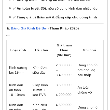
✅
An toàn tuyệt đối
, nếu sử dụng kính dán nhiều lớp
✅
Tăng giá trị thẩm mỹ & đẳng cấp cho công trình
📊
Bảng Giá Kính Bể Bơi
(Tham Khảo 2025)
Giá tham
Loại kính
Cấu tạo
khảo
Ghi chú
(VNĐ/m²)
2.800.000
Dùng cho hồ
Kính cường
Kính đơn,
–
bơi nhỏ, độ
lực 19mm
siêu dày
3.400.000
sâu thấp
Kính dán
2 lớp kính
3.500.000
An toàn,
an toàn
10mm +
–
chống vỡ
10+10mm
keo PVB
4.200.000
Kính dán
Kính siêu
4.500.000
Dùng cho hồ
an toàn
dày – áp
–