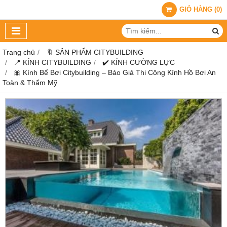
GIỎ HÀNG
(
0
)
Trang chủ
🔖 SẢN PHẨM CITYBUILDING
📍 KÍNH CITYBUILDING
✔️ KÍNH CƯỜNG LỰC
🎀 Kính Bể Bơi Citybuilding – Báo Giá Thi Công Kính Hồ Bơi An
Toàn & Thẩm Mỹ