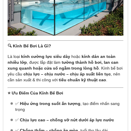
🔍 Kính Bể Bơi Là Gì?
Là loại
kính cường lực siêu dày
hoặc
kính dán an toàn
nhiều lớp
, được lắp đặt làm
tường thành hồ bơi, lan can
xung quanh hoặc cửa sổ ngầm trong lòng hồ
. Kính bể bơi
yêu cầu
chịu lực – chịu nước – chịu áp suất liên tục
, nên
cần sản xuất & thi công với
tiêu chuẩn kỹ thuật cao
.
⭐ Ưu Điểm Của Kính Bể Bơi
✅
Hiệu ứng trong suốt ấn tượng
, tạo điểm nhấn sang
trọng
✅
Chịu lực cao – chống vỡ nứt dưới áp lực nước
✅
Chống thấm – chống ăn mòn
, tuổi thọ lâu dài