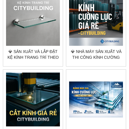
💎 SẢN XUẤT VÀ LẮP ĐẶT
💎 NHÀ MÁY SẢN XUẤT VÀ
KỆ KÍNH TRANG TRÍ THEO
THI CÔNG KÍNH CƯỜNG
YÊU CẦU CITYBUILDING
LỰC THEO YÊU CẦU
CITYBUILDING