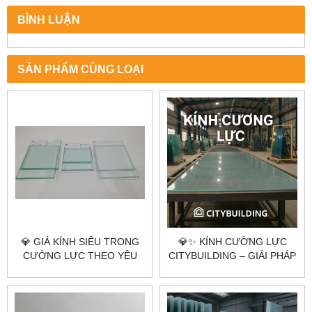
BÌNH LUẬN
SẢN PHẨM CÙNG LOẠI
💎 GIÁ KÍNH SIÊU TRONG
💎✨ KÍNH CƯỜNG LỰC
CƯỜNG LỰC THEO YÊU
CITYBUILDING – GIẢI PHÁP
CẦU CITYBUILDING HÀ NỘI
AN TOÀN, SANG TRỌNG
TP.HCM
CHO KHÔNG GIAN HIỆN
ĐẠI ✨💎