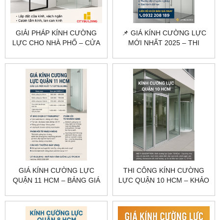
GIẢI PHÁP KÍNH CƯỜNG
📌 GIÁ KÍNH CƯỜNG LỰC
LỰC CHO NHÀ PHỐ – CỬA
MỚI NHẤT 2025 – THI
HÀNG QUẬN 11
CÔNG CHUYÊN NGHIỆP |
CITYBUILDING
CITYBUILDING
GIÁ KÍNH CƯỜNG LỰC
THI CÔNG KÍNH CƯỜNG
QUẬN 11 HCM – BẢNG GIÁ
LỰC QUẬN 10 HCM – KHẢO
THEO HẠNG MỤC
SÁT, GIA CÔNG, LẮP ĐẶT
CITYBUILDING
CITYBUILDING