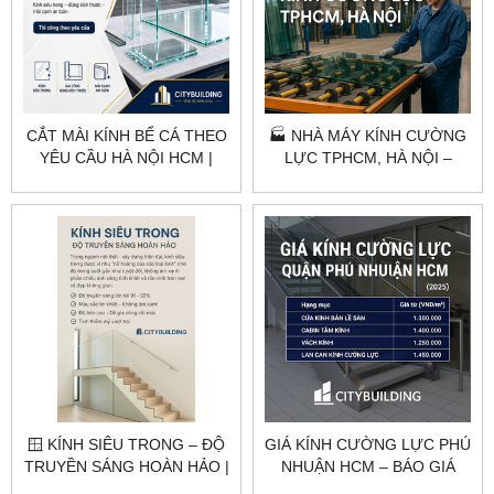
CẮT MÀI KÍNH BỂ CÁ THEO
🏭 NHÀ MÁY KÍNH CƯỜNG
YÊU CẦU HÀ NỘI HCM |
LỰC TPHCM, HÀ NỘI –
CITYBUILDING
CITYBUILDING
🪟 KÍNH SIÊU TRONG – ĐỘ
GIÁ KÍNH CƯỜNG LỰC PHÚ
TRUYỀN SÁNG HOÀN HẢO |
NHUẬN HCM – BÁO GIÁ
CITYBUILDING
THEO HẠNG MỤC