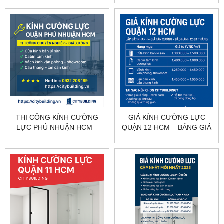
CITYBUILDING
THI CÔNG KÍNH CƯỜNG
GIÁ KÍNH CƯỜNG LỰC
LỰC PHÚ NHUẬN HCM –
QUẬN 12 HCM – BẢNG GIÁ
KHẢO SÁT, GIA CÔNG, LẮP
THEO HẠNG MỤC
ĐẶT CITYBUILDING
CITYBUILDING