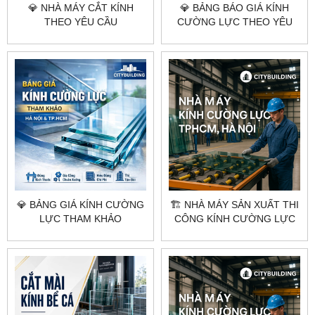
💎 NHÀ MÁY CẮT KÍNH
💎 BẢNG BÁO GIÁ KÍNH
THEO YÊU CẦU
CƯỜNG LỰC THEO YÊU
CITYBUILDING HÀ NỘI
CẦU CITYBUILDING HÀ NỘI
TP.HCM
TP.HCM
💎 BẢNG GIÁ KÍNH CƯỜNG
🏗️ NHÀ MÁY SẢN XUẤT THI
LỰC THAM KHẢO
CÔNG KÍNH CƯỜNG LỰC
CITYBUILDING HÀ NỘI
TẠI HÀ NỘI & TPHCM –
TP.HCM
CITYBUILDING