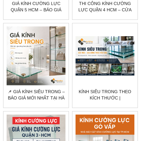
GIÁ KÍNH CƯỜNG LỰC
THI CÔNG KÍNH CƯỜNG
QUẬN 5 HCM – BÁO GIÁ
LỰC QUẬN 4 HCM – CỬA
NHÀ PHỐ, CỬA HÀNG
KÍNH, VÁCH KÍNH, CABIN
CITYBUILDING
TẮM CITYBUILDING
📌 GIÁ KÍNH SIÊU TRONG –
KÍNH SIÊU TRONG THEO
BÁO GIÁ MỚI NHẤT TẠI HÀ
KÍCH THƯỚC |
NỘI & TPHCM
CITYBUILDING