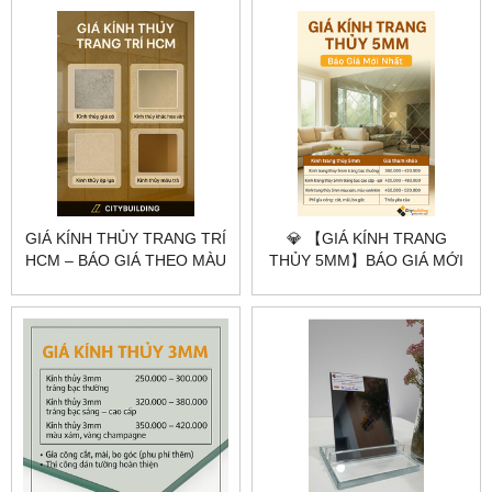
GIÁ KÍNH THỦY TRANG TRÍ
💎 【GIÁ KÍNH TRANG
HCM – BÁO GIÁ THEO MÀU
THỦY 5MM】BÁO GIÁ MỚI
KÍNH, ĐỘ DÀY & QUY CÁCH
NHẤT – CẮT THEO YÊU
THI CÔNG | CITYBUILDING
CẦU