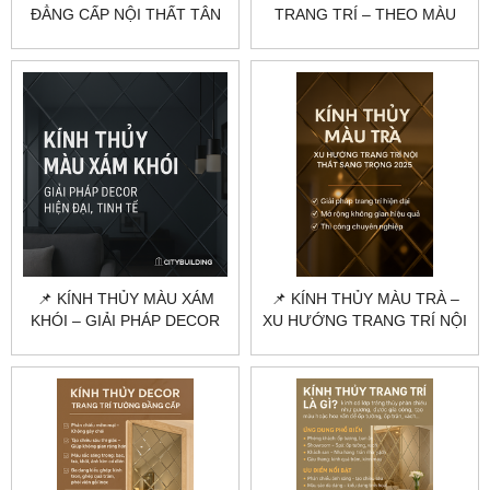
ĐẲNG CẤP NỘI THẤT TÂN
TRANG TRÍ – THEO MÀU
CỔ ĐIỂN 2025
KÍNH, ĐỘ DÀY VÀ QUY
CÁCH THI CÔNG
📌 KÍNH THỦY MÀU XÁM
📌 KÍNH THỦY MÀU TRÀ –
KHÓI – GIẢI PHÁP DECOR
XU HƯỚNG TRANG TRÍ NỘI
HIỆN ĐẠI, TINH TẾ NHẤT
THẤT SANG TRỌNG 2025