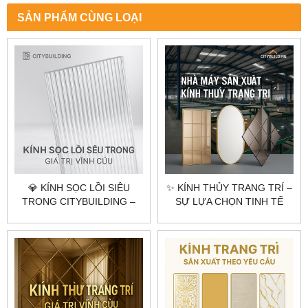
SẢN PHẨM CÙNG LOẠI
💎 KÍNH SỌC LỒI SIÊU
✨ KÍNH THỦY TRANG TRÍ –
TRONG CITYBUILDING –
SỰ LỰA CHỌN TINH TẾ
NGHỆ THUẬT CỦA ÁNH
CHO KHÔNG GIAN HIỆN
SÁNG VÀ ĐỘ SÂU KHÔNG
ĐẠI
GIAN