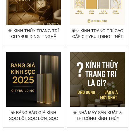
💎 KÍNH THỦY TRANG TRÍ
💎✨ KÍNH TRANG TRÍ CAO
CITYBUILDING – NGHỆ
CẤP CITYBUILDING – NÉT
THUẬT PHẢN CHIẾU
CHẤM PHÁ ĐẲNG CẤP CHO
KHÔNG GIAN HIỆN ĐẠI
KHÔNG GIAN SỐNG ✨💎
💎 BẢNG BÁO GIÁ KÍNH
💎 NHÀ MÁY SẢN XUẤT &
SỌC LỒI, SỌC LỚN, SỌC
THI CÔNG KÍNH THỦY
NHUYỄN THEO YÊU CẦU –
TRANG TRÍ THEO YÊU CẦU
CITYBUILDING | XƯỞNG
TẠI HÀ NỘI & TPHCM –