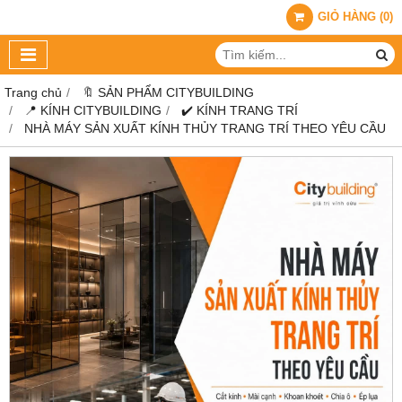
GIỎ HÀNG
(
0
)
Trang chủ
🔖 SẢN PHẨM CITYBUILDING
📍 KÍNH CITYBUILDING
✔️ KÍNH TRANG TRÍ
NHÀ MÁY SẢN XUẤT KÍNH THỦY TRANG TRÍ THEO YÊU CẦU