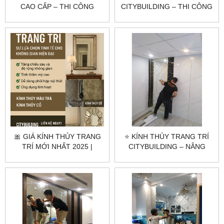
CAO CẤP – THI CÔNG
CITYBUILDING – THI CÔNG
THEO YÊU CẦU |
GƯƠNG NGHỆ THUẬT, GIÁ
CITYBUILDING
XƯỞNG
🎀 GIÁ KÍNH THỦY TRANG
⭐ KÍNH THỦY TRANG TRÍ
TRÍ MỚI NHẤT 2025 |
CITYBUILDING – NÂNG
CITYBUILDING BÁO GIÁ
TẦM KHÔNG GIAN SANG
NHANH
TRỌNG ⭐