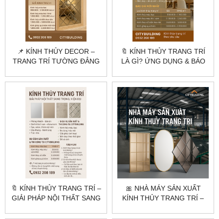
📌 KÍNH THỦY DECOR –
🔖 KÍNH THỦY TRANG TRÍ
TRANG TRÍ TƯỜNG ĐẲNG
LÀ GÌ? ỨNG DỤNG & BÁO
CẤP BẰNG KÍNH THỦY
GIÁ MỚI NHẤT
TRANG TRÍ
🔖 KÍNH THỦY TRANG TRÍ –
🎀 NHÀ MÁY SẢN XUẤT
GIẢI PHÁP NỘI THẤT SANG
KÍNH THỦY TRANG TRÍ –
TRỌNG, HIỆN ĐẠI
CHUYÊN CẮT MÀI THEO
YÊU CẦU