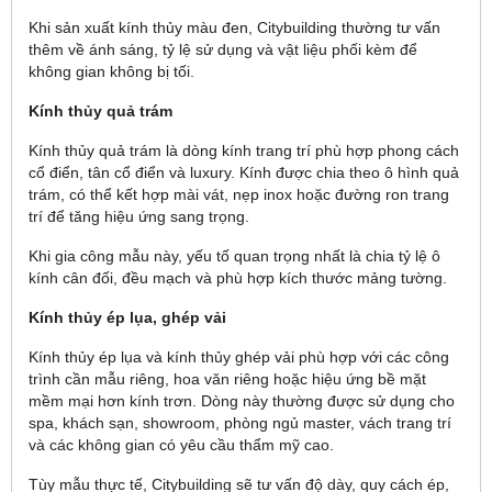
Khi sản xuất kính thủy màu đen, Citybuilding thường tư vấn
thêm về ánh sáng, tỷ lệ sử dụng và vật liệu phối kèm để
không gian không bị tối.
Kính thủy quả trám
Kính thủy quả trám là dòng kính trang trí phù hợp phong cách
cổ điển, tân cổ điển và luxury. Kính được chia theo ô hình quả
trám, có thể kết hợp mài vát, nẹp inox hoặc đường ron trang
trí để tăng hiệu ứng sang trọng.
Khi gia công mẫu này, yếu tố quan trọng nhất là chia tỷ lệ ô
kính cân đối, đều mạch và phù hợp kích thước mảng tường.
Kính thủy ép lụa, ghép vải
Kính thủy ép lụa và kính thủy ghép vải phù hợp với các công
trình cần mẫu riêng, hoa văn riêng hoặc hiệu ứng bề mặt
mềm mại hơn kính trơn. Dòng này thường được sử dụng cho
spa, khách sạn, showroom, phòng ngủ master, vách trang trí
và các không gian có yêu cầu thẩm mỹ cao.
Tùy mẫu thực tế, Citybuilding sẽ tư vấn độ dày, quy cách ép,