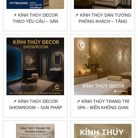
📌 KÍNH THỦY DECOR
📌 KÍNH THỦY DÁN TƯỜNG
THEO YÊU CẦU – SẢN
PHÒNG KHÁCH – TĂNG
XUẤT & THI CÔNG CHUYÊN
SANG TRỌNG, MỞ RỘNG
NGHIỆP
KHÔNG GIAN
📌 KÍNH THỦY DECOR
📌 KÍNH THỦY TRANG TRÍ
SHOWROOM – GIẢI PHÁP
SPA – BIẾN KHÔNG GIAN
TRANG TRÍ NỘI THẤT
LÀM ĐẸP THÀNH TÁC
CHUYÊN NGHIỆP
PHẨM NGHỆ THUẬT