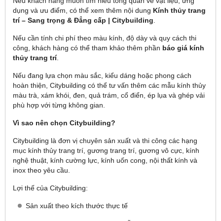
Nếu khách hàng muốn tìm hiểu tổng quan về vật liệu, ứng
dụng và ưu điểm, có thể xem thêm nội dung
Kính thủy trang
trí – Sang trọng & Đẳng cấp | Citybuilding
.
Nếu cần tính chi phí theo màu kính, độ dày và quy cách thi
công, khách hàng có thể tham khảo thêm phần
báo giá kính
thủy trang trí
.
Nếu đang lựa chọn màu sắc, kiểu dáng hoặc phong cách
hoàn thiện, Citybuilding có thể tư vấn thêm các mẫu kính thủy
màu trà, xám khói, đen, quả trám, cổ điển, ép lụa và ghép vải
phù hợp với từng không gian.
Vì sao nên chọn Citybuilding?
Citybuilding là đơn vị chuyên sản xuất và thi công các hạng
mục kính thủy trang trí, gương trang trí, gương vô cực, kính
nghệ thuật, kính cường lực, kính uốn cong, nội thất kính và
inox theo yêu cầu.
Lợi thế của Citybuilding:
Sản xuất theo kích thước thực tế