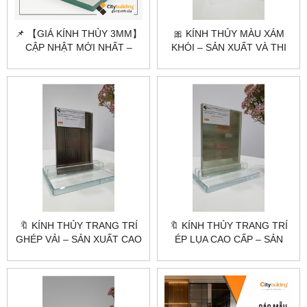
📌 【GIÁ KÍNH THỦY 3MM】
🎀 KÍNH THỦY MÀU XÁM
CẬP NHẬT MỚI NHẤT –
KHÓI – SẢN XUẤT VÀ THI
CẮT THEO YÊU CẦU
CÔNG CAO CẤP |
CITYBUILDING
🔖 KÍNH THỦY TRANG TRÍ
🔖 KÍNH THỦY TRANG TRÍ
GHÉP VẢI – SẢN XUẤT CAO
ÉP LỤA CAO CẤP – SẢN
CẤP THEO YÊU CẦU |
XUẤT THEO YÊU CẦU |
CITYBUILDING
CITYBUILDING