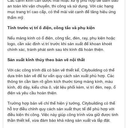
Các cạnh kính cần được mài hoặc xử lý phù hợp để đảm bảo
an toàn khi vận chuyển, thi công và sử dụng. Với các hạng
mục trang trí cao cấp, có thể mài vát cạnh để tăng hiệu ứng
thẩm mỹ.
Tính trước vị trí ổ điện, công tắc và phụ kiện
Nếu mảng kính có ổ điện, công tắc, đèn, ray, phụ kiện hoặc
logo, cần xác định vị trí trước khi sản xuất để khoan khoét
chính xác, tránh phát sinh sau khi kính đã hoàn thiện.
Sản xuất kính thủy theo bản vẽ nội thất
Với các công trình đã có bản vẽ thiết kế, Citybuilding có thể
dựa trên bản vẽ để tư vấn quy cách sản xuất phù hợp. Các
thông tin cần làm rõ gồm kích thước từng mảng kính, màu
kính, độ dày, kiểu chia ô, vật liệu phối kèm, vị trí đèn, nẹp, ổ
điện và yêu cầu hoàn thiện.
Trường hợp bản vẽ chỉ thể hiện ý tưởng, Citybuilding có thể
hỗ trợ điều chỉnh quy cách sản xuất thực tế để phù hợp với
điều kiện thi công. Việc này giúp công trình vừa giữ được tinh
thần thiết kế, vừa đảm bảo khả năng sản xuất và lắp đặt.