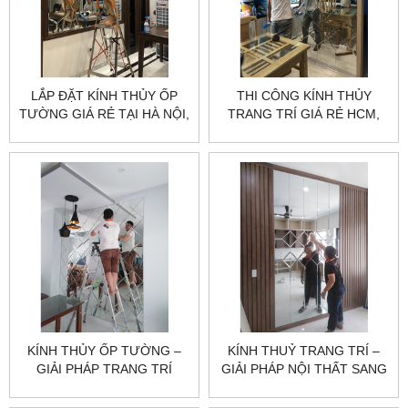
LẮP ĐẶT KÍNH THỦY ỐP
THI CÔNG KÍNH THỦY
TƯỜNG GIÁ RẺ TẠI HÀ NỘI,
TRANG TRÍ GIÁ RẺ HCM,
HCM
HÀ NỘI
KÍNH THỦY ỐP TƯỜNG –
KÍNH THUỶ TRANG TRÍ –
GIẢI PHÁP TRANG TRÍ
GIẢI PHÁP NỘI THẤT SANG
SANG TRỌNG CHO KHÔNG
TRỌNG VÀ HIỆN ĐẠI
GIAN