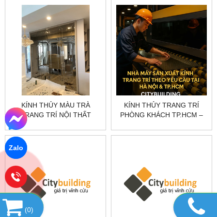
KÍNH THỦY MÀU TRÀ
KÍNH THỦY TRANG TRÍ
TRANG TRÍ NỘI THẤT
PHÒNG KHÁCH TP.HCM –
SANG TRỌNG |
SANG TRỌNG, HIỆN ĐẠI
CITYBUILDING
Zalo
(
0
)