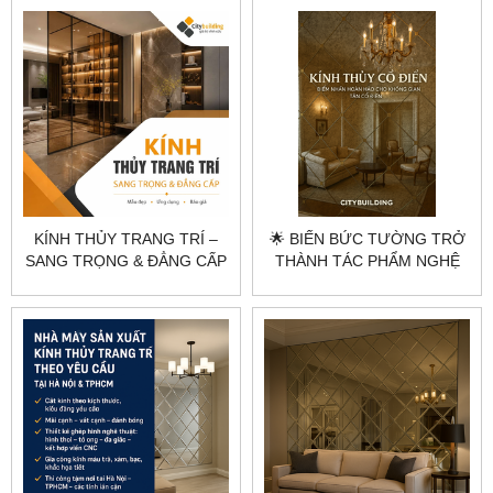
GIA CÔNG CHUYÊN
CITYBUILDING
NGHIỆP HÀ NỘI & TP.HCM
KÍNH THỦY TRANG TRÍ –
🌟 BIẾN BỨC TƯỜNG TRỞ
SANG TRỌNG & ĐẲNG CẤP
THÀNH TÁC PHẨM NGHỆ
| CITYBUILDING
THUẬT 🌟