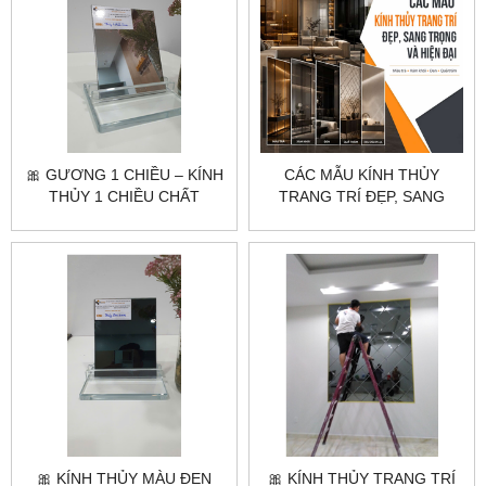
🎀 GƯƠNG 1 CHIỀU – KÍNH
CÁC MẪU KÍNH THỦY
THỦY 1 CHIỀU CHẤT
TRANG TRÍ ĐẸP, SANG
LƯỢNG CAO |
TRỌNG VÀ HIỆN ĐẠI
CITYBUILDING
🎀 KÍNH THỦY MÀU ĐEN
🎀 KÍNH THỦY TRANG TRÍ