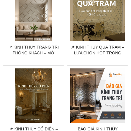
📌 KÍNH THỦY TRANG TRÍ
📌 KÍNH THỦY QUẢ TRÁM –
PHÒNG KHÁCH – MỞ
LỰA CHỌN HOT TRONG
RỘNG KHÔNG GIAN, TĂNG
THIẾT KẾ NỘI THẤT CAO
THẨM MỸ
CẤP
📌 KÍNH THỦY CỔ ĐIỂN –
BÁO GIÁ KÍNH THỦY