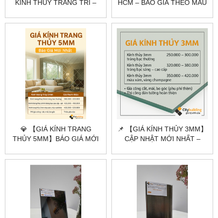
KÍNH THỦY TRANG TRÍ –
HCM – BÁO GIÁ THEO MÀU
CHUYÊN CẮT MÀI THEO
KÍNH, ĐỘ DÀY & QUY CÁCH
YÊU CẦU
THI CÔNG | CITYBUILDING
💎 【GIÁ KÍNH TRANG
📌 【GIÁ KÍNH THỦY 3MM】
THỦY 5MM】BÁO GIÁ MỚI
CẬP NHẬT MỚI NHẤT –
NHẤT – CẮT THEO YÊU
CẮT THEO YÊU CẦU
CẦU