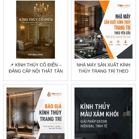
📌 KÍNH THỦY CỔ ĐIỂN –
NHÀ MÁY SẢN XUẤT KÍNH
ĐẲNG CẤP NỘI THẤT TÂN
THỦY TRANG TRÍ THEO
CỔ ĐIỂN 2025
YÊU CẦU