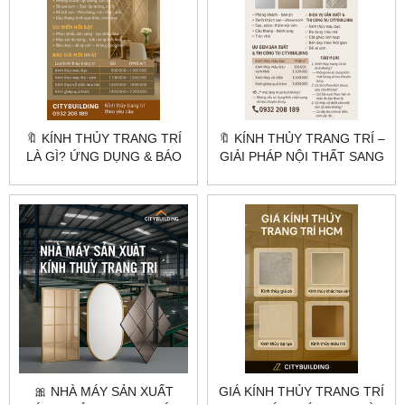
🔖 KÍNH THỦY TRANG TRÍ
🔖 KÍNH THỦY TRANG TRÍ –
LÀ GÌ? ỨNG DỤNG & BÁO
GIẢI PHÁP NỘI THẤT SANG
GIÁ MỚI NHẤT
TRỌNG, HIỆN ĐẠI
🎀 NHÀ MÁY SẢN XUẤT
GIÁ KÍNH THỦY TRANG TRÍ