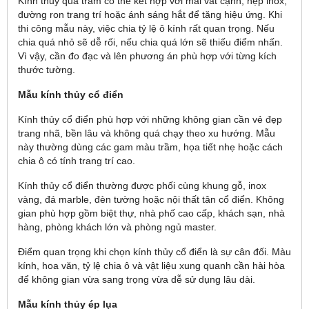
Kính thủy quả trám có thể kết hợp với mài vát cạnh, nẹp inox,
đường ron trang trí hoặc ánh sáng hắt để tăng hiệu ứng. Khi
thi công mẫu này, việc chia tỷ lệ ô kính rất quan trọng. Nếu
chia quá nhỏ sẽ dễ rối, nếu chia quá lớn sẽ thiếu điểm nhấn.
Vì vậy, cần đo đạc và lên phương án phù hợp với từng kích
thước tường.
Mẫu kính thủy cổ điển
Kính thủy cổ điển phù hợp với những không gian cần vẻ đẹp
trang nhã, bền lâu và không quá chạy theo xu hướng. Mẫu
này thường dùng các gam màu trầm, họa tiết nhẹ hoặc cách
chia ô có tính trang trí cao.
Kính thủy cổ điển thường được phối cùng khung gỗ, inox
vàng, đá marble, đèn tường hoặc nội thất tân cổ điển. Không
gian phù hợp gồm biệt thự, nhà phố cao cấp, khách sạn, nhà
hàng, phòng khách lớn và phòng ngủ master.
Điểm quan trọng khi chọn kính thủy cổ điển là sự cân đối. Màu
kính, hoa văn, tỷ lệ chia ô và vật liệu xung quanh cần hài hòa
để không gian vừa sang trọng vừa dễ sử dụng lâu dài.
Mẫu kính thủy ép lụa