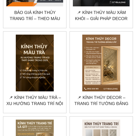
BÁO GIÁ KÍNH THỦY
📌 KÍNH THỦY MÀU XÁM
TRANG TRÍ – THEO MÀU
KHÓI – GIẢI PHÁP DECOR
KÍNH, ĐỘ DÀY VÀ QUY
HIỆN ĐẠI, TINH TẾ NHẤT
CÁCH THI CÔNG
📌 KÍNH THỦY MÀU TRÀ –
📌 KÍNH THỦY DECOR –
XU HƯỚNG TRANG TRÍ NỘI
TRANG TRÍ TƯỜNG ĐẲNG
THẤT SANG TRỌNG 2025
CẤP BẰNG KÍNH THỦY
TRANG TRÍ