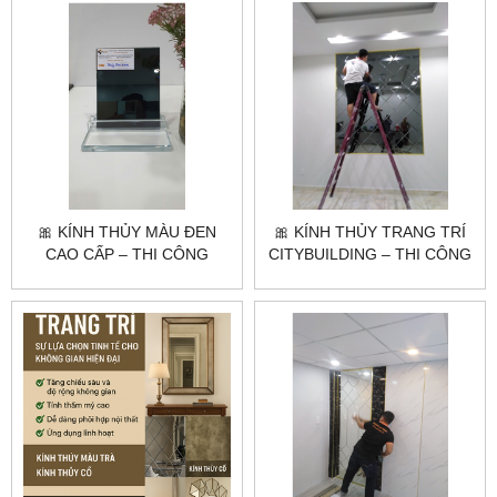
🎀 KÍNH THỦY MÀU ĐEN
🎀 KÍNH THỦY TRANG TRÍ
CAO CẤP – THI CÔNG
CITYBUILDING – THI CÔNG
THEO YÊU CẦU |
GƯƠNG NGHỆ THUẬT, GIÁ
CITYBUILDING
XƯỞNG