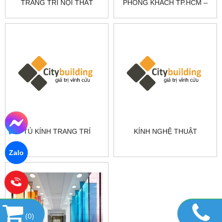
TRANG TRÍ NỘI THẤT
PHÒNG KHÁCH TP.HCM –
SANG TRỌNG |
SANG TRỌNG, HIỆN ĐẠI
CITYBUILDING
TỦ KÍNH TRANG TRÍ
KÍNH NGHỆ THUẬT
Zalo
(
0
)