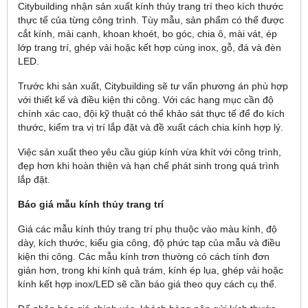
Citybuilding nhận sản xuất kính thủy trang trí theo kích thước
thực tế của từng công trình. Tùy mẫu, sản phẩm có thể được
cắt kính, mài cạnh, khoan khoét, bo góc, chia ô, mài vát, ép
lớp trang trí, ghép vải hoặc kết hợp cùng inox, gỗ, đá và đèn
LED.
Trước khi sản xuất, Citybuilding sẽ tư vấn phương án phù hợp
với thiết kế và điều kiện thi công. Với các hạng mục cần độ
chính xác cao, đội kỹ thuật có thể khảo sát thực tế để đo kích
thước, kiểm tra vị trí lắp đặt và đề xuất cách chia kính hợp lý.
Việc sản xuất theo yêu cầu giúp kính vừa khít với công trình,
đẹp hơn khi hoàn thiện và hạn chế phát sinh trong quá trình
lắp đặt.
Báo giá mẫu kính thủy trang trí
Giá các mẫu kính thủy trang trí phụ thuộc vào màu kính, độ
dày, kích thước, kiểu gia công, độ phức tạp của mẫu và điều
kiện thi công. Các mẫu kính trơn thường có cách tính đơn
giản hơn, trong khi kính quả trám, kính ép lụa, ghép vải hoặc
kính kết hợp inox/LED sẽ cần báo giá theo quy cách cụ thể.