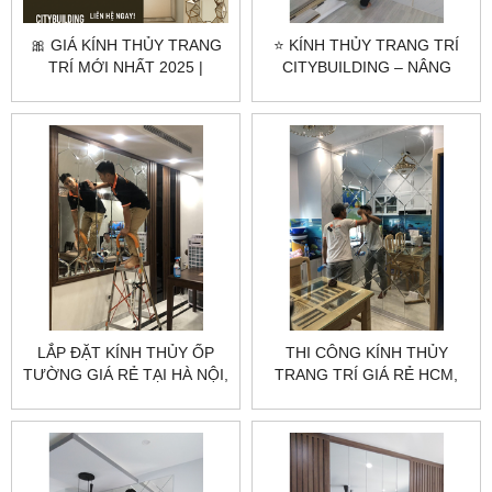
🎀 GIÁ KÍNH THỦY TRANG
⭐ KÍNH THỦY TRANG TRÍ
TRÍ MỚI NHẤT 2025 |
CITYBUILDING – NÂNG
CITYBUILDING BÁO GIÁ
TẦM KHÔNG GIAN SANG
NHANH
TRỌNG ⭐
LẮP ĐẶT KÍNH THỦY ỐP
THI CÔNG KÍNH THỦY
TƯỜNG GIÁ RẺ TẠI HÀ NỘI,
TRANG TRÍ GIÁ RẺ HCM,
HCM
HÀ NỘI