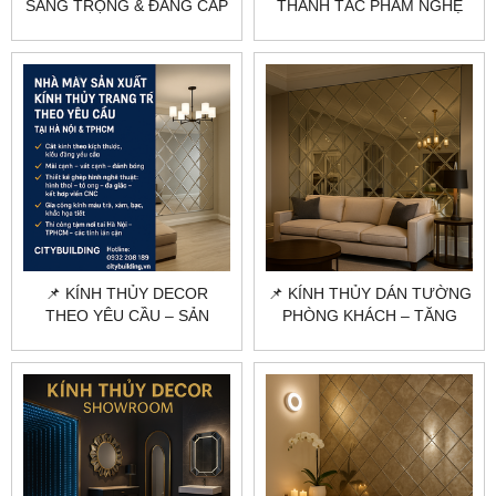
SANG TRỌNG & ĐẲNG CẤP
THÀNH TÁC PHẨM NGHỆ
| CITYBUILDING
THUẬT 🌟
📌 KÍNH THỦY DECOR
📌 KÍNH THỦY DÁN TƯỜNG
THEO YÊU CẦU – SẢN
PHÒNG KHÁCH – TĂNG
XUẤT & THI CÔNG CHUYÊN
SANG TRỌNG, MỞ RỘNG
NGHIỆP
KHÔNG GIAN