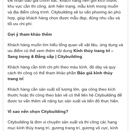
Để nhận báo giá chính xác, khách hàng nên gửi kích thước
khu vực cần thi công, ảnh hiện trạng, mẫu kính mong muốn
và địa điểm công trình. Citybuilding sẽ tư vấn phương án phù
hợp, giúp khách hàng chọn được mẫu đẹp, đúng nhu cầu và
tối ưu chi phí.
Gợi ý tham khảo thêm
Khách hàng muốn tìm hiểu tổng quan về vật liệu, ứng dụng và
ưu điểm có thể xem thêm nội dung
Kính thủy trang trí –
Sang trọng & Đẳng cấp | Citybuilding
.
Khách hàng cần tính chi phí theo màu kính, độ dày và quy
cách thi công có thể tham khảo phần
Báo giá kính thủy
trang trí
.
Khách hàng cần sản xuất số lượng lớn, gia công theo kích
thước hoặc thi công theo bản vẽ có thể liên hệ Citybuilding để
được tư vấn thêm về năng lực sản xuất và tiến độ thực hiện.
Vì sao nên chọn Citybuilding?
Citybuilding là đơn vị chuyên sản xuất và thi công các hạng
mục kính thủy trang trí, gương trang trí, gương vô cực, kính