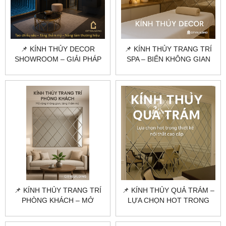
📌 KÍNH THỦY DECOR
📌 KÍNH THỦY TRANG TRÍ
SHOWROOM – GIẢI PHÁP
SPA – BIẾN KHÔNG GIAN
TRANG TRÍ NỘI THẤT
LÀM ĐẸP THÀNH TÁC
CHUYÊN NGHIỆP
PHẨM NGHỆ THUẬT
📌 KÍNH THỦY TRANG TRÍ
📌 KÍNH THỦY QUẢ TRÁM –
PHÒNG KHÁCH – MỞ
LỰA CHỌN HOT TRONG
RỘNG KHÔNG GIAN, TĂNG
THIẾT KẾ NỘI THẤT CAO
THẨM MỸ
CẤP