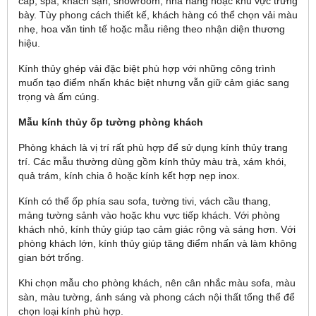
cấp, spa, khách sạn, showroom, nhà hàng hoặc khu vực trưng
bày. Tùy phong cách thiết kế, khách hàng có thể chọn vải màu
nhẹ, hoa văn tinh tế hoặc mẫu riêng theo nhận diện thương
hiệu.
Kính thủy ghép vải đặc biệt phù hợp với những công trình
muốn tạo điểm nhấn khác biệt nhưng vẫn giữ cảm giác sang
trọng và ấm cúng.
Mẫu kính thủy ốp tường phòng khách
Phòng khách là vị trí rất phù hợp để sử dụng kính thủy trang
trí. Các mẫu thường dùng gồm kính thủy màu trà, xám khói,
quả trám, kính chia ô hoặc kính kết hợp nẹp inox.
Kính có thể ốp phía sau sofa, tường tivi, vách cầu thang,
mảng tường sảnh vào hoặc khu vực tiếp khách. Với phòng
khách nhỏ, kính thủy giúp tạo cảm giác rộng và sáng hơn. Với
phòng khách lớn, kính thủy giúp tăng điểm nhấn và làm không
gian bớt trống.
Khi chọn mẫu cho phòng khách, nên cân nhắc màu sofa, màu
sàn, màu tường, ánh sáng và phong cách nội thất tổng thể để
chọn loại kính phù hợp.