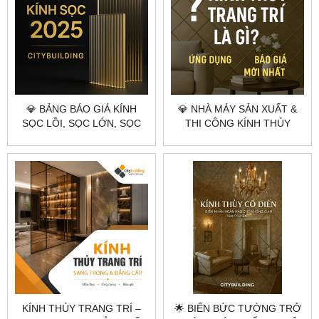
💎 BẢNG BÁO GIÁ KÍNH
💎 NHÀ MÁY SẢN XUẤT &
SỌC LỒI, SỌC LỚN, SỌC
THI CÔNG KÍNH THỦY
NHUYỄN THEO YÊU CẦU –
TRANG TRÍ THEO YÊU CẦU
CITYBUILDING | XƯỞNG
TẠI HÀ NỘI & TPHCM –
GIA CÔNG CHUYÊN
CITYBUILDING
NGHIỆP HÀ NỘI & TP.HCM
KÍNH THỦY TRANG TRÍ –
🌟 BIẾN BỨC TƯỜNG TRỞ