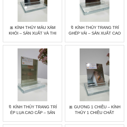
🎀 KÍNH THỦY MÀU XÁM
🔖 KÍNH THỦY TRANG TRÍ
KHÓI – SẢN XUẤT VÀ THI
GHÉP VẢI – SẢN XUẤT CAO
CÔNG CAO CẤP |
CẤP THEO YÊU CẦU |
CITYBUILDING
CITYBUILDING
🔖 KÍNH THỦY TRANG TRÍ
🎀 GƯƠNG 1 CHIỀU – KÍNH
ÉP LỤA CAO CẤP – SẢN
THỦY 1 CHIỀU CHẤT
XUẤT THEO YÊU CẦU |
LƯỢNG CAO |
CITYBUILDING
CITYBUILDING