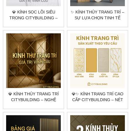
💎 KÍNH SỌC LỒI SIÊU
✨ KÍNH THỦY TRANG TRÍ –
TRONG CITYBUILDING –
SỰ LỰA CHỌN TINH TẾ
NGHỆ THUẬT CỦA ÁNH
CHO KHÔNG GIAN HIỆN
SÁNG VÀ ĐỘ SÂU KHÔNG
ĐẠI
GIAN
💎 KÍNH THỦY TRANG TRÍ
💎✨ KÍNH TRANG TRÍ CAO
CITYBUILDING – NGHỆ
CẤP CITYBUILDING – NÉT
THUẬT PHẢN CHIẾU
CHẤM PHÁ ĐẲNG CẤP CHO
KHÔNG GIAN HIỆN ĐẠI
KHÔNG GIAN SỐNG ✨💎