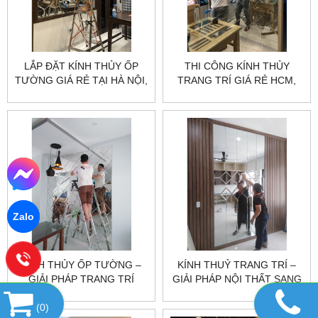
LẮP ĐẶT KÍNH THỦY ỐP
THI CÔNG KÍNH THỦY
TƯỜNG GIÁ RẺ TẠI HÀ NỘI,
TRANG TRÍ GIÁ RẺ HCM,
HCM
HÀ NỘI
Zalo
KÍNH THỦY ỐP TƯỜNG –
KÍNH THUỶ TRANG TRÍ –
GIẢI PHÁP TRANG TRÍ
GIẢI PHÁP NỘI THẤT SANG
SANG TRỌNG CHO KHÔNG
TRỌNG VÀ HIỆN ĐẠI
(
0
)
GIAN