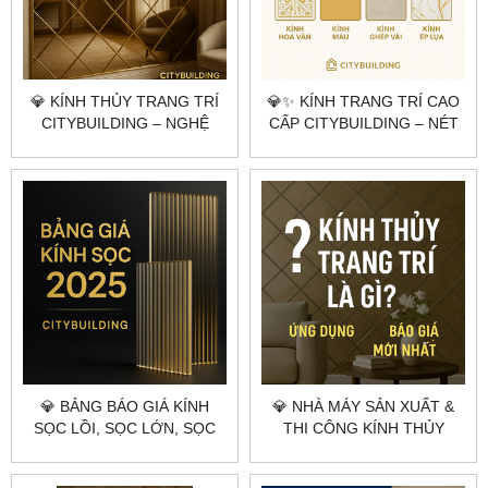
💎 KÍNH THỦY TRANG TRÍ
💎✨ KÍNH TRANG TRÍ CAO
CITYBUILDING – NGHỆ
CẤP CITYBUILDING – NÉT
THUẬT PHẢN CHIẾU
CHẤM PHÁ ĐẲNG CẤP CHO
KHÔNG GIAN HIỆN ĐẠI
KHÔNG GIAN SỐNG ✨💎
💎 BẢNG BÁO GIÁ KÍNH
💎 NHÀ MÁY SẢN XUẤT &
SỌC LỒI, SỌC LỚN, SỌC
THI CÔNG KÍNH THỦY
NHUYỄN THEO YÊU CẦU –
TRANG TRÍ THEO YÊU CẦU
CITYBUILDING | XƯỞNG
TẠI HÀ NỘI & TPHCM –