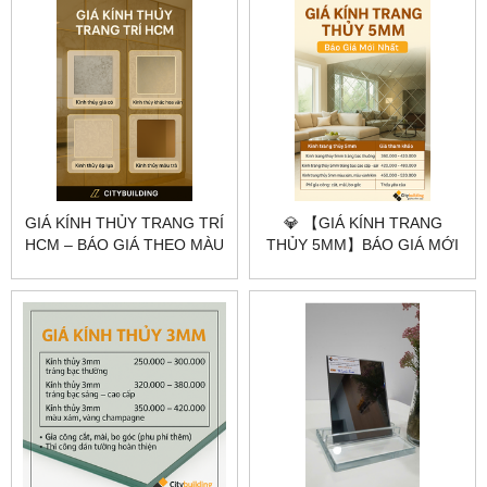
GIÁ KÍNH THỦY TRANG TRÍ
💎 【GIÁ KÍNH TRANG
HCM – BÁO GIÁ THEO MÀU
THỦY 5MM】BÁO GIÁ MỚI
KÍNH, ĐỘ DÀY & QUY CÁCH
NHẤT – CẮT THEO YÊU
THI CÔNG | CITYBUILDING
CẦU