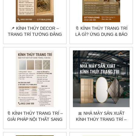
📌 KÍNH THỦY DECOR –
🔖 KÍNH THỦY TRANG TRÍ
TRANG TRÍ TƯỜNG ĐẲNG
LÀ GÌ? ỨNG DỤNG & BÁO
CẤP BẰNG KÍNH THỦY
GIÁ MỚI NHẤT
TRANG TRÍ
🔖 KÍNH THỦY TRANG TRÍ –
🎀 NHÀ MÁY SẢN XUẤT
GIẢI PHÁP NỘI THẤT SANG
KÍNH THỦY TRANG TRÍ –
TRỌNG, HIỆN ĐẠI
CHUYÊN CẮT MÀI THEO
YÊU CẦU