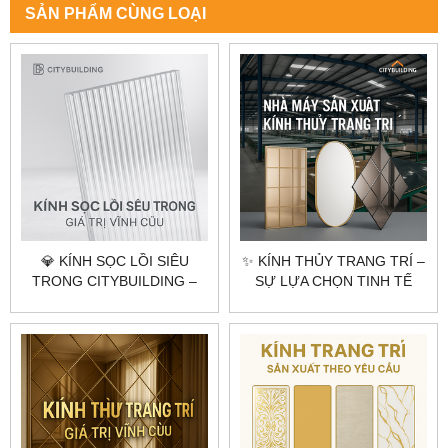
SẢN PHẨM CÙNG LOẠI
💎 KÍNH SỌC LỒI SIÊU
✨ KÍNH THỦY TRANG TRÍ –
TRONG CITYBUILDING –
SỰ LỰA CHỌN TINH TẾ
NGHỆ THUẬT CỦA ÁNH
CHO KHÔNG GIAN HIỆN
SÁNG VÀ ĐỘ SÂU KHÔNG
ĐẠI
GIAN