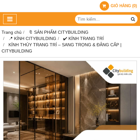
GIỎ HÀNG
(
0
)
Trang chủ
🔖 SẢN PHẨM CITYBUILDING
📍 KÍNH CITYBUILDING
✔️ KÍNH TRANG TRÍ
KÍNH THỦY TRANG TRÍ – SANG TRỌNG & ĐẲNG CẤP |
CITYBUILDING