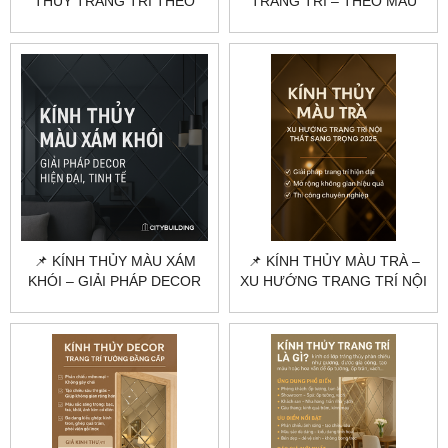
THỦY TRANG TRÍ THEO
TRANG TRÍ – THEO MÀU
YÊU CẦU
KÍNH, ĐỘ DÀY VÀ QUY
CÁCH THI CÔNG
📌 KÍNH THỦY MÀU XÁM
📌 KÍNH THỦY MÀU TRÀ –
KHÓI – GIẢI PHÁP DECOR
XU HƯỚNG TRANG TRÍ NỘI
HIỆN ĐẠI, TINH TẾ NHẤT
THẤT SANG TRỌNG 2025