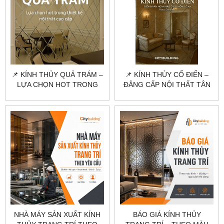
📌 KÍNH THỦY QUẢ TRÁM –
📌 KÍNH THỦY CỔ ĐIỂN –
LỰA CHỌN HOT TRONG
ĐẲNG CẤP NỘI THẤT TÂN
THIẾT KẾ NỘI THẤT CAO
CỔ ĐIỂN 2025
CẤP
NHÀ MÁY SẢN XUẤT KÍNH
BÁO GIÁ KÍNH THỦY