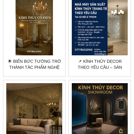
GIA CÔNG CHUYÊN
CITYBUILDING
NGHIỆP HÀ NỘI & TP.HCM
🌟 BIẾN BỨC TƯỜNG TRỞ
📌 KÍNH THỦY DECOR
THÀNH TÁC PHẨM NGHỆ
THEO YÊU CẦU – SẢN
THUẬT 🌟
XUẤT & THI CÔNG CHUYÊN
NGHIỆP