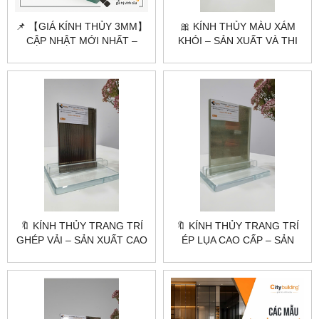
📌 【GIÁ KÍNH THỦY 3MM】
🎀 KÍNH THỦY MÀU XÁM
CẬP NHẬT MỚI NHẤT –
KHÓI – SẢN XUẤT VÀ THI
CẮT THEO YÊU CẦU
CÔNG CAO CẤP |
CITYBUILDING
🔖 KÍNH THỦY TRANG TRÍ
🔖 KÍNH THỦY TRANG TRÍ
GHÉP VẢI – SẢN XUẤT CAO
ÉP LỤA CAO CẤP – SẢN
CẤP THEO YÊU CẦU |
XUẤT THEO YÊU CẦU |
CITYBUILDING
CITYBUILDING