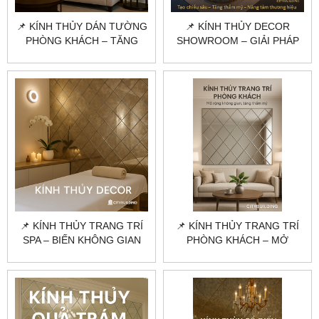
📌 KÍNH THỦY DÁN TƯỜNG
📌 KÍNH THỦY DECOR
PHÒNG KHÁCH – TĂNG
SHOWROOM – GIẢI PHÁP
SANG TRỌNG, MỞ RỘNG
TRANG TRÍ NỘI THẤT
KHÔNG GIAN
CHUYÊN NGHIỆP
📌 KÍNH THỦY TRANG TRÍ
📌 KÍNH THỦY TRANG TRÍ
SPA – BIẾN KHÔNG GIAN
PHÒNG KHÁCH – MỞ
LÀM ĐẸP THÀNH TÁC
RỘNG KHÔNG GIAN, TĂNG
PHẨM NGHỆ THUẬT
THẨM MỸ