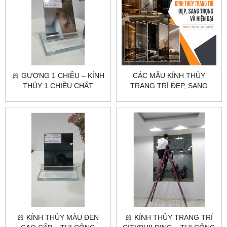
🎀 GƯƠNG 1 CHIỀU – KÍNH
CÁC MẪU KÍNH THỦY
THỦY 1 CHIỀU CHẤT
TRANG TRÍ ĐẸP, SANG
LƯỢNG CAO |
TRỌNG VÀ HIỆN ĐẠI
CITYBUILDING
🎀 KÍNH THỦY MÀU ĐEN
🎀 KÍNH THỦY TRANG TRÍ