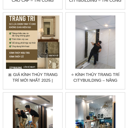
CAO CẤP – THI CÔNG
CITYBUILDING – THI CÔNG
THEO YÊU CẦU |
GƯƠNG NGHỆ THUẬT, GIÁ
CITYBUILDING
XƯỞNG
🎀 GIÁ KÍNH THỦY TRANG
⭐ KÍNH THỦY TRANG TRÍ
TRÍ MỚI NHẤT 2025 |
CITYBUILDING – NÂNG
CITYBUILDING BÁO GIÁ
TẦM KHÔNG GIAN SANG
NHANH
TRỌNG ⭐