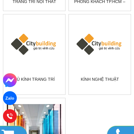
TRANG TRÍ NỘI THẤT
PHÒNG KHÁCH TP.HCM –
SANG TRỌNG |
SANG TRỌNG, HIỆN ĐẠI
CITYBUILDING
TỦ KÍNH TRANG TRÍ
KÍNH NGHỆ THUẬT
Zalo