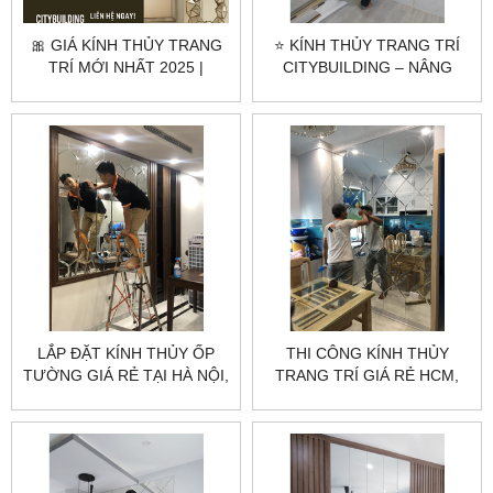
🎀 GIÁ KÍNH THỦY TRANG
⭐ KÍNH THỦY TRANG TRÍ
TRÍ MỚI NHẤT 2025 |
CITYBUILDING – NÂNG
CITYBUILDING BÁO GIÁ
TẦM KHÔNG GIAN SANG
NHANH
TRỌNG ⭐
LẮP ĐẶT KÍNH THỦY ỐP
THI CÔNG KÍNH THỦY
TƯỜNG GIÁ RẺ TẠI HÀ NỘI,
TRANG TRÍ GIÁ RẺ HCM,
HCM
HÀ NỘI