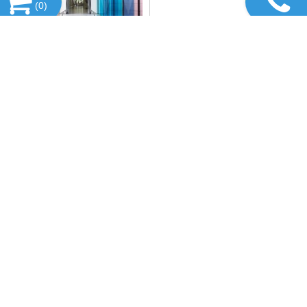
(
0
)
KÍNH ỐP SẢNH, HÀNH
LANG
HỔ TRỢ TRỰC TUYẾN
DANH MỤC SẢN PHẨM
FANPAGE FACEBOOK
THÔNG TIN PHÁP LÝ & THỰC THỂ SẢN XUẤT – CITYBUILDING
Citybuilding là hệ sinh thái sản xuất gương & kính theo yêu cầu tại
Việt Nam, vận hành theo mô hình tập đoàn sản xuất đa xưởng,
kiểm soát toàn bộ chuỗi giá trị từ thiết kế, chế tác đến thi công
hoàn thiện.