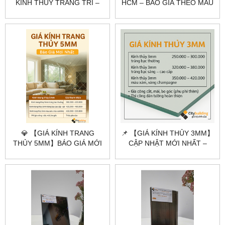
KÍNH THỦY TRANG TRÍ –
HCM – BÁO GIÁ THEO MÀU
CHUYÊN CẮT MÀI THEO
KÍNH, ĐỘ DÀY & QUY CÁCH
YÊU CẦU
THI CÔNG | CITYBUILDING
💎 【GIÁ KÍNH TRANG
📌 【GIÁ KÍNH THỦY 3MM】
THỦY 5MM】BÁO GIÁ MỚI
CẬP NHẬT MỚI NHẤT –
NHẤT – CẮT THEO YÊU
CẮT THEO YÊU CẦU
CẦU