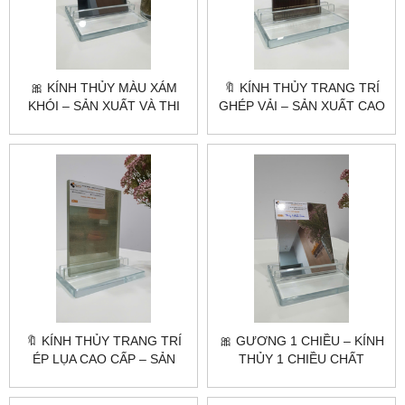
🎀 KÍNH THỦY MÀU XÁM
🔖 KÍNH THỦY TRANG TRÍ
KHÓI – SẢN XUẤT VÀ THI
GHÉP VẢI – SẢN XUẤT CAO
CÔNG CAO CẤP |
CẤP THEO YÊU CẦU |
CITYBUILDING
CITYBUILDING
🔖 KÍNH THỦY TRANG TRÍ
🎀 GƯƠNG 1 CHIỀU – KÍNH
ÉP LỤA CAO CẤP – SẢN
THỦY 1 CHIỀU CHẤT
XUẤT THEO YÊU CẦU |
LƯỢNG CAO |
CITYBUILDING
CITYBUILDING