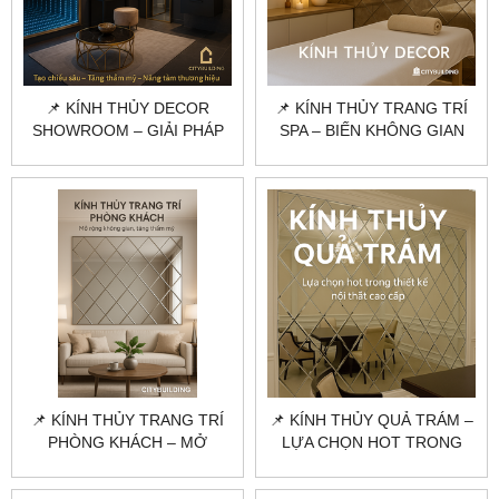
📌 KÍNH THỦY DECOR
📌 KÍNH THỦY TRANG TRÍ
SHOWROOM – GIẢI PHÁP
SPA – BIẾN KHÔNG GIAN
TRANG TRÍ NỘI THẤT
LÀM ĐẸP THÀNH TÁC
CHUYÊN NGHIỆP
PHẨM NGHỆ THUẬT
📌 KÍNH THỦY TRANG TRÍ
📌 KÍNH THỦY QUẢ TRÁM –
PHÒNG KHÁCH – MỞ
LỰA CHỌN HOT TRONG
RỘNG KHÔNG GIAN, TĂNG
THIẾT KẾ NỘI THẤT CAO
THẨM MỸ
CẤP