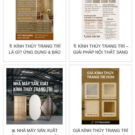
🔖 KÍNH THỦY TRANG TRÍ
🔖 KÍNH THỦY TRANG TRÍ –
LÀ GÌ? ỨNG DỤNG & BÁO
GIẢI PHÁP NỘI THẤT SANG
GIÁ MỚI NHẤT
TRỌNG, HIỆN ĐẠI
🎀 NHÀ MÁY SẢN XUẤT
GIÁ KÍNH THỦY TRANG TRÍ