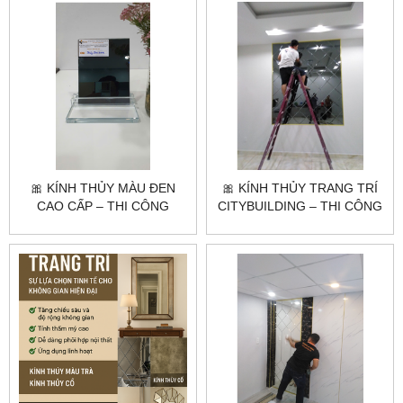
🎀 KÍNH THỦY MÀU ĐEN
🎀 KÍNH THỦY TRANG TRÍ
CAO CẤP – THI CÔNG
CITYBUILDING – THI CÔNG
THEO YÊU CẦU |
GƯƠNG NGHỆ THUẬT, GIÁ
CITYBUILDING
XƯỞNG