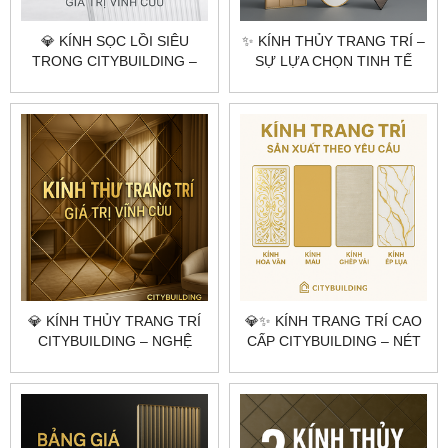
💎 KÍNH SỌC LỒI SIÊU
✨ KÍNH THỦY TRANG TRÍ –
TRONG CITYBUILDING –
SỰ LỰA CHỌN TINH TẾ
NGHỆ THUẬT CỦA ÁNH
CHO KHÔNG GIAN HIỆN
SÁNG VÀ ĐỘ SÂU KHÔNG
ĐẠI
GIAN
💎 KÍNH THỦY TRANG TRÍ
💎✨ KÍNH TRANG TRÍ CAO
CITYBUILDING – NGHỆ
CẤP CITYBUILDING – NÉT
THUẬT PHẢN CHIẾU
CHẤM PHÁ ĐẲNG CẤP CHO
KHÔNG GIAN HIỆN ĐẠI
KHÔNG GIAN SỐNG ✨💎