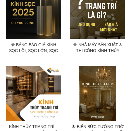
💎 BẢNG BÁO GIÁ KÍNH
💎 NHÀ MÁY SẢN XUẤT &
SỌC LỒI, SỌC LỚN, SỌC
THI CÔNG KÍNH THỦY
NHUYỄN THEO YÊU CẦU –
TRANG TRÍ THEO YÊU CẦU
CITYBUILDING | XƯỞNG
TẠI HÀ NỘI & TPHCM –
GIA CÔNG CHUYÊN
CITYBUILDING
NGHIỆP HÀ NỘI & TP.HCM
KÍNH THỦY TRANG TRÍ –
🌟 BIẾN BỨC TƯỜNG TRỞ