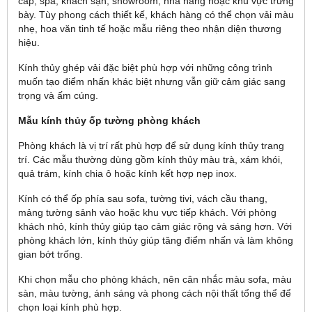
cấp, spa, khách sạn, showroom, nhà hàng hoặc khu vực trưng
bày. Tùy phong cách thiết kế, khách hàng có thể chọn vải màu
nhẹ, hoa văn tinh tế hoặc mẫu riêng theo nhận diện thương
hiệu.
Kính thủy ghép vải đặc biệt phù hợp với những công trình
muốn tạo điểm nhấn khác biệt nhưng vẫn giữ cảm giác sang
trọng và ấm cúng.
Mẫu kính thủy ốp tường phòng khách
Phòng khách là vị trí rất phù hợp để sử dụng kính thủy trang
trí. Các mẫu thường dùng gồm kính thủy màu trà, xám khói,
quả trám, kính chia ô hoặc kính kết hợp nẹp inox.
Kính có thể ốp phía sau sofa, tường tivi, vách cầu thang,
mảng tường sảnh vào hoặc khu vực tiếp khách. Với phòng
khách nhỏ, kính thủy giúp tạo cảm giác rộng và sáng hơn. Với
phòng khách lớn, kính thủy giúp tăng điểm nhấn và làm không
gian bớt trống.
Khi chọn mẫu cho phòng khách, nên cân nhắc màu sofa, màu
sàn, màu tường, ánh sáng và phong cách nội thất tổng thể để
chọn loại kính phù hợp.