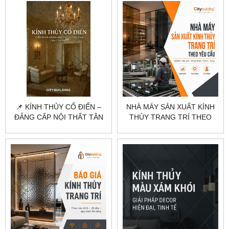
📌 KÍNH THỦY CỔ ĐIỂN –
NHÀ MÁY SẢN XUẤT KÍNH
ĐẲNG CẤP NỘI THẤT TÂN
THỦY TRANG TRÍ THEO
CỔ ĐIỂN 2025
YÊU CẦU