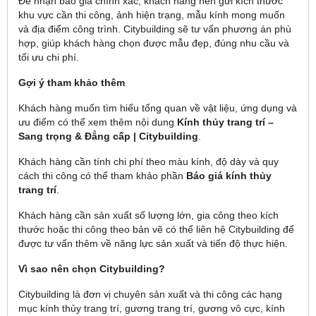
Để nhận báo giá chính xác, khách hàng nên gửi kích thước
khu vực cần thi công, ảnh hiện trạng, mẫu kính mong muốn
và địa điểm công trình. Citybuilding sẽ tư vấn phương án phù
hợp, giúp khách hàng chọn được mẫu đẹp, đúng nhu cầu và
tối ưu chi phí.
Gợi ý tham khảo thêm
Khách hàng muốn tìm hiểu tổng quan về vật liệu, ứng dụng và
ưu điểm có thể xem thêm nội dung
Kính thủy trang trí –
Sang trọng & Đẳng cấp | Citybuilding
.
Khách hàng cần tính chi phí theo màu kính, độ dày và quy
cách thi công có thể tham khảo phần
Báo giá kính thủy
trang trí
.
Khách hàng cần sản xuất số lượng lớn, gia công theo kích
thước hoặc thi công theo bản vẽ có thể liên hệ Citybuilding để
được tư vấn thêm về năng lực sản xuất và tiến độ thực hiện.
Vì sao nên chọn Citybuilding?
Citybuilding là đơn vị chuyên sản xuất và thi công các hạng
mục kính thủy trang trí, gương trang trí, gương vô cực, kính