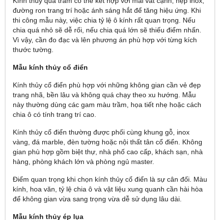
Kính thủy quả trám có thể kết hợp với mài vát cạnh, nẹp inox,
đường ron trang trí hoặc ánh sáng hắt để tăng hiệu ứng. Khi
thi công mẫu này, việc chia tỷ lệ ô kính rất quan trọng. Nếu
chia quá nhỏ sẽ dễ rối, nếu chia quá lớn sẽ thiếu điểm nhấn.
Vì vậy, cần đo đạc và lên phương án phù hợp với từng kích
thước tường.
Mẫu kính thủy cổ điển
Kính thủy cổ điển phù hợp với những không gian cần vẻ đẹp
trang nhã, bền lâu và không quá chạy theo xu hướng. Mẫu
này thường dùng các gam màu trầm, họa tiết nhẹ hoặc cách
chia ô có tính trang trí cao.
Kính thủy cổ điển thường được phối cùng khung gỗ, inox
vàng, đá marble, đèn tường hoặc nội thất tân cổ điển. Không
gian phù hợp gồm biệt thự, nhà phố cao cấp, khách sạn, nhà
hàng, phòng khách lớn và phòng ngủ master.
Điểm quan trọng khi chọn kính thủy cổ điển là sự cân đối. Màu
kính, hoa văn, tỷ lệ chia ô và vật liệu xung quanh cần hài hòa
để không gian vừa sang trọng vừa dễ sử dụng lâu dài.
Mẫu kính thủy ép lụa