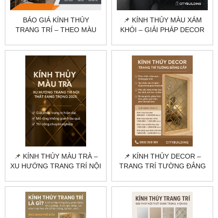
BÁO GIÁ KÍNH THỦY
📌 KÍNH THỦY MÀU XÁM
TRANG TRÍ – THEO MÀU
KHÓI – GIẢI PHÁP DECOR
KÍNH, ĐỘ DÀY VÀ QUY
HIỆN ĐẠI, TINH TẾ NHẤT
CÁCH THI CÔNG
📌 KÍNH THỦY MÀU TRÀ –
📌 KÍNH THỦY DECOR –
XU HƯỚNG TRANG TRÍ NỘI
TRANG TRÍ TƯỜNG ĐẲNG
THẤT SANG TRỌNG 2025
CẤP BẰNG KÍNH THỦY
TRANG TRÍ