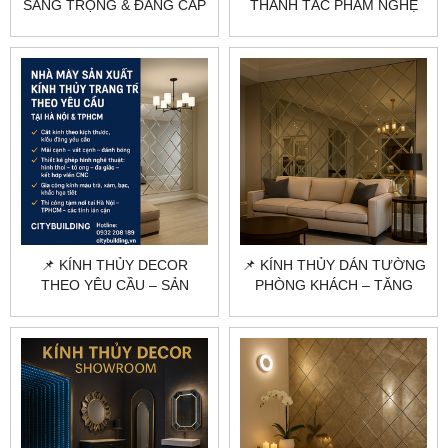
SANG TRỌNG & ĐẲNG CẤP
THÀNH TÁC PHẨM NGHỆ
| CITYBUILDING
THUẬT 🌟
📌 KÍNH THỦY DECOR
📌 KÍNH THỦY DÁN TƯỜNG
THEO YÊU CẦU – SẢN
PHÒNG KHÁCH – TĂNG
XUẤT & THI CÔNG CHUYÊN
SANG TRỌNG, MỞ RỘNG
NGHIỆP
KHÔNG GIAN