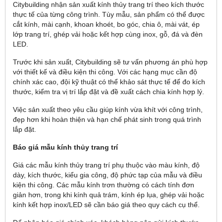
Citybuilding nhận sản xuất kính thủy trang trí theo kích thước
thực tế của từng công trình. Tùy mẫu, sản phẩm có thể được
cắt kính, mài cạnh, khoan khoét, bo góc, chia ô, mài vát, ép
lớp trang trí, ghép vải hoặc kết hợp cùng inox, gỗ, đá và đèn
LED.
Trước khi sản xuất, Citybuilding sẽ tư vấn phương án phù hợp
với thiết kế và điều kiện thi công. Với các hạng mục cần độ
chính xác cao, đội kỹ thuật có thể khảo sát thực tế để đo kích
thước, kiểm tra vị trí lắp đặt và đề xuất cách chia kính hợp lý.
Việc sản xuất theo yêu cầu giúp kính vừa khít với công trình,
đẹp hơn khi hoàn thiện và hạn chế phát sinh trong quá trình
lắp đặt.
Báo giá mẫu kính thủy trang trí
Giá các mẫu kính thủy trang trí phụ thuộc vào màu kính, độ
dày, kích thước, kiểu gia công, độ phức tạp của mẫu và điều
kiện thi công. Các mẫu kính trơn thường có cách tính đơn
giản hơn, trong khi kính quả trám, kính ép lụa, ghép vải hoặc
kính kết hợp inox/LED sẽ cần báo giá theo quy cách cụ thể.