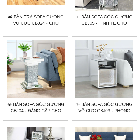
🛋 BÀN TRÀ SOFA GƯƠNG
✨ BÀN SOFA GÓC GƯƠNG
VÔ CỰC CBJ24 - CHO
CBJ05 - TINH TẾ CHO
KHÔNG GIAN HIỆN ĐẠI 🛋
KHÔNG GIAN NỘI THẤT ✨
💎 BÀN SOFA GÓC GƯƠNG
✨ BÀN SOFA GÓC GƯƠNG
CBJ04 - ĐẲNG CẤP CHO
VÔ CỰC CBJ03 - PHONG
GIA CHỦ SÀNH ĐIỆU!
CÁCH HIỆN ĐẠI ✨