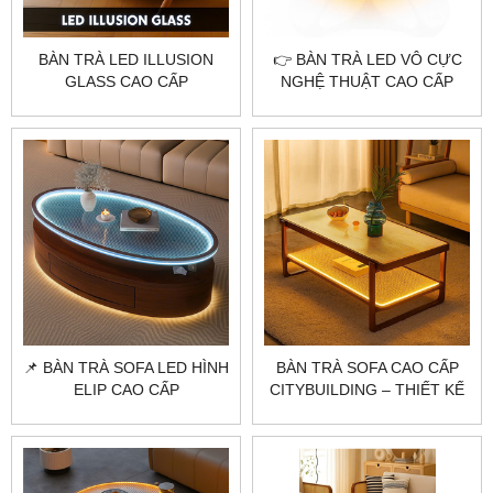
BÀN TRÀ LED ILLUSION
👉 BÀN TRÀ LED VÔ CỰC
GLASS CAO CẤP
NGHỆ THUẬT CAO CẤP
CITYBUILDING – THIẾT KẾ
CITYBUILDING
ÁNH SÁNG ẢO GIÁC HIỆN
ĐẠI
📌 BÀN TRÀ SOFA LED HÌNH
BÀN TRÀ SOFA CAO CẤP
ELIP CAO CẤP
CITYBUILDING – THIẾT KẾ
CITYBUILDING
GỖ LED BO CONG ẤM ÁP
CHO PHÒNG KHÁCH