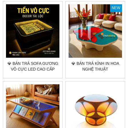
NEW
💎 BÀN TRÀ SOFA GƯƠNG
💎 BÀN TRÀ KÍNH IN HOA
VÔ CỰC LED CAO CẤP
NGHỆ THUẬT
CITYBUILDING – THIẾT KẾ
CITYBUILDING – THIẾT KẾ
CHIỀU SÂU ÁNH SÁNG
MẶT KÍNH HỌA TIẾT 3D
SANG TRỌNG
SANG TRỌNG