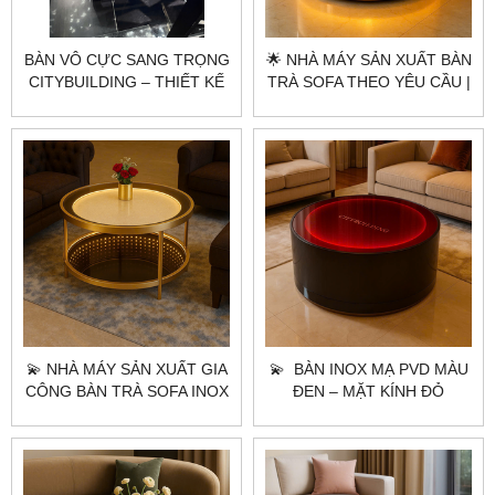
BÀN VÔ CỰC SANG TRỌNG
🌟 NHÀ MÁY SẢN XUẤT BÀN
CITYBUILDING – THIẾT KẾ
TRÀ SOFA THEO YÊU CẦU |
CHIỀU SÂU ÁNH SÁNG CHO
CITYBUILDING – AURORA
KHÔNG GIAN CAO CẤP
GOLD LUXE TABLE ÁNH
VÀNG ĐẲNG CẤP
💫 NHÀ MÁY SẢN XUẤT GIA
💫 BÀN INOX MẠ PVD MÀU
CÔNG BÀN TRÀ SOFA INOX
ĐEN – MẶT KÍNH ĐỎ
MẠ PVD THEO YÊU CẦU HÀ
XUYÊN SÁNG LED
NỘI TPHCM |
CITYBUILDING
CITYBUILDING