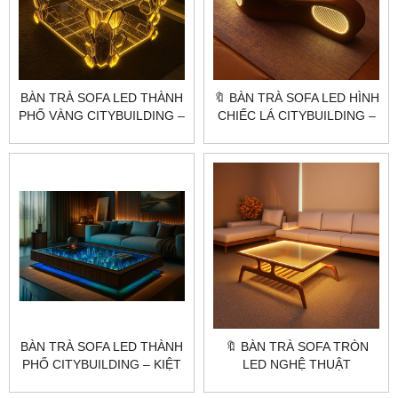
BÀN TRÀ SOFA LED THÀNH
🔖 BÀN TRÀ SOFA LED HÌNH
PHỐ VÀNG CITYBUILDING –
CHIẾC LÁ CITYBUILDING –
THIẾT KẾ MÔ HÌNH 3D ÁNH
THIẾT KẾ NGHỆ THUẬT
VÀNG SANG TRỌNG
SANG TRỌNG
BÀN TRÀ SOFA LED THÀNH
🔖 BÀN TRÀ SOFA TRÒN
PHỐ CITYBUILDING – KIỆT
LED NGHỆ THUẬT
TÁC NGHỆ THUẬT NỘI
CITYBUILDING – THIẾT KẾ