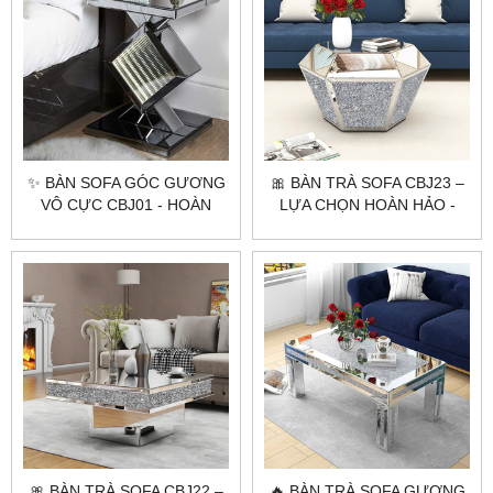
✨ BÀN SOFA GÓC GƯƠNG
🎀 BÀN TRÀ SOFA CBJ23 –
VÔ CỰC CBJ01 - HOÀN
LỰA CHỌN HOÀN HẢO -
HẢO - HIỆN ĐẠI ✨
PHÒNG KHÁCH HIỆN ĐẠI
🎀 BÀN TRÀ SOFA CBJ22 –
🔥 BÀN TRÀ SOFA GƯƠNG