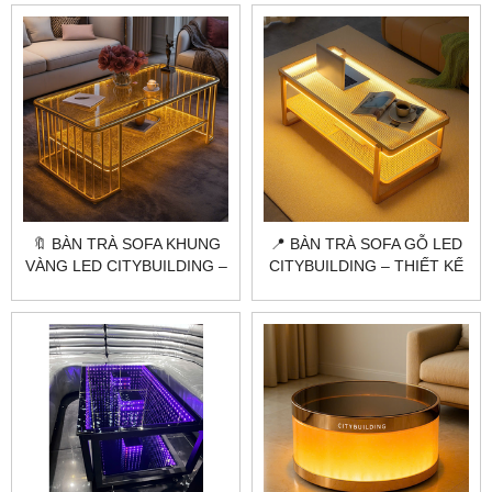
THẤT
ĐỘC BẢN SANG TRỌNG
🔖 BÀN TRÀ SOFA KHUNG
📍 BÀN TRÀ SOFA GỖ LED
VÀNG LED CITYBUILDING –
CITYBUILDING – THIẾT KẾ
MẪU NGHỆ THUẬT SANG
HIỆN ĐẠI CHO CHUNG CƯ
TRỌNG