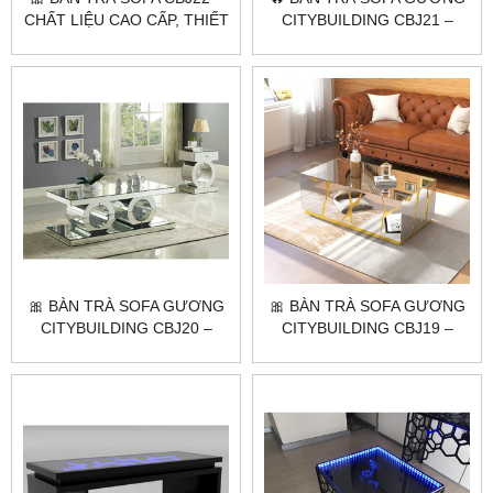
CHẤT LIỆU CAO CẤP, THIẾT
CITYBUILDING CBJ21 –
KẾ TINH TẾ 🌟
ĐẲNG CẤP KHÔNG GIAN
🎀 BÀN TRÀ SOFA GƯƠNG
🎀 BÀN TRÀ SOFA GƯƠNG
CITYBUILDING CBJ20 –
CITYBUILDING CBJ19 –
ĐIỂM NHẤN SANG TRỌNG
ĐIỂM NHẤN PHÒNG KHÁCH
⭐