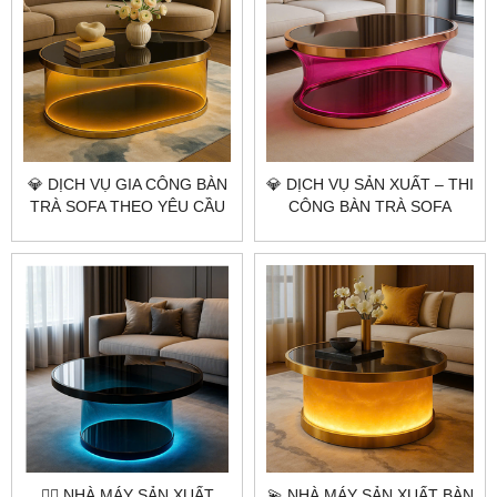
💎​​​​​​​ DỊCH VỤ GIA CÔNG BÀN
💎​​​​​​​ DỊCH VỤ SẢN XUẤT – THI
TRÀ SOFA THEO YÊU CẦU
CÔNG BÀN TRÀ SOFA
CITYBUILDING – BÀN
THEO YÊU CẦU | BÀN
AURORA HỒNG ÁNH KIM
AURORA HỒNG ÁNH KIM |
ĐẲNG CẤP NGHỆ THUẬT
CITYBUILDING 💎✨
ÁNH SÁNG
👷‍♂️ NHÀ MÁY SẢN XUẤT
💫 NHÀ MÁY SẢN XUẤT BÀN