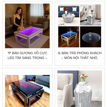
CHILL – CITYBUILDING
ĐỘC QUYỀN
💜 BÀN GƯƠNG VÔ CỰC
☕ BÀN TRÀ PHÒNG KHÁCH
LED TÍM SANG TRỌNG –
– MÓN NỘI THẤT NHỎ,
CITYBUILDING SẢN XUẤT
GÓP PHẦN TẠO NÊN
THEO YÊU CẦU
PHONG CÁCH LỚN!