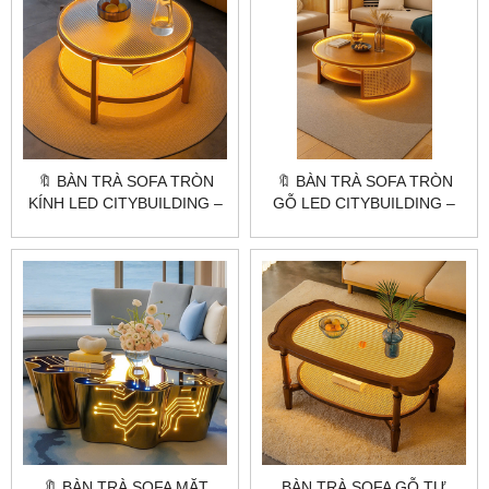
🔖 BÀN TRÀ SOFA TRÒN
🔖 BÀN TRÀ SOFA TRÒN
KÍNH LED CITYBUILDING –
GỖ LED CITYBUILDING –
THIẾT KẾ KÍNH SỌC
THIẾT KẾ ẤM ÁP CHO
PHONG CÁCH HÀN QUỐC
KHÔNG GIAN SỐNG HIỆN
ĐẠI
🔖 BÀN TRÀ SOFA MẶT
BÀN TRÀ SOFA GỖ TỰ