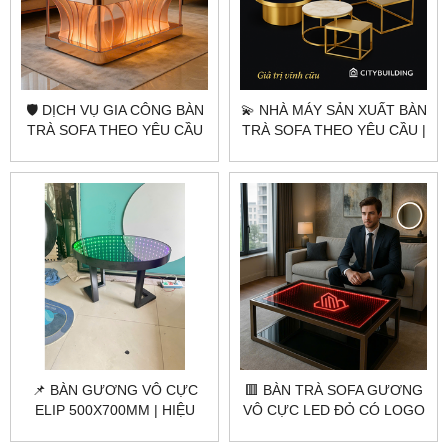
🛡️ DỊCH VỤ GIA CÔNG BÀN
💫 NHÀ MÁY SẢN XUẤT BÀN
TRÀ SOFA THEO YÊU CẦU
TRÀ SOFA THEO YÊU CẦU |
CITYBUILDING | TẠO NÊN
CITYBUILDING – SANG
PHONG CÁCH RIÊNG CHO
TRỌNG, TINH TẾ, BỀN ĐẸP
KHÔNG GIAN SỐNG
📌 BÀN GƯƠNG VÔ CỰC
🟥 BÀN TRÀ SOFA GƯƠNG
ELIP 500X700MM | HIỆU
VÔ CỰC LED ĐỎ CÓ LOGO
ỨNG LED 3D ĐẲNG CẤP
– CITYBUILDING THIẾT KẾ