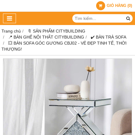
GIỎ HÀNG
(
0
)
Trang chủ
🔖 SẢN PHẨM CITYBUILDING
📍 BÀN GHẾ NỘI THẤT CITYBUILDING
✔️ BÀN TRÀ SOFA
💥 BÀN SOFA GÓC GƯƠNG CBJ02 - VẺ ĐẸP TINH TẾ, THỜI
THƯỢNG!