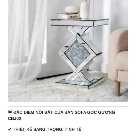
🌟 ĐẶC ĐIỂM NỔI BẬT CỦA BÀN SOFA GÓC GƯƠNG
CBJ02
✔ THIẾT KẾ SANG TRỌNG, TINH TẾ