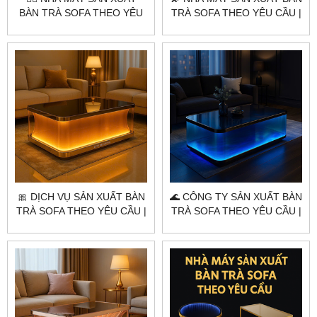
BÀN TRÀ SOFA THEO YÊU
TRÀ SOFA THEO YÊU CẦU |
CẦU | CITYBUILDING –
CITYBUILDING – ĐẲNG CẤP
OCEAN BLUE LUXE
AURORA LUXE
🎀 DỊCH VỤ SẢN XUẤT BÀN
🌊 CÔNG TY SẢN XUẤT BÀN
TRÀ SOFA THEO YÊU CẦU |
TRÀ SOFA THEO YÊU CẦU |
CITYBUILDING – ĐẲNG CẤP
CITYBUILDING – ĐẲNG CẤP
ÁNH SÁNG HOÀNG GIA
TỪNG CHI TIẾT