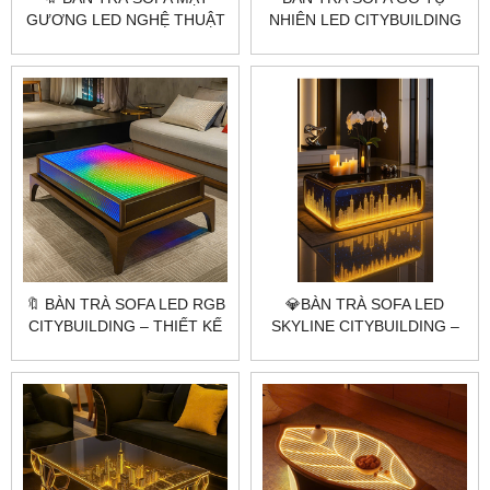
GƯƠNG LED NGHỆ THUẬT
NHIÊN LED CITYBUILDING
CITYBUILDING – THIẾT KẾ
– THIẾT KẾ BO CỔ ĐIỂN ẤM
CÔNG NGHỆ TƯƠNG LAI
ÁP CHO PHÒNG KHÁCH
🔖 BÀN TRÀ SOFA LED RGB
💎BÀN TRÀ SOFA LED
CITYBUILDING – THIẾT KẾ
SKYLINE CITYBUILDING –
HIỆN ĐẠI CHO KHÔNG
THIẾT KẾ KÍNH KHẮC
GIAN SANG TRỌNG
THÀNH PHỐ ÁNH VÀNG
SANG TRỌNG