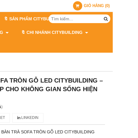
GIỎ HÀNG
(
0
)
🔖 SẢN PHẨM CITYBUILDING
ING
🔖 CHI NHÁNH CITYBUILDING
OFA TRÒN GỖ LED CITYBUILDING –
ÁP CHO KHÔNG GIAN SỐNG HIỆN
á
)
ET
LINKEDIN
 BÀN TRÀ SOFA TRÒN GỖ LED CITYBUILDING