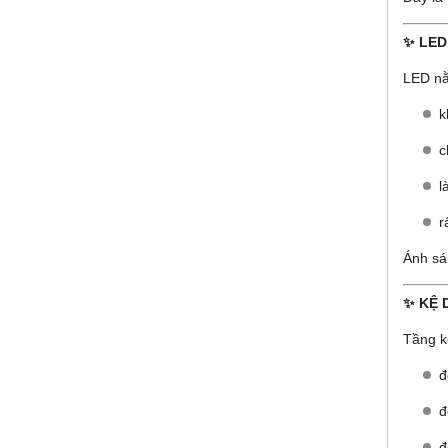
✨ LED
LED nằ
k
c
l
r
Ánh sá
✨ KỆ 
Tầng kệ
đ
đ
đ