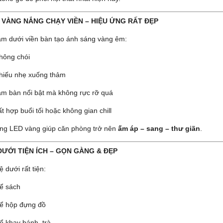
 VÀNG NẮNG CHẠY VIỀN – HIỆU ỨNG RẤT ĐẸP
m dưới viền bàn tạo ánh sáng vàng êm:
hông chói
hiếu nhẹ xuống thảm
àm bàn nổi bật mà không rực rỡ quá
ất hợp buổi tối hoặc không gian chill
ng LED vàng giúp căn phòng trở nên
ấm áp – sang – thư giãn
.
DƯỚI TIỆN ÍCH – GỌN GÀNG & ĐẸP
 dưới rất tiện:
ể sách
ể hộp đựng đồ
ể khay bánh, trà