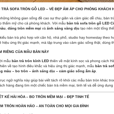
 TRÀ SOFA TRÒN GỖ LED – VẺ ĐẸP ẤM ÁP CHO PHÒNG KHÁCH H
những không gian sống đề cao sự thư giãn và cảm giác dễ chịu, bàn t
ịp thẩm mỹ cho cả phòng khách. Với mẫu
bàn trà sofa tròn gỗ LED C
màu
,
dáng tròn mềm mại
và
ánh sáng vàng dịu
tạo nên một tổng thể 
 kiểu bàn trà phù hợp với căn hộ, nhà phố, studio hay homestay theo 
ề hiệu ứng thị giác mạnh, mà tập trung vào cảm giác sống thật, dùng th
ỂM RIÊNG CỦA MẪU BÀN NÀY
với mẫu
bàn trà tròn kính LED
thiên về mặt kính sọc và phong cách H
hiên về tạo hình điêu khắc và hiệu ứng thị giác mạnh, mẫu
bàn trà so
g màu – bo tròn – ánh sáng dịu – cảm giác sống ấm áp
.
trục ngữ nghĩa này giúp bài viết tách rõ khỏi các mẫu bàn tròn khác t
ách hàng đang tìm một chiếc bàn trà mềm mại, tinh tế và dễ ứng dụng 
IẾT KẾ HÀI HÒA – BO TRÒN MỀM MẠI – ĐẸP TINH TẾ
M TRÒN HOÀN HẢO – AN TOÀN CHO MỌI GIA ĐÌNH