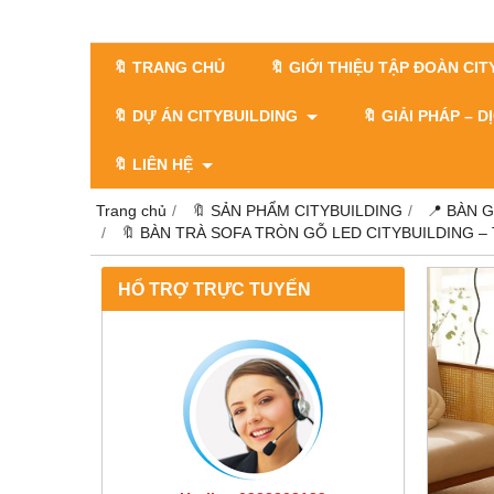
🔖 TRANG CHỦ
🔖 GIỚI THIỆU TẬP ĐOÀN CI
🔖 DỰ ÁN CITYBUILDING
🔖 GIẢI PHÁP – 
🔖 LIÊN HỆ
Trang chủ
🔖 SẢN PHẨM CITYBUILDING
📍 BÀN 
🔖 BÀN TRÀ SOFA TRÒN GỖ LED CITYBUILDING –
HỔ TRỢ TRỰC TUYẾN