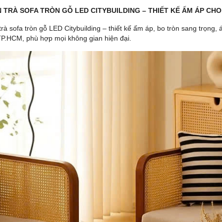
N TRÀ SOFA TRÒN GỖ LED CITYBUILDING – THIẾT KẾ ẤM ÁP CH
rà sofa tròn gỗ LED Citybuilding – thiết kế ấm áp, bo tròn sang trọng, 
TP.HCM, phù hợp mọi không gian hiện đại.