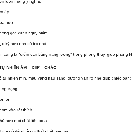
ròn luôn mang ý nghĩa:
m áp
òa hợp
hông góc cạnh nguy hiểm
ực kỳ hợp nhà có trẻ nhỏ
òn cũng là “điểm cân bằng năng lượng” trong phong thủy, giúp phòng k
TỰ NHIÊN ẤM – ĐẸP – CHẮC
ỗ tự nhiên mịn, màu vàng nâu sang, đường vân rõ nhẹ giúp chiếc bàn:
ang trọng
ền bỉ
hạm vào rất thích
hù hợp mọi chất liệu sofa
tone gỗ dễ phối nội thất nhất hiện nay.