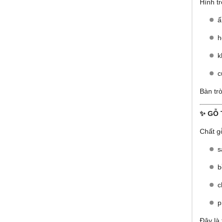
Hình t
ấ
h
k
c
Bàn tr
✨ GỖ 
Chất g
s
b
c
p
Đây là 