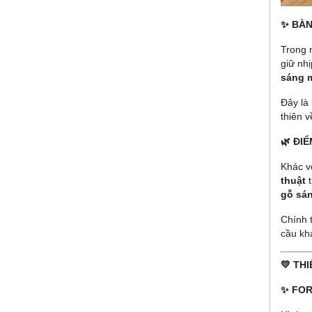
✨ BÀN
Trong 
giữ nh
sáng 
Đây là
thiên v
🌿 ĐI
Khác 
thuật
t
gỗ sán
Chính 
cầu kh
💛 TH
✨ FOR