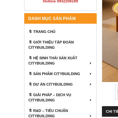
Hotline 0932208189
DANH MỤC SẢN PHẨM
🔖 TRANG CHỦ
🔖 GIỚI THIỆU TẬP ĐOÀN
CITYBUILDING
🔖 HỆ SINH THÁI SẢN XUẤT
CITYBUILDING
🔖 SẢN PHẨM CITYBUILDING
🔖 DỰ ÁN CITYBUILDING
🔖 GIẢI PHÁP – DỊCH VỤ
CITYBUILDING
🔖​​​​​​​ R&D – TIÊU CHUẨN
CHI TI
CITYBUILDING