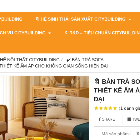
TYBUILDING
🔖 HỆ SINH THÁI SẢN XUẤT CITYBUILDING
DỊCH VỤ CITYBUILDING
🔖​​​​​​​ R&D – TIÊU CHUẨN CITYBUILD
GHẾ NỘI THẤT CITYBUILDING
✔️ BÀN TRÀ SOFA
 THIẾT KẾ ẤM ÁP CHO KHÔNG GIAN SỐNG HIỆN ĐẠI
🔖 BÀN TRÀ S
THIẾT KẾ ẤM 
ĐẠI
(
1
đánh gi
SHARE
TWE
Mã sản phẩm :
