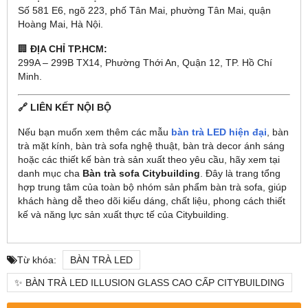
Số 581 E6, ngõ 223, phố Tân Mai, phường Tân Mai, quận
Hoàng Mai, Hà Nội.
🏢
ĐỊA CHỈ TP.HCM:
299A – 299B TX14, Phường Thới An, Quận 12, TP. Hồ Chí
Minh.
🔗 LIÊN KẾT NỘI BỘ
Nếu bạn muốn xem thêm các mẫu
bàn trà LED hiện đại
, bàn
trà mặt kính, bàn trà sofa nghệ thuật, bàn trà decor ánh sáng
hoặc các thiết kế bàn trà sản xuất theo yêu cầu, hãy xem tại
danh mục cha
Bàn trà sofa Citybuilding
. Đây là trang tổng
hợp trung tâm của toàn bộ nhóm sản phẩm bàn trà sofa, giúp
khách hàng dễ theo dõi kiểu dáng, chất liệu, phong cách thiết
kế và năng lực sản xuất thực tế của Citybuilding.
Từ khóa:
BÀN TRÀ LED
✨ BÀN TRÀ LED ILLUSION GLASS CAO CẤP CITYBUILDING