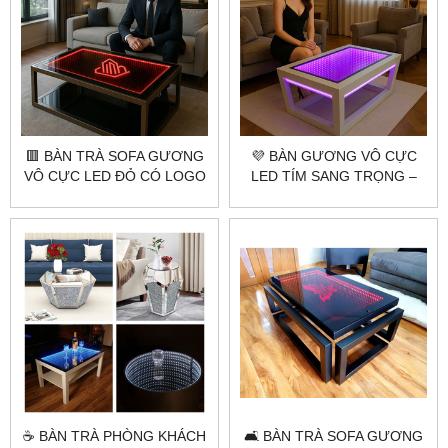
🟥 BÀN TRÀ SOFA GƯƠNG
💜 BÀN GƯƠNG VÔ CỰC
VÔ CỰC LED ĐỎ CÓ LOGO
LED TÍM SANG TRỌNG –
– CITYBUILDING THIẾT KẾ
CITYBUILDING SẢN XUẤT
ĐỘC QUYỀN
THEO YÊU CẦU
☕ BÀN TRÀ PHÒNG KHÁCH
🛋 BÀN TRÀ SOFA GƯƠNG