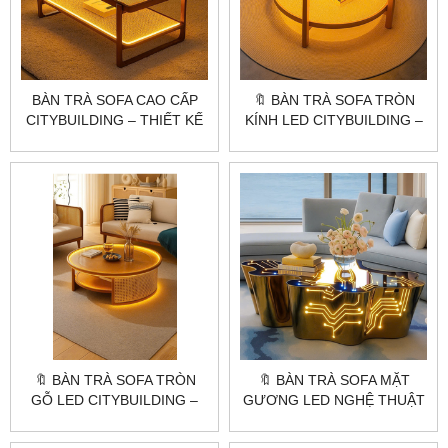
BÀN TRÀ SOFA CAO CẤP
🔖 BÀN TRÀ SOFA TRÒN
CITYBUILDING – THIẾT KẾ
KÍNH LED CITYBUILDING –
GỖ LED BO CONG ẤM ÁP
THIẾT KẾ KÍNH SỌC
CHO PHÒNG KHÁCH
PHONG CÁCH HÀN QUỐC
🔖 BÀN TRÀ SOFA TRÒN
🔖 BÀN TRÀ SOFA MẶT
GỖ LED CITYBUILDING –
GƯƠNG LED NGHỆ THUẬT
THIẾT KẾ ẤM ÁP CHO
CITYBUILDING – THIẾT KẾ
KHÔNG GIAN SỐNG HIỆN
CÔNG NGHỆ TƯƠNG LAI