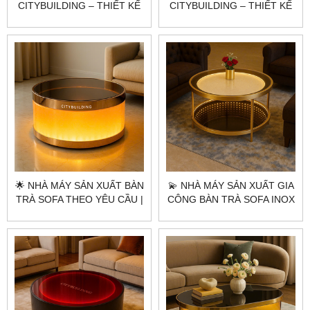
CITYBUILDING – THIẾT KẾ
CITYBUILDING – THIẾT KẾ
HIỆN ĐẠI CHO CHUNG CƯ
CHIỀU SÂU ÁNH SÁNG CHO
KHÔNG GIAN CAO CẤP
🌟 NHÀ MÁY SẢN XUẤT BÀN
💫 NHÀ MÁY SẢN XUẤT GIA
TRÀ SOFA THEO YÊU CẦU |
CÔNG BÀN TRÀ SOFA INOX
CITYBUILDING – AURORA
MẠ PVD THEO YÊU CẦU HÀ
GOLD LUXE TABLE ÁNH
NỘI TPHCM |
VÀNG ĐẲNG CẤP
CITYBUILDING