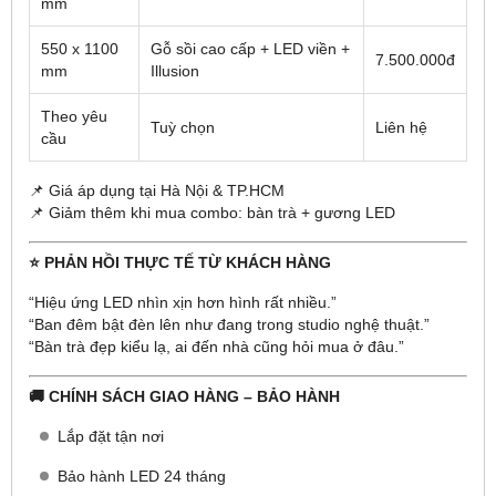
mm
550 x 1100
Gỗ sồi cao cấp + LED viền +
7.500.000đ
mm
Illusion
Theo yêu
Tuỳ chọn
Liên hệ
cầu
📌 Giá áp dụng tại Hà Nội & TP.HCM
📌 Giảm thêm khi mua combo: bàn trà + gương LED
⭐ PHẢN HỒI THỰC TẾ TỪ KHÁCH HÀNG
“Hiệu ứng LED nhìn xịn hơn hình rất nhiều.”
“Ban đêm bật đèn lên như đang trong studio nghệ thuật.”
“Bàn trà đẹp kiểu lạ, ai đến nhà cũng hỏi mua ở đâu.”
🚚 CHÍNH SÁCH GIAO HÀNG – BẢO HÀNH
Lắp đặt tận nơi
Bảo hành LED 24 tháng