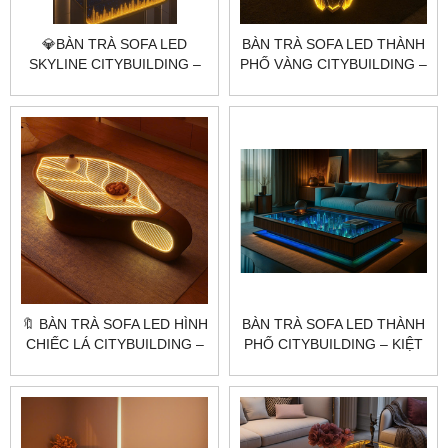
💎BÀN TRÀ SOFA LED
BÀN TRÀ SOFA LED THÀNH
SKYLINE CITYBUILDING –
PHỐ VÀNG CITYBUILDING –
THIẾT KẾ KÍNH KHẮC
THIẾT KẾ MÔ HÌNH 3D ÁNH
THÀNH PHỐ ÁNH VÀNG
VÀNG SANG TRỌNG
SANG TRỌNG
🔖 BÀN TRÀ SOFA LED HÌNH
BÀN TRÀ SOFA LED THÀNH
CHIẾC LÁ CITYBUILDING –
PHỐ CITYBUILDING – KIỆT
THIẾT KẾ NGHỆ THUẬT
TÁC NGHỆ THUẬT NỘI
SANG TRỌNG
THẤT