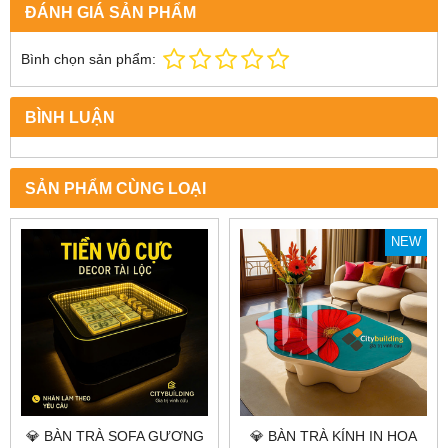
ĐÁNH GIÁ SẢN PHẨM
Bình chọn sản phẩm:
BÌNH LUẬN
SẢN PHẨM CÙNG LOẠI
NEW
💎 BÀN TRÀ SOFA GƯƠNG
💎 BÀN TRÀ KÍNH IN HOA