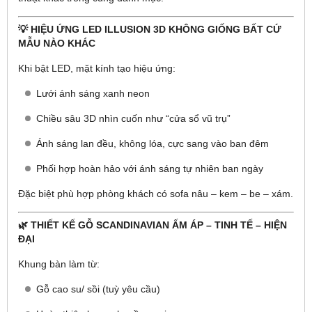
💡 HIỆU ỨNG LED ILLUSION 3D KHÔNG GIỐNG BẤT CỨ
MẪU NÀO KHÁC
Khi bật LED, mặt kính tạo hiệu ứng:
Lưới ánh sáng xanh neon
Chiều sâu 3D nhìn cuốn như “cửa sổ vũ trụ”
Ánh sáng lan đều, không lóa, cực sang vào ban đêm
Phối hợp hoàn hảo với ánh sáng tự nhiên ban ngày
Đặc biệt phù hợp phòng khách có sofa nâu – kem – be – xám.
🌿 THIẾT KẾ GỖ SCANDINAVIAN ẤM ÁP – TINH TẾ – HIỆN
ĐẠI
Khung bàn làm từ:
Gỗ cao su/ sồi (tuỳ yêu cầu)