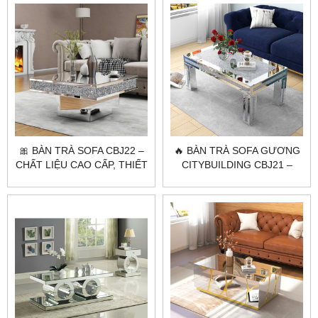
🎀 BÀN TRÀ SOFA CBJ22 –
🔥 BÀN TRÀ SOFA GƯƠNG
CHẤT LIỆU CAO CẤP, THIẾT
CITYBUILDING CBJ21 –
KẾ TINH TẾ 🌟
ĐẲNG CẤP KHÔNG GIAN