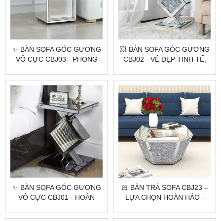
✨ BÀN SOFA GÓC GƯƠNG
💥 BÀN SOFA GÓC GƯƠNG
VÔ CỰC CBJ03 - PHONG
CBJ02 - VẺ ĐẸP TINH TẾ,
CÁCH HIỆN ĐẠI ✨
THỜI THƯỢNG!
✨ BÀN SOFA GÓC GƯƠNG
🎀 BÀN TRÀ SOFA CBJ23 –
VÔ CỰC CBJ01 - HOÀN
LỰA CHỌN HOÀN HẢO -
HẢO - HIỆN ĐẠI ✨
PHÒNG KHÁCH HIỆN ĐẠI