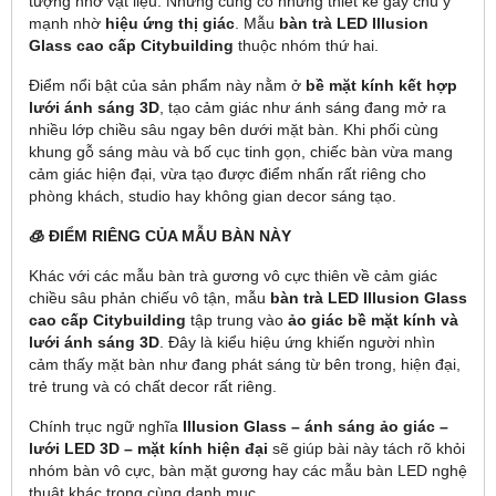
tượng nhờ vật liệu. Nhưng cũng có những thiết kế gây chú ý
mạnh nhờ
hiệu ứng thị giác
. Mẫu
bàn trà LED Illusion
Glass cao cấp Citybuilding
thuộc nhóm thứ hai.
Điểm nổi bật của sản phẩm này nằm ở
bề mặt kính kết hợp
lưới ánh sáng 3D
, tạo cảm giác như ánh sáng đang mở ra
nhiều lớp chiều sâu ngay bên dưới mặt bàn. Khi phối cùng
khung gỗ sáng màu và bố cục tinh gọn, chiếc bàn vừa mang
cảm giác hiện đại, vừa tạo được điểm nhấn rất riêng cho
phòng khách, studio hay không gian decor sáng tạo.
🧊 ĐIỂM RIÊNG CỦA MẪU BÀN NÀY
Khác với các mẫu bàn trà gương vô cực thiên về cảm giác
chiều sâu phản chiếu vô tận, mẫu
bàn trà LED Illusion Glass
cao cấp Citybuilding
tập trung vào
ảo giác bề mặt kính và
lưới ánh sáng 3D
. Đây là kiểu hiệu ứng khiến người nhìn
cảm thấy mặt bàn như đang phát sáng từ bên trong, hiện đại,
trẻ trung và có chất decor rất riêng.
Chính trục ngữ nghĩa
Illusion Glass – ánh sáng ảo giác –
lưới LED 3D – mặt kính hiện đại
sẽ giúp bài này tách rõ khỏi
nhóm bàn vô cực, bàn mặt gương hay các mẫu bàn LED nghệ
thuật khác trong cùng danh mục.