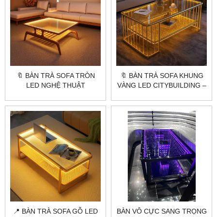
🔖 BÀN TRÀ SOFA TRÒN
🔖 BÀN TRÀ SOFA KHUNG
LED NGHỆ THUẬT
VÀNG LED CITYBUILDING –
CITYBUILDING – THIẾT KẾ
MẪU NGHỆ THUẬT SANG
ĐỘC BẢN SANG TRỌNG
TRỌNG
📍 BÀN TRÀ SOFA GỖ LED
BÀN VÔ CỰC SANG TRỌNG