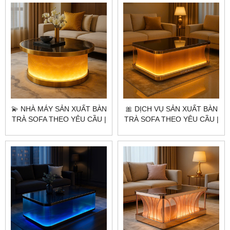
CITYBUILDING 💎✨
💫 NHÀ MÁY SẢN XUẤT BÀN
🎀 DỊCH VỤ SẢN XUẤT BÀN
TRÀ SOFA THEO YÊU CẦU |
TRÀ SOFA THEO YÊU CẦU |
CITYBUILDING – ĐẲNG CẤP
CITYBUILDING – ĐẲNG CẤP
AURORA LUXE
ÁNH SÁNG HOÀNG GIA