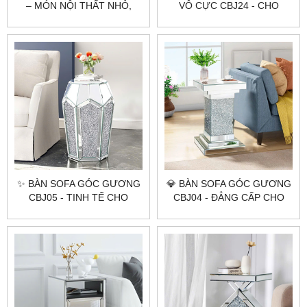
– MÓN NỘI THẤT NHỎ,
VÔ CỰC CBJ24 - CHO
GÓP PHẦN TẠO NÊN
KHÔNG GIAN HIỆN ĐẠI 🛋
PHONG CÁCH LỚN!
✨ BÀN SOFA GÓC GƯƠNG
💎 BÀN SOFA GÓC GƯƠNG
CBJ05 - TINH TẾ CHO
CBJ04 - ĐẲNG CẤP CHO
KHÔNG GIAN NỘI THẤT ✨
GIA CHỦ SÀNH ĐIỆU!