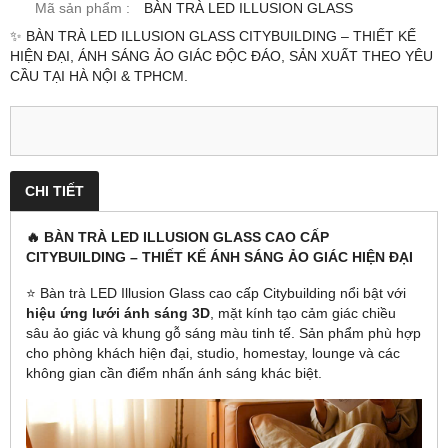
Mã sản phẩm :
BÀN TRÀ LED ILLUSION GLASS
✨ BÀN TRÀ LED ILLUSION GLASS CITYBUILDING – THIẾT KẾ
HIỆN ĐẠI, ÁNH SÁNG ẢO GIÁC ĐỘC ĐÁO, SẢN XUẤT THEO YÊU
CẦU TẠI HÀ NỘI & TPHCM.
CHI TIẾT
🔥 BÀN TRÀ LED ILLUSION GLASS CAO CẤP
CITYBUILDING – THIẾT KẾ ÁNH SÁNG ẢO GIÁC HIỆN ĐẠI
⭐ Bàn trà LED Illusion Glass cao cấp Citybuilding nổi bật với
hiệu ứng lưới ánh sáng 3D
, mặt kính tạo cảm giác chiều
sâu ảo giác và khung gỗ sáng màu tinh tế. Sản phẩm phù hợp
cho phòng khách hiện đại, studio, homestay, lounge và các
không gian cần điểm nhấn ánh sáng khác biệt.