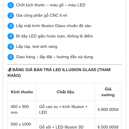
Chốt kích thước – màu gỗ – màu LED
Gia công phần gỗ CNC tỉ mỉ
Lắp mặt kính Illusion Glass chuẩn độ sâu
Đi dây LED giấu hoàn toàn, không lộ điểm
Lắp ráp, test ánh sáng
Giao hàng – lắp đặt – hướng dẫn sử dụng
💰 BẢNG GIÁ BÀN TRÀ LED ILLUSION GLASS (THAM
KHẢO)
Giá
Kích thước
Chất liệu
xưởng
450 x 900
Gỗ cao su + kính Illusion +
4.800.000đ
mm
LED
500 x 1000
Gỗ sồi + LED Illusion 3D
6.500.000đ