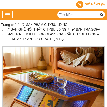
GIỎ HÀNG
(
0
)
Trang chủ
🔖 SẢN PHẨM CITYBUILDING
📍 BÀN GHẾ NỘI THẤT CITYBUILDING
✔️ BÀN TRÀ SOFA
BÀN TRÀ LED ILLUSION GLASS CAO CẤP CITYBUILDING –
THIẾT KẾ ÁNH SÁNG ẢO GIÁC HIỆN ĐẠI