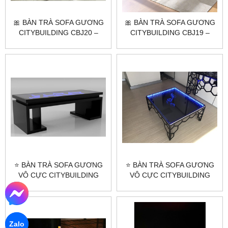
🎀 BÀN TRÀ SOFA GƯƠNG
🎀 BÀN TRÀ SOFA GƯƠNG
CITYBUILDING CBJ20 –
CITYBUILDING CBJ19 –
ĐIỂM NHẤN SANG TRỌNG
ĐIỂM NHẤN PHÒNG KHÁCH
⭐
⭐ BÀN TRÀ SOFA GƯƠNG
⭐ BÀN TRÀ SOFA GƯƠNG
VÔ CỰC CITYBUILDING
VÔ CỰC CITYBUILDING
CBJ18 - ĐẲNG CẤP SANG
CBJ17 - ĐẲNG CẤP SANG
TRỌNG ⭐
TRỌNG ⭐
Zalo