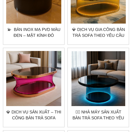
💫 BÀN INOX MẠ PVD MÀU
💎​​​​​​​ DỊCH VỤ GIA CÔNG BÀN
ĐEN – MẶT KÍNH ĐỎ
TRÀ SOFA THEO YÊU CẦU
XUYÊN SÁNG LED
CITYBUILDING – BÀN
CITYBUILDING
AURORA HỒNG ÁNH KIM
ĐẲNG CẤP NGHỆ THUẬT
ÁNH SÁNG
💎​​​​​​​ DỊCH VỤ SẢN XUẤT – THI
👷‍♂️ NHÀ MÁY SẢN XUẤT
CÔNG BÀN TRÀ SOFA
BÀN TRÀ SOFA THEO YÊU
THEO YÊU CẦU | BÀN
CẦU | CITYBUILDING –
AURORA HỒNG ÁNH KIM |
OCEAN BLUE LUXE