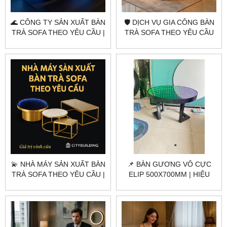
🌊 CÔNG TY SẢN XUẤT BÀN
🛡️ DỊCH VỤ GIA CÔNG BÀN
TRÀ SOFA THEO YÊU CẦU |
TRÀ SOFA THEO YÊU CẦU
CITYBUILDING – ĐẲNG CẤP
CITYBUILDING | TẠO NÊN
TỪNG CHI TIẾT
PHONG CÁCH RIÊNG CHO
KHÔNG GIAN SỐNG
💫 NHÀ MÁY SẢN XUẤT BÀN
📌 BÀN GƯƠNG VÔ CỰC
TRÀ SOFA THEO YÊU CẦU |
ELIP 500X700MM | HIỆU
CITYBUILDING – SANG
ỨNG LED 3D ĐẲNG CẤP
TRỌNG, TINH TẾ, BỀN ĐẸP
CHILL – CITYBUILDING