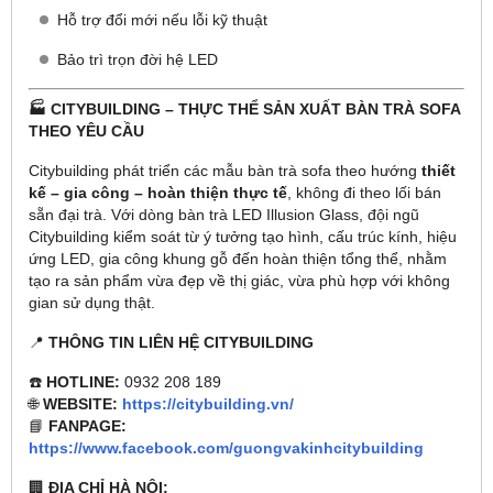
Hỗ trợ đổi mới nếu lỗi kỹ thuật
Bảo trì trọn đời hệ LED
🏭 CITYBUILDING – THỰC THỂ SẢN XUẤT BÀN TRÀ SOFA
THEO YÊU CẦU
Citybuilding phát triển các mẫu bàn trà sofa theo hướng
thiết
kế – gia công – hoàn thiện thực tế
, không đi theo lối bán
sẵn đại trà. Với dòng bàn trà LED Illusion Glass, đội ngũ
Citybuilding kiểm soát từ ý tưởng tạo hình, cấu trúc kính, hiệu
ứng LED, gia công khung gỗ đến hoàn thiện tổng thể, nhằm
tạo ra sản phẩm vừa đẹp về thị giác, vừa phù hợp với không
gian sử dụng thật.
📍
THÔNG TIN LIÊN HỆ CITYBUILDING
☎️
HOTLINE:
0932 208 189
🌐
WEBSITE:
https://citybuilding.vn/
📘
FANPAGE:
https://www.facebook.com/guongvakinhcitybuilding
🏢
ĐỊA CHỈ HÀ NỘI: