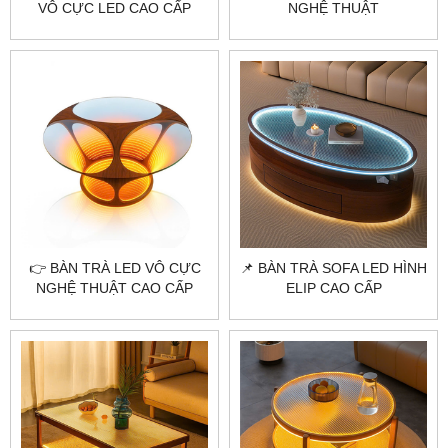
VÔ CỰC LED CAO CẤP
NGHỆ THUẬT
CITYBUILDING – THIẾT KẾ
CITYBUILDING – THIẾT KẾ
CHIỀU SÂU ÁNH SÁNG
MẶT KÍNH HỌA TIẾT 3D
SANG TRỌNG
SANG TRỌNG
👉 BÀN TRÀ LED VÔ CỰC
📌 BÀN TRÀ SOFA LED HÌNH
NGHỆ THUẬT CAO CẤP
ELIP CAO CẤP
CITYBUILDING
CITYBUILDING