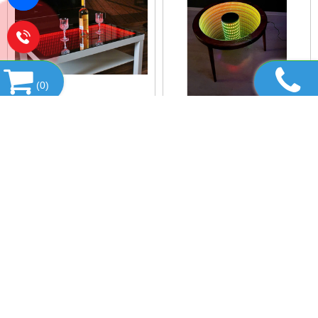
(
0
)
⭐ BÀN TRÀ SOFA GƯƠNG
⭐ BÀN TRÀ SOFA GƯƠNG
VÔ CỰC CITYBUILDING
VÔ CỰC CITYBUILDING
CBJ16 - ĐẲNG CẤP SANG
CBJ15 - ĐẲNG CẤP SANG
TRỌNG ⭐
TRỌNG ⭐
HỔ TRỢ TRỰC TUYẾN
DANH MỤC SẢN PHẨM
FANPAGE FACEBOOK
THÔNG TIN PHÁP LÝ & THỰC THỂ SẢN XUẤT – CITYBUILDING
Citybuilding là hệ sinh thái sản xuất gương & kính theo yêu cầu tại