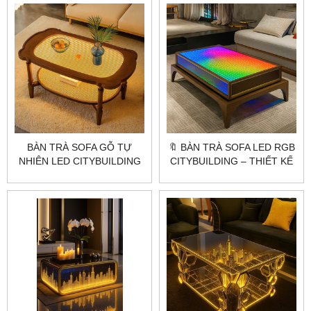
ĐẠI
BÀN TRÀ SOFA GỖ TỰ
🔖 BÀN TRÀ SOFA LED RGB
NHIÊN LED CITYBUILDING
CITYBUILDING – THIẾT KẾ
– THIẾT KẾ BO CỔ ĐIỂN ẤM
HIỆN ĐẠI CHO KHÔNG
ÁP CHO PHÒNG KHÁCH
GIAN SANG TRỌNG