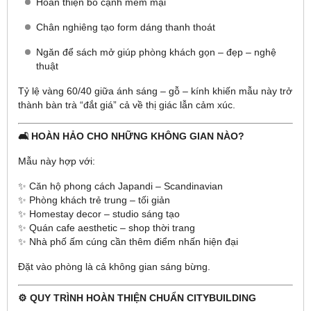
Hoàn thiện bo cạnh mềm mại
Chân nghiêng tạo form dáng thanh thoát
Ngăn để sách mở giúp phòng khách gọn – đẹp – nghệ
thuật
Tỷ lệ vàng 60/40 giữa ánh sáng – gỗ – kính khiến mẫu này trở
thành bàn trà “đắt giá” cả về thị giác lẫn cảm xúc.
🛋️ HOÀN HẢO CHO NHỮNG KHÔNG GIAN NÀO?
Mẫu này hợp với:
✨ Căn hộ phong cách Japandi – Scandinavian
✨ Phòng khách trẻ trung – tối giản
✨ Homestay decor – studio sáng tạo
✨ Quán cafe aesthetic – shop thời trang
✨ Nhà phố ấm cúng cần thêm điểm nhấn hiện đại
Đặt vào phòng là cả không gian sáng bừng.
⚙️ QUY TRÌNH HOÀN THIỆN CHUẨN CITYBUILDING