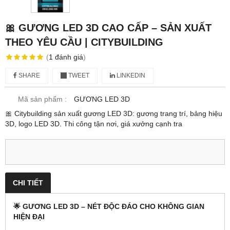
🎀 GƯƠNG LED 3D CAO CẤP – SẢN XUẤT
THEO YÊU CẦU | CITYBUILDING
(
1
đánh giá
)
SHARE
TWEET
LINKEDIN
Mã sản phẩm :
GƯƠNG LED 3D
🎀 Citybuilding sản xuất gương LED 3D: gương trang trí, bảng hiệu
3D, logo LED 3D. Thi công tận nơi, giá xưởng cạnh tra
CHI TIẾT
🌟 GƯƠNG LED 3D – NÉT ĐỘC ĐÁO CHO KHÔNG GIAN
HIỆN ĐẠI