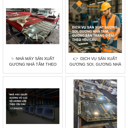
CẦU – HÀ NỘI & TPHCM |
CITYBUILDING
✨ NHÀ MÁY SẢN XUẤT
👉 DỊCH VỤ SẢN XUẤT
GƯƠNG NHÀ TẮM THEO
GƯƠNG SOI, GƯƠNG NHÀ
YÊU CẦU TẠI HÀ NỘI &
TẮM, GƯƠNG BÀN TRANG
TPHCM – CITYBUILDING
ĐIỂM THEO YÊU CẦU –
CITYBUILDING