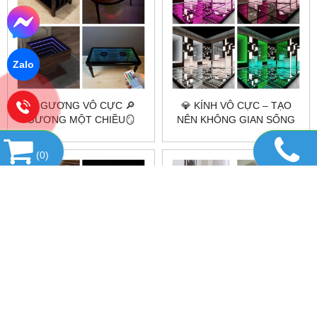
Zalo
🔎 GƯƠNG VÔ CỰC 🔎
💎 KÍNH VÔ CỰC – TẠO
GƯƠNG MỘT CHIỀU🪞
NÊN KHÔNG GIAN SỐNG
GƯƠNG 2 CHIỀU LÀ GÌ?
HIỆN ĐẠI VÀ SANG TRỌNG
🌟
(
0
)
🔥 BÀN TRÀ PHÒNG KHÁCH
🔥 NHỮNG MẪU BÀN