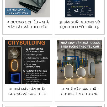
📌 GƯƠNG 1 CHIỀU – NHÀ
🎀 SẢN XUẤT GƯƠNG VÔ
MÁY CẮT MÀI THEO YÊU
CỰC THEO YÊU CẦU TẠI
CẦU TẠI HÀ NỘI & TPHCM
HÀ NỘI & TPHCM |
CITYBUILDING
🎯 NHÀ MÁY SẢN XUẤT
📌 NHÀ MÁY SẢN XUẤT
GƯƠNG VÔ CỰC THEO
GƯƠNG TREO TƯỜNG
YÊU CẦU | CITYBUILDING
THEO YÊU CẦU – THIẾT KẾ
GIÁ XƯỞNG
RIÊNG, GIÁ TỐT