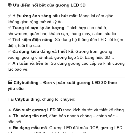
🎯 Ưu điểm nổi bật của gương LED 3D
✅
Hiệu ứng ánh sáng sâu hút mắt
: Mang lại cảm giác
không gian rộng mở và kỳ ảo.
✅
Trang trí cực kỳ ấn tượng
: Thích hợp cho nhà ở,
showroom, quán bar, khách sạn, thang máy, salon, studio...
✅
Tiết kiệm điện năng
: Sử dụng hệ thống đèn LED tiết kiệm
điện, tuổi thọ cao.
✅
Đa dạng kiểu dáng và thiết kế
: Gương tròn, gương
vuông, gương chữ nhật, gương logo 3D, bảng hiệu 3D…
✅
An toàn và bền bỉ
: Sử dụng gương cao cấp và kính cường
lực bảo vệ.
🏭 Citybuilding – Đơn vị sản xuất gương LED 3D theo
yêu cầu
Tại
Citybuilding
, chúng tôi chuyên:
🔹
Sản xuất gương LED 3D
theo kích thước và thiết kế riêng
🔹
Thi công tận nơi
, đảm bảo nhanh chóng – chính xác –
sắc nét
🔹
Đa dạng mẫu mã
: Gương LED đổi màu RGB, gương LED