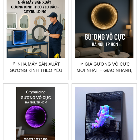
🔖 NHÀ MÁY SẢN XUẤT
📌 GIÁ GƯƠNG VÔ CỰC
GƯƠNG KÍNH THEO YÊU
MỚI NHẤT – GIAO NHANH,
CẦU – CẮT GIA CÔNG
SẢN XUẤT THEO YÊU CẦU
CHUYÊN NGHIỆP