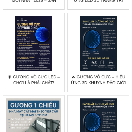
MỚI NHẤT 2025 – SẢN
ỨNG LED 3D TRANG TRÍ
XUẤT THEO YÊU CẦU |
ĐẲNG CẤP | CITYBUILDING
CITYBUILDING
🎇 GƯƠNG VÔ CỰC LED –
🔥 GƯƠNG VÔ CỰC – HIỆU
CHƠI LÀ PHẢI CHẤT!
ỨNG 3D KHUYNH ĐẢO GIỚI
NỘI THẤT HIỆN ĐẠI!