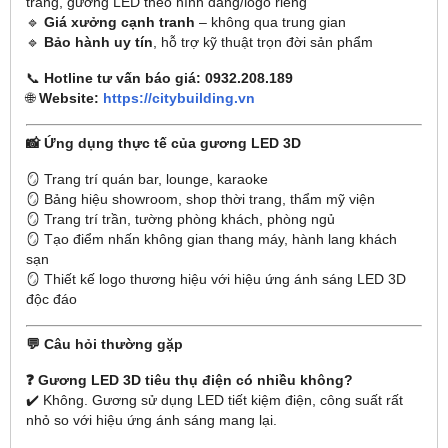
trắng, gương LED theo hình dáng/logo riêng
🔹
Giá xưởng cạnh tranh
– không qua trung gian
🔹
Bảo hành uy tín
, hỗ trợ kỹ thuật trọn đời sản phẩm
📞
Hotline tư vấn báo giá: 0932.208.189
🌐
Website:
https://citybuilding.vn
📸 Ứng dụng thực tế của gương LED 3D
🪞 Trang trí quán bar, lounge, karaoke
🪞 Bảng hiệu showroom, shop thời trang, thẩm mỹ viện
🪞 Trang trí trần, tường phòng khách, phòng ngủ
🪞 Tạo điểm nhấn không gian thang máy, hành lang khách
sạn
🪞 Thiết kế logo thương hiệu với hiệu ứng ánh sáng LED 3D
độc đáo
💬 Câu hỏi thường gặp
❓ Gương LED 3D tiêu thụ điện có nhiều không?
✔️ Không. Gương sử dụng LED tiết kiệm điện, công suất rất
nhỏ so với hiệu ứng ánh sáng mang lại.