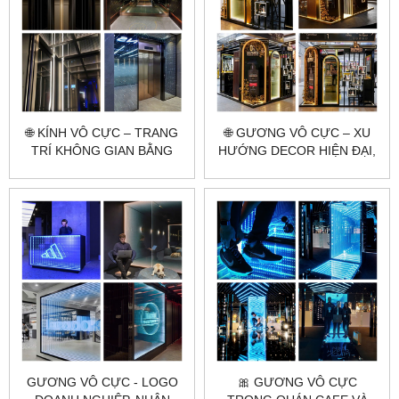
🌐 KÍNH VÔ CỰC – TRANG
🌐 GƯƠNG VÔ CỰC – XU
TRÍ KHÔNG GIAN BẰNG
HƯỚNG DECOR HIỆN ĐẠI,
HIỆU SÁNG ĐỘC ĐÁO
ĐỘC LẠ VÀ ẢO DIỆU
GƯƠNG VÔ CỰC - LOGO
🎀 GƯƠNG VÔ CỰC