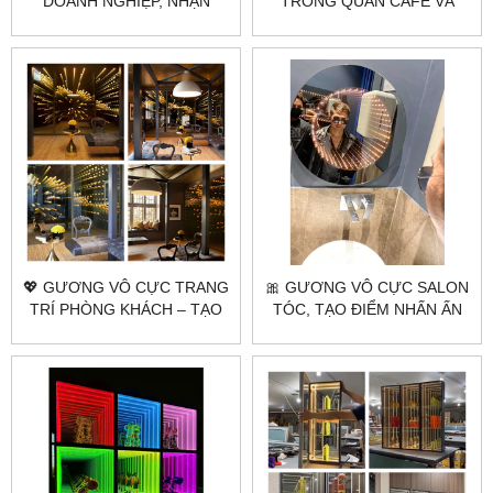
DOANH NGHIỆP, NHẬN
TRONG QUÁN CAFE VÀ
DIỆN THƯƠNG HIỆU ĐỈNH
NHÀ HÀNG | CHECK-IN
CAO
CỰC ĐỈNH
💖 GƯƠNG VÔ CỰC TRANG
🎀 GƯƠNG VÔ CỰC SALON
TRÍ PHÒNG KHÁCH – TẠO
TÓC, TẠO ĐIỂM NHẤN ẤN
ĐIỂM NHẤN ĐỘC ĐÁO
TƯỢNG CHO KHÔNG GIAN