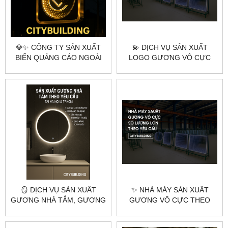
💎✨ CÔNG TY SẢN XUẤT
💫 DỊCH VỤ SẢN XUẤT
BIỂN QUẢNG CÁO NGOÀI
LOGO GƯƠNG VÔ CỰC
TRỜI VÔ CỰC THEO YÊU
THEO YÊU CẦU TẠI HÀ NỘI
CẦU – CITYBUILDING ✨💎
& TPHCM – CITYBUILDING
🪞 DỊCH VỤ SẢN XUẤT
✨ NHÀ MÁY SẢN XUẤT
GƯƠNG NHÀ TẮM, GƯƠNG
GƯƠNG VÔ CỰC THEO
BÀN TRANG ĐIỂM, GƯƠNG
YÊU CẦU TẠI HÀ NỘI &
SOI TOÀN THÂN THEO YÊU
TPHCM – CITYBUILDING