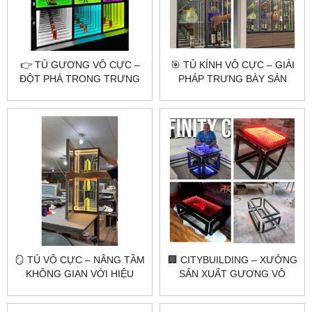
👉 TỦ GƯƠNG VÔ CỰC –
🎯 TỦ KÍNH VÔ CỰC – GIẢI
ĐỘT PHÁ TRONG TRƯNG
PHÁP TRƯNG BÀY SẢN
BÀY VÀ NỘI THẤT HIỆN ĐẠI
PHẨM ĐỘC ĐÁO VÀ ĐẲNG
CẤP
🪞 TỦ VÔ CỰC – NÂNG TẦM
🏢 CITYBUILDING – XƯỞNG
KHÔNG GIAN VỚI HIỆU
SẢN XUẤT GƯƠNG VÔ
ỨNG ÁNH SÁNG 3D ĐỘC
CỰC THEO YÊU CẦU
ĐÁO