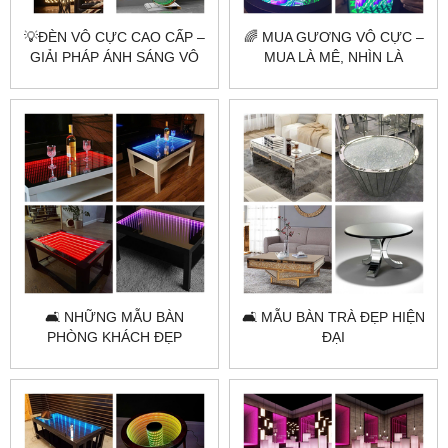
💡ĐÈN VÔ CỰC CAO CẤP –
🌈 MUA GƯƠNG VÔ CỰC –
GIẢI PHÁP ÁNH SÁNG VÔ
MUA LÀ MÊ, NHÌN LÀ
TẬN CHUẨN SẢN XUẤT
PHÊ 🌈
CITYBUILDING
🛋️ NHỮNG MẪU BÀN
🛋️ MẪU BÀN TRÀ ĐẸP HIỆN
PHÒNG KHÁCH ĐẸP
ĐẠI