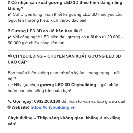
❓ Có nhận sản xuất gương LED 3D theo hình dáng riêng
không?
✔️ Có! Citybuilding nhận thiết kế gương LED 3D theo yêu cầu
logo, tên thương hiệu, kích thước đặc biệt.
❓ Gương LED 3D có độ bền bao lâu?
✔️ Với công nghệ LED hiện đại, gương có tuổi thọ từ 20.000 –
50.000 giờ chiếu sáng liên tục.
📢 CITYBUILDING – CHUYÊN SẢN XUẤT GƯƠNG LED 3D
CAO CẤP
Bạn muốn biến không gian trở nên kỳ ảo – sang trọng – nổi
bật?
👉 Hãy lựa chọn
gương LED 3D Citybuilding
– giải pháp
hoàn hảo cho công trình của bạn!
📞
Gọi ngay: 0932.208.189
để nhận tư vấn và báo giá ưu đãi!
🌐
Website:
https://citybuilding.vn
Citybuilding – Thắp sáng không gian, khẳng định đẳng
cấp!