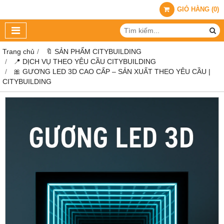
GIỎ HÀNG
(
0
)
Trang chủ
🔖 SẢN PHẨM CITYBUILDING
📍 DỊCH VỤ THEO YÊU CẦU CITYBUILDING
🎀 GƯƠNG LED 3D CAO CẤP – SẢN XUẤT THEO YÊU CẦU |
CITYBUILDING