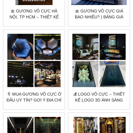
🎀 GƯƠNG VÔ CỰC HÀ
🎀 GƯƠNG VÔ CỰC GIÁ
NỘI, TP HCM – THIẾT KẾ
BAO NHIÊU? | BẢNG GIÁ
THEO YÊU CẦU, GIAO TẬN
MỚI NHẤT 2025 TỪ
NƠI
CITYBUILDING
🔖 MUA GƯƠNG VÔ CỰC Ở
💰 LOGO VÔ CỰC – THIẾT
ĐÂU UY TÍN? GỢI Ý ĐỊA CHỈ
KẾ LOGO 3D ÁNH SÁNG
LÀM THEO YÊU CẦU GIÁ
ĐỘC LẠ, THU HÚT MỌI ÁNH
GỐC
NHÌN