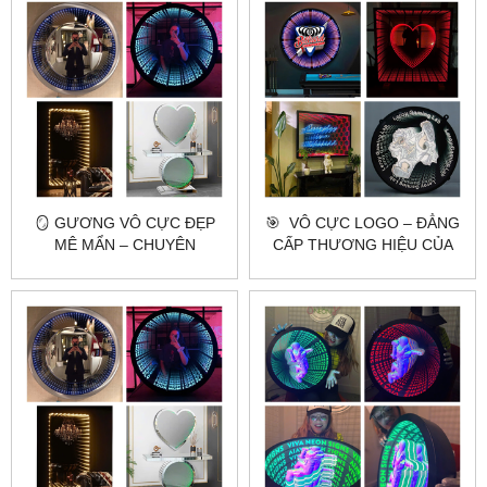
🪞 GƯƠNG VÔ CỰC ĐẸP
🎯 ​​​​​​​ VÔ CỰC LOGO – ĐẲNG
MÊ MẨN – CHUYÊN
CẤP THƯƠNG HIỆU CỦA
GƯƠNG TOÀN THÂN,
BẠN ✨
GƯƠNG TRANG ĐIỂM,
GƯƠNG NHÀ TẮM