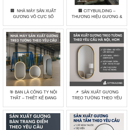
🏢 NHÀ MÁY SẢN XUẤT
🏢 CITYBUILDING –
GƯƠNG VÔ CỰC SỐ
THƯƠNG HIỆU GƯƠNG &
LƯỢNG LỚN THEO YÊU
KÍNH HÀNG ĐẦU VIỆT NAM
CẦU – CITYBUILDING
🏢
🎯 BẠN LÀ CÔNG TY NỘI
📌 SẢN XUẤT GƯƠNG
THẤT – THIẾT KẾ ĐANG
TREO TƯỜNG THEO YÊU
CẦN TÌM ĐỐI TÁC SẢN
CẦU HÀ NỘI, HCM |
XUẤT GƯƠNG THEO YÊU
CITYBUILDING
CẦU?