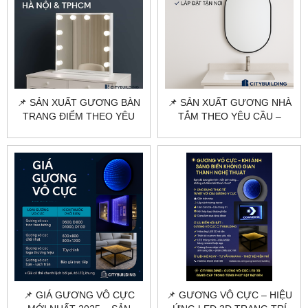
📌 SẢN XUẤT GƯƠNG BÀN
📌 SẢN XUẤT GƯƠNG NHÀ
TRANG ĐIỂM THEO YÊU
TẮM THEO YÊU CẦU –
CẦU HÀ NỘI, TPHCM |
CITYBUILDING | CẮT KÍCH
CITYBUILDING
THƯỚC – MẪU MÃ ĐA
DẠNG
📌 GIÁ GƯƠNG VÔ CỰC
📌 GƯƠNG VÔ CỰC – HIỆU