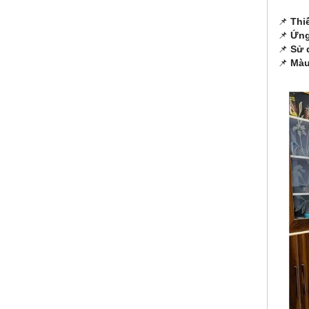
📌
Thi
📌
Ứng
📌
Sử 
📌
Màu