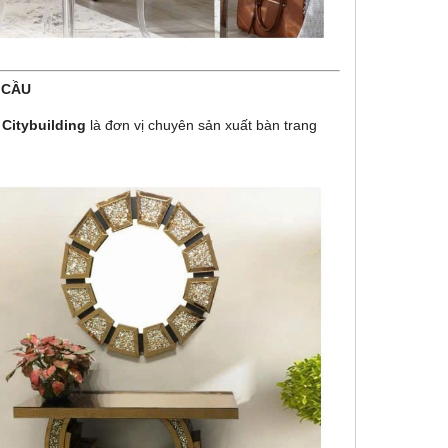
 CẦU
?
Citybuilding
là đơn vị chuyên sản xuất bàn trang