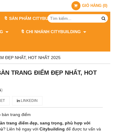
GIỎ HÀNG
(
0
)
🔖 SẢN PHẨM CITYBUILDING
ING
🔖 CHI NHÁNH CITYBUILDING
ỂM ĐẸP NHẤT, HOT NHẤT 2025
 BÀN TRANG ĐIỂM ĐẸP NHẤT, HOT
á
)
ET
LINKEDIN
 bàn trang điểm
àn trang điểm đẹp, sang trọng, phù hợp với
gủ
? Liên hệ ngay với
Citybuilding
để được tư vấn và