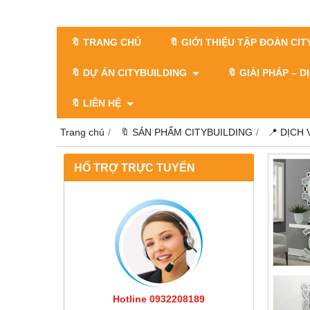
🔖 TRANG CHỦ
🔖 GIỚI THIỆU TẬP ĐOÀN CI
🔖 DỰ ÁN CITYBUILDING
🔖 GIẢI PHÁP – 
🔖 LIÊN HỆ
Trang chủ
🔖 SẢN PHẨM CITYBUILDING
📍 DỊCH
HỔ TRỢ TRỰC TUYẾN
Hotline 0932208189