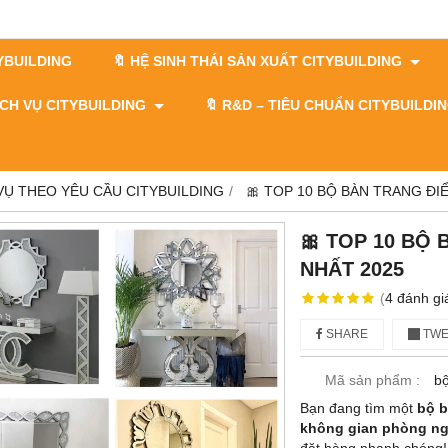
TYBUILDING
🔖 HỆ SINH THÁI SẢN XUẤT CITYBUILDING
DỊCH VỤ CITYBUILDING
🔖​​​​​​​ R&D – TIÊU CHUẨN CITYBUILD
 VỤ THEO YÊU CẦU CITYBUILDING
🎀 TOP 10 BỘ BÀN TRANG ĐI
🎀 TOP 10 BỘ
NHẤT 2025
(
4
đánh gi
SHARE
TWE
Mã sản phẩm :
bộ
Bạn đang tìm một
bộ b
không gian phòng n