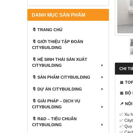
DANH MỤC SẢN PHẨM
🔖 TRANG CHỦ
🔖 GIỚI THIỆU TẬP ĐOÀN
CITYBUILDING
🔖 HỆ SINH THÁI SẢN XUẤT
CITYBUILDING
CHI TI
🔖 SẢN PHẨM CITYBUILDING
🎀
TOP
🔖 DỰ ÁN CITYBUILDING
🎀 BỘ
🔖 GIẢI PHÁP – DỊCH VỤ
📌 NỘ
CITYBUILDING
✅ Xu h
🔖​​​​​​​ R&D – TIÊU CHUẨN
✅ City
CITYBUILDING
✅ Quy t
✅ Cách