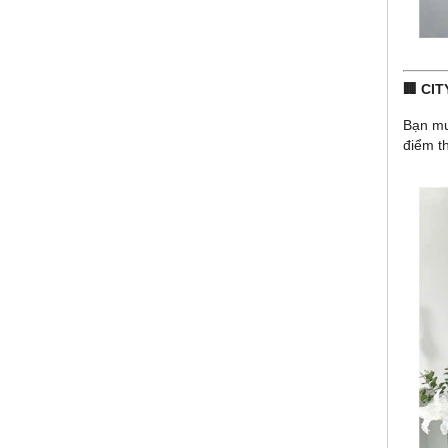
🏢 CI
Bạn m
điểm t