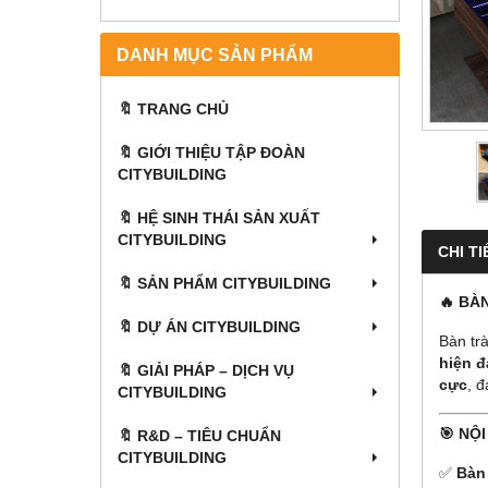
DANH MỤC SẢN PHẨM
🔖 TRANG CHỦ
🔖 GIỚI THIỆU TẬP ĐOÀN
CITYBUILDING
🔖 HỆ SINH THÁI SẢN XUẤT
CITYBUILDING
CHI TI
🔖 SẢN PHẨM CITYBUILDING
🔥 BÀ
🔖 DỰ ÁN CITYBUILDING
Bàn tr
hiện đ
🔖 GIẢI PHÁP – DỊCH VỤ
cực
, đ
CITYBUILDING
🎯 NỘ
🔖​​​​​​​ R&D – TIÊU CHUẨN
CITYBUILDING
✅
Bàn