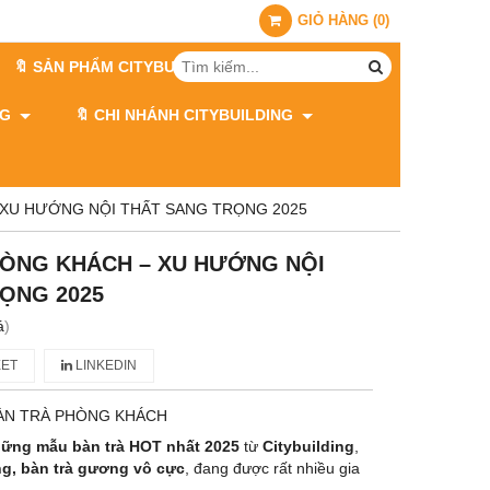
GIỎ HÀNG
(
0
)
🔖 SẢN PHẨM CITYBUILDING
ING
🔖 CHI NHÁNH CITYBUILDING
 XU HƯỚNG NỘI THẤT SANG TRỌNG 2025
HÒNG KHÁCH – XU HƯỚNG NỘI
ỌNG 2025
á
)
ET
LINKEDIN
ÀN TRÀ PHÒNG KHÁCH
ững mẫu bàn trà HOT nhất 2025
từ
Citybuilding
,
ng, bàn trà gương vô cực
, đang được rất nhiều gia