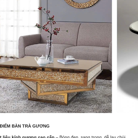
 ĐIỂM BÀN TRÀ GƯƠNG
t liệu kính gương cao cấp
– Bóng đẹp, sang trọng, dễ lau chùi.