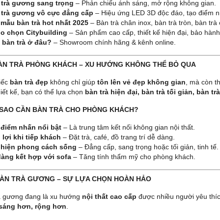
 trà gương sang trọng
– Phản chiếu ánh sáng, mở rộng không gian.
 trà gương vô cực đẳng cấp
– Hiệu ứng LED 3D độc đáo, tạo điểm n
mẫu bàn trà hot nhất 2025
– Bàn trà chân inox, bàn trà tròn, bàn trà
o chọn Citybuilding
– Sản phẩm cao cấp, thiết kế hiện đại, bảo hành 
 bàn trà ở đâu?
– Showroom chính hãng & kênh online.
BÀN TRÀ PHÒNG KHÁCH – XU HƯỚNG KHÔNG THỂ BỎ QUA
iếc
bàn trà đẹp
không chỉ giúp
tôn lên vẻ đẹp không gian
, mà còn t
iết kế, bạn có thể lựa chọn
bàn trà hiện đại, bàn trà tối giản, bàn tr
 SAO CẦN BÀN TRÀ CHO PHÒNG KHÁCH?
 điểm nhấn nổi bật
– Là trung tâm kết nối không gian nội thất.
 lợi khi tiếp khách
– Đặt trà, café, đồ trang trí dễ dàng.
 hiện phong cách sống
– Đẳng cấp, sang trọng hoặc tối giản, tinh tế.
àng kết hợp với sofa
– Tăng tính thẩm mỹ cho phòng khách.
 BÀN TRÀ GƯƠNG – SỰ LỰA CHỌN HOÀN HẢO
à gương đang là xu hướng
nội thất cao cấp
được nhiều người yêu thí
sáng hơn, rộng hơn
.