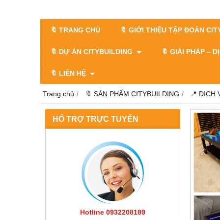
🔖 TRANG CHỦ
🔖 GIỚI THIỆU TẬP ĐOÀN CI
🔖 DỰ ÁN CITYBUILDING
🔖 GIẢI PHÁP – 
🔖 LIÊN HỆ
Trang chủ
🔖 SẢN PHẨM CITYBUILDING
📍 DỊCH
HỔ TRỢ TRỰC TUYẾN
Hotline 0932208189