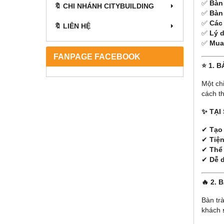
✅
Bàn
🔖 CHI NHÁNH CITYBUILDING
✅
Bàn
✅
Các 
🔖 LIÊN HỆ
✅
Lý d
✅
Mua
FANPAGE FACEBOOK
⭐ 1. 
Một ch
cách th
✨ TẠI
✔
Tạo
✔
Tiện
✔
Thể
✔
Dễ d
🔥 2.
Bàn tr
khách