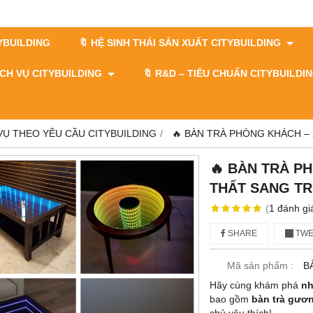
TYBUILDING
🔖 HỆ SINH THÁI SẢN XUẤT CITYBUILDING
DỊCH VỤ CITYBUILDING
🔖​​​​​​​ R&D – TIÊU CHUẨN CITYBUILD
 VỤ THEO YÊU CẦU CITYBUILDING
🔥 BÀN TRÀ PHÒNG KHÁCH –
🔥 BÀN TRÀ P
THẤT SANG TR
(
1
đánh gi
SHARE
TWE
Mã sản phẩm :
B
Hãy cùng khám phá
nh
bao gồm
bàn trà gươ