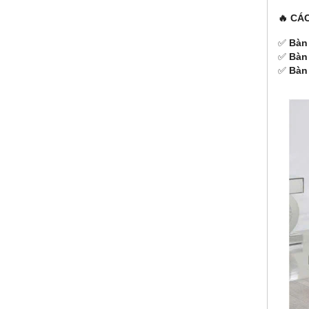
🔥 CÁ
✅
Bàn
✅
Bàn
✅
Bàn 