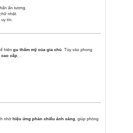
hấn ấn tượng.
 chữ nhật.
uy tín.
hể hiện
gu thẩm mỹ của gia chủ
. Tùy vào phong
à cao cấp
,...
ch nhờ
hiệu ứng phản chiếu ánh sáng
, giúp phòng