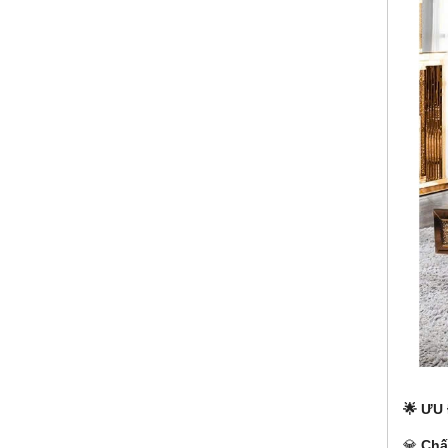
🌟 ƯU
💎
Chấ