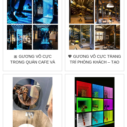
🎀 GƯƠNG VÔ CỰC
💖 GƯƠNG VÔ CỰC TRANG
TRONG QUÁN CAFE VÀ
TRÍ PHÒNG KHÁCH – TẠO
NHÀ HÀNG | CHECK-IN
ĐIỂM NHẤN ĐỘC ĐÁO
CỰC ĐỈNH