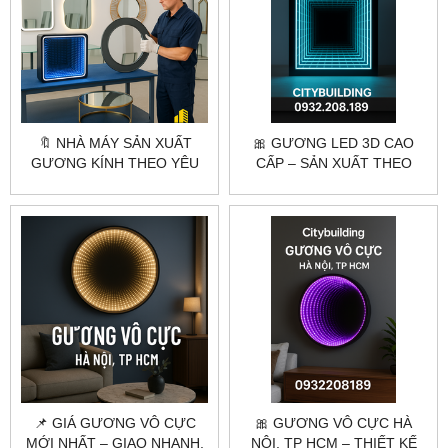
🔖 NHÀ MÁY SẢN XUẤT
🎀 GƯƠNG LED 3D CAO
GƯƠNG KÍNH THEO YÊU
CẤP – SẢN XUẤT THEO
CẦU – CẮT GIA CÔNG
YÊU CẦU | CITYBUILDING
CHUYÊN NGHIỆP
📌 GIÁ GƯƠNG VÔ CỰC
🎀 GƯƠNG VÔ CỰC HÀ
MỚI NHẤT – GIAO NHANH,
NỘI, TP HCM – THIẾT KẾ