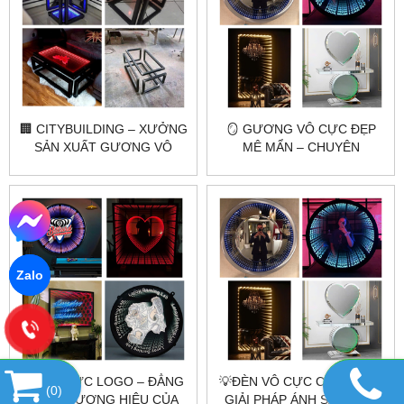
🏢 CITYBUILDING – XƯỞNG
🪞 GƯƠNG VÔ CỰC ĐẸP
SẢN XUẤT GƯƠNG VÔ
MÊ MẨN – CHUYÊN
CỰC THEO YÊU CẦU
GƯƠNG TOÀN THÂN,
GƯƠNG TRANG ĐIỂM,
GƯƠNG NHÀ TẮM
Zalo
🎯 ​​​​​​​ VÔ CỰC LOGO – ĐẲNG
💡ĐÈN VÔ CỰC CAO CẤP –
(
0
)
CẤP THƯƠNG HIỆU CỦA
GIẢI PHÁP ÁNH SÁNG VÔ