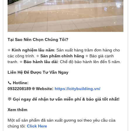
Tại Sao Nên Chọn Chúng Tôi?
⭐
Kinh nghiệm lâu năm
: Sản xuất hàng trăm đơn hàng cho
các công trình. ⭐
Sản phẩm chính hãng
⭐ Báo giá cạnh
tranh. ⭐
Bảo hành lâu dài
: Chế độ bảo hành lên đến 5 năm.
Liên Hệ Để Được Tư Vấn Ngay
📞
Hotline:
0932208189
🌐
Website:
https://citybuilding.vn/
💬
Gọi ngay để nhận tư vấn miễn phí & báo giá tốt nhất!
Xem thêm
Một số sản phẩm đã sản xuất gương soi theo yêu cầu của
chúng tôi:
Click Here