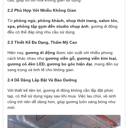
cầu, giúp tối ưu hóa không gian sử dụng.
2.2 Phù Hợp Với Nhiều Không Gian
Từ
phòng ngủ, phòng khách, shop thời trang, salon tóc,
spa, phòng tập gym đến studio chụp ảnh
, gương di động
đều có thể đáp ứng nhu cầu sử dụng.
2.3 Thiết Kế Đa Dạng, Thẩm Mỹ Cao
Hiện nay,
gương di động
được sản xuất với nhiều phong
cách khác nhau như
gương viền gỗ, gương viền kim loại,
gương có đèn LED, gương bo góc hiện đại
, mang đến sự
sang trọng và tinh tế cho không gian.
2.4 Dễ Dàng Lắp Đặt Và Bảo Dưỡng
Với thiết kế tiện lợi, gương di động không cần lắp đặt phức
tạp, có thể sử dụng ngay sau khi mua. Việc lau chùi, vệ sinh
cũng trở nên dễ dàng hơn, giúp gương luôn sáng bóng như
mới.