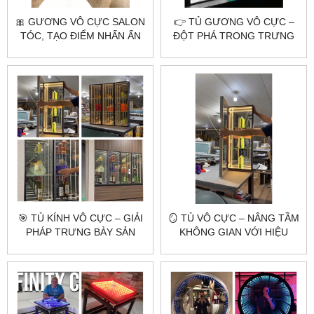
🎀 GƯƠNG VÔ CỰC SALON
👉 TỦ GƯƠNG VÔ CỰC –
TÓC, TẠO ĐIỂM NHẤN ẤN
ĐỘT PHÁ TRONG TRƯNG
TƯỢNG CHO KHÔNG GIAN
BÀY VÀ NỘI THẤT HIỆN ĐẠI
🎯 TỦ KÍNH VÔ CỰC – GIẢI
🪞 TỦ VÔ CỰC – NÂNG TẦM
PHÁP TRƯNG BÀY SẢN
KHÔNG GIAN VỚI HIỆU
PHẨM ĐỘC ĐÁO VÀ ĐẲNG
ỨNG ÁNH SÁNG 3D ĐỘC
CẤP
ĐÁO