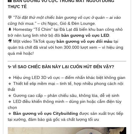
📸 BÀN GƯƠNG VÔ CỰC TRONG MẮT NGƯỜI DÙNG
THỰC TẾ
💬
“Tôi đặt thử một chiếc bàn gương vô cực ở quán – ai vào
cũng hỏi mua.”
– chị Ngọc, Gió & Đèn Lounge.
🌲 Homestay “Tổ Chim” tại Đà Lạt đã biến khu ban công nhỏ
trở nên lung linh nhờ bộ đôi
bàn gương vô cực LED
.
🎥 Một video TikTok quay
bàn gương vô cực đổi màu
tại
quán trà chill đã viral với hơn 300.000 lượt xem – vì hiệu ứng
quá mê hoặc!
✨ VÌ SAO CHIẾC BÀN NÀY LẠI CUỐN HÚT ĐẾN VẬY?
🔹 Hiệu ứng LED 3D vô cực – điểm nhấn khác biệt không gian
🔹 Thiết kế elip mềm mại – tinh tế, hợp nhiều phong cách nội
thất
🔹 Gương cao cấp – phản chiếu sâu, không lóa, dễ vệ sinh
🔹 LED điều khiển thông minh – dùng pin hoặc cắm điện tùy
chọn
🔹
Bàn gương vô cực Citybuilding
được sản xuất trực tiếp
tại xưởng, đảm bảo giá gốc và chất lượng tối ưu