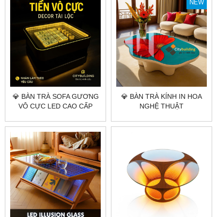
NEW
💎 BÀN TRÀ SOFA GƯƠNG
💎 BÀN TRÀ KÍNH IN HOA
VÔ CỰC LED CAO CẤP
NGHỆ THUẬT
CITYBUILDING – THIẾT KẾ
CITYBUILDING – THIẾT KẾ
CHIỀU SÂU ÁNH SÁNG
MẶT KÍNH HỌA TIẾT 3D
SANG TRỌNG
SANG TRỌNG