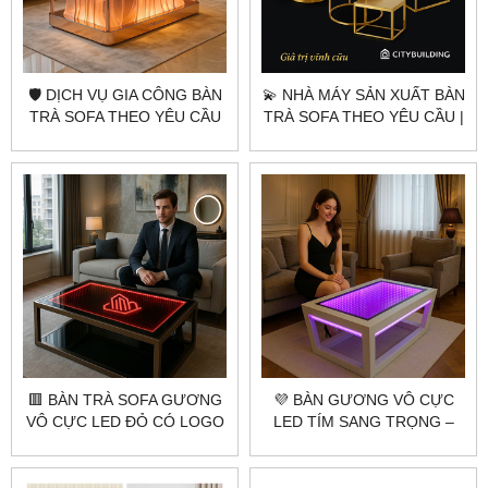
🛡️ DỊCH VỤ GIA CÔNG BÀN
💫 NHÀ MÁY SẢN XUẤT BÀN
TRÀ SOFA THEO YÊU CẦU
TRÀ SOFA THEO YÊU CẦU |
CITYBUILDING | TẠO NÊN
CITYBUILDING – SANG
PHONG CÁCH RIÊNG CHO
TRỌNG, TINH TẾ, BỀN ĐẸP
KHÔNG GIAN SỐNG
🟥 BÀN TRÀ SOFA GƯƠNG
💜 BÀN GƯƠNG VÔ CỰC
VÔ CỰC LED ĐỎ CÓ LOGO
LED TÍM SANG TRỌNG –
– CITYBUILDING THIẾT KẾ
CITYBUILDING SẢN XUẤT
ĐỘC QUYỀN
THEO YÊU CẦU