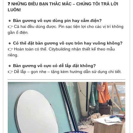
❓ NHỮNG ĐIỀU BẠN THẮC MẮC – CHÚNG TÔI TRẢ LỜI
LUÔN!
🔸
Bàn gương vô cực dùng pin hay cắm điện?
👉 Cả hai đều dùng được. Pin sạc tiện lợi cho các vị trí không
gần ổ điện.
🔸
Có thể đặt bàn gương vô cực tròn hay vuông không?
👉 Hoàn toàn có thể. Citybuilding nhận thiết kế theo mẫu
riêng.
🔸
Bàn gương vô cực có dễ lắp đặt không?
👉 Dễ lắp – gọn nhẹ – tặng kèm hướng dẫn sử dụng chi tiết.