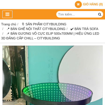
GIỎ HÀNG
(
0
)
Trang chủ
🔖 SẢN PHẨM CITYBUILDING
📍 BÀN GHẾ NỘI THẤT CITYBUILDING
✔️ BÀN TRÀ SOFA
📌 BÀN GƯƠNG VÔ CỰC ELIP 500x700MM | HIỆU ỨNG LED
3D ĐẲNG CẤP CHILL – CITYBUILDING