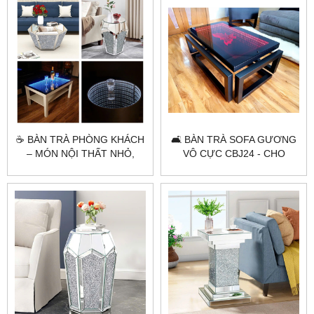
☕ BÀN TRÀ PHÒNG KHÁCH
🛋 BÀN TRÀ SOFA GƯƠNG
– MÓN NỘI THẤT NHỎ,
VÔ CỰC CBJ24 - CHO
GÓP PHẦN TẠO NÊN
KHÔNG GIAN HIỆN ĐẠI 🛋
PHONG CÁCH LỚN!