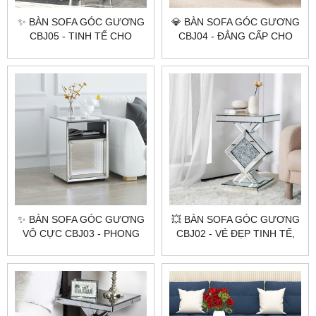
✨ BÀN SOFA GÓC GƯƠNG
💎 BÀN SOFA GÓC GƯƠNG
CBJ05 - TINH TẾ CHO
CBJ04 - ĐẲNG CẤP CHO
KHÔNG GIAN NỘI THẤT ✨
GIA CHỦ SÀNH ĐIỆU!
✨ BÀN SOFA GÓC GƯƠNG
💥 BÀN SOFA GÓC GƯƠNG
VÔ CỰC CBJ03 - PHONG
CBJ02 - VẺ ĐẸP TINH TẾ,
CÁCH HIỆN ĐẠI ✨
THỜI THƯỢNG!