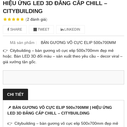
HIỆU ỨNG LED 3D ĐẲNG CẤP CHILL –
CITYBUILDING
(
2
đánh giá
)
SHARE
TWEET
LINKEDIN
Mã sản phẩm :
BÀN GƯƠNG VÔ CỰC ELIP 500x700MM
👉 Citybuilding – bàn gương vô cực elip 500x700mm đẹp mê
hoặc. Bàn LED 3D đổi màu – sản xuất theo yêu cầu – decor viral –
giá xưởng tận gốc.
CHI TIẾT
📌 BÀN GƯƠNG VÔ CỰC ELIP 500x700MM | HIỆU ỨNG
LED 3D ĐẲNG CẤP CHILL – CITYBUILDING
👉 Citybuilding – bàn gương vô cực elip 500x700mm đẹp mê