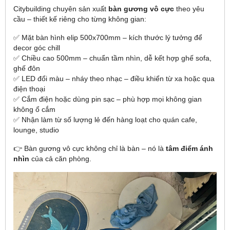
Citybuilding chuyên sản xuất
bàn gương vô cực
theo yêu
cầu – thiết kế riêng cho từng không gian:
✅ Mặt bàn hình elip 500x700mm – kích thước lý tưởng để
decor góc chill
✅ Chiều cao 500mm – chuẩn tầm nhìn, dễ kết hợp ghế sofa,
ghế đôn
✅ LED đổi màu – nháy theo nhạc – điều khiển từ xa hoặc qua
điện thoại
✅ Cắm điện hoặc dùng pin sạc – phù hợp mọi không gian
không ổ cắm
✅ Nhận làm từ số lượng lẻ đến hàng loạt cho quán cafe,
lounge, studio
👉 Bàn gương vô cực không chỉ là bàn – nó là
tâm điểm ánh
nhìn
của cả căn phòng.