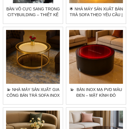
BÀN VÔ CỰC SANG TRỌNG
🌟 NHÀ MÁY SẢN XUẤT BÀN
CITYBUILDING – THIẾT KẾ
TRÀ SOFA THEO YÊU CẦU |
CHIỀU SÂU ÁNH SÁNG CHO
CITYBUILDING – AURORA
KHÔNG GIAN CAO CẤP
GOLD LUXE TABLE ÁNH
VÀNG ĐẲNG CẤP
💫 NHÀ MÁY SẢN XUẤT GIA
💫 BÀN INOX MẠ PVD MÀU
CÔNG BÀN TRÀ SOFA INOX
ĐEN – MẶT KÍNH ĐỎ
MẠ PVD THEO YÊU CẦU HÀ
XUYÊN SÁNG LED
NỘI TPHCM |
CITYBUILDING
CITYBUILDING