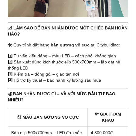
📐 LÀM SAO ĐỂ BẠN NHẬN ĐƯỢC MỘT CHIẾC BÀN HOÀN
HẢO?
🛠️ Quy trình đặt hàng
bàn gương vô cực
tại Citybuilding:
1️⃣ Tư vấn kiểu dáng – màu LED – cách phối không gian
2️⃣ Sản xuất đúng kích thước elip 500x700mm – lắp đặt hệ
thống LED
3️⃣ Kiểm tra – đóng gói – giao tận nơi
4️⃣ Hỗ trợ kỹ thuật – bảo hành kỹ lưỡng sau mua
💰 BẠN NHẬN ĐƯỢC GÌ – VÀ VỚI MỨC ĐẦU TƯ BAO
NHIÊU?
💸
GIÁ THAM
🪞
MẪU BÀN GƯƠNG VÔ CỰC
KHẢO
Bàn elip 500x700mm – LED đơn sắc
4.800.000đ