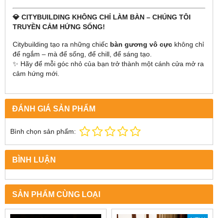
💎 CITYBUILDING KHÔNG CHỈ LÀM BÀN – CHÚNG TÔI
TRUYỀN CẢM HỨNG SỐNG!
Citybuilding tạo ra những chiếc
bàn gương vô cực
không chỉ
để ngắm – mà để sống, để chill, để sáng tạo.
✨ Hãy để mỗi góc nhỏ của bạn trở thành một cánh cửa mở ra
cảm hứng mới.
ĐÁNH GIÁ SẢN PHẨM
Bình chọn sản phẩm:
BÌNH LUẬN
SẢN PHẨM CÙNG LOẠI