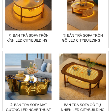
🔖 BÀN TRÀ SOFA TRÒN
🔖 BÀN TRÀ SOFA TRÒN
KÍNH LED CITYBUILDING –
GỖ LED CITYBUILDING –
THIẾT KẾ KÍNH SỌC
THIẾT KẾ ẤM ÁP CHO
PHONG CÁCH HÀN QUỐC
KHÔNG GIAN SỐNG HIỆN
ĐẠI
🔖 BÀN TRÀ SOFA MẶT
BÀN TRÀ SOFA GỖ TỰ
GƯƠNG LED NGHỆ THUẬT
NHIÊN LED CITYBUILDING