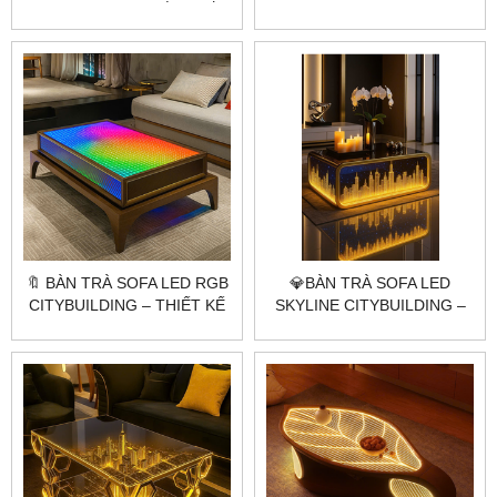
CITYBUILDING – THIẾT KẾ
– THIẾT KẾ BO CỔ ĐIỂN ẤM
CÔNG NGHỆ TƯƠNG LAI
ÁP CHO PHÒNG KHÁCH
🔖 BÀN TRÀ SOFA LED RGB
💎BÀN TRÀ SOFA LED
CITYBUILDING – THIẾT KẾ
SKYLINE CITYBUILDING –
HIỆN ĐẠI CHO KHÔNG
THIẾT KẾ KÍNH KHẮC
GIAN SANG TRỌNG
THÀNH PHỐ ÁNH VÀNG
SANG TRỌNG