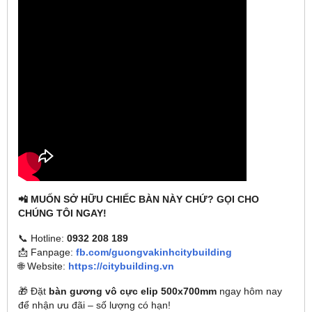
📲 MUỐN SỞ HỮU CHIẾC BÀN NÀY CHỨ? GỌI CHO
CHÚNG TÔI NGAY!
📞 Hotline:
0932 208 189
📩 Fanpage:
fb.com/guongvakinhcitybuilding
🌐 Website:
https://citybuilding.vn
🎁 Đặt
bàn gương vô cực elip 500x700mm
ngay hôm nay
để nhận ưu đãi – số lượng có hạn!