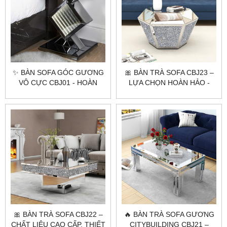
✨ BÀN SOFA GÓC GƯƠNG
🎀 BÀN TRÀ SOFA CBJ23 –
VÔ CỰC CBJ01 - HOÀN
LỰA CHỌN HOÀN HẢO -
HẢO - HIỆN ĐẠI ✨
PHÒNG KHÁCH HIỆN ĐẠI
🎀 BÀN TRÀ SOFA CBJ22 –
🔥 BÀN TRÀ SOFA GƯƠNG
CHẤT LIỆU CAO CẤP, THIẾT
CITYBUILDING CBJ21 –