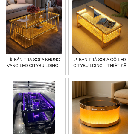
🔖 BÀN TRÀ SOFA KHUNG
📍 BÀN TRÀ SOFA GỖ LED
VÀNG LED CITYBUILDING –
CITYBUILDING – THIẾT KẾ
MẪU NGHỆ THUẬT SANG
HIỆN ĐẠI CHO CHUNG CƯ
TRỌNG