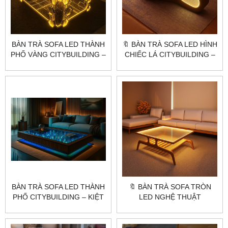
BÀN TRÀ SOFA LED THÀNH
🔖 BÀN TRÀ SOFA LED HÌNH
PHỐ VÀNG CITYBUILDING –
CHIẾC LÁ CITYBUILDING –
THIẾT KẾ MÔ HÌNH 3D ÁNH
THIẾT KẾ NGHỆ THUẬT
VÀNG SANG TRỌNG
SANG TRỌNG
BÀN TRÀ SOFA LED THÀNH
🔖 BÀN TRÀ SOFA TRÒN
PHỐ CITYBUILDING – KIỆT
LED NGHỆ THUẬT
TÁC NGHỆ THUẬT NỘI
CITYBUILDING – THIẾT KẾ
THẤT
ĐỘC BẢN SANG TRỌNG