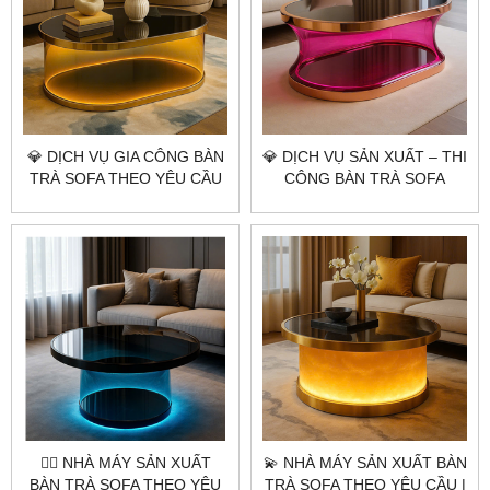
💎​​​​​​​ DỊCH VỤ GIA CÔNG BÀN
💎​​​​​​​ DỊCH VỤ SẢN XUẤT – THI
TRÀ SOFA THEO YÊU CẦU
CÔNG BÀN TRÀ SOFA
CITYBUILDING – BÀN
THEO YÊU CẦU | BÀN
AURORA HỒNG ÁNH KIM
AURORA HỒNG ÁNH KIM |
ĐẲNG CẤP NGHỆ THUẬT
CITYBUILDING 💎✨
ÁNH SÁNG
👷‍♂️ NHÀ MÁY SẢN XUẤT
💫 NHÀ MÁY SẢN XUẤT BÀN
BÀN TRÀ SOFA THEO YÊU
TRÀ SOFA THEO YÊU CẦU |