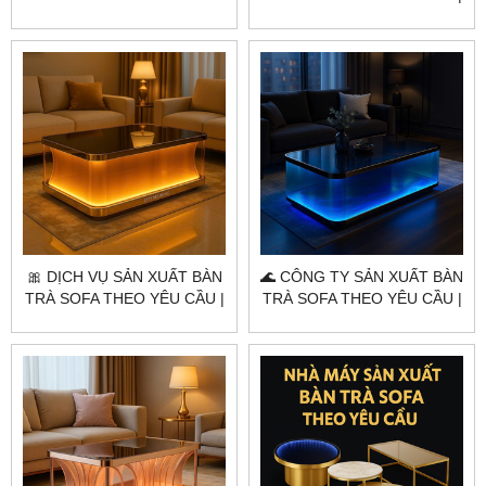
CẦU | CITYBUILDING –
CITYBUILDING – ĐẲNG CẤP
OCEAN BLUE LUXE
AURORA LUXE
🎀 DỊCH VỤ SẢN XUẤT BÀN
🌊 CÔNG TY SẢN XUẤT BÀN
TRÀ SOFA THEO YÊU CẦU |
TRÀ SOFA THEO YÊU CẦU |
CITYBUILDING – ĐẲNG CẤP
CITYBUILDING – ĐẲNG CẤP
ÁNH SÁNG HOÀNG GIA
TỪNG CHI TIẾT