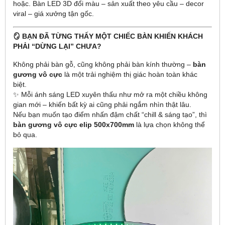
hoặc. Bàn LED 3D đổi màu – sản xuất theo yêu cầu – decor
viral – giá xưởng tận gốc.
🪞 BẠN ĐÃ TỪNG THẤY MỘT CHIẾC BÀN KHIẾN KHÁCH
PHẢI “DỪNG LẠI” CHƯA?
Không phải bàn gỗ, cũng không phải bàn kính thường –
bàn
gương vô cực
là một trải nghiệm thị giác hoàn toàn khác
biệt.
✨ Mỗi ánh sáng LED xuyên thấu như mở ra một chiều không
gian mới – khiến bất kỳ ai cũng phải ngắm nhìn thật lâu.
Nếu bạn muốn tạo điểm nhấn đậm chất “chill & sáng tạo”, thì
bàn gương vô cực elip 500x700mm
là lựa chọn không thể
bỏ qua.