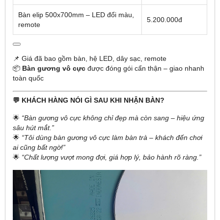
Bàn elip 500x700mm – LED đổi màu,
5.200.000đ
remote
📌 Giá đã bao gồm bàn, hệ LED, dây sạc, remote
📦
Bàn gương vô cực
được đóng gói cẩn thận – giao nhanh
toàn quốc
💬 KHÁCH HÀNG NÓI GÌ SAU KHI NHẬN BÀN?
🌟
“Bàn gương vô cực không chỉ đẹp mà còn sang – hiệu ứng
sâu hút mắt.”
🌟
“Tôi dùng bàn gương vô cực làm bàn trà – khách đến chơi
ai cũng bất ngờ!”
🌟
“Chất lượng vượt mong đợi, giá hợp lý, bảo hành rõ ràng.”