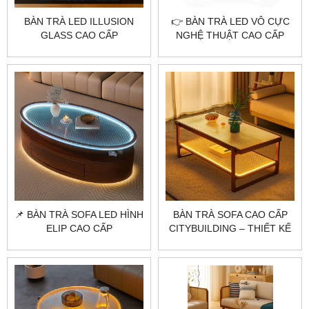
BÀN TRÀ LED ILLUSION
👉 BÀN TRÀ LED VÔ CỰC
GLASS CAO CẤP
NGHỆ THUẬT CAO CẤP
CITYBUILDING – THIẾT KẾ
CITYBUILDING
ÁNH SÁNG ẢO GIÁC HIỆN
ĐẠI
📌 BÀN TRÀ SOFA LED HÌNH
BÀN TRÀ SOFA CAO CẤP
ELIP CAO CẤP
CITYBUILDING – THIẾT KẾ
CITYBUILDING
GỖ LED BO CONG ẤM ÁP
CHO PHÒNG KHÁCH