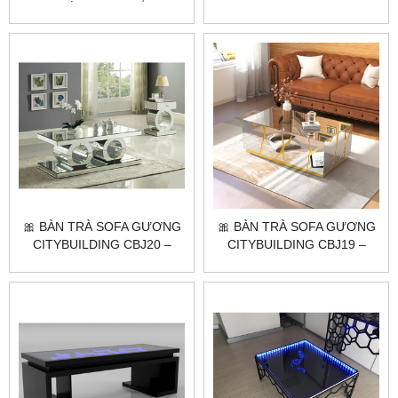
KẾ TINH TẾ 🌟
ĐẲNG CẤP KHÔNG GIAN
🎀 BÀN TRÀ SOFA GƯƠNG
🎀 BÀN TRÀ SOFA GƯƠNG
CITYBUILDING CBJ20 –
CITYBUILDING CBJ19 –
ĐIỂM NHẤN SANG TRỌNG
ĐIỂM NHẤN PHÒNG KHÁCH
⭐