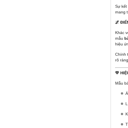
Sự kết
mang t
🌌 ĐI
Khác 
mẫu
b
hiệu ứ
Chính 
rõ ràng
💛 HI
Mẫu bà
Á
L
K
T