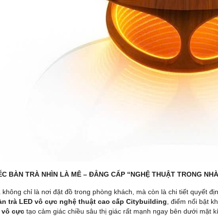
ẾC BÀN TRÀ NHÌN LÀ MÊ – ĐẲNG CẤP “NGHỆ THUẬT TRONG NHÀ
à không chỉ là nơi đặt đồ trong phòng khách, mà còn là chi tiết quyết 
àn trà LED vô cực nghệ thuật cao cấp Citybuilding
, điểm nổi bật 
 vô cực
tạo cảm giác chiều sâu thị giác rất mạnh ngay bên dưới mặt k