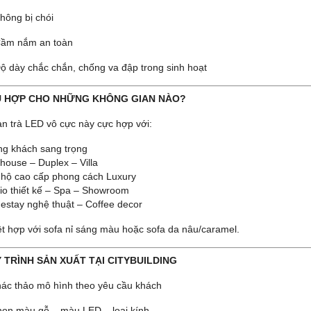
hông bị chói
ầm nắm an toàn
ộ dày chắc chắn, chống va đập trong sinh hoạt
Ù HỢP CHO NHỮNG KHÔNG GIAN NÀO?
n trà LED vô cực này cực hợp với:
g khách sang trọng
house – Duplex – Villa
hộ cao cấp phong cách Luxury
io thiết kế – Spa – Showroom
stay nghệ thuật – Coffee decor
ệt hợp với sofa nỉ sáng màu hoặc sofa da nâu/caramel.
Y TRÌNH SẢN XUẤT TẠI CITYBUILDING
ác thảo mô hình theo yêu cầu khách
ọn màu gỗ – màu LED – loại kính