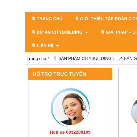
🔖 TRANG CHỦ
🔖 GIỚI THIỆU TẬP ĐOÀN CI
🔖 DỰ ÁN CITYBUILDING
🔖 GIẢI PHÁP – 
🔖 LIÊN HỆ
Trang chủ
🔖 SẢN PHẨM CITYBUILDING
📍 BÀN 
HỔ TRỢ TRỰC TUYẾN
Hotline 0932208189