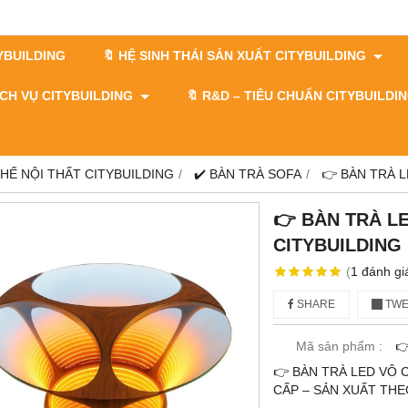
TYBUILDING
🔖 HỆ SINH THÁI SẢN XUẤT CITYBUILDING
DỊCH VỤ CITYBUILDING
🔖​​​​​​​ R&D – TIÊU CHUẨN CITYBUILD
GHẾ NỘI THẤT CITYBUILDING
✔️ BÀN TRÀ SOFA
👉 BÀN TRÀ 
👉 BÀN TRÀ L
CITYBUILDING
(
1
đánh gi
SHARE
TWE
Mã sản phẩm :

👉 BÀN TRÀ LED VÔ 
CẤP – SẢN XUẤT THE