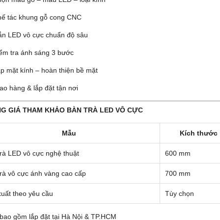
ế tác khung gỗ cong CNC
n LED vô cực chuẩn độ sâu
ểm tra ánh sáng 3 bước
p mặt kính – hoàn thiện bề mặt
ao hàng & lắp đặt tận nơi
NG GIÁ THAM KHẢO BÀN TRÀ LED VÔ CỰC
Mẫu
Kích thước
rà LED vô cực nghệ thuật
600 mm
rà vô cực ánh vàng cao cấp
700 mm
uất theo yêu cầu
Tùy chọn
 bao gồm lắp đặt tại Hà Nội & TP.HCM