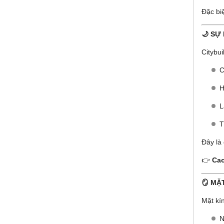
Đặc bi
🌙 SỰ
Citybui
C
H
L
T
Đây là
👉
Cao
🪞 MẶ
Mặt kí
N