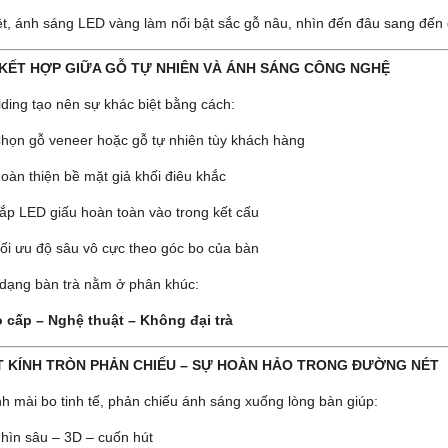
ệt, ánh sáng LED vàng làm nổi bật sắc gỗ nâu, nhìn đến đâu sang đến 
 KẾT HỢP GIỮA GỖ TỰ NHIÊN VÀ ÁNH SÁNG CÔNG NGHỆ
lding tạo nên sự khác biệt bằng cách:
họn gỗ veneer hoặc gỗ tự nhiên tùy khách hàng
oàn thiện bề mặt giả khối điêu khắc
ắp LED giấu hoàn toàn vào trong kết cấu
ối ưu độ sâu vô cực theo góc bo của bàn
 dạng bàn trà nằm ở phân khúc:
 cấp – Nghệ thuật – Không đại trà
T KÍNH TRÒN PHẢN CHIẾU – SỰ HOÀN HẢO TRONG ĐƯỜNG NÉT
nh mài bo tinh tế, phản chiếu ánh sáng xuống lòng bàn giúp:
hìn sâu – 3D – cuốn hút