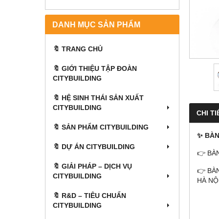
DANH MỤC SẢN PHẨM
🔖 TRANG CHỦ
🔖 GIỚI THIỆU TẬP ĐOÀN
CITYBUILDING
🔖 HỆ SINH THÁI SẢN XUẤT
CITYBUILDING
CHI TI
🔖 SẢN PHẨM CITYBUILDING
✨ BÀN
🔖 DỰ ÁN CITYBUILDING
👉 BÀ
🔖 GIẢI PHÁP – DỊCH VỤ
👉 BÀ
CITYBUILDING
HÀ NỘ
🔖​​​​​​​ R&D – TIÊU CHUẨN
CITYBUILDING