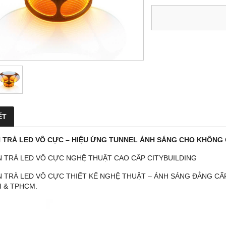
ẾT
 TRÀ LED VÔ CỰC – HIỆU ỨNG TUNNEL ÁNH SÁNG CHO KHÔNG G
N TRÀ LED VÔ CỰC NGHỆ THUẬT CAO CẤP CITYBUILDING
N TRÀ LED VÔ CỰC THIẾT KẾ NGHỆ THUẬT – ÁNH SÁNG ĐẲNG CẤP
I & TPHCM.