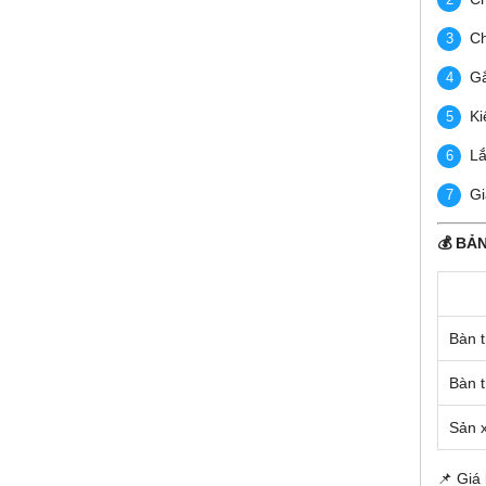
Ch
Gắ
Ki
Lắ
Gi
💰 BẢ
Bàn t
Bàn t
Sản x
📌 Giá