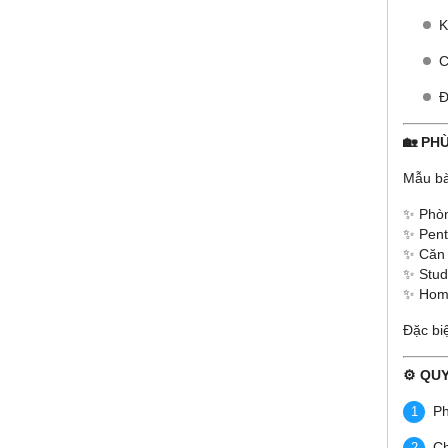
K
C
Đ
🏡 PH
Mẫu bà
✨ Phòn
✨ Pent
✨ Căn 
✨ Stud
✨ Home
Đặc bi
⚙️ QU
Ph
Ch