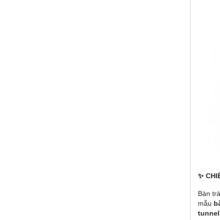
✨ CHI
Bàn tr
mẫu
b
tunnel