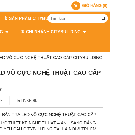
GIỎ HÀNG
(
0
)
🔖 SẢN PHẨM CITYBUILDING
ING
🔖 CHI NHÁNH CITYBUILDING
LED VÔ CỰC NGHỆ THUẬT CAO CẤP CITYBUILDING
ED VÔ CỰC NGHỆ THUẬT CAO CẤP
á
)
ET
LINKEDIN
 BÀN TRÀ LED VÔ CỰC NGHỆ THUẬT CAO CẤP
CỰC THIẾT KẾ NGHỆ THUẬT – ÁNH SÁNG ĐẲNG
O YÊU CẦU CITYBUILDING TẠI HÀ NỘI & TPHCM.