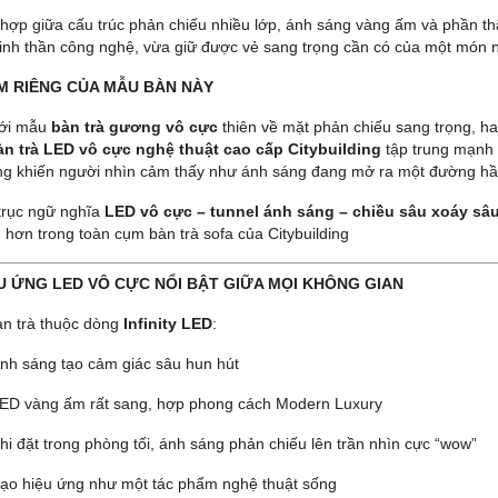
 hợp giữa cấu trúc phản chiếu nhiều lớp, ánh sáng vàng ấm và phần 
inh thần công nghệ, vừa giữ được vẻ sang trọng cần có của một món nộ
ỂM RIÊNG CỦA MẪU BÀN NÀY
với mẫu
bàn trà gương vô cực
thiên về mặt phản chiếu sang trọng, 
àn trà LED vô cực nghệ thuật cao cấp Citybuilding
tập trung mạnh
ng khiến người nhìn cảm thấy như ánh sáng đang mở ra một đường hầm
trục ngữ nghĩa
LED vô cực – tunnel ánh sáng – chiều sâu xoáy sâ
 hơn trong toàn cụm bàn trà sofa của Citybuilding
ỆU ỨNG LED VÔ CỰC NỔI BẬT GIỮA MỌI KHÔNG GIAN
n trà thuộc dòng
Infinity LED
:
nh sáng tạo cảm giác sâu hun hút
ED vàng ấm rất sang, hợp phong cách Modern Luxury
hi đặt trong phòng tối, ánh sáng phản chiếu lên trần nhìn cực “wow”
ạo hiệu ứng như một tác phẩm nghệ thuật sống