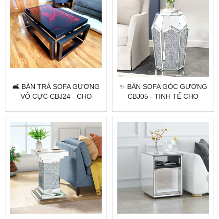
🛋 BÀN TRÀ SOFA GƯƠNG
✨ BÀN SOFA GÓC GƯƠNG
VÔ CỰC CBJ24 - CHO
CBJ05 - TINH TẾ CHO
KHÔNG GIAN HIỆN ĐẠI 🛋
KHÔNG GIAN NỘI THẤT ✨