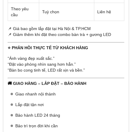
Theo yêu
Tuỳ chọn
Liên hệ
cầu
📌 Giá bao gồm lắp đặt tại Hà Nội & TP.HCM
📌 Giảm thêm khi đặt theo combo bàn trà + gương LED
⭐ PHẢN HỒI THỰC TẾ TỪ KHÁCH HÀNG
“Ánh vàng đẹp xuất sắc.”
“Đặt vào phòng nhìn sang hơn hẳn.”
“Bàn bo cong tinh tế, LED rất xịn và bền.”
🚚 GIAO HÀNG – LẮP ĐẶT – BẢO HÀNH
Giao nhanh nội thành
Lắp đặt tận nơi
Bảo hành LED 24 tháng
Bảo trì trọn đời khi cần