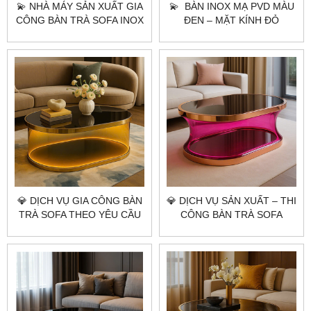
💫 NHÀ MÁY SẢN XUẤT GIA
💫 BÀN INOX MẠ PVD MÀU
CÔNG BÀN TRÀ SOFA INOX
ĐEN – MẶT KÍNH ĐỎ
MẠ PVD THEO YÊU CẦU HÀ
XUYÊN SÁNG LED
NỘI TPHCM |
CITYBUILDING
CITYBUILDING
💎​​​​​​​ DỊCH VỤ GIA CÔNG BÀN
💎​​​​​​​ DỊCH VỤ SẢN XUẤT – THI
TRÀ SOFA THEO YÊU CẦU
CÔNG BÀN TRÀ SOFA
CITYBUILDING – BÀN
THEO YÊU CẦU | BÀN
AURORA HỒNG ÁNH KIM
AURORA HỒNG ÁNH KIM |
ĐẲNG CẤP NGHỆ THUẬT
CITYBUILDING 💎✨
ÁNH SÁNG