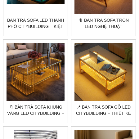
BÀN TRÀ SOFA LED THÀNH
🔖 BÀN TRÀ SOFA TRÒN
PHỐ CITYBUILDING – KIỆT
LED NGHỆ THUẬT
TÁC NGHỆ THUẬT NỘI
CITYBUILDING – THIẾT KẾ
THẤT
ĐỘC BẢN SANG TRỌNG
🔖 BÀN TRÀ SOFA KHUNG
📍 BÀN TRÀ SOFA GỖ LED
VÀNG LED CITYBUILDING –
CITYBUILDING – THIẾT KẾ
MẪU NGHỆ THUẬT SANG
HIỆN ĐẠI CHO CHUNG CƯ
TRỌNG