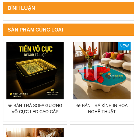
BÌNH LUẬN
SẢN PHẨM CÙNG LOẠI
NEW
💎 BÀN TRÀ SOFA GƯƠNG
💎 BÀN TRÀ KÍNH IN HOA
VÔ CỰC LED CAO CẤP
NGHỆ THUẬT
CITYBUILDING – THIẾT KẾ
CITYBUILDING – THIẾT KẾ
CHIỀU SÂU ÁNH SÁNG
MẶT KÍNH HỌA TIẾT 3D
SANG TRỌNG
SANG TRỌNG