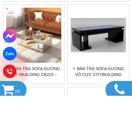
⭐
Zalo
🎀 BÀN TRÀ SOFA GƯƠNG
⭐ BÀN TRÀ SOFA GƯƠNG
CITYBUILDING CBJ19 –
VÔ CỰC CITYBUILDING
ĐIỂM NHẤN PHÒNG KHÁCH
CBJ18 - ĐẲNG CẤP SANG
TRỌNG ⭐
(
0
)