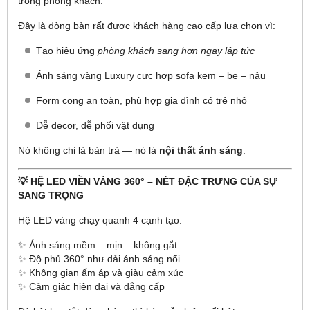
trong phòng khách.
Đây là dòng bàn rất được khách hàng cao cấp lựa chọn vì:
Tạo hiệu ứng
phòng khách sang hơn ngay lập tức
Ánh sáng vàng Luxury cực hợp sofa kem – be – nâu
Form cong an toàn, phù hợp gia đình có trẻ nhỏ
Dễ decor, dễ phối vật dụng
Nó không chỉ là bàn trà — nó là
nội thất ánh sáng
.
💡 HỆ LED VIỀN VÀNG 360° – NÉT ĐẶC TRƯNG CỦA SỰ
SANG TRỌNG
Hệ LED vàng chạy quanh 4 cạnh tạo:
✨ Ánh sáng mềm – mịn – không gắt
✨ Độ phủ 360° như dải ánh sáng nổi
✨ Không gian ấm áp và giàu cảm xúc
✨ Cảm giác hiện đại và đẳng cấp