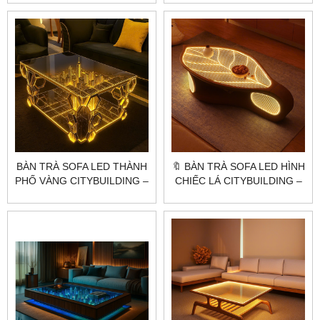
GIAN SANG TRỌNG
THÀNH PHỐ ÁNH VÀNG
SANG TRỌNG
BÀN TRÀ SOFA LED THÀNH
🔖 BÀN TRÀ SOFA LED HÌNH
PHỐ VÀNG CITYBUILDING –
CHIẾC LÁ CITYBUILDING –
THIẾT KẾ MÔ HÌNH 3D ÁNH
THIẾT KẾ NGHỆ THUẬT
VÀNG SANG TRỌNG
SANG TRỌNG