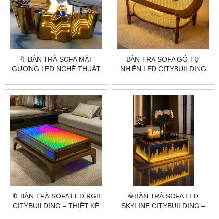
🔖 BÀN TRÀ SOFA MẶT
BÀN TRÀ SOFA GỖ TỰ
GƯƠNG LED NGHỆ THUẬT
NHIÊN LED CITYBUILDING
CITYBUILDING – THIẾT KẾ
– THIẾT KẾ BO CỔ ĐIỂN ẤM
CÔNG NGHỆ TƯƠNG LAI
ÁP CHO PHÒNG KHÁCH
🔖 BÀN TRÀ SOFA LED RGB
💎BÀN TRÀ SOFA LED
CITYBUILDING – THIẾT KẾ
SKYLINE CITYBUILDING –
HIỆN ĐẠI CHO KHÔNG
THIẾT KẾ KÍNH KHẮC