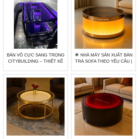
BÀN VÔ CỰC SANG TRỌNG
🌟 NHÀ MÁY SẢN XUẤT BÀN
CITYBUILDING – THIẾT KẾ
TRÀ SOFA THEO YÊU CẦU |
CHIỀU SÂU ÁNH SÁNG CHO
CITYBUILDING – AURORA
KHÔNG GIAN CAO CẤP
GOLD LUXE TABLE ÁNH
VÀNG ĐẲNG CẤP