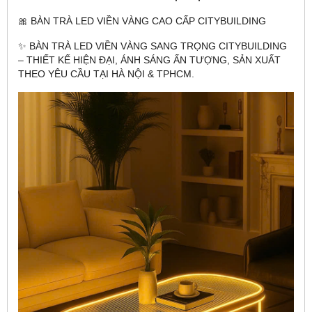
🎀 BÀN TRÀ LED VIỀN VÀNG CAO CẤP CITYBUILDING
✨ BÀN TRÀ LED VIỀN VÀNG SANG TRỌNG CITYBUILDING
– THIẾT KẾ HIỆN ĐẠI, ÁNH SÁNG ẤN TƯỢNG, SẢN XUẤT
THEO YÊU CẦU TẠI HÀ NỘI & TPHCM.