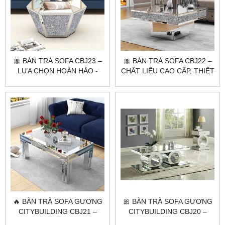
🎀 BÀN TRÀ SOFA CBJ23 –
🎀 BÀN TRÀ SOFA CBJ22 –
LỰA CHỌN HOÀN HẢO -
CHẤT LIỆU CAO CẤP, THIẾT
PHÒNG KHÁCH HIỆN ĐẠI
KẾ TINH TẾ 🌟
🔥 BÀN TRÀ SOFA GƯƠNG
🎀 BÀN TRÀ SOFA GƯƠNG
CITYBUILDING CBJ21 –
CITYBUILDING CBJ20 –
ĐẲNG CẤP KHÔNG GIAN
ĐIỂM NHẤN SANG TRỌNG