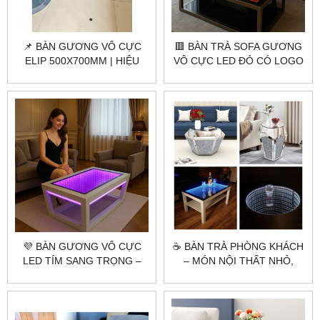
📌 BÀN GƯƠNG VÔ CỰC
🟥 BÀN TRÀ SOFA GƯƠNG
ELIP 500X700MM | HIỆU
VÔ CỰC LED ĐỎ CÓ LOGO
ỨNG LED 3D ĐẲNG CẤP
– CITYBUILDING THIẾT KẾ
CHILL – CITYBUILDING
ĐỘC QUYỀN
💜 BÀN GƯƠNG VÔ CỰC
☕ BÀN TRÀ PHÒNG KHÁCH
LED TÍM SANG TRỌNG –
– MÓN NỘI THẤT NHỎ,
CITYBUILDING SẢN XUẤT
GÓP PHẦN TẠO NÊN
THEO YÊU CẦU
PHONG CÁCH LỚN!