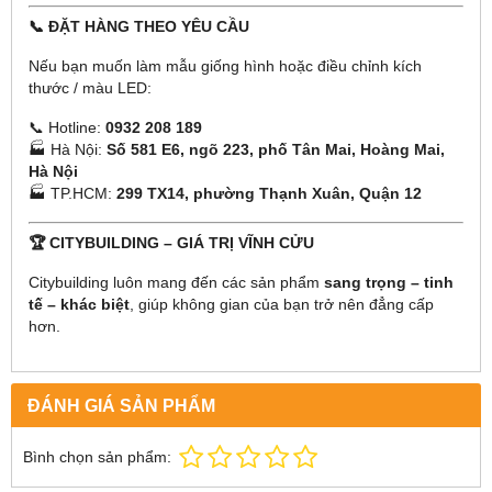
📞 ĐẶT HÀNG THEO YÊU CẦU
Nếu bạn muốn làm mẫu giống hình hoặc điều chỉnh kích
thước / màu LED:
📞 Hotline:
0932 208 189
🏭 Hà Nội:
Số 581 E6, ngõ 223, phố Tân Mai, Hoàng Mai,
Hà Nội
🏭 TP.HCM:
299 TX14, phường Thạnh Xuân, Quận 12
🏆 CITYBUILDING – GIÁ TRỊ VĨNH CỬU
Citybuilding luôn mang đến các sản phẩm
sang trọng – tinh
tế – khác biệt
, giúp không gian của bạn trở nên đẳng cấp
hơn.
ĐÁNH GIÁ SẢN PHẨM
Bình chọn sản phẩm: