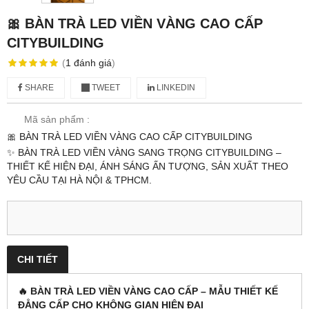
🎀 BÀN TRÀ LED VIỀN VÀNG CAO CẤP
CITYBUILDING
(
1
đánh giá
)
SHARE
TWEET
LINKEDIN
Mã sản phẩm :
🎀 BÀN TRÀ LED VIỀN VÀNG CAO CẤP CITYBUILDING
✨ BÀN TRÀ LED VIỀN VÀNG SANG TRỌNG CITYBUILDING –
THIẾT KẾ HIỆN ĐẠI, ÁNH SÁNG ẤN TƯỢNG, SẢN XUẤT THEO
YÊU CẦU TẠI HÀ NỘI & TPHCM.
CHI TIẾT
🔥 BÀN TRÀ LED VIỀN VÀNG CAO CẤP – MẪU THIẾT KẾ
ĐẲNG CẤP CHO KHÔNG GIAN HIỆN ĐẠI