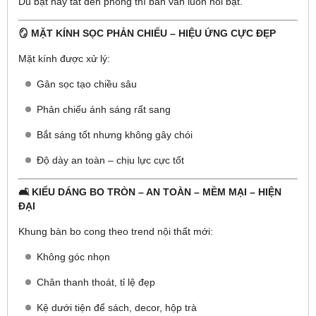
Dù bật hay tắt đèn phòng thì bàn vẫn luôn nổi bật.
🪞 MẶT KÍNH SỌC PHẢN CHIẾU – HIỆU ỨNG CỰC ĐẸP
Mặt kính được xử lý:
Gân sọc tạo chiều sâu
Phản chiếu ánh sáng rất sang
Bắt sáng tốt nhưng không gây chói
Độ dày an toàn – chịu lực cực tốt
🛋️ KIỂU DÁNG BO TRÒN – AN TOÀN – MỀM MẠI – HIỆN
ĐẠI
Khung bàn bo cong theo trend nội thất mới:
Không góc nhọn
Chân thanh thoát, tỉ lệ đẹp
Kệ dưới tiện để sách, decor, hộp trà