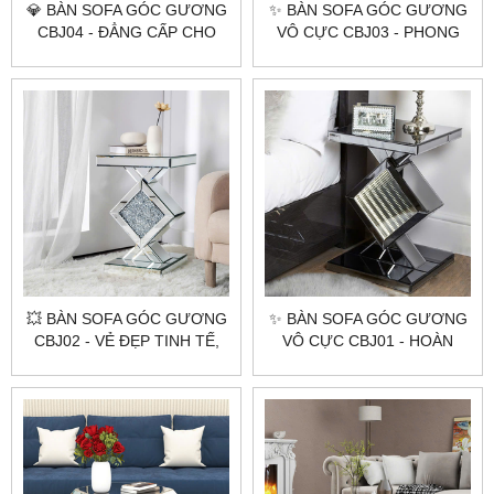
💎 BÀN SOFA GÓC GƯƠNG
✨ BÀN SOFA GÓC GƯƠNG
CBJ04 - ĐẲNG CẤP CHO
VÔ CỰC CBJ03 - PHONG
GIA CHỦ SÀNH ĐIỆU!
CÁCH HIỆN ĐẠI ✨
💥 BÀN SOFA GÓC GƯƠNG
✨ BÀN SOFA GÓC GƯƠNG
CBJ02 - VẺ ĐẸP TINH TẾ,
VÔ CỰC CBJ01 - HOÀN
THỜI THƯỢNG!
HẢO - HIỆN ĐẠI ✨