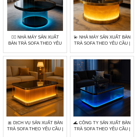
👷‍♂️ NHÀ MÁY SẢN XUẤT
💫 NHÀ MÁY SẢN XUẤT BÀN
BÀN TRÀ SOFA THEO YÊU
TRÀ SOFA THEO YÊU CẦU |
CẦU | CITYBUILDING –
CITYBUILDING – ĐẲNG CẤP
OCEAN BLUE LUXE
AURORA LUXE
🎀 DỊCH VỤ SẢN XUẤT BÀN
🌊 CÔNG TY SẢN XUẤT BÀN
TRÀ SOFA THEO YÊU CẦU |
TRÀ SOFA THEO YÊU CẦU |
CITYBUILDING – ĐẲNG CẤP
CITYBUILDING – ĐẲNG CẤP