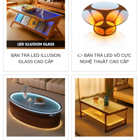
BÀN TRÀ LED ILLUSION
👉 BÀN TRÀ LED VÔ CỰC
GLASS CAO CẤP
NGHỆ THUẬT CAO CẤP
CITYBUILDING – THIẾT KẾ
CITYBUILDING
ÁNH SÁNG ẢO GIÁC HIỆN
ĐẠI