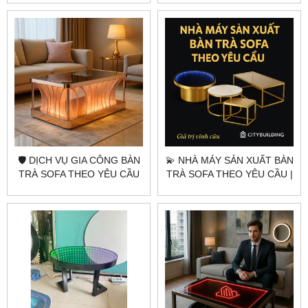
ÁNH SÁNG HOÀNG GIA
TỪNG CHI TIẾT
🛡️ DỊCH VỤ GIA CÔNG BÀN
💫 NHÀ MÁY SẢN XUẤT BÀN
TRÀ SOFA THEO YÊU CẦU
TRÀ SOFA THEO YÊU CẦU |
CITYBUILDING | TẠO NÊN
CITYBUILDING – SANG
PHONG CÁCH RIÊNG CHO
TRỌNG, TINH TẾ, BỀN ĐẸP
KHÔNG GIAN SỐNG