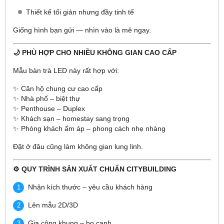
Thiết kế tối giản nhưng đầy tinh tế
Giống hình bạn gửi — nhìn vào là mê ngay.
🌙 PHÙ HỢP CHO NHIỀU KHÔNG GIAN CAO CẤP
Mẫu bàn trà LED này rất hợp với:
✨ Căn hộ chung cư cao cấp
✨ Nhà phố – biệt thự
✨ Penthouse – Duplex
✨ Khách sạn – homestay sang trọng
✨ Phòng khách ấm áp – phong cách nhẹ nhàng
Đặt ở đâu cũng làm không gian lung linh.
⚙️ QUY TRÌNH SẢN XUẤT CHUẨN CITYBUILDING
Nhận kích thước – yêu cầu khách hàng
Lên mẫu 2D/3D
Gia công khung – bo cạnh