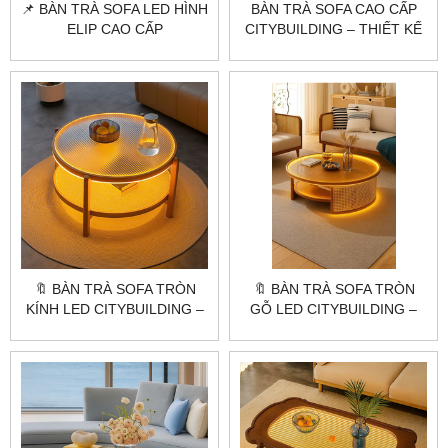
📌 BÀN TRÀ SOFA LED HÌNH
BÀN TRÀ SOFA CAO CẤP
ELIP CAO CẤP
CITYBUILDING – THIẾT KẾ
CITYBUILDING
GỖ LED BO CONG ẤM ÁP
CHO PHÒNG KHÁCH
🔖 BÀN TRÀ SOFA TRÒN
🔖 BÀN TRÀ SOFA TRÒN
KÍNH LED CITYBUILDING –
GỖ LED CITYBUILDING –
THIẾT KẾ KÍNH SỌC
THIẾT KẾ ẤM ÁP CHO
PHONG CÁCH HÀN QUỐC
KHÔNG GIAN SỐNG HIỆN
ĐẠI