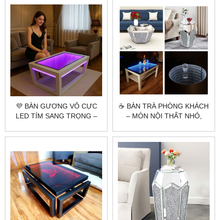
💜 BÀN GƯƠNG VÔ CỰC
☕ BÀN TRÀ PHÒNG KHÁCH
LED TÍM SANG TRỌNG –
– MÓN NỘI THẤT NHỎ,
CITYBUILDING SẢN XUẤT
GÓP PHẦN TẠO NÊN
THEO YÊU CẦU
PHONG CÁCH LỚN!