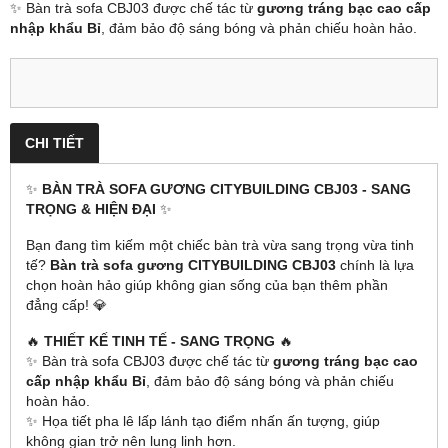
✨ Bàn trà sofa CBJ03 được chế tác từ
gương tráng bạc cao cấp
nhập khẩu Bỉ
, đảm bảo độ sáng bóng và phản chiếu hoàn hảo.
CHI TIẾT
✨
BÀN TRÀ SOFA GƯƠNG CITYBUILDING CBJ03 - SANG
TRỌNG & HIỆN ĐẠI
✨
Bạn đang tìm kiếm một chiếc bàn trà vừa sang trọng vừa tinh
tế?
Bàn trà sofa gương CITYBUILDING CBJ03
chính là lựa
chọn hoàn hảo giúp không gian sống của bạn thêm phần
đẳng cấp! 💎
🔥
THIẾT KẾ TINH TẾ - SANG TRỌNG
🔥
✨ Bàn trà sofa CBJ03 được chế tác từ
gương tráng bạc cao
cấp nhập khẩu Bỉ
, đảm bảo độ sáng bóng và phản chiếu
hoàn hảo.
✨ Họa tiết pha lê lấp lánh tạo điểm nhấn ấn tượng, giúp
không gian trở nên lung linh hơn.