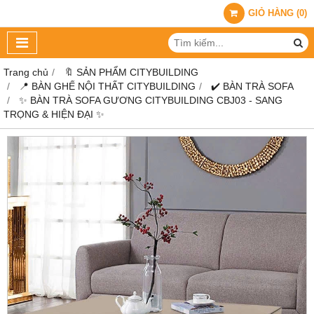
GIỎ HÀNG
(
0
)
Trang chủ
🔖 SẢN PHẨM CITYBUILDING
📍 BÀN GHẾ NỘI THẤT CITYBUILDING
✔️ BÀN TRÀ SOFA
✨ BÀN TRÀ SOFA GƯƠNG CITYBUILDING CBJ03 - SANG
TRỌNG & HIỆN ĐẠI ✨