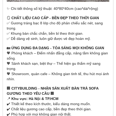
✨ Chi tiết thông số kỹ thuật: 40*80*40cm (cao*dài*rộng)
🪞
CHẤT LIỆU CAO CẤP - BỀN ĐẸP THEO THỜI GIAN
✅ Gương tráng bạc 8 lớp cho độ phản chiếu sắc nét, sang
trọng.
✅ Khung bàn chắc chắn, bền bỉ theo thời gian.
✅ Dễ dàng vệ sinh, luôn giữ được vẻ đẹp hoàn mỹ.
🏡
ỨNG DỤNG ĐA DẠNG - TỎA SÁNG MỌI KHÔNG GIAN
💖 Phòng khách – Điểm nhấn đẳng cấp, nâng tầm không gian
sống.
💖 Sảnh khách sạn, biệt thự – Thể hiện gu thẩm mỹ sang
trọng.
💖 Showroom, quán cafe – Không gian tinh tế, thu hút mọi ánh
nhìn.
🏢
CITYBUILDING - NHẬN SẢN XUẤT BÀN TRÀ SOFA
GƯƠNG THEO YÊU CẦU
🏢
📍
Khu vực: Hà Nội & TP.HCM
✔️ Thiết kế theo kích thước, kiểu dáng mong muốn.
✔️ Chất liệu gương cao cấp, bền đẹp theo thời gian.
✔️ Phù hợp với mọi không gian nội thất.