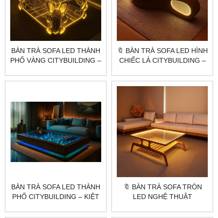
BÀN TRÀ SOFA LED THÀNH
🔖 BÀN TRÀ SOFA LED HÌNH
PHỐ VÀNG CITYBUILDING –
CHIẾC LÁ CITYBUILDING –
THIẾT KẾ MÔ HÌNH 3D ÁNH
THIẾT KẾ NGHỆ THUẬT
VÀNG SANG TRỌNG
SANG TRỌNG
BÀN TRÀ SOFA LED THÀNH
🔖 BÀN TRÀ SOFA TRÒN
PHỐ CITYBUILDING – KIỆT
LED NGHỆ THUẬT
TÁC NGHỆ THUẬT NỘI
CITYBUILDING – THIẾT KẾ
THẤT
ĐỘC BẢN SANG TRỌNG