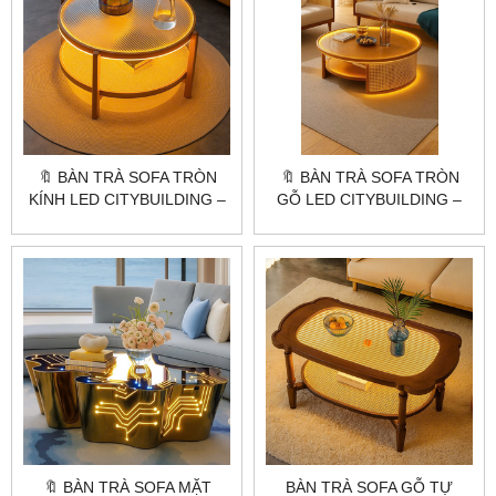
🔖 BÀN TRÀ SOFA TRÒN
🔖 BÀN TRÀ SOFA TRÒN
KÍNH LED CITYBUILDING –
GỖ LED CITYBUILDING –
THIẾT KẾ KÍNH SỌC
THIẾT KẾ ẤM ÁP CHO
PHONG CÁCH HÀN QUỐC
KHÔNG GIAN SỐNG HIỆN
ĐẠI
🔖 BÀN TRÀ SOFA MẶT
BÀN TRÀ SOFA GỖ TỰ