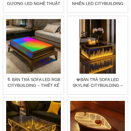
GƯƠNG LED NGHỆ THUẬT
NHIÊN LED CITYBUILDING
CITYBUILDING – THIẾT KẾ
– THIẾT KẾ BO CỔ ĐIỂN ẤM
CÔNG NGHỆ TƯƠNG LAI
ÁP CHO PHÒNG KHÁCH
🔖 BÀN TRÀ SOFA LED RGB
💎BÀN TRÀ SOFA LED
CITYBUILDING – THIẾT KẾ
SKYLINE CITYBUILDING –
HIỆN ĐẠI CHO KHÔNG
THIẾT KẾ KÍNH KHẮC
GIAN SANG TRỌNG
THÀNH PHỐ ÁNH VÀNG
SANG TRỌNG