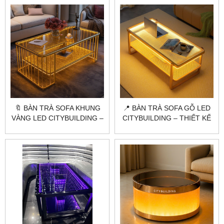
🔖 BÀN TRÀ SOFA KHUNG
📍 BÀN TRÀ SOFA GỖ LED
VÀNG LED CITYBUILDING –
CITYBUILDING – THIẾT KẾ
MẪU NGHỆ THUẬT SANG
HIỆN ĐẠI CHO CHUNG CƯ
TRỌNG