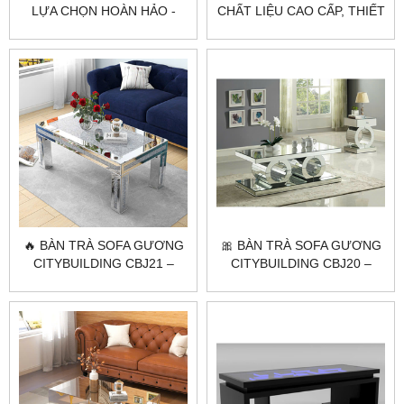
LỰA CHỌN HOÀN HẢO -
CHẤT LIỆU CAO CẤP, THIẾT
PHÒNG KHÁCH HIỆN ĐẠI
KẾ TINH TẾ 🌟
🔥 BÀN TRÀ SOFA GƯƠNG
🎀 BÀN TRÀ SOFA GƯƠNG
CITYBUILDING CBJ21 –
CITYBUILDING CBJ20 –
ĐẲNG CẤP KHÔNG GIAN
ĐIỂM NHẤN SANG TRỌNG
⭐