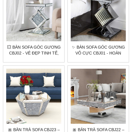
💥 BÀN SOFA GÓC GƯƠNG
✨ BÀN SOFA GÓC GƯƠNG
CBJ02 - VẺ ĐẸP TINH TẾ,
VÔ CỰC CBJ01 - HOÀN
THỜI THƯỢNG!
HẢO - HIỆN ĐẠI ✨
🎀 BÀN TRÀ SOFA CBJ23 –
🎀 BÀN TRÀ SOFA CBJ22 –