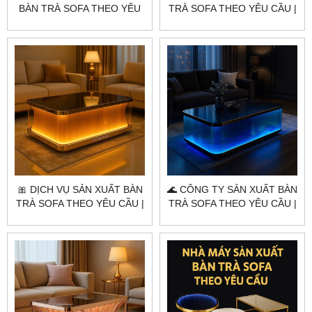
BÀN TRÀ SOFA THEO YÊU
TRÀ SOFA THEO YÊU CẦU |
CẦU | CITYBUILDING –
CITYBUILDING – ĐẲNG CẤP
OCEAN BLUE LUXE
AURORA LUXE
🎀 DỊCH VỤ SẢN XUẤT BÀN
🌊 CÔNG TY SẢN XUẤT BÀN
TRÀ SOFA THEO YÊU CẦU |
TRÀ SOFA THEO YÊU CẦU |
CITYBUILDING – ĐẲNG CẤP
CITYBUILDING – ĐẲNG CẤP
ÁNH SÁNG HOÀNG GIA
TỪNG CHI TIẾT