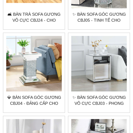
🛋 BÀN TRÀ SOFA GƯƠNG
✨ BÀN SOFA GÓC GƯƠNG
VÔ CỰC CBJ24 - CHO
CBJ05 - TINH TẾ CHO
KHÔNG GIAN HIỆN ĐẠI 🛋
KHÔNG GIAN NỘI THẤT ✨
💎 BÀN SOFA GÓC GƯƠNG
✨ BÀN SOFA GÓC GƯƠNG
CBJ04 - ĐẲNG CẤP CHO
VÔ CỰC CBJ03 - PHONG
GIA CHỦ SÀNH ĐIỆU!
CÁCH HIỆN ĐẠI ✨