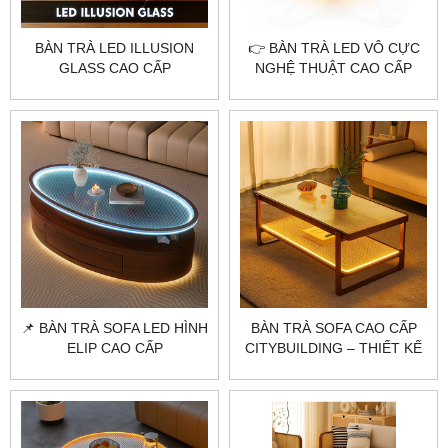
BÀN TRÀ LED ILLUSION
👉 BÀN TRÀ LED VÔ CỰC
GLASS CAO CẤP
NGHỆ THUẬT CAO CẤP
CITYBUILDING – THIẾT KẾ
CITYBUILDING
ÁNH SÁNG ẢO GIÁC HIỆN
ĐẠI
📌 BÀN TRÀ SOFA LED HÌNH
BÀN TRÀ SOFA CAO CẤP
ELIP CAO CẤP
CITYBUILDING – THIẾT KẾ
CITYBUILDING
GỖ LED BO CONG ẤM ÁP
CHO PHÒNG KHÁCH