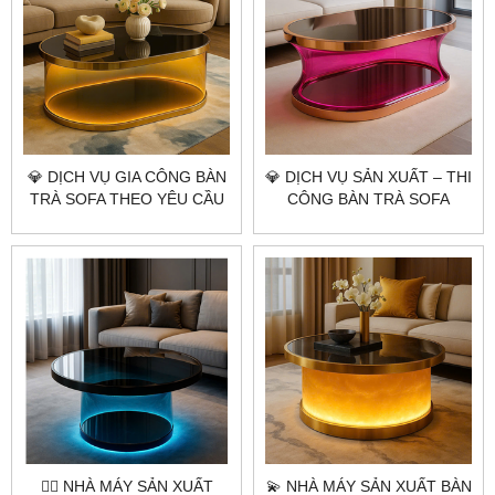
💎​​​​​​​ DỊCH VỤ GIA CÔNG BÀN
💎​​​​​​​ DỊCH VỤ SẢN XUẤT – THI
TRÀ SOFA THEO YÊU CẦU
CÔNG BÀN TRÀ SOFA
CITYBUILDING – BÀN
THEO YÊU CẦU | BÀN
AURORA HỒNG ÁNH KIM
AURORA HỒNG ÁNH KIM |
ĐẲNG CẤP NGHỆ THUẬT
CITYBUILDING 💎✨
ÁNH SÁNG
👷‍♂️ NHÀ MÁY SẢN XUẤT
💫 NHÀ MÁY SẢN XUẤT BÀN