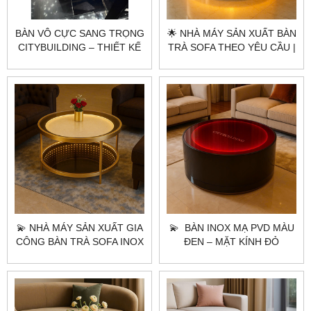
BÀN VÔ CỰC SANG TRỌNG
🌟 NHÀ MÁY SẢN XUẤT BÀN
CITYBUILDING – THIẾT KẾ
TRÀ SOFA THEO YÊU CẦU |
CHIỀU SÂU ÁNH SÁNG CHO
CITYBUILDING – AURORA
KHÔNG GIAN CAO CẤP
GOLD LUXE TABLE ÁNH
VÀNG ĐẲNG CẤP
💫 NHÀ MÁY SẢN XUẤT GIA
💫 BÀN INOX MẠ PVD MÀU
CÔNG BÀN TRÀ SOFA INOX
ĐEN – MẶT KÍNH ĐỎ
MẠ PVD THEO YÊU CẦU HÀ
XUYÊN SÁNG LED
NỘI TPHCM |
CITYBUILDING
CITYBUILDING