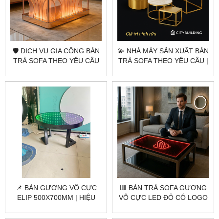
🛡️ DỊCH VỤ GIA CÔNG BÀN
💫 NHÀ MÁY SẢN XUẤT BÀN
TRÀ SOFA THEO YÊU CẦU
TRÀ SOFA THEO YÊU CẦU |
CITYBUILDING | TẠO NÊN
CITYBUILDING – SANG
PHONG CÁCH RIÊNG CHO
TRỌNG, TINH TẾ, BỀN ĐẸP
KHÔNG GIAN SỐNG
📌 BÀN GƯƠNG VÔ CỰC
🟥 BÀN TRÀ SOFA GƯƠNG
ELIP 500X700MM | HIỆU
VÔ CỰC LED ĐỎ CÓ LOGO
ỨNG LED 3D ĐẲNG CẤP
– CITYBUILDING THIẾT KẾ
CHILL – CITYBUILDING
ĐỘC QUYỀN