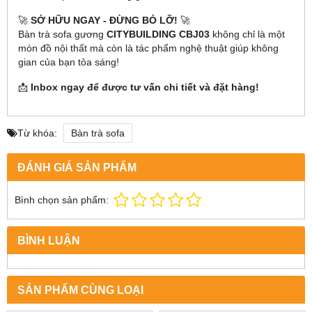
🚀
SỞ HỮU NGAY - ĐỪNG BỎ LỠ!
🚀
Bàn trà sofa gương
CITYBUILDING CBJ03
không chỉ là một
món đồ nội thất mà còn là tác phẩm nghệ thuật giúp không
gian của bạn tỏa sáng!
📩
Inbox ngay để được tư vấn chi tiết và đặt hàng!
Từ khóa:
Bàn trà sofa
ĐÁNH GIÁ SẢN PHẨM
Bình chọn sản phẩm:
BÌNH LUẬN
SẢN PHẨM CÙNG LOẠI