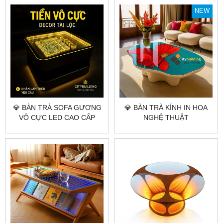
NEW
💎 BÀN TRÀ SOFA GƯƠNG
💎 BÀN TRÀ KÍNH IN HOA
VÔ CỰC LED CAO CẤP
NGHỆ THUẬT
CITYBUILDING – THIẾT KẾ
CITYBUILDING – THIẾT KẾ
CHIỀU SÂU ÁNH SÁNG
MẶT KÍNH HỌA TIẾT 3D
SANG TRỌNG
SANG TRỌNG