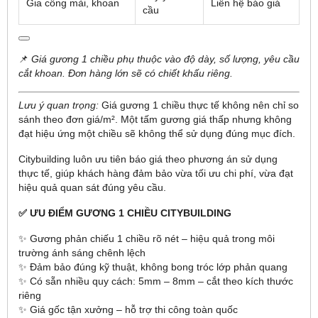
Gia công mài, khoan
Liên hệ báo giá
cầu
📌
Giá gương 1 chiều phụ thuộc vào độ dày, số lượng, yêu cầu
cắt khoan. Đơn hàng lớn sẽ có chiết khấu riêng.
Lưu ý quan trọng:
Giá gương 1 chiều thực tế không nên chỉ so
sánh theo đơn giá/m². Một tấm gương giá thấp nhưng không
đạt hiệu ứng một chiều sẽ không thể sử dụng đúng mục đích.
Citybuilding luôn ưu tiên báo giá theo phương án sử dụng
thực tế, giúp khách hàng đảm bảo vừa tối ưu chi phí, vừa đạt
hiệu quả quan sát đúng yêu cầu.
✅ ƯU ĐIỂM GƯƠNG 1 CHIỀU CITYBUILDING
✨ Gương phản chiếu 1 chiều rõ nét – hiệu quả trong môi
trường ánh sáng chênh lệch
✨ Đảm bảo đúng kỹ thuật, không bong tróc lớp phản quang
✨ Có sẵn nhiều quy cách: 5mm – 8mm – cắt theo kích thước
riêng
✨ Giá gốc tận xưởng – hỗ trợ thi công toàn quốc