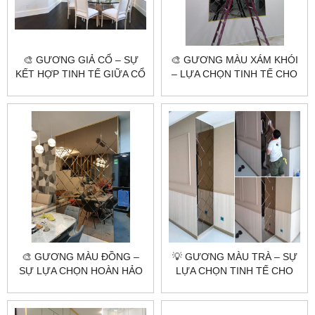
🎨 GƯƠNG GIẢ CỔ – SỰ
🎨 GƯƠNG MÀU XÁM KHÓI
KẾT HỢP TINH TẾ GIỮA CỔ
– LỰA CHỌN TINH TẾ CHO
ĐIỂN VÀ HIỆN ĐẠI 🌟
KHÔNG GIAN HIỆN ĐẠI 🌟
🎨 GƯƠNG MÀU ĐỒNG –
💡 GƯƠNG MÀU TRÀ – SỰ
SỰ LỰA CHỌN HOÀN HẢO
LỰA CHỌN TINH TẾ CHO
CHO KHÔNG GIAN SANG
KHÔNG GIAN CỦA BẠN 🌟
TRỌNG 🌟