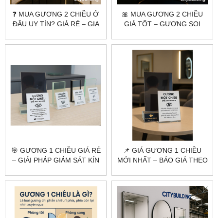
❓ MUA GƯƠNG 2 CHIỀU Ở
🎀 MUA GƯƠNG 2 CHIỀU
ĐÂU UY TÍN? GIÁ RẺ – GIA
GIÁ TỐT – GƯƠNG SOI
CÔNG THEO YÊU CẦU
CHẤT LƯỢNG, CẮT THEO
YÊU CẦU
🎯 GƯƠNG 1 CHIỀU GIÁ RẺ
📌 GIÁ GƯƠNG 1 CHIỀU
– GIẢI PHÁP GIÁM SÁT KÍN
MỚI NHẤT – BÁO GIÁ THEO
ĐÁO, TIẾT KIỆM CHI PHÍ
M2 & TƯ VẤN LẮP ĐẶT