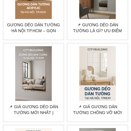
GƯƠNG DẺO DÁN TƯỜNG
📌 GƯƠNG DẺO DÁN
HÀ NỘI TP.HCM – GỌN
TƯỜNG LÀ GÌ? ƯU ĐIỂM
NHẸ, DỄ LẮP |
VÀ ỨNG DỤNG |
CITYBUILDING
CITYBUILDING
📌 GIÁ GƯƠNG DẺO DÁN
📌 GIÁ GƯƠNG DÁN
TƯỜNG MỚI NHẤT |
TƯỜNG CHỐNG VỠ MỚI
CITYBUILDING
NHẤT 2025 | CITYBUILDING