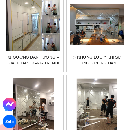
🎨 GƯƠNG DÁN TƯỜNG –
✨ NHỮNG LƯU Ý KHI SỬ
GIẢI PHÁP TRANG TRÍ NỘI
DỤNG GƯƠNG DÁN
THẤT TINH TẾ VÀ TIỆN LỢI
TƯỜNG TRONG PHONG
THỦY ✨
Zalo