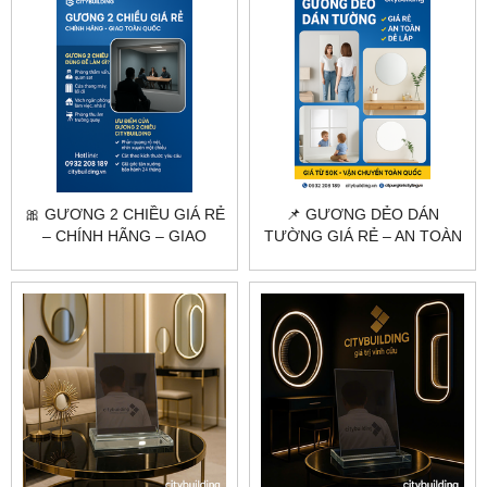
🎀 GƯƠNG 2 CHIỀU GIÁ RẺ
📌 GƯƠNG DẺO DÁN
– CHÍNH HÃNG – GIAO
TƯỜNG GIÁ RẺ – AN TOÀN
TOÀN QUỐC |
– DỄ LẮP | CITYBUILDING
CITYBUILDING