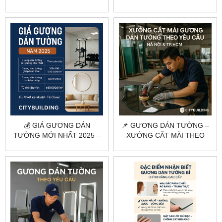
– TẠO ĐẲNG CẤP KHÔNG
THUẬT MỞ RỘNG KHÔNG
GIAN SỐNG HIỆN ĐẠI
GIAN SỐNG
💰 GIÁ GƯƠNG DÁN
📌 GƯƠNG DÁN TƯỜNG –
TƯỜNG MỚI NHẤT 2025 –
XƯỞNG CẮT MÀI THEO
CẮT THEO YÊU CẦU |
YÊU CẦU TẠI HÀ NỘI &
CITYBUILDING
HCM