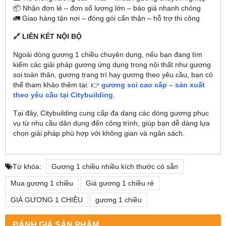
📦 Nhận đơn lẻ – đơn số lượng lớn – báo giá nhanh chóng
🚛 Giao hàng tận nơi – đóng gói cẩn thận – hỗ trợ thi công
🔗 LIÊN KẾT NỘI BỘ
Ngoài dòng gương 1 chiều chuyên dụng, nếu bạn đang tìm
kiếm các giải pháp gương ứng dụng trong nội thất như gương
soi toàn thân, gương trang trí hay gương theo yêu cầu, bạn có
thể tham khảo thêm tại: 👉
gương soi cao cấp – sản xuất
theo yêu cầu tại Citybuilding
.
Tại đây, Citybuilding cung cấp đa dạng các dòng gương phục
vụ từ nhu cầu dân dụng đến công trình, giúp bạn dễ dàng lựa
chọn giải pháp phù hợp với không gian và ngân sách.
Từ khóa:
Gương 1 chiều nhiều kích thước có sẵn
Mua gương 1 chiều
Giá gương 1 chiều rẻ
GIÁ GƯƠNG 1 CHIỀU
gương 1 chiều
ĐÁNH GIÁ SẢN PHẨM