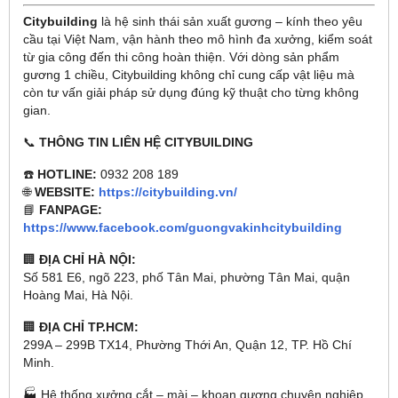
Citybuilding
là hệ sinh thái sản xuất gương – kính theo yêu
cầu tại Việt Nam, vận hành theo mô hình đa xưởng, kiểm soát
từ gia công đến thi công hoàn thiện. Với dòng sản phẩm
gương 1 chiều, Citybuilding không chỉ cung cấp vật liệu mà
còn tư vấn giải pháp sử dụng đúng kỹ thuật cho từng không
gian.
📞
THÔNG TIN LIÊN HỆ CITYBUILDING
☎️
HOTLINE:
0932 208 189
🌐
WEBSITE:
https://citybuilding.vn/
📘
FANPAGE:
https://www.facebook.com/guongvakinhcitybuilding
🏢
ĐỊA CHỈ HÀ NỘI:
Số 581 E6, ngõ 223, phố Tân Mai, phường Tân Mai, quận
Hoàng Mai, Hà Nội.
🏢
ĐỊA CHỈ TP.HCM:
299A – 299B TX14, Phường Thới An, Quận 12, TP. Hồ Chí
Minh.
🏭 Hệ thống xưởng cắt – mài – khoan gương chuyên nghiệp