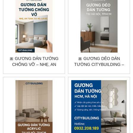
🎀 GƯƠNG DÁN TƯỜNG
🎀 GƯƠNG DẺO DÁN
CHỐNG VỠ – NHẸ, AN
TƯỜNG CITYBUILDING –
TOÀN, SOI RÕ, GIÁ RẺ
NHẸ, DỄ DÁN, GIAO HÀNG
TẬN NƠI