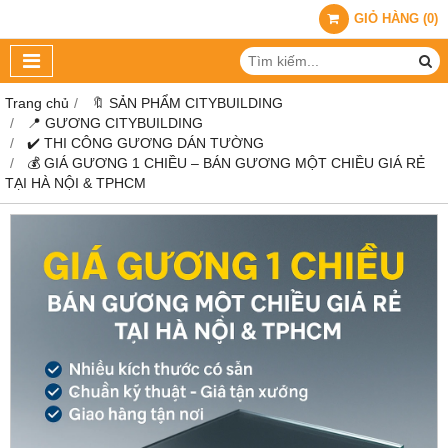
GIỎ HÀNG
(
0
)
Trang chủ
🔖 SẢN PHẨM CITYBUILDING
📍 GƯƠNG CITYBUILDING
✔️ THI CÔNG GƯƠNG DÁN TƯỜNG
💰 GIÁ GƯƠNG 1 CHIỀU – BÁN GƯƠNG MỘT CHIỀU GIÁ RẺ
TẠI HÀ NỘI & TPHCM