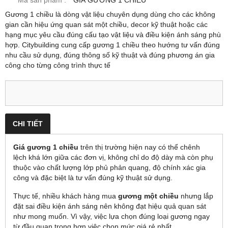
Mã sản phẩm :
GIÁ GƯƠNG 1 CHIỀU
Gương 1 chiều là dòng vật liệu chuyên dụng dùng cho các không
gian cần hiệu ứng quan sát một chiều, decor kỹ thuật hoặc các
hạng mục yêu cầu đúng cấu tạo vật liệu và điều kiện ánh sáng phù
hợp. Citybuilding cung cấp gương 1 chiều theo hướng tư vấn đúng
nhu cầu sử dụng, đúng thông số kỹ thuật và đúng phương án gia
công cho từng công trình thực tế
CHI TIẾT
Giá gương 1 chiều
trên thị trường hiện nay có thể chênh
lệch khá lớn giữa các đơn vị, không chỉ do độ dày mà còn phụ
thuộc vào chất lượng lớp phủ phản quang, độ chính xác gia
công và đặc biệt là tư vấn đúng kỹ thuật sử dụng.
Thực tế, nhiều khách hàng mua
gương một chiều
nhưng lắp
đặt sai điều kiện ánh sáng nên không đạt hiệu quả quan sát
như mong muốn. Vì vậy, việc lựa chọn đúng loại gương ngay
từ đầu quan trọng hơn việc chọn mức giá rẻ nhất.