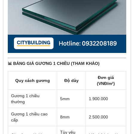
📊 BẢNG GIÁ GƯƠNG 1 CHIỀU (THAM KHẢO)
Đơn giá
Quy cách gương
Độ dày
(VNĐ/m²)
Gương 1 chiều
5mm
1.900.000
thường
Gương 1 chiều cao
8mm
2.500.000
cấp
Tùy yêu