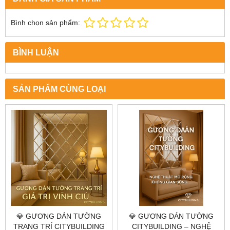
Bình chọn sản phẩm:
BÌNH LUẬN
SẢN PHẨM CÙNG LOẠI
💎 GƯƠNG DÁN TƯỜNG
💎 GƯƠNG DÁN TƯỜNG
TRANG TRÍ CITYBUILDING
CITYBUILDING – NGHỆ