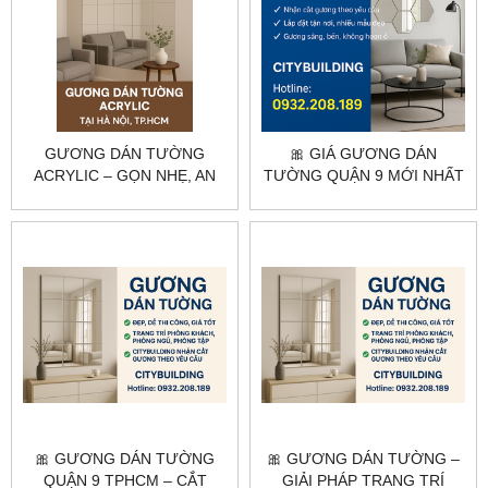
GƯƠNG DÁN TƯỜNG
🎀 GIÁ GƯƠNG DÁN
ACRYLIC – GỌN NHẸ, AN
TƯỜNG QUẬN 9 MỚI NHẤT
TOÀN, DỄ LẮP ĐẶT |
– THI CÔNG TẬN NƠI, GIÁ
CITYBUILDING
TỐT
🎀 GƯƠNG DÁN TƯỜNG
🎀 GƯƠNG DÁN TƯỜNG –
QUẬN 9 TPHCM – CẮT
GIẢI PHÁP TRANG TRÍ