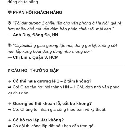
đúng chức năng.
💬 PHẢN HỒI KHÁCH HÀNG
🌟
“Tôi đặt gương 1 chiều lắp cho văn phòng ở Hà Nội, giá rẻ
hơn nhiều chỗ mà vẫn đảm bảo phản chiếu rõ, mài đẹp.”
—
Anh Duy, Đống Đa, HN
🌟
“Citybuilding giao gương tận nơi, đóng gói kỹ, không sứt
mẻ, lắp xong hoạt động đúng như mong đợi.”
—
Chị Linh, Quận 3, HCM
❓ CÂU HỎI THƯỜNG GẶP
🔸
Có thể mua gương lẻ 1 – 2 tấm không?
➡️ Có! Giao tận nơi nội thành HN – HCM, đơn nhỏ vẫn phục
vụ chu đáo.
🔸
Gương có thể khoan lỗ, cắt bo không?
➡️ Có. Chúng tôi nhận gia công theo bản vẽ kỹ thuật.
🔸
Có hỗ trợ lắp đặt không?
➡️ Có đội thi công lắp đặt nếu bạn cần trọn gói.