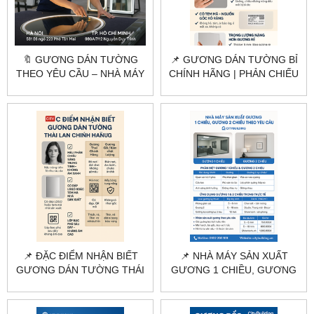
🔖 GƯƠNG DÁN TƯỜNG
📌 GƯƠNG DÁN TƯỜNG BỈ
THEO YÊU CẦU – NHÀ MÁY
CHÍNH HÃNG | PHẢN CHIẾU
CẮT GƯƠNG HÀ NỘI &
SẮC NÉT – KHÔNG Ố MỐC
TP.HCM
📌 ĐẶC ĐIỂM NHẬN BIẾT
📌 NHÀ MÁY SẢN XUẤT
GƯƠNG DÁN TƯỜNG THÁI
GƯƠNG 1 CHIỀU, GƯƠNG
LAN CHÍNH HÃNG |
2 CHIỀU THEO YÊU CẦU |
CITYBUILDING
CITYBUILDING