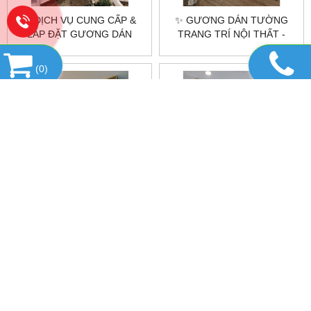
✨ DỊCH VỤ CUNG CẤP &
✨ GƯƠNG DÁN TƯỜNG
LẮP ĐẶT GƯƠNG DÁN
TRANG TRÍ NỘI THẤT -
TƯỜNG TẠI HÀ NỘI &
THƯƠNG HIỆU
TP.HCM - CITYBUILDING ✨
CITYBUILDING ✨
(
0
)
⭐ GƯƠNG DÁN TƯỜNG
MẪU GƯƠNG TRANG TRÍ
CITYBUILDING – GIẢI PHÁP
PHÒNG KHÁCH
TỐI ƯU CHO KHÔNG GIAN
HIỆN ĐẠI ⭐