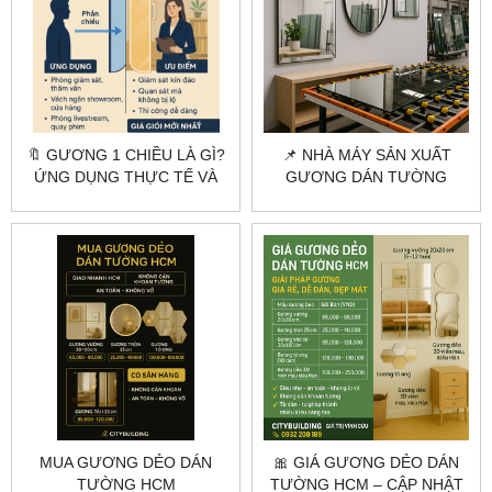
🔖 GƯƠNG 1 CHIỀU LÀ GÌ?
📌 NHÀ MÁY SẢN XUẤT
ỨNG DỤNG THỰC TẾ VÀ
GƯƠNG DÁN TƯỜNG
BÁO GIÁ GƯƠNG 1 CHIỀU
THEO YÊU CẦU – GIA
MỚI NHẤT
CÔNG CHUYÊN NGHIỆP
MUA GƯƠNG DẺO DÁN
🎀 GIÁ GƯƠNG DẺO DÁN
TƯỜNG HCM
TƯỜNG HCM – CẬP NHẬT