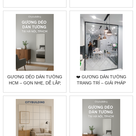
CITYBUILDING – GƯƠNG
MỚI NHẤT 2025 |
NHẸ, GIAO NHANH
CITYBUILDING
GƯƠNG DẺO DÁN TƯỜNG
❤️ GƯƠNG DÁN TƯỜNG
HCM – GỌN NHẸ, DỄ LẮP,
TRANG TRÍ – GIẢI PHÁP
PHÙ HỢP KHÔNG GIAN
TỐI ƯU KHÔNG GIAN TỪ
LINH HOẠT | CITYBUILDING
CITYBUILDING