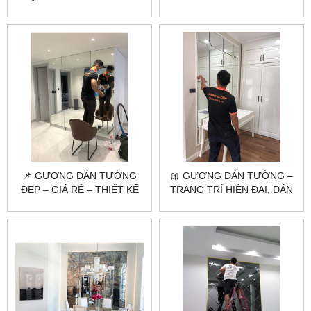
THEO YÊU CẦU, LẮP ĐẶT
KHÔNG GIAN HIỆN ĐẠI &
TẬN NƠI
TIẾT KIỆM
📌 GƯƠNG DÁN TƯỜNG
🎀 GƯƠNG DÁN TƯỜNG –
ĐẸP – GIÁ RẺ – THIẾT KẾ
TRANG TRÍ HIỆN ĐẠI, DÁN
THEO YÊU CẦU
NHANH – ĐẸP NGAY!