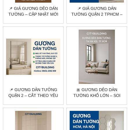
📌 GIÁ GƯƠNG DẺO DÁN
📌 GIÁ GƯƠNG DÁN
TƯỜNG – CẬP NHẬT MỚI
TƯỜNG QUẬN 2 TPHCM –
NHẤT, GIAO TẬN NƠI
BÁO GIÁ THI CÔNG MỚI
NHẤT
📌 GƯƠNG DÁN TƯỜNG
🎀 GƯƠNG DẺO DÁN
QUẬN 2 – CẮT THEO YÊU
TƯỜNG KHỔ LỚN – SOI
CẦU, THI CÔNG TẠI NHÀ
TOÀN THÂN, DỄ DÁN, GIÁ
RẺ