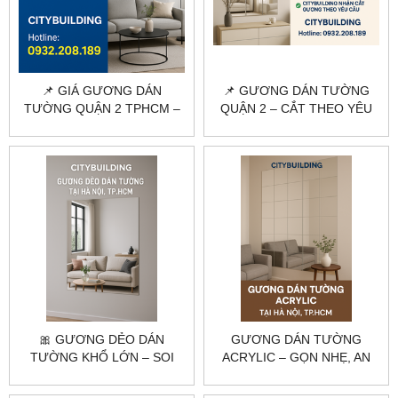
📌 GIÁ GƯƠNG DÁN
📌 GƯƠNG DÁN TƯỜNG
TƯỜNG QUẬN 2 TPHCM –
QUẬN 2 – CẮT THEO YÊU
BÁO GIÁ THI CÔNG MỚI
CẦU, THI CÔNG TẠI NHÀ
NHẤT
🎀 GƯƠNG DẺO DÁN
GƯƠNG DÁN TƯỜNG
TƯỜNG KHỔ LỚN – SOI
ACRYLIC – GỌN NHẸ, AN
TOÀN THÂN, DỄ DÁN, GIÁ
TOÀN, DỄ LẮP ĐẶT |
RẺ
CITYBUILDING