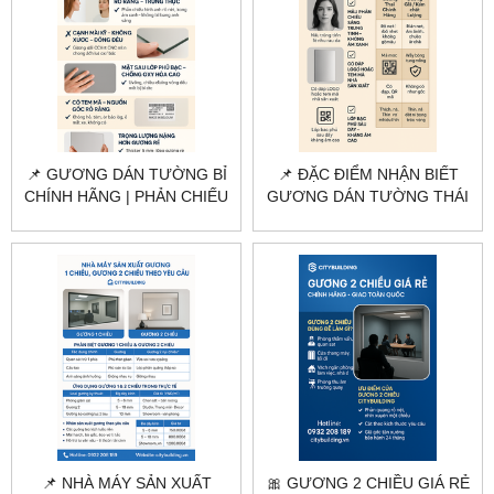
📌 GƯƠNG DÁN TƯỜNG BỈ
📌 ĐẶC ĐIỂM NHẬN BIẾT
CHÍNH HÃNG | PHẢN CHIẾU
GƯƠNG DÁN TƯỜNG THÁI
SẮC NÉT – KHÔNG Ố MỐC
LAN CHÍNH HÃNG |
CITYBUILDING
📌 NHÀ MÁY SẢN XUẤT
🎀 GƯƠNG 2 CHIỀU GIÁ RẺ