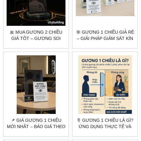
🎀 MUA GƯƠNG 2 CHIỀU
🎯 GƯƠNG 1 CHIỀU GIÁ RẺ
GIÁ TỐT – GƯƠNG SOI
– GIẢI PHÁP GIÁM SÁT KÍN
CHẤT LƯỢNG, CẮT THEO
ĐÁO, TIẾT KIỆM CHI PHÍ
YÊU CẦU
📌 GIÁ GƯƠNG 1 CHIỀU
🔖 GƯƠNG 1 CHIỀU LÀ GÌ?
MỚI NHẤT – BÁO GIÁ THEO
ỨNG DỤNG THỰC TẾ VÀ
M2 & TƯ VẤN LẮP ĐẶT
BÁO GIÁ GƯƠNG 1 CHIỀU
MỚI NHẤT