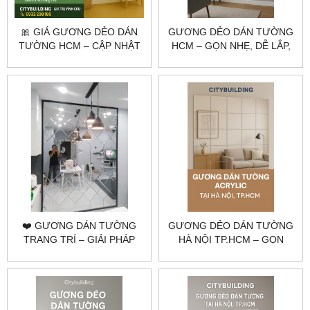
🎀 GIÁ GƯƠNG DẺO DÁN
GƯƠNG DẺO DÁN TƯỜNG
TƯỜNG HCM – CẬP NHẬT
HCM – GỌN NHẸ, DỄ LẮP,
MỚI NHẤT 2025 |
PHÙ HỢP KHÔNG GIAN
CITYBUILDING
LINH HOẠT | CITYBUILDING
❤️ GƯƠNG DÁN TƯỜNG
GƯƠNG DẺO DÁN TƯỜNG
TRANG TRÍ – GIẢI PHÁP
HÀ NỘI TP.HCM – GỌN
TỐI ƯU KHÔNG GIAN TỪ
NHẸ, DỄ LẮP |
CITYBUILDING
CITYBUILDING