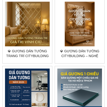
💎 GƯƠNG DÁN TƯỜNG
💎 GƯƠNG DÁN TƯỜNG
TRANG TRÍ CITYBUILDING
CITYBUILDING – NGHỆ
– TẠO ĐẲNG CẤP KHÔNG
THUẬT MỞ RỘNG KHÔNG
GIAN SỐNG HIỆN ĐẠI
GIAN SỐNG