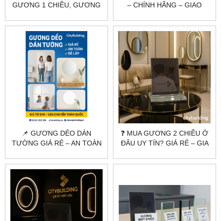
GƯƠNG 1 CHIỀU, GƯƠNG
– CHÍNH HÃNG – GIAO
2 CHIỀU THEO YÊU CẦU |
TOÀN QUỐC |
CITYBUILDING
CITYBUILDING
📌 GƯƠNG DẺO DÁN
❓ MUA GƯƠNG 2 CHIỀU Ở
TƯỜNG GIÁ RẺ – AN TOÀN
ĐÂU UY TÍN? GIÁ RẺ – GIA
– DỄ LẮP | CITYBUILDING
CÔNG THEO YÊU CẦU