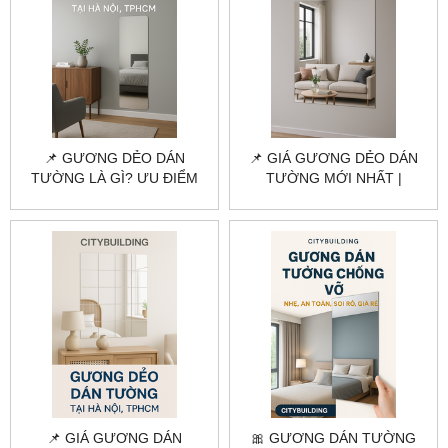
📌 GƯƠNG DẺO DÁN
📌 GIÁ GƯƠNG DẺO DÁN
TƯỜNG LÀ GÌ? ƯU ĐIỂM
TƯỜNG MỚI NHẤT |
VÀ ỨNG DỤNG |
CITYBUILDING
CITYBUILDING
📌 GIÁ GƯƠNG DÁN
🎀 GƯƠNG DÁN TƯỜNG