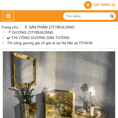
GIỎ HÀNG
(
0
)
Trang chủ
🔖 SẢN PHẨM CITYBUILDING
📍 GƯƠNG CITYBUILDING
✔️ THI CÔNG GƯƠNG DÁN TƯỜNG
Thi công gương giả cổ giá rẻ tại Hà Nội và TP.HCM