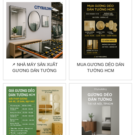
📌 NHÀ MÁY SẢN XUẤT
MUA GƯƠNG DẺO DÁN
GƯƠNG DÁN TƯỜNG
TƯỜNG HCM
THEO YÊU CẦU – GIA
CITYBUILDING – GƯƠNG
CÔNG CHUYÊN NGHIỆP
NHẸ, GIAO NHANH