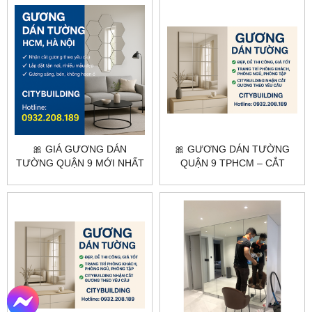
🎀 GIÁ GƯƠNG DÁN
🎀 GƯƠNG DÁN TƯỜNG
TƯỜNG QUẬN 9 MỚI NHẤT
QUẬN 9 TPHCM – CẮT
– THI CÔNG TẬN NƠI, GIÁ
THEO YÊU CẦU, LẮP ĐẶT
TỐT
TẬN NƠI