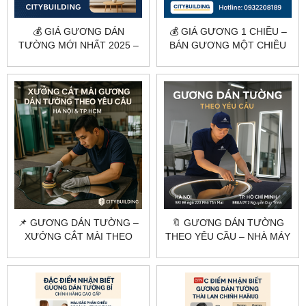
💰 GIÁ GƯƠNG DÁN
💰 GIÁ GƯƠNG 1 CHIỀU –
TƯỜNG MỚI NHẤT 2025 –
BÁN GƯƠNG MỘT CHIỀU
CẮT THEO YÊU CẦU |
GIÁ RẺ TẠI HÀ NỘI &
CITYBUILDING
TPHCM
📌 GƯƠNG DÁN TƯỜNG –
🔖 GƯƠNG DÁN TƯỜNG
XƯỞNG CẮT MÀI THEO
THEO YÊU CẦU – NHÀ MÁY
YÊU CẦU TẠI HÀ NỘI &
CẮT GƯƠNG HÀ NỘI &
HCM
TP.HCM