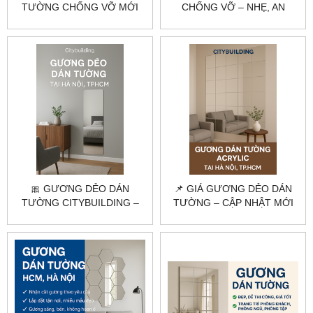
TƯỜNG CHỐNG VỠ MỚI
CHỐNG VỠ – NHẸ, AN
NHẤT 2025 | CITYBUILDING
TOÀN, SOI RÕ, GIÁ RẺ
🎀 GƯƠNG DẺO DÁN
📌 GIÁ GƯƠNG DẺO DÁN
TƯỜNG CITYBUILDING –
TƯỜNG – CẬP NHẬT MỚI
NHẸ, DỄ DÁN, GIAO HÀNG
NHẤT, GIAO TẬN NƠI
TẬN NƠI