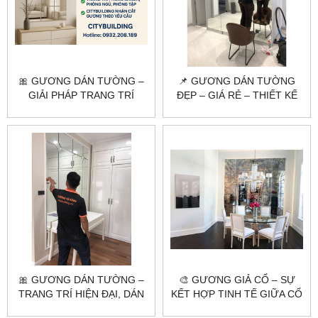
🎀 GƯƠNG DÁN TƯỜNG –
📌 GƯƠNG DÁN TƯỜNG
GIẢI PHÁP TRANG TRÍ
ĐẸP – GIÁ RẺ – THIẾT KẾ
KHÔNG GIAN HIỆN ĐẠI &
THEO YÊU CẦU
TIẾT KIỆM
🎀 GƯƠNG DÁN TƯỜNG –
🎨 GƯƠNG GIẢ CỔ – SỰ
TRANG TRÍ HIỆN ĐẠI, DÁN
KẾT HỢP TINH TẾ GIỮA CỔ
NHANH – ĐẸP NGAY!
ĐIỂN VÀ HIỆN ĐẠI 🌟