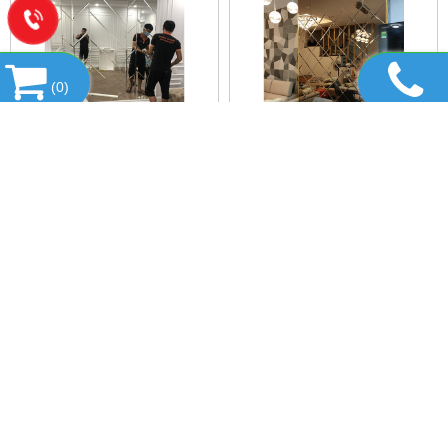
(
0
)
✨ GƯƠNG DÁN TƯỜNG
⭐ GƯƠNG DÁN TƯỜNG
TRANG TRÍ NỘI THẤT -
CITYBUILDING – GIẢI PHÁP
THƯƠNG HIỆU
TỐI ƯU CHO KHÔNG GIAN
CITYBUILDING ✨
HIỆN ĐẠI ⭐