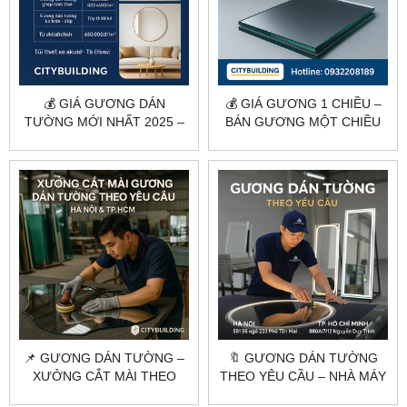
💰 GIÁ GƯƠNG DÁN
💰 GIÁ GƯƠNG 1 CHIỀU –
TƯỜNG MỚI NHẤT 2025 –
BÁN GƯƠNG MỘT CHIỀU
CẮT THEO YÊU CẦU |
GIÁ RẺ TẠI HÀ NỘI &
CITYBUILDING
TPHCM
📌 GƯƠNG DÁN TƯỜNG –
🔖 GƯƠNG DÁN TƯỜNG
XƯỞNG CẮT MÀI THEO
THEO YÊU CẦU – NHÀ MÁY
YÊU CẦU TẠI HÀ NỘI &
CẮT GƯƠNG HÀ NỘI &