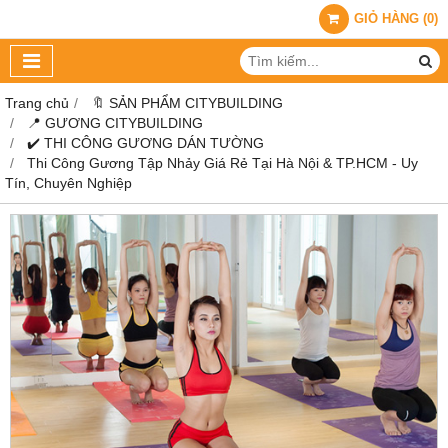
GIỎ HÀNG
(
0
)
Trang chủ
🔖 SẢN PHẨM CITYBUILDING
📍 GƯƠNG CITYBUILDING
✔️ THI CÔNG GƯƠNG DÁN TƯỜNG
Thi Công Gương Tập Nhảy Giá Rẻ Tại Hà Nội & TP.HCM - Uy
Tín, Chuyên Nghiệp