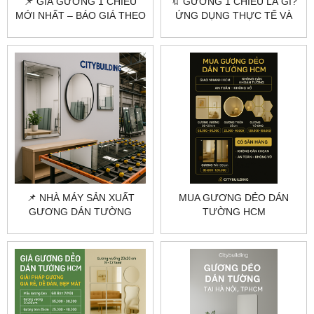
📌 GIÁ GƯƠNG 1 CHIỀU
🔖 GƯƠNG 1 CHIỀU LÀ GÌ?
MỚI NHẤT – BÁO GIÁ THEO
ỨNG DỤNG THỰC TẾ VÀ
M2 & TƯ VẤN LẮP ĐẶT
BÁO GIÁ GƯƠNG 1 CHIỀU
MỚI NHẤT
📌 NHÀ MÁY SẢN XUẤT
MUA GƯƠNG DẺO DÁN
GƯƠNG DÁN TƯỜNG
TƯỜNG HCM
THEO YÊU CẦU – GIA
CITYBUILDING – GƯƠNG
CÔNG CHUYÊN NGHIỆP
NHẸ, GIAO NHANH