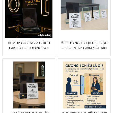
🎀 MUA GƯƠNG 2 CHIỀU
🎯 GƯƠNG 1 CHIỀU GIÁ RẺ
GIÁ TỐT – GƯƠNG SOI
– GIẢI PHÁP GIÁM SÁT KÍN
CHẤT LƯỢNG, CẮT THEO
ĐÁO, TIẾT KIỆM CHI PHÍ
YÊU CẦU