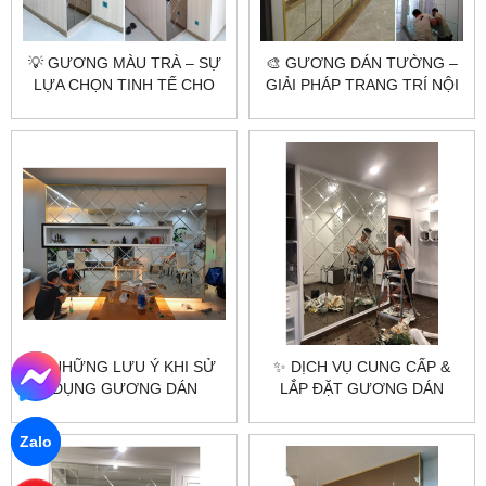
💡 GƯƠNG MÀU TRÀ – SỰ
🎨 GƯƠNG DÁN TƯỜNG –
LỰA CHỌN TINH TẾ CHO
GIẢI PHÁP TRANG TRÍ NỘI
KHÔNG GIAN CỦA BẠN 🌟
THẤT TINH TẾ VÀ TIỆN LỢI
✨ NHỮNG LƯU Ý KHI SỬ
✨ DỊCH VỤ CUNG CẤP &
DỤNG GƯƠNG DÁN
LẮP ĐẶT GƯƠNG DÁN
TƯỜNG TRONG PHONG
TƯỜNG TẠI HÀ NỘI &
THỦY ✨
TP.HCM - CITYBUILDING ✨
Zalo