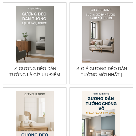
CITYBUILDING
CITYBUILDING
📌 GƯƠNG DẺO DÁN
📌 GIÁ GƯƠNG DẺO DÁN
TƯỜNG LÀ GÌ? ƯU ĐIỂM
TƯỜNG MỚI NHẤT |
VÀ ỨNG DỤNG |
CITYBUILDING
CITYBUILDING