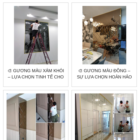
🎨 GƯƠNG MÀU XÁM KHÓI
🎨 GƯƠNG MÀU ĐỒNG –
– LỰA CHỌN TINH TẾ CHO
SỰ LỰA CHỌN HOÀN HẢO
KHÔNG GIAN HIỆN ĐẠI 🌟
CHO KHÔNG GIAN SANG
TRỌNG 🌟