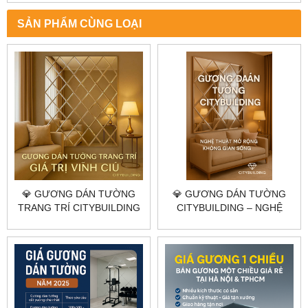
SẢN PHẨM CÙNG LOẠI
💎 GƯƠNG DÁN TƯỜNG
💎 GƯƠNG DÁN TƯỜNG
TRANG TRÍ CITYBUILDING
CITYBUILDING – NGHỆ
– TẠO ĐẲNG CẤP KHÔNG
THUẬT MỞ RỘNG KHÔNG
GIAN SỐNG HIỆN ĐẠI
GIAN SỐNG