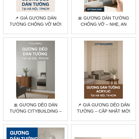
📌 GIÁ GƯƠNG DÁN
🎀 GƯƠNG DÁN TƯỜNG
TƯỜNG CHỐNG VỠ MỚI
CHỐNG VỠ – NHẸ, AN
NHẤT 2025 | CITYBUILDING
TOÀN, SOI RÕ, GIÁ RẺ
🎀 GƯƠNG DẺO DÁN
📌 GIÁ GƯƠNG DẺO DÁN
TƯỜNG CITYBUILDING –
TƯỜNG – CẬP NHẬT MỚI
NHẸ, DỄ DÁN, GIAO HÀNG
NHẤT, GIAO TẬN NƠI
TẬN NƠI