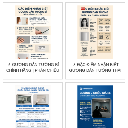
HCM
TP.HCM
📌 GƯƠNG DÁN TƯỜNG BỈ
📌 ĐẶC ĐIỂM NHẬN BIẾT
CHÍNH HÃNG | PHẢN CHIẾU
GƯƠNG DÁN TƯỜNG THÁI
SẮC NÉT – KHÔNG Ố MỐC
LAN CHÍNH HÃNG |
CITYBUILDING