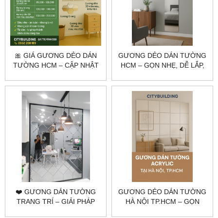
🎀 GIÁ GƯƠNG DẺO DÁN
GƯƠNG DẺO DÁN TƯỜNG
TƯỜNG HCM – CẬP NHẬT
HCM – GỌN NHẸ, DỄ LẮP,
MỚI NHẤT 2025 |
PHÙ HỢP KHÔNG GIAN
CITYBUILDING
LINH HOẠT | CITYBUILDING
❤️ GƯƠNG DÁN TƯỜNG
GƯƠNG DẺO DÁN TƯỜNG
TRANG TRÍ – GIẢI PHÁP
HÀ NỘI TP.HCM – GỌN
TỐI ƯU KHÔNG GIAN TỪ
NHẸ, DỄ LẮP |