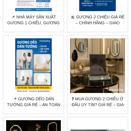
📌 NHÀ MÁY SẢN XUẤT
🎀 GƯƠNG 2 CHIỀU GIÁ RẺ
GƯƠNG 1 CHIỀU, GƯƠNG
– CHÍNH HÃNG – GIAO
2 CHIỀU THEO YÊU CẦU |
TOÀN QUỐC |
CITYBUILDING
CITYBUILDING
📌 GƯƠNG DẺO DÁN
❓ MUA GƯƠNG 2 CHIỀU Ở
TƯỜNG GIÁ RẺ – AN TOÀN
ĐÂU UY TÍN? GIÁ RẺ – GIA
– DỄ LẮP | CITYBUILDING
CÔNG THEO YÊU CẦU