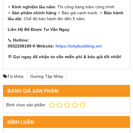
⭐
Kinh nghiệm lâu năm
: Thi công hàng trăm công trình.
⭐
Sản phẩm chính hãng
⭐ Báo giá cạnh tranh. ⭐
Bảo hành
lâu dài
: Chế độ bảo hành lên đến 5 năm.
Liên Hệ Để Được Tư Vấn Ngay
📞
Hotline:
0932208189
🌐
Website:
https://citybuilding.vn/
💬
Gọi ngay để nhận tư vấn miễn phí & báo giá tốt nhất!
Từ khóa:
Gương Tập Nhảy
ĐÁNH GIÁ SẢN PHẨM
Bình chọn sản phẩm:
BÌNH LUẬN