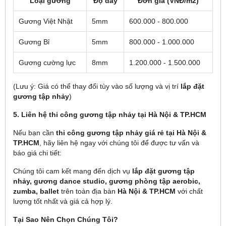
Loại gương
Độ dày
Đơn giá (VNĐ/m2)
Gương Việt Nhật
5mm
600.000 - 800.000
Gương Bỉ
5mm
800.000 - 1.000.000
Gương cường lực
8mm
1.200.000 - 1.500.000
(Lưu ý: Giá có thể thay đổi tùy vào số lượng và vị trí
lắp đặt
gương tập nhảy
)
5. Liên hệ thi công gương tập nhảy tại Hà Nội & TP.HCM
Nếu bạn cần
thi công gương tập nhảy giá rẻ tại Hà Nội &
TP.HCM
, hãy liên hệ ngay với chúng tôi để được tư vấn và
báo giá chi tiết:
Chúng tôi cam kết mang đến dịch vụ
lắp đặt gương tập
nhảy, gương dance studio, gương phòng tập aerobic,
zumba, ballet
trên toàn địa bàn
Hà Nội & TP.HCM
với chất
lượng tốt nhất và giá cả hợp lý.
Tại Sao Nên Chọn Chúng Tôi?