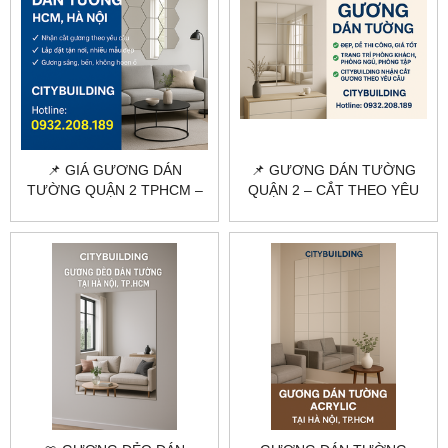
📌 GIÁ GƯƠNG DÁN
📌 GƯƠNG DÁN TƯỜNG
TƯỜNG QUẬN 2 TPHCM –
QUẬN 2 – CẮT THEO YÊU
BÁO GIÁ THI CÔNG MỚI
CẦU, THI CÔNG TẠI NHÀ
NHẤT