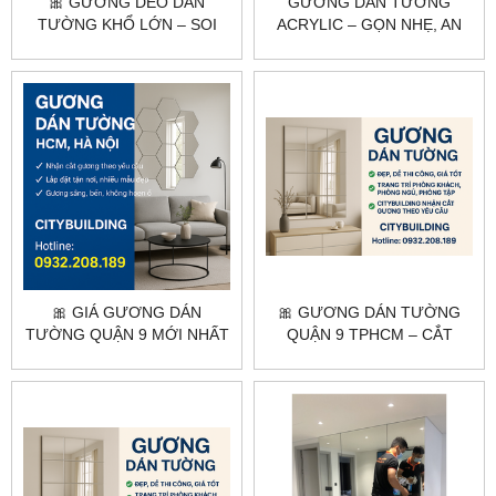
🎀 GƯƠNG DẺO DÁN
GƯƠNG DÁN TƯỜNG
TƯỜNG KHỔ LỚN – SOI
ACRYLIC – GỌN NHẸ, AN
TOÀN THÂN, DỄ DÁN, GIÁ
TOÀN, DỄ LẮP ĐẶT |
RẺ
CITYBUILDING
🎀 GIÁ GƯƠNG DÁN
🎀 GƯƠNG DÁN TƯỜNG
TƯỜNG QUẬN 9 MỚI NHẤT
QUẬN 9 TPHCM – CẮT
– THI CÔNG TẬN NƠI, GIÁ
THEO YÊU CẦU, LẮP ĐẶT
TỐT
TẬN NƠI