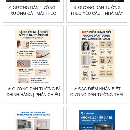
📌 GƯƠNG DÁN TƯỜNG –
🔖 GƯƠNG DÁN TƯỜNG
XƯỞNG CẮT MÀI THEO
THEO YÊU CẦU – NHÀ MÁY
YÊU CẦU TẠI HÀ NỘI &
CẮT GƯƠNG HÀ NỘI &
HCM
TP.HCM
📌 GƯƠNG DÁN TƯỜNG BỈ
📌 ĐẶC ĐIỂM NHẬN BIẾT
CHÍNH HÃNG | PHẢN CHIẾU
GƯƠNG DÁN TƯỜNG THÁI
SẮC NÉT – KHÔNG Ố MỐC
LAN CHÍNH HÃNG |
CITYBUILDING