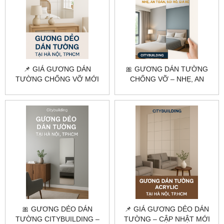
📌 GIÁ GƯƠNG DÁN
🎀 GƯƠNG DÁN TƯỜNG
TƯỜNG CHỐNG VỠ MỚI
CHỐNG VỠ – NHẸ, AN
NHẤT 2025 | CITYBUILDING
TOÀN, SOI RÕ, GIÁ RẺ
🎀 GƯƠNG DẺO DÁN
📌 GIÁ GƯƠNG DẺO DÁN
TƯỜNG CITYBUILDING –
TƯỜNG – CẬP NHẬT MỚI