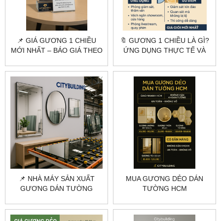
📌 GIÁ GƯƠNG 1 CHIỀU
🔖 GƯƠNG 1 CHIỀU LÀ GÌ?
MỚI NHẤT – BÁO GIÁ THEO
ỨNG DỤNG THỰC TẾ VÀ
M2 & TƯ VẤN LẮP ĐẶT
BÁO GIÁ GƯƠNG 1 CHIỀU
MỚI NHẤT
📌 NHÀ MÁY SẢN XUẤT
MUA GƯƠNG DẺO DÁN
GƯƠNG DÁN TƯỜNG
TƯỜNG HCM
THEO YÊU CẦU – GIA
CITYBUILDING – GƯƠNG
CÔNG CHUYÊN NGHIỆP
NHẸ, GIAO NHANH