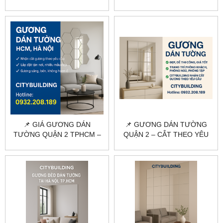
NHẸ, DỄ DÁN, GIAO HÀNG
NHẤT, GIAO TẬN NƠI
TẬN NƠI
📌 GIÁ GƯƠNG DÁN
📌 GƯƠNG DÁN TƯỜNG
TƯỜNG QUẬN 2 TPHCM –
QUẬN 2 – CẮT THEO YÊU
BÁO GIÁ THI CÔNG MỚI
CẦU, THI CÔNG TẠI NHÀ
NHẤT