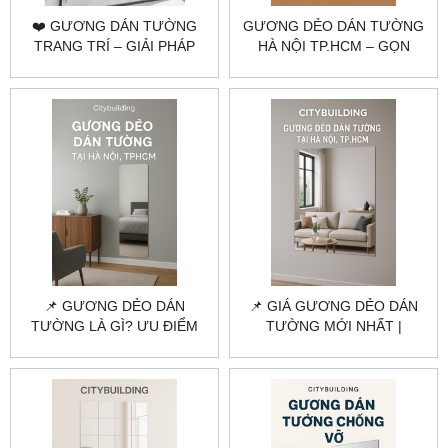
❤️ GƯƠNG DÁN TƯỜNG
GƯƠNG DẺO DÁN TƯỜNG
TRANG TRÍ – GIẢI PHÁP
HÀ NỘI TP.HCM – GỌN
TỐI ƯU KHÔNG GIAN TỪ
NHẸ, DỄ LẮP |
CITYBUILDING
CITYBUILDING
📌 GƯƠNG DẺO DÁN
📌 GIÁ GƯƠNG DẺO DÁN
TƯỜNG LÀ GÌ? ƯU ĐIỂM
TƯỜNG MỚI NHẤT |
VÀ ỨNG DỤNG |
CITYBUILDING
CITYBUILDING