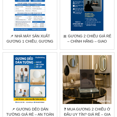
📌 NHÀ MÁY SẢN XUẤT
🎀 GƯƠNG 2 CHIỀU GIÁ RẺ
GƯƠNG 1 CHIỀU, GƯƠNG
– CHÍNH HÃNG – GIAO
2 CHIỀU THEO YÊU CẦU |
TOÀN QUỐC |
CITYBUILDING
CITYBUILDING
📌 GƯƠNG DẺO DÁN
❓ MUA GƯƠNG 2 CHIỀU Ở
TƯỜNG GIÁ RẺ – AN TOÀN
ĐÂU UY TÍN? GIÁ RẺ – GIA