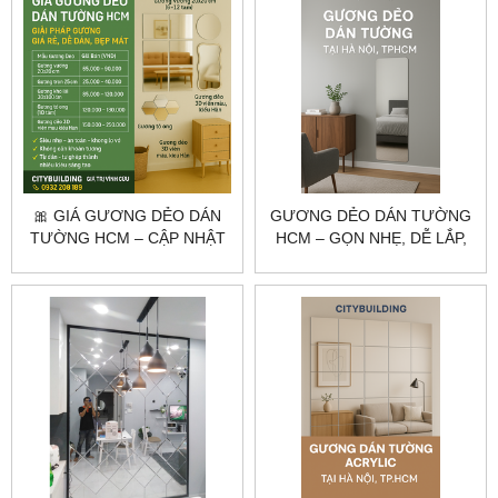
🎀 GIÁ GƯƠNG DẺO DÁN
GƯƠNG DẺO DÁN TƯỜNG
TƯỜNG HCM – CẬP NHẬT
HCM – GỌN NHẸ, DỄ LẮP,
MỚI NHẤT 2025 |
PHÙ HỢP KHÔNG GIAN
CITYBUILDING
LINH HOẠT | CITYBUILDING