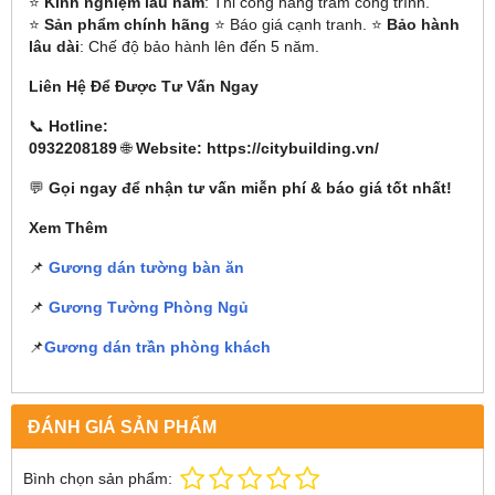
⭐
Kinh nghiệm lâu năm
: Thi công hàng trăm công trình.
⭐
Sản phẩm chính hãng
⭐ Báo giá cạnh tranh. ⭐
Bảo hành
lâu dài
: Chế độ bảo hành lên đến 5 năm.
Liên Hệ Để Được Tư Vấn Ngay
📞
Hotline:
0932208189
🌐
Website: https://citybuilding.vn/
💬
Gọi ngay để nhận tư vấn miễn phí & báo giá tốt nhất!
Xem Thêm
📌
Gương dán tường bàn ăn
📌
Gương Tường Phòng Ngủ
📌
Gương dán trần phòng khách
ĐÁNH GIÁ SẢN PHẨM
Bình chọn sản phẩm: