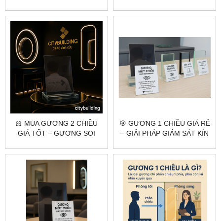
– DỄ LẮP | CITYBUILDING
CÔNG THEO YÊU CẦU
🎀 MUA GƯƠNG 2 CHIỀU
🎯 GƯƠNG 1 CHIỀU GIÁ RẺ
GIÁ TỐT – GƯƠNG SOI
– GIẢI PHÁP GIÁM SÁT KÍN
CHẤT LƯỢNG, CẮT THEO
ĐÁO, TIẾT KIỆM CHI PHÍ
YÊU CẦU