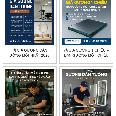
💰 GIÁ GƯƠNG DÁN
💰 GIÁ GƯƠNG 1 CHIỀU –
TƯỜNG MỚI NHẤT 2025 –
BÁN GƯƠNG MỘT CHIỀU
CẮT THEO YÊU CẦU |
GIÁ RẺ TẠI HÀ NỘI &
CITYBUILDING
TPHCM