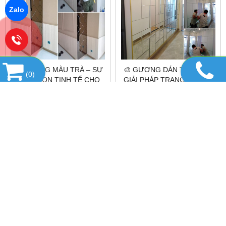
Zalo
💡 GƯƠNG MÀU TRÀ – SỰ
🎨 GƯƠNG DÁN TƯỜNG –
(
0
)
LỰA CHỌN TINH TẾ CHO
GIẢI PHÁP TRANG TRÍ NỘI
KHÔNG GIAN CỦA BẠN 🌟
THẤT TINH TẾ VÀ TIỆN LỢI
✨ NHỮNG LƯU Ý KHI SỬ
✨ DỊCH VỤ CUNG CẤP &
DỤNG GƯƠNG DÁN
LẮP ĐẶT GƯƠNG DÁN