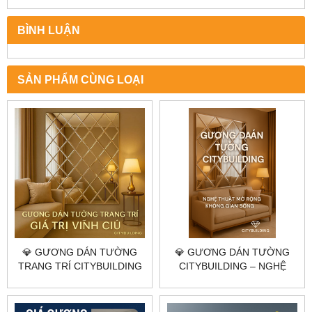
BÌNH LUẬN
SẢN PHẨM CÙNG LOẠI
💎 GƯƠNG DÁN TƯỜNG
💎 GƯƠNG DÁN TƯỜNG
TRANG TRÍ CITYBUILDING
CITYBUILDING – NGHỆ
– TẠO ĐẲNG CẤP KHÔNG
THUẬT MỞ RỘNG KHÔNG
GIAN SỐNG HIỆN ĐẠI
GIAN SỐNG