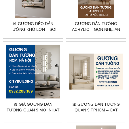
🎀 GƯƠNG DẺO DÁN
GƯƠNG DÁN TƯỜNG
TƯỜNG KHỔ LỚN – SOI
ACRYLIC – GỌN NHẸ, AN
TOÀN THÂN, DỄ DÁN, GIÁ
TOÀN, DỄ LẮP ĐẶT |
RẺ
CITYBUILDING
🎀 GIÁ GƯƠNG DÁN
🎀 GƯƠNG DÁN TƯỜNG
TƯỜNG QUẬN 9 MỚI NHẤT
QUẬN 9 TPHCM – CẮT
– THI CÔNG TẬN NƠI, GIÁ
THEO YÊU CẦU, LẮP ĐẶT
TỐT
TẬN NƠI