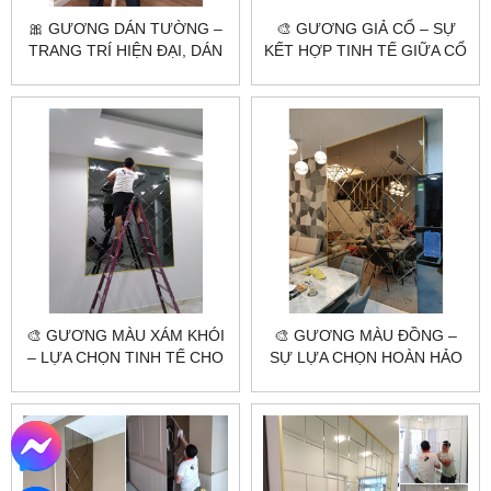
🎀 GƯƠNG DÁN TƯỜNG –
🎨 GƯƠNG GIẢ CỔ – SỰ
TRANG TRÍ HIỆN ĐẠI, DÁN
KẾT HỢP TINH TẾ GIỮA CỔ
NHANH – ĐẸP NGAY!
ĐIỂN VÀ HIỆN ĐẠI 🌟
🎨 GƯƠNG MÀU XÁM KHÓI
🎨 GƯƠNG MÀU ĐỒNG –
– LỰA CHỌN TINH TẾ CHO
SỰ LỰA CHỌN HOÀN HẢO
KHÔNG GIAN HIỆN ĐẠI 🌟
CHO KHÔNG GIAN SANG
TRỌNG 🌟