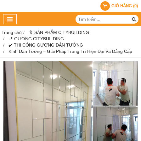
GIỎ HÀNG
(
0
)
Trang chủ
🔖 SẢN PHẨM CITYBUILDING
📍 GƯƠNG CITYBUILDING
✔️ THI CÔNG GƯƠNG DÁN TƯỜNG
Kính Dán Tường – Giải Pháp Trang Trí Hiện Đại Và Đẳng Cấp