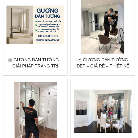
🎀 GƯƠNG DÁN TƯỜNG –
📌 GƯƠNG DÁN TƯỜNG
GIẢI PHÁP TRANG TRÍ
ĐẸP – GIÁ RẺ – THIẾT KẾ
KHÔNG GIAN HIỆN ĐẠI &
THEO YÊU CẦU
TIẾT KIỆM