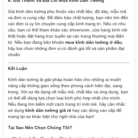
6. Giá Thành Và Địa Chỉ Mua Kính Dán Tường
Giá kính dán tường phụ thuộc vào chất liệu, độ dày, mẫu mã
và đơn vị cung cấp. Để đảm bảo chất lượng, bạn nên tìm đến
các đơn vị uy tín chuyên cung cấp kính trang trí. Nếu có nhu
cầu, bạn có thể tham khảo các showroom, cửa hàng kính nội
thất hoặc đặt hàng trực tuyến tại các trang thương mại điện
tử. Nếu bạn đang băn khoăn
mua kính dán tường ở đâu
,
hãy lựa chọn những đơn vị có đánh giá tốt và sản phẩm đạt
chuẩn.
Kết Luận
Kính dán tường là giải pháp hoàn hảo cho những ai muốn
nâng cấp không gian sống theo phong cách hiện đại, sang
trọng. Với sự đa dạng về mẫu mã, chất liệu và ứng dụng, bạn
có thể dễ dàng lựa chọn loại kính phù hợp nhất cho mình.
Nếu đang tìm kiếm một cách trang trí mới mẻ, hãy cân nhắc
sử dụng
kính dán tường giá rẻ
hay các dòng cao cấp để
mang lại sự khác biệt cho ngôi nhà của bạn!
Tại Sao Nên Chọn Chúng Tôi?