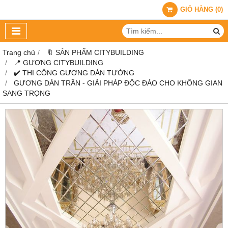
GIỎ HÀNG
(
0
)
Trang chủ
🔖 SẢN PHẨM CITYBUILDING
📍 GƯƠNG CITYBUILDING
✔️ THI CÔNG GƯƠNG DÁN TƯỜNG
GƯƠNG DÁN TRẦN - GIẢI PHÁP ĐỘC ĐÁO CHO KHÔNG GIAN
SANG TRỌNG