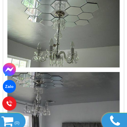
Zalo
(
0
)