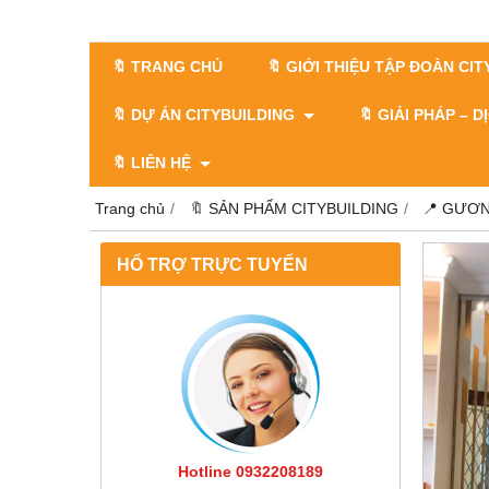
🔖 TRANG CHỦ
🔖 GIỚI THIỆU TẬP ĐOÀN CI
🔖 DỰ ÁN CITYBUILDING
🔖 GIẢI PHÁP – 
🔖 LIÊN HỆ
Trang chủ
🔖 SẢN PHẨM CITYBUILDING
📍 GƯƠN
HỔ TRỢ TRỰC TUYẾN
Hotline 0932208189