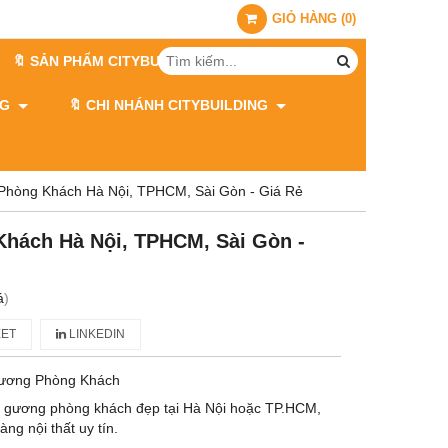
GIỎ HÀNG
(
0
)
🔖 SẢN PHẨM CITYBUILDING
ING
🔖 CHI NHÁNH CITYBUILDING
hòng Khách Hà Nội, TPHCM, Sài Gòn - Giá Rẻ
hách Hà Nội, TPHCM, Sài Gòn -
á
)
ET
LINKEDIN
ương Phòng Khách
 gương phòng khách đẹp tại Hà Nội hoặc TP.HCM,
ng nội thất uy tín.