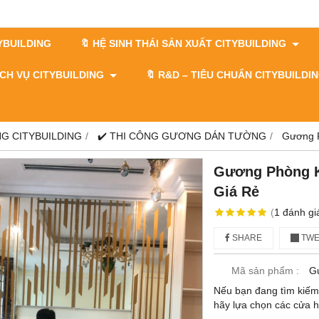
TYBUILDING
🔖 HỆ SINH THÁI SẢN XUẤT CITYBUILDING
DỊCH VỤ CITYBUILDING
🔖​​​​​​​ R&D – TIÊU CHUẨN CITYBUILD
G CITYBUILDING
✔️ THI CÔNG GƯƠNG DÁN TƯỜNG
Gương P
Gương Phòng K
Giá Rẻ
(
1
đánh gi
SHARE
TWE
Mã sản phẩm :
G
Nếu bạn đang tìm kiếm
hãy lựa chọn các cửa hà