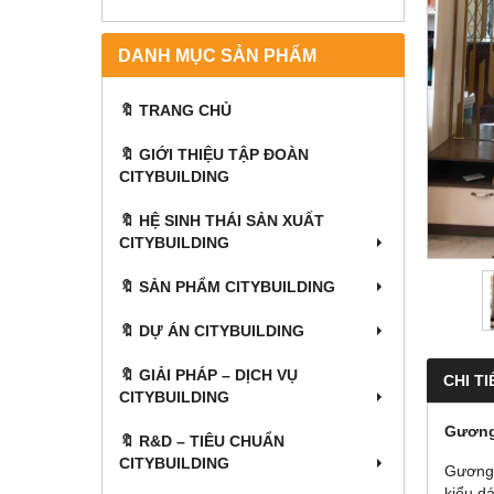
DANH MỤC SẢN PHẨM
🔖 TRANG CHỦ
🔖 GIỚI THIỆU TẬP ĐOÀN
CITYBUILDING
🔖 HỆ SINH THÁI SẢN XUẤT
CITYBUILDING
🔖 SẢN PHẨM CITYBUILDING
🔖 DỰ ÁN CITYBUILDING
🔖 GIẢI PHÁP – DỊCH VỤ
CHI TI
CITYBUILDING
Gương
🔖​​​​​​​ R&D – TIÊU CHUẨN
CITYBUILDING
Gương 
kiểu d