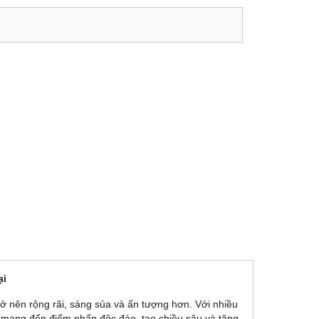
ại
ở nên rộng rãi, sáng sủa và ấn tượng hơn. Với nhiều
 mang đến điểm nhấn độc đáo, tạo chiều sâu và tăng