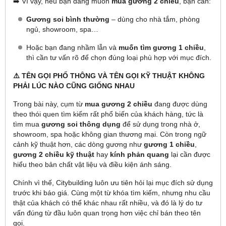
➡️ Vì vậy, nếu bạn đang muốn
mua gương 2 chiều
, bạn cần:
Gương soi bình thường
– dùng cho nhà tắm, phòng
ngủ, showroom, spa…
Hoặc bạn đang nhầm lẫn và
muốn tìm gương 1 chiều
,
thì cần tư vấn rõ để chọn đúng loại phù hợp với mục đích.
⚠️ TÊN GỌI PHỔ THÔNG VÀ TÊN GỌI KỸ THUẬT KHÔNG
PHẢI LÚC NÀO CŨNG GIỐNG NHAU
Trong bài này, cụm từ
mua gương 2 chiều
đang được dùng
theo thói quen tìm kiếm rất phổ biến của khách hàng, tức là
tìm mua
gương soi thông dụng
để sử dụng trong nhà ở,
showroom, spa hoặc không gian thương mại. Còn trong ngữ
cảnh kỹ thuật hơn, các dòng gương như
gương 1 chiều
,
gương 2 chiều kỹ thuật
hay
kính phản quang
lại cần được
hiểu theo bản chất vật liệu và điều kiện ánh sáng.
Chính vì thế, Citybuilding luôn ưu tiên hỏi lại mục đích sử dụng
trước khi báo giá. Cùng một từ khóa tìm kiếm, nhưng nhu cầu
thật của khách có thể khác nhau rất nhiều, và đó là lý do tư
vấn đúng từ đầu luôn quan trọng hơn việc chỉ bán theo tên
gọi.