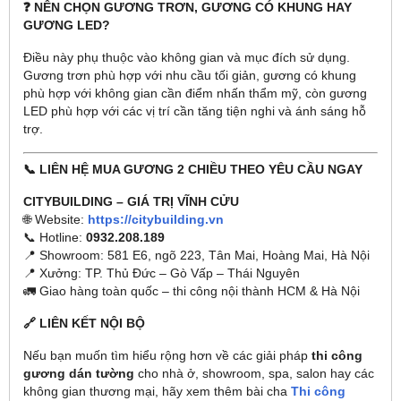
❓ NÊN CHỌN GƯƠNG TRƠN, GƯƠNG CÓ KHUNG HAY
GƯƠNG LED?
Điều này phụ thuộc vào không gian và mục đích sử dụng.
Gương trơn phù hợp với nhu cầu tối giản, gương có khung
phù hợp với không gian cần điểm nhấn thẩm mỹ, còn gương
LED phù hợp với các vị trí cần tăng tiện nghi và ánh sáng hỗ
trợ.
📞 LIÊN HỆ MUA GƯƠNG 2 CHIỀU THEO YÊU CẦU NGAY
CITYBUILDING – GIÁ TRỊ VĨNH CỬU
🌐 Website:
https://citybuilding.vn
📞 Hotline:
0932.208.189
📍 Showroom: 581 E6, ngõ 223, Tân Mai, Hoàng Mai, Hà Nội
📍 Xưởng: TP. Thủ Đức – Gò Vấp – Thái Nguyên
🚛 Giao hàng toàn quốc – thi công nội thành HCM & Hà Nội
🔗 LIÊN KẾT NỘI BỘ
Nếu bạn muốn tìm hiểu rộng hơn về các giải pháp
thi công
gương dán tường
cho nhà ở, showroom, spa, salon hay các
không gian thương mại, hãy xem thêm bài cha
Thi công