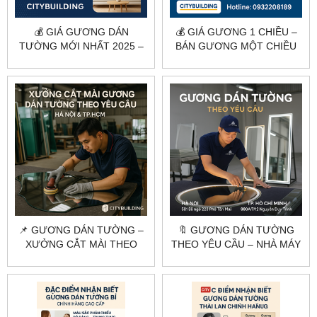
💰 GIÁ GƯƠNG DÁN
💰 GIÁ GƯƠNG 1 CHIỀU –
TƯỜNG MỚI NHẤT 2025 –
BÁN GƯƠNG MỘT CHIỀU
CẮT THEO YÊU CẦU |
GIÁ RẺ TẠI HÀ NỘI &
CITYBUILDING
TPHCM
📌 GƯƠNG DÁN TƯỜNG –
🔖 GƯƠNG DÁN TƯỜNG
XƯỞNG CẮT MÀI THEO
THEO YÊU CẦU – NHÀ MÁY
YÊU CẦU TẠI HÀ NỘI &
CẮT GƯƠNG HÀ NỘI &
HCM
TP.HCM