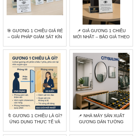
🎯 GƯƠNG 1 CHIỀU GIÁ RẺ
📌 GIÁ GƯƠNG 1 CHIỀU
– GIẢI PHÁP GIÁM SÁT KÍN
MỚI NHẤT – BÁO GIÁ THEO
ĐÁO, TIẾT KIỆM CHI PHÍ
M2 & TƯ VẤN LẮP ĐẶT
🔖 GƯƠNG 1 CHIỀU LÀ GÌ?
📌 NHÀ MÁY SẢN XUẤT
ỨNG DỤNG THỰC TẾ VÀ
GƯƠNG DÁN TƯỜNG
BÁO GIÁ GƯƠNG 1 CHIỀU
THEO YÊU CẦU – GIA
MỚI NHẤT
CÔNG CHUYÊN NGHIỆP