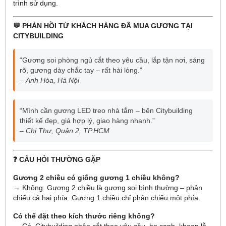
trình sử dụng.
💬 PHẢN HỒI TỪ KHÁCH HÀNG ĐÃ MUA GƯƠNG TẠI
CITYBUILDING
“Gương soi phòng ngủ cắt theo yêu cầu, lắp tận nơi, sáng
rõ, gương dày chắc tay – rất hài lòng.”
–
Anh Hòa, Hà Nội
“Mình cần gương LED treo nhà tắm – bên Citybuilding
thiết kế đẹp, giá hợp lý, giao hàng nhanh.”
–
Chị Thư, Quận 2, TP.HCM
❓ CÂU HỎI THƯỜNG GẶP
Gương 2 chiều có giống gương 1 chiều không?
→ Không. Gương 2 chiều là gương soi bình thường – phản
chiếu cả hai phía. Gương 1 chiều chỉ phản chiếu một phía.
Có thể đặt theo kích thước riêng không?