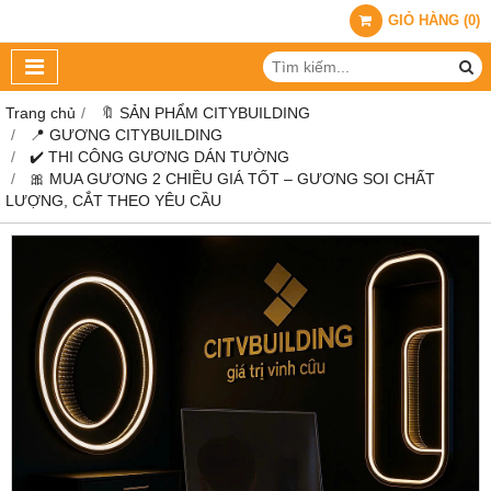
GIỎ HÀNG
(
0
)
Trang chủ
🔖 SẢN PHẨM CITYBUILDING
📍 GƯƠNG CITYBUILDING
✔️ THI CÔNG GƯƠNG DÁN TƯỜNG
🎀 MUA GƯƠNG 2 CHIỀU GIÁ TỐT – GƯƠNG SOI CHẤT
LƯỢNG, CẮT THEO YÊU CẦU