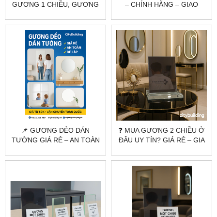
GƯƠNG 1 CHIỀU, GƯƠNG
– CHÍNH HÃNG – GIAO
2 CHIỀU THEO YÊU CẦU |
TOÀN QUỐC |
CITYBUILDING
CITYBUILDING
📌 GƯƠNG DẺO DÁN
❓ MUA GƯƠNG 2 CHIỀU Ở
TƯỜNG GIÁ RẺ – AN TOÀN
ĐÂU UY TÍN? GIÁ RẺ – GIA
– DỄ LẮP | CITYBUILDING
CÔNG THEO YÊU CẦU