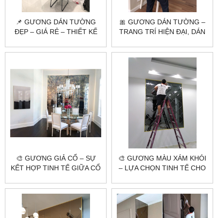
📌 GƯƠNG DÁN TƯỜNG
🎀 GƯƠNG DÁN TƯỜNG –
ĐẸP – GIÁ RẺ – THIẾT KẾ
TRANG TRÍ HIỆN ĐẠI, DÁN
THEO YÊU CẦU
NHANH – ĐẸP NGAY!
🎨 GƯƠNG GIẢ CỔ – SỰ
🎨 GƯƠNG MÀU XÁM KHÓI
KẾT HỢP TINH TẾ GIỮA CỔ
– LỰA CHỌN TINH TẾ CHO
ĐIỂN VÀ HIỆN ĐẠI 🌟
KHÔNG GIAN HIỆN ĐẠI 🌟