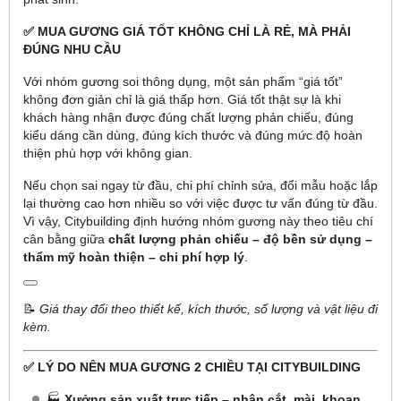
✅ MUA GƯƠNG GIÁ TỐT KHÔNG CHỈ LÀ RẺ, MÀ PHẢI
ĐÚNG NHU CẦU
Với nhóm gương soi thông dụng, một sản phẩm “giá tốt”
không đơn giản chỉ là giá thấp hơn. Giá tốt thật sự là khi
khách hàng nhận được đúng chất lượng phản chiếu, đúng
kiểu dáng cần dùng, đúng kích thước và đúng mức độ hoàn
thiện phù hợp với không gian.
Nếu chọn sai ngay từ đầu, chi phí chỉnh sửa, đổi mẫu hoặc lắp
lại thường cao hơn nhiều so với việc được tư vấn đúng từ đầu.
Vì vậy, Citybuilding định hướng nhóm gương này theo tiêu chí
cân bằng giữa
chất lượng phản chiếu – độ bền sử dụng –
thẩm mỹ hoàn thiện – chi phí hợp lý
.
📝
Giá thay đổi theo thiết kế, kích thước, số lượng và vật liệu đi
kèm.
✅ LÝ DO NÊN MUA GƯƠNG 2 CHIỀU TẠI CITYBUILDING
🏭
Xưởng sản xuất trực tiếp – nhận cắt, mài, khoan