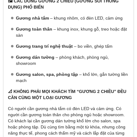
🖼️ CÁC DÒNG GƯƠNG 2 CHIỀU (GƯƠNG SOI THÔNG
DỤNG) PHỔ BIẾN
Gương nhà tắm
– khung nhôm, có đèn LED, cảm ứng
Gương toàn thân
– khung inox, khung gỗ, treo hoặc đặt
sàn
Gương trang trí nghệ thuật
– bo viền, ghép tấm
Gương dán tường
– phòng khách, phòng ngủ,
showroom
Gương salon, spa, phòng tập
– khổ lớn, gắn tường liền
mạch
📐 KHÔNG PHẢI MỌI KHÁCH TÌM “GƯƠNG 2 CHIỀU” ĐỀU
CẦN CÙNG MỘT LOẠI GƯƠNG
Có người cần gương nhà tắm có đèn LED và cảm ứng. Có
người cần gương toàn thân cho phòng ngủ hoặc showroom.
Có khách lại cần gương dán tường khổ lớn cho salon, spa
hoặc phòng tập. Dù cùng tìm bằng một từ khóa, nhưng công
năng thực tế, phong cách thẩm mỹ và cách lắp đặt của từng