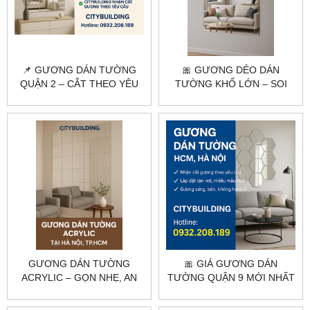
📌 GƯƠNG DÁN TƯỜNG
🎀 GƯƠNG DẺO DÁN
QUẬN 2 – CẮT THEO YÊU
TƯỜNG KHỔ LỚN – SOI
CẦU, THI CÔNG TẠI NHÀ
TOÀN THÂN, DỄ DÁN, GIÁ
RẺ
GƯƠNG DÁN TƯỜNG
🎀 GIÁ GƯƠNG DÁN
ACRYLIC – GỌN NHẸ, AN
TƯỜNG QUẬN 9 MỚI NHẤT
TOÀN, DỄ LẮP ĐẶT |
– THI CÔNG TẬN NƠI, GIÁ
CITYBUILDING
TỐT