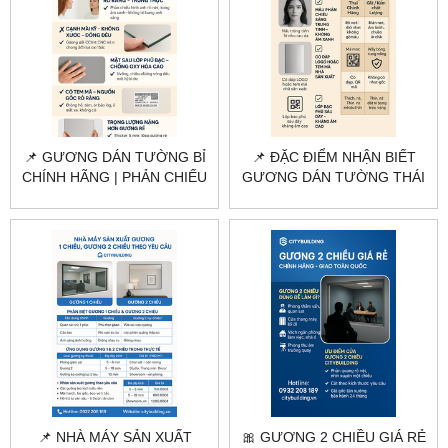
📌 GƯƠNG DÁN TƯỜNG BỈ
📌 ĐẶC ĐIỂM NHẬN BIẾT
CHÍNH HÃNG | PHẢN CHIẾU
GƯƠNG DÁN TƯỜNG THÁI
SẮC NÉT – KHÔNG Ố MỐC
LAN CHÍNH HÃNG |
CITYBUILDING
📌 NHÀ MÁY SẢN XUẤT
🎀 GƯƠNG 2 CHIỀU GIÁ RẺ