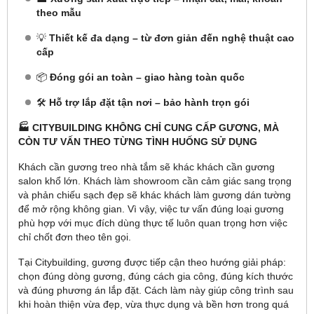
theo mẫu
💡
Thiết kế đa dạng – từ đơn giản đến nghệ thuật cao
cấp
📦
Đóng gói an toàn – giao hàng toàn quốc
🛠️
Hỗ trợ lắp đặt tận nơi – bảo hành trọn gói
🏭 CITYBUILDING KHÔNG CHỈ CUNG CẤP GƯƠNG, MÀ
CÒN TƯ VẤN THEO TỪNG TÌNH HUỐNG SỬ DỤNG
Khách cần gương treo nhà tắm sẽ khác khách cần gương
salon khổ lớn. Khách làm showroom cần cảm giác sang trọng
và phản chiếu sạch đẹp sẽ khác khách làm gương dán tường
để mở rộng không gian. Vì vậy, việc tư vấn đúng loại gương
phù hợp với mục đích dùng thực tế luôn quan trọng hơn việc
chỉ chốt đơn theo tên gọi.
Tại Citybuilding, gương được tiếp cận theo hướng giải pháp:
chọn đúng dòng gương, đúng cách gia công, đúng kích thước
và đúng phương án lắp đặt. Cách làm này giúp công trình sau
khi hoàn thiện vừa đẹp, vừa thực dụng và bền hơn trong quá