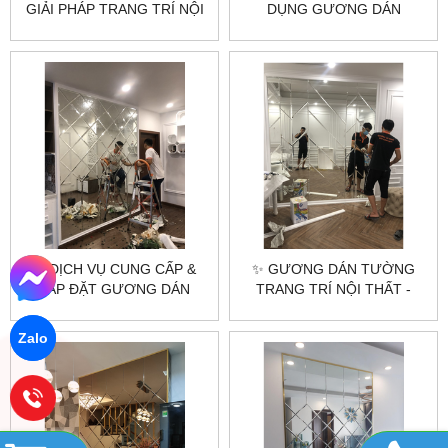
GIẢI PHÁP TRANG TRÍ NỘI
DỤNG GƯƠNG DÁN
THẤT TINH TẾ VÀ TIỆN LỢI
TƯỜNG TRONG PHONG
THỦY ✨
✨ DỊCH VỤ CUNG CẤP &
✨ GƯƠNG DÁN TƯỜNG
LẮP ĐẶT GƯƠNG DÁN
TRANG TRÍ NỘI THẤT -
TƯỜNG TẠI HÀ NỘI &
THƯƠNG HIỆU
TP.HCM - CITYBUILDING ✨
CITYBUILDING ✨
Zalo