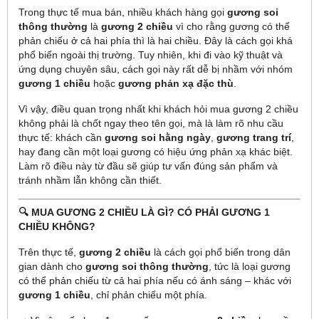
Trong thực tế mua bán, nhiều khách hàng gọi
gương soi
thông thường
là
gương 2 chiều
vì cho rằng gương có thể
phản chiếu ở cả hai phía thì là hai chiều. Đây là cách gọi khá
phổ biến ngoài thị trường. Tuy nhiên, khi đi vào kỹ thuật và
ứng dụng chuyên sâu, cách gọi này rất dễ bị nhầm với nhóm
gương 1 chiều
hoặc
gương phản xạ đặc thù
.
Vì vậy, điều quan trọng nhất khi khách hỏi mua gương 2 chiều
không phải là chốt ngay theo tên gọi, mà là làm rõ nhu cầu
thực tế: khách cần
gương soi hằng ngày
,
gương trang trí
,
hay đang cần một loại gương có hiệu ứng phản xạ khác biệt.
Làm rõ điều này từ đầu sẽ giúp tư vấn đúng sản phẩm và
tránh nhầm lẫn không cần thiết.
🔍 MUA GƯƠNG 2 CHIỀU LÀ GÌ? CÓ PHẢI GƯƠNG 1
CHIỀU KHÔNG?
Trên thực tế,
gương 2 chiều
là cách gọi phổ biến trong dân
gian dành cho
gương soi thông thường
, tức là loại gương
có thể phản chiếu từ cả hai phía nếu có ánh sáng – khác với
gương 1 chiều
, chỉ phản chiếu một phía.