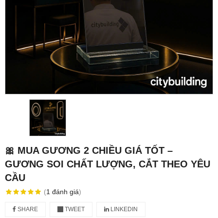
🎀 MUA GƯƠNG 2 CHIỀU GIÁ TỐT –
GƯƠNG SOI CHẤT LƯỢNG, CẮT THEO YÊU
CẦU
(
1
đánh giá
)
SHARE
TWEET
LINKEDIN