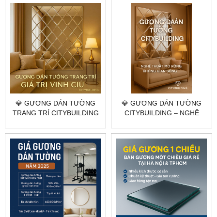
💎 GƯƠNG DÁN TƯỜNG
💎 GƯƠNG DÁN TƯỜNG
TRANG TRÍ CITYBUILDING
CITYBUILDING – NGHỆ
– TẠO ĐẲNG CẤP KHÔNG
THUẬT MỞ RỘNG KHÔNG
GIAN SỐNG HIỆN ĐẠI
GIAN SỐNG