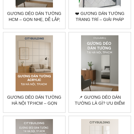
GƯƠNG DẺO DÁN TƯỜNG
❤️ GƯƠNG DÁN TƯỜNG
HCM – GỌN NHẸ, DỄ LẮP,
TRANG TRÍ – GIẢI PHÁP
PHÙ HỢP KHÔNG GIAN
TỐI ƯU KHÔNG GIAN TỪ
LINH HOẠT | CITYBUILDING
CITYBUILDING
GƯƠNG DẺO DÁN TƯỜNG
📌 GƯƠNG DẺO DÁN
HÀ NỘI TP.HCM – GỌN
TƯỜNG LÀ GÌ? ƯU ĐIỂM
NHẸ, DỄ LẮP |
VÀ ỨNG DỤNG |
CITYBUILDING
CITYBUILDING