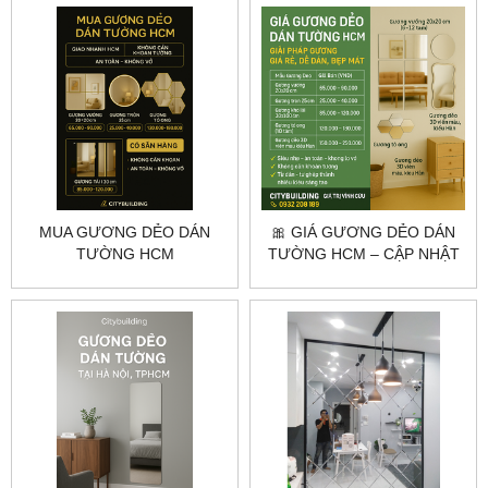
MUA GƯƠNG DẺO DÁN
🎀 GIÁ GƯƠNG DẺO DÁN
TƯỜNG HCM
TƯỜNG HCM – CẬP NHẬT
CITYBUILDING – GƯƠNG
MỚI NHẤT 2025 |
NHẸ, GIAO NHANH
CITYBUILDING