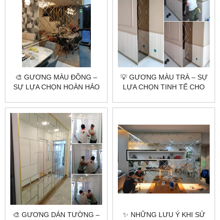
🎨 GƯƠNG MÀU ĐỒNG –
💡 GƯƠNG MÀU TRÀ – SỰ
SỰ LỰA CHỌN HOÀN HẢO
LỰA CHỌN TINH TẾ CHO
CHO KHÔNG GIAN SANG
KHÔNG GIAN CỦA BẠN 🌟
TRỌNG 🌟
🎨 GƯƠNG DÁN TƯỜNG –
✨ NHỮNG LƯU Ý KHI SỬ