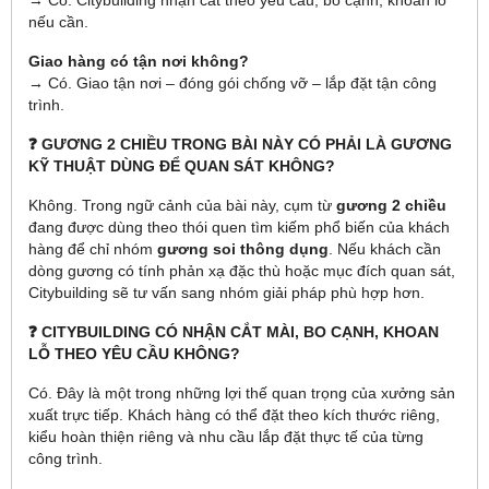
→ Có. Citybuilding nhận cắt theo yêu cầu, bo cạnh, khoan lỗ
nếu cần.
Giao hàng có tận nơi không?
→ Có. Giao tận nơi – đóng gói chống vỡ – lắp đặt tận công
trình.
❓ GƯƠNG 2 CHIỀU TRONG BÀI NÀY CÓ PHẢI LÀ GƯƠNG
KỸ THUẬT DÙNG ĐỂ QUAN SÁT KHÔNG?
Không. Trong ngữ cảnh của bài này, cụm từ
gương 2 chiều
đang được dùng theo thói quen tìm kiếm phổ biến của khách
hàng để chỉ nhóm
gương soi thông dụng
. Nếu khách cần
dòng gương có tính phản xạ đặc thù hoặc mục đích quan sát,
Citybuilding sẽ tư vấn sang nhóm giải pháp phù hợp hơn.
❓ CITYBUILDING CÓ NHẬN CẮT MÀI, BO CẠNH, KHOAN
LỖ THEO YÊU CẦU KHÔNG?
Có. Đây là một trong những lợi thế quan trọng của xưởng sản
xuất trực tiếp. Khách hàng có thể đặt theo kích thước riêng,
kiểu hoàn thiện riêng và nhu cầu lắp đặt thực tế của từng
công trình.