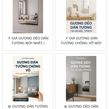
📌 GIÁ GƯƠNG DẺO DÁN
📌 GIÁ GƯƠNG DÁN
TƯỜNG MỚI NHẤT |
TƯỜNG CHỐNG VỠ MỚI
CITYBUILDING
NHẤT 2025 | CITYBUILDING
🎀 GƯƠNG DÁN TƯỜNG
🎀 GƯƠNG DẺO DÁN