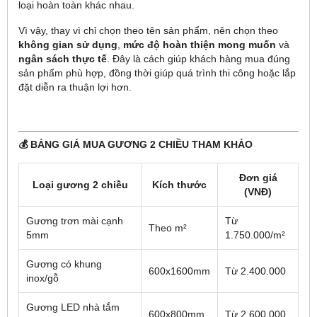
loại hoàn toàn khác nhau.
Vì vậy, thay vì chỉ chọn theo tên sản phẩm, nên chọn theo
không gian sử dụng
,
mức độ hoàn thiện mong muốn
và
ngân sách thực tế
. Đây là cách giúp khách hàng mua đúng
sản phẩm phù hợp, đồng thời giúp quá trình thi công hoặc lắp
đặt diễn ra thuận lợi hơn.
💰 BẢNG GIÁ MUA GƯƠNG 2 CHIỀU THAM KHẢO
Đơn giá
Loại gương 2 chiều
Kích thước
(VNĐ)
Gương trơn mài cạnh
Từ
Theo m²
5mm
1.750.000/m²
Gương có khung
600x1600mm
Từ 2.400.000
inox/gỗ
Gương LED nhà tắm
600x800mm
Từ 2.600.000