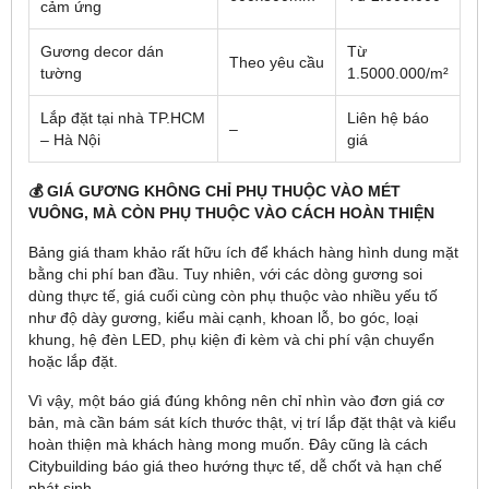
cảm ứng
Gương decor dán
Từ
Theo yêu cầu
tường
1.5000.000/m²
Lắp đặt tại nhà TP.HCM
Liên hệ báo
–
– Hà Nội
giá
💰 GIÁ GƯƠNG KHÔNG CHỈ PHỤ THUỘC VÀO MÉT
VUÔNG, MÀ CÒN PHỤ THUỘC VÀO CÁCH HOÀN THIỆN
Bảng giá tham khảo rất hữu ích để khách hàng hình dung mặt
bằng chi phí ban đầu. Tuy nhiên, với các dòng gương soi
dùng thực tế, giá cuối cùng còn phụ thuộc vào nhiều yếu tố
như độ dày gương, kiểu mài cạnh, khoan lỗ, bo góc, loại
khung, hệ đèn LED, phụ kiện đi kèm và chi phí vận chuyển
hoặc lắp đặt.
Vì vậy, một báo giá đúng không nên chỉ nhìn vào đơn giá cơ
bản, mà cần bám sát kích thước thật, vị trí lắp đặt thật và kiểu
hoàn thiện mà khách hàng mong muốn. Đây cũng là cách
Citybuilding báo giá theo hướng thực tế, dễ chốt và hạn chế
phát sinh.