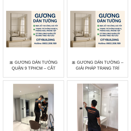
🎀 GƯƠNG DÁN TƯỜNG
🎀 GƯƠNG DÁN TƯỜNG –
QUẬN 9 TPHCM – CẮT
GIẢI PHÁP TRANG TRÍ
THEO YÊU CẦU, LẮP ĐẶT
KHÔNG GIAN HIỆN ĐẠI &
TẬN NƠI
TIẾT KIỆM