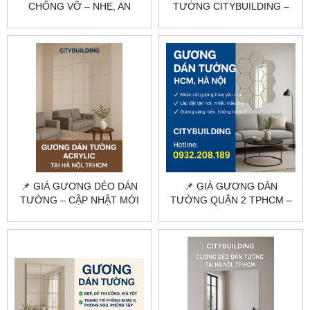
CHỐNG VỠ – NHẸ, AN
TƯỜNG CITYBUILDING –
TOÀN, SOI RÕ, GIÁ RẺ
NHẸ, DỄ DÁN, GIAO HÀNG
TẬN NƠI
📌 GIÁ GƯƠNG DẺO DÁN
📌 GIÁ GƯƠNG DÁN
TƯỜNG – CẬP NHẬT MỚI
TƯỜNG QUẬN 2 TPHCM –
NHẤT, GIAO TẬN NƠI
BÁO GIÁ THI CÔNG MỚI
NHẤT