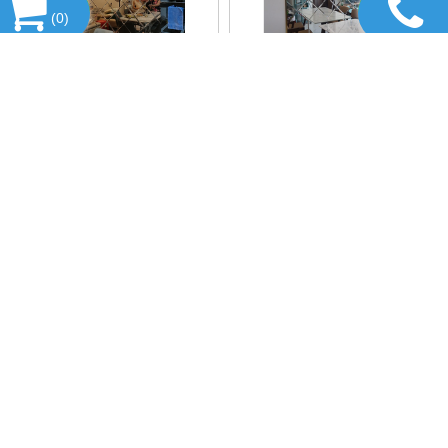
(
0
)
⭐ GƯƠNG DÁN TƯỜNG
MẪU GƯƠNG TRANG TRÍ
CITYBUILDING – GIẢI PHÁP
PHÒNG KHÁCH
TỐI ƯU CHO KHÔNG GIAN
HIỆN ĐẠI ⭐
GƯƠNG ỐP TƯỜNG
BÁO GIÁ VÁCH GƯƠNG
TRANG TRÍ PHÒNG KHÁCH
TRANG TRÍ